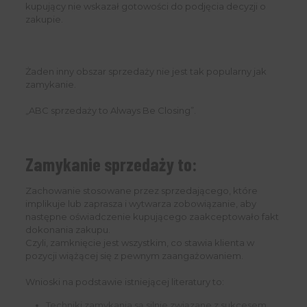
kupujący nie wskazał gotowości do podjęcia decyzji o
zakupie.
Żaden inny obszar sprzedaży nie jest tak popularny jak
zamykanie.
„ABC sprzedaży to Always Be Closing”.
Zamykanie sprzedaży to:
Zachowanie stosowane przez sprzedającego, które
implikuje lub zaprasza i wytwarza zobowiązanie, aby
następne oświadczenie kupującego zaakceptowało fakt
dokonania zakupu.
Czyli, zamknięcie jest wszystkim, co stawia klienta w
pozycji wiążącej się z pewnym zaangażowaniem.
Wnioski na podstawie istniejącej literatury to:
Techniki zamykania są silnie związane z sukcesem.