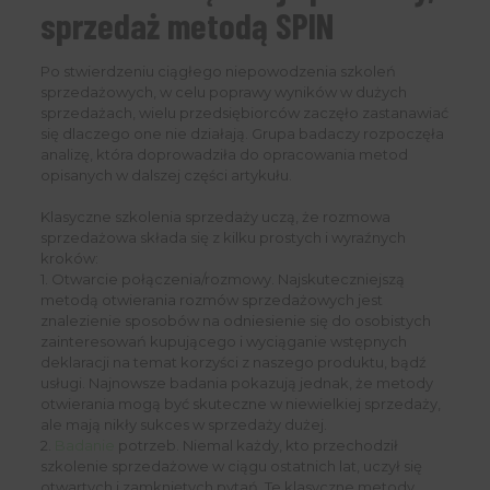
sprzedaż metodą SPIN
Po stwierdzeniu ciągłego niepowodzenia szkoleń
sprzedażowych, w celu poprawy wyników w dużych
sprzedażach, wielu przedsiębiorców zaczęło zastanawiać
się dlaczego one nie działają. Grupa badaczy rozpoczęła
analizę, która doprowadziła do opracowania metod
opisanych w dalszej części artykułu.
Klasyczne szkolenia sprzedaży uczą, że rozmowa
sprzedażowa składa się z kilku prostych i wyraźnych
kroków:
1. Otwarcie połączenia/rozmowy. Najskuteczniejszą
metodą otwierania rozmów sprzedażowych jest
znalezienie sposobów na odniesienie się do osobistych
zainteresowań kupującego i wyciąganie wstępnych
deklaracji na temat korzyści z naszego produktu, bądź
usługi. Najnowsze badania pokazują jednak, że metody
otwierania mogą być skuteczne w niewielkiej sprzedaży,
ale mają nikły sukces w sprzedaży dużej.
2.
Badanie
potrzeb. Niemal każdy, kto przechodził
szkolenie sprzedażowe w ciągu ostatnich lat, uczył się
otwartych i zamkniętych pytań. Te klasyczne metody