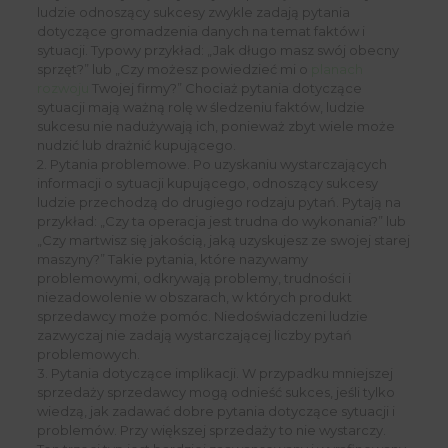
ludzie odnoszący sukcesy zwykle zadają pytania
dotyczące gromadzenia danych na temat faktów i
sytuacji. Typowy przykład: „Jak długo masz swój obecny
sprzęt?” lub „Czy możesz powiedzieć mi o
planach
rozwoju
Twojej firmy?” Chociaż pytania dotyczące
sytuacji mają ważną rolę w śledzeniu faktów, ludzie
sukcesu nie nadużywają ich, ponieważ zbyt wiele może
nudzić lub drażnić kupującego.
2. Pytania problemowe. Po uzyskaniu wystarczających
informacji o sytuacji kupującego, odnoszący sukcesy
ludzie przechodzą do drugiego rodzaju pytań. Pytają na
przykład: „Czy ta operacja jest trudna do wykonania?” lub
„Czy martwisz się jakością, jaką uzyskujesz ze swojej starej
maszyny?” Takie pytania, które nazywamy
problemowymi, odkrywają problemy, trudności i
niezadowolenie w obszarach, w których produkt
sprzedawcy może pomóc. Niedoświadczeni ludzie
zazwyczaj nie zadają wystarczającej liczby pytań
problemowych.
3. Pytania dotyczące implikacji. W przypadku mniejszej
sprzedaży sprzedawcy mogą odnieść sukces, jeśli tylko
wiedzą, jak zadawać dobre pytania dotyczące sytuacji i
problemów. Przy większej sprzedaży to nie wystarczy.