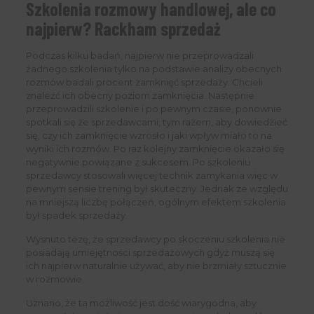
Szkolenia rozmowy handlowej, ale co
najpierw? Rackham sprzedaż
Podczas kilku badań, najpierw nie przeprowadzali
żadnego szkolenia tylko na podstawie analizy obecnych
rozmów badali procent zamknięć sprzedaży. Chcieli
znaleźć ich obecny poziom zamknięcia. Następnie
przeprowadzili szkolenie i po pewnym czasie, ponownie
spotkali się ze sprzedawcami, tym razem, aby dowiedzieć
się, czy ich zamknięcie wzrosło i jaki wpływ miało to na
wyniki ich rozmów. Po raz kolejny zamknięcie okazało się
negatywnie powiązane z sukcesem. Po szkoleniu
sprzedawcy stosowali więcej technik zamykania więc w
pewnym sensie trening był skuteczny. Jednak ze względu
na mniejszą liczbę połączeń, ogólnym efektem szkolenia
był spadek sprzedaży.
Wysnuto tezę, że sprzedawcy po skoczeniu szkolenia nie
posiadają umiejętności sprzedażowych gdyż muszą się
ich najpierw naturalnie używać, aby nie brzmiały sztucznie
w rozmowie.
Uznano, że ta możliwość jest dość wiarygodna, aby