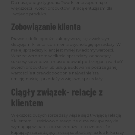
Do następnego tygodnia Twoi klienci zapomną o
większości Twoich produktów i stracą entuzjazm dla
Twojego produktu.
Zobowiązanie klienta
Prawie z definicji duże zakupy wiążą się z większymi
decyzjami klienta, co zmienia psychologię sprzedaży. W
małej sprzedaży klient jest mniej świadomy wartości.
Wraz ze wzrostem wielkości sprzedaży, odnoszący
sukcesy sprzedawca musi budować postrzeganą wartość
swoich produktów lub usług. Budowanie postrzeganej
wartości jest prawdopodobnie najważniejszą
umiejętnością sprzedaży w większej sprzedaży.
Ciągły związek- relacje z
klientem
Większość dużych sprzedaży wiąże się z trwającą relacją
z klientem. Częściowo dlatego, że duże zakupy zwykle
wymagają wsparcia po sprzedaży – co oznacza, że ​​
kupujący i sprzedający muszą spotkać się raz lub kilka razy