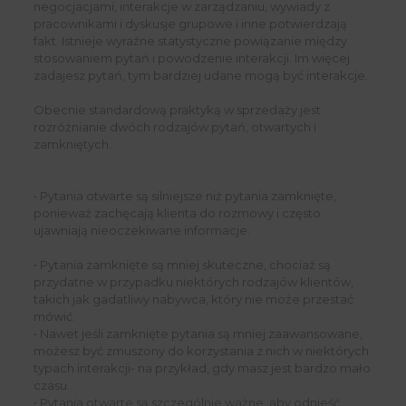
negocjacjami, interakcje w zarządzaniu, wywiady z
pracownikami i dyskusje grupowe i inne potwierdzają
fakt. Istnieje wyraźne statystyczne powiązanie między
stosowaniem pytań i powodzenie interakcji. Im więcej
zadajesz pytań, tym bardziej udane mogą być interakcje.
Obecnie standardową praktyką w sprzedaży jest
rozróżnianie dwóch rodzajów pytań, otwartych i
zamkniętych.
• Pytania otwarte są silniejsze niż pytania zamknięte,
ponieważ zachęcają klienta do rozmowy i często
ujawniają nieoczekiwane informacje.
• Pytania zamknięte są mniej skuteczne, chociaż są
przydatne w przypadku niektórych rodzajów klientów,
takich jak gadatliwy nabywca, który nie może przestać
mówić.
• Nawet jeśli zamknięte pytania są mniej zaawansowane,
możesz być zmuszony do korzystania z nich w niektórych
typach interakcji- na przykład, gdy masz jest bardzo mało
czasu.
• Pytania otwarte są szczególnie ważne, aby odnieść