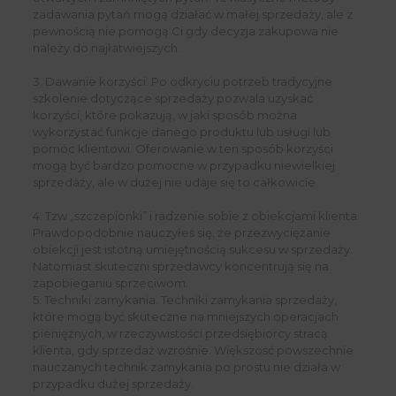
zadawania pytań mogą działać w małej sprzedaży, ale z
pewnością nie pomogą Ci gdy decyzja zakupowa nie
należy do najłatwiejszych.
3. Dawanie korzyści. Po odkryciu potrzeb tradycyjne
szkolenie dotyczące sprzedaży pozwala uzyskać
korzyści, które pokazują, w jaki sposób można
wykorzystać funkcje danego produktu lub usługi lub
pomóc klientowi. Oferowanie w ten sposób korzyści
mogą być bardzo pomocne w przypadku niewielkiej
sprzedaży, ale w dużej nie udaje się to całkowicie.
4. Tzw „szczepionki” i radzenie sobie z obiekcjami klienta.
Prawdopodobnie nauczyłeś się, że przezwyciężanie
obiekcji jest istotną umiejętnością sukcesu w sprzedaży.
Natomiast skuteczni sprzedawcy koncentrują się na
zapobieganiu sprzeciwom.
5. Techniki zamykania. Techniki zamykania sprzedaży,
które mogą być skuteczne na mniejszych operacjach
pieniężnych, w rzeczywistości przedsiębiorcy stracą
klienta, gdy sprzedaż wzrośnie. Większość powszechnie
nauczanych technik zamykania po prostu nie działa w
przypadku dużej sprzedaży.