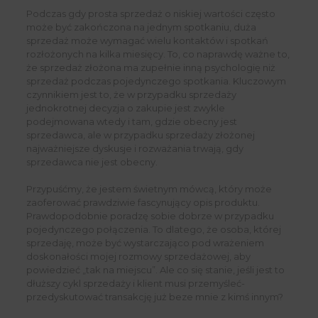
Podczas gdy prosta sprzedaż o niskiej wartości często
może być zakończona na jednym spotkaniu, duża
sprzedaż może wymagać wielu kontaktów i spotkań
rozłożonych na kilka miesięcy. To, co naprawdę ważne to,
że sprzedaż złożona ma zupełnie inną psychologię niż
sprzedaż podczas pojedynczego spotkania. Kluczowym
czynnikiem jest to, że w przypadku sprzedaży
jednokrotnej decyzja o zakupie jest zwykle
podejmowana wtedy i tam, gdzie obecny jest
sprzedawca, ale w przypadku sprzedaży złożonej
najważniejsze dyskusje i rozważania trwają, gdy
sprzedawca nie jest obecny.
Przypuśćmy, że jestem świetnym mówcą, który może
zaoferować prawdziwie fascynujący opis produktu.
Prawdopodobnie poradzę sobie dobrze w przypadku
pojedynczego połączenia. To dlatego, że osoba, której
sprzedaję, może być wystarczająco pod wrażeniem
doskonałości mojej rozmowy sprzedażowej, aby
powiedzieć „tak na miejscu”. Ale co się stanie, jeśli jest to
dłuższy cykl sprzedaży i klient musi przemyśleć-
przedyskutować transakcję już beze mnie z kimś innym?