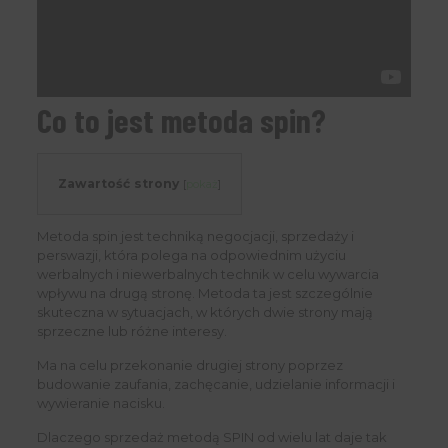
Co to jest metoda spin?
Zawartość strony
[
pokaż
]
Metoda spin jest techniką negocjacji, sprzedaży i
perswazji, która polega na odpowiednim użyciu
werbalnych i niewerbalnych technik w celu wywarcia
wpływu na drugą stronę. Metoda ta jest szczególnie
skuteczna w sytuacjach, w których dwie strony mają
sprzeczne lub różne interesy.
Ma na celu przekonanie drugiej strony poprzez
budowanie zaufania, zachęcanie, udzielanie informacji i
wywieranie nacisku.
Dlaczego sprzedaż metodą SPIN od wielu lat daje tak