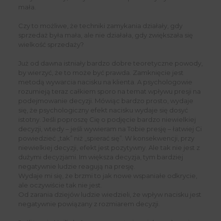
mała.
Czy to możliwe, że techniki zamykania działały, gdy
sprzedaż była mała, ale nie działała, gdy zwiększała się
wielkość sprzedaży?
Już od dawna istniały bardzo dobre teoretyczne powody,
by wierzyć, że to może być prawda. Zamknięcie jest
metodą wywarcia nacisku na klienta. A psychologowie
rozumieją teraz całkiem sporo na temat wpływu presji na
podejmowanie decyzji. Mówiąc bardzo prosto, wydaje
się, że psychologiczny efekt nacisku wydaje się dosyć
istotny. Jeśli poproszę Cię o podjęcie bardzo niewielkiej
decyzji, wtedy – jeśli wywieram na Tobie presję – łatwiej Ci
powiedzieć „tak” niż „spierać się”. W konsekwencji, przy
niewielkiej decyzji, efekt jest pozytywny. Ale tak nie jest z
dużymi decyzjami. Im większa decyzja, tym bardziej
negatywnie ludzie reagują na presję.
Wydaje mi się, że brzmi to jak nowe wspaniałe odkrycie,
ale oczywiście tak nie jest.
Od zarania dziejów ludzie wiedzieli, że wpływ nacisku jest
negatywnie powiązany z rozmiarem decyzji.