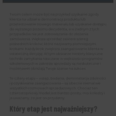
Twoim celem może być na przykład uzyskanie zgody
klienta na udział w demonstracji produktu lub
przetestowanie nowego materiału lub uzyskanie dostępu
do wyższego poziomu decydenta, a w żadnym z tych
przypadków nie jest zobowiązanie do złożenia
zamówienia. Większa sprzedaż zawiera szereg
pośrednich kroków, które nazywamy pomniejszymi
krokami. Każdy krok zwiększa zaangażowanie klienta w
ostateczną decyzję. W tym obszarze niestety klasyczne
techniki zamykania nauczane w większości programów
szkoleniowych w zakresie sprzedaży są nieskuteczne i
możenawet obniżają Twoje szanse na sukces.
Te cztery etapy – wstęp, badania, demonstracja zdolności
i pozyskiwanie zaangażowania – są obecne niemal we
wszystkich rozmowach sprzedażowych. Chociaż ten
czterostopniowy model jest bardzo prosty, moi koledzy i
ja uważamy, że jest on przydatny.
Który etap jest najważniejszy?