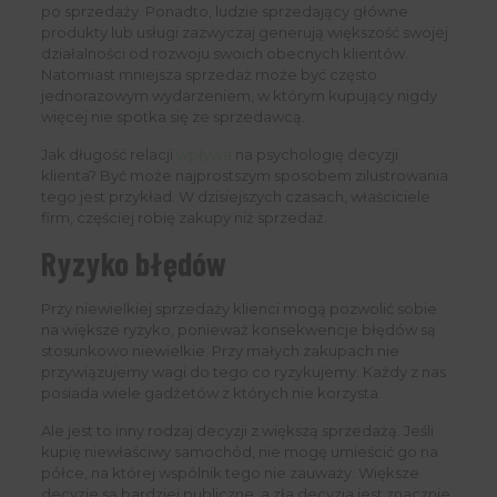
po sprzedaży. Ponadto, ludzie sprzedający główne
produkty lub usługi zazwyczaj generują większość swojej
działalności od rozwoju swoich obecnych klientów.
Natomiast mniejsza sprzedaż może być często
jednorazowym wydarzeniem, w którym kupujący nigdy
więcej nie spotka się ze sprzedawcą.
Jak długość relacji
wpływa
na psychologię decyzji
klienta? Być może najprostszym sposobem zilustrowania
tego jest przykład. W dzisiejszych czasach, właściciele
firm, częściej robię zakupy niż sprzedaż.
Ryzyko błędów
Przy niewielkiej sprzedaży klienci mogą pozwolić sobie
na większe ryzyko, ponieważ konsekwencje błędów są
stosunkowo niewielkie. Przy małych zakupach nie
przywiązujemy wagi do tego co ryzykujemy. Każdy z nas
posiada wiele gadżetów z których nie korzysta.
Ale jest to inny rodzaj decyzji z większą sprzedażą. Jeśli
kupię niewłaściwy samochód, nie mogę umieścić go na
półce, na której wspólnik tego nie zauważy. Większe
decyzje są bardziej publiczne, a zła decyzja jest znacznie