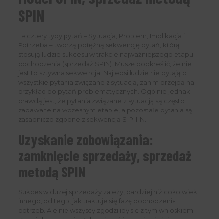
SPIN
Te cztery typy pytań – Sytuacja, Problem, Implikacja i
Potrzeba – tworzą potężną sekwencję pytań, którą
stosują ludzie sukcesu w trakcie najważniejszego etapu
dochodzenia (sprzedaż SPIN). Muszę podkreślić, że nie
jest to sztywna sekwencja. Najlepsi ludzie nie pytają o
wszystkie pytania związane z sytuacją, zanim przejdą na
przykład do pytań problematycznych. Ogólnie jednak
prawdą jest, że pytania związane z sytuacją są często
zadawane na wczesnym etapie, a pozostałe pytania są
zasadniczo zgodne z sekwencją S-P-I-N.
Uzyskanie zobowiązania:
zamknięcie sprzedaży, sprzedaż
metodą SPIN
Sukces w dużej sprzedaży zależy, bardziej niż cokolwiek
innego, od tego, jak traktuje się fazę dochodzenia
potrzeb. Ale nie wszyscy zgodziliby się z tym wnioskiem.