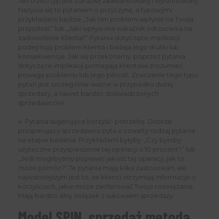
Ten trzeci typ jest bardziej zaawansowany i wyrafinowany.
Nazywa się to pytaniem o przyczynę, a typowymi
przykładami będzie „Jak ten problem wpłynie na Twoją
przyszłość” lub „Jaki wpływ ma wskaźnik odrzucenia na
zadowolenie klienta?” Pytania dotyczące implikacji
podejmują problem klienta i badają jego skutki lub
konsekwencje. Jak się przekonamy, poprzez pytania
dotyczące implikacji pomagają klientowi zrozumieć
powagę problemu lub jego pilność. Znaczenie tego typu
pytań jest szczególnie ważne w przypadku dużej
sprzedaży, a nawet bardzo doświadczonych
sprzedawców!
4. Pytania sugerujące korzyść- potrzebę. Dobrze
prosperujący sprzedawca pyta o czwarty rodzaj pytania
na etapie badania. Przykładami byłyby: „Czy byłoby
użyteczne przyspieszenie tej operacji o 10 procent?” lub
„Jeśli moglibyśmy poprawić jakość tej operacji, jak to
może pomóc?” Te pytania mają kilka zastosowań, ale
najważniejszym jest to, że klienci otrzymują informacje o
korzyściach, jakie może zaoferować Twoje rozwiązanie.
Mają bardzo silny związek z sukcesem sprzedaży.
Model SPIN, sprzedaż metodą