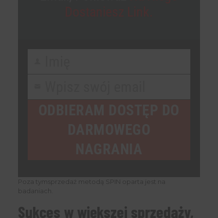
Dostaniesz Link.
Imię
First
Name
Wpisz swój email
Your
email
ODBIERAM DOSTĘP DO
DARMOWEGO
NAGRANIA
Poza tymsprzedaż metodą SPIN oparta jest na
badaniach.
Sukces w większej sprzedaży,