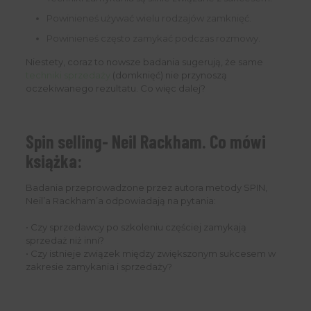
Powinieneś używać wielu rodzajów zamknięć.
Powinieneś często zamykać podczas rozmowy.
Niestety, coraz to nowsze badania sugerują, że same
techniki sprzedaży
(domknięć) nie przynoszą
oczekiwanego rezultatu. Co więc dalej?
Spin selling- Neil Rackham. Co mówi
książka:
Badania przeprowadzone przez autora metody SPIN,
Neil’a Rackham’a odpowiadają na pytania:
• Czy sprzedawcy po szkoleniu częściej zamykają
sprzedaż niż inni?
• Czy istnieje związek między zwiększonym sukcesem w
zakresie zamykania i sprzedaży?