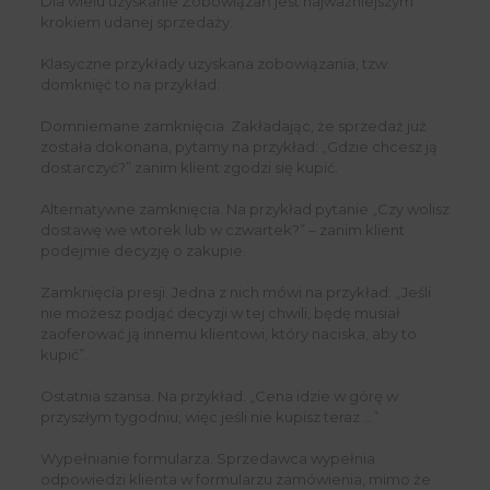
Dla wielu uzyskanie Zobowiązań jest najważniejszym
krokiem udanej sprzedaży.
Klasyczne przykłady uzyskana zobowiązania, tzw.
domknięć to na przykład:
Domniemane zamknięcia. Zakładając, że sprzedaż już
została dokonana, pytamy na przykład: „Gdzie chcesz ją
dostarczyć?” zanim klient zgodzi się kupić.
Alternatywne zamknięcia. Na przykład pytanie „Czy wolisz
dostawę we wtorek lub w czwartek?” – zanim klient
podejmie decyzję o zakupie.
Zamknięcia presji. Jedna z nich mówi na przykład: „Jeśli
nie możesz podjąć decyzji w tej chwili, będę musiał
zaoferować ją innemu klientowi, który naciska, aby to
kupić”.
Ostatnia szansa. Na przykład: „Cena idzie w górę w
przyszłym tygodniu, więc jeśli nie kupisz teraz …”
Wypełnianie formularza. Sprzedawca wypełnia
odpowiedzi klienta w formularzu zamówienia, mimo że