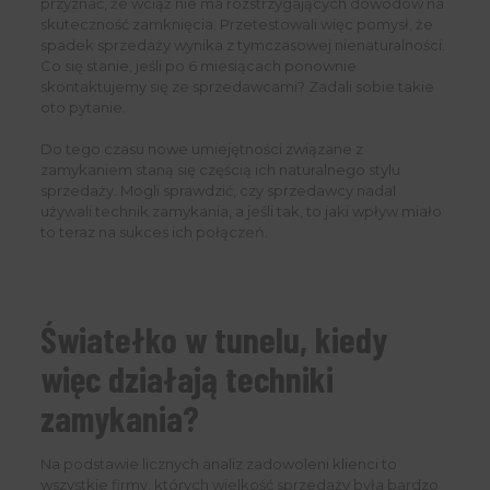
przyznać, że wciąż nie ma rozstrzygających dowodów na
skuteczność zamknięcia. Przetestowali więc pomysł, że
spadek sprzedaży wynika z tymczasowej nienaturalności.
Co się stanie, jeśli po 6 miesiącach ponownie
skontaktujemy się ze sprzedawcami? Zadali sobie takie
oto pytanie.
Do tego czasu nowe umiejętności związane z
zamykaniem staną się częścią ich naturalnego stylu
sprzedaży. Mogli sprawdzić, czy sprzedawcy nadal
używali technik zamykania, a jeśli tak, to jaki wpływ miało
to teraz na sukces ich połączeń.
Światełko w tunelu, kiedy
więc działają techniki
zamykania?
Na podstawie licznych analiz zadowoleni klienci to
wszystkie firmy, których wielkość sprzedaży była bardzo