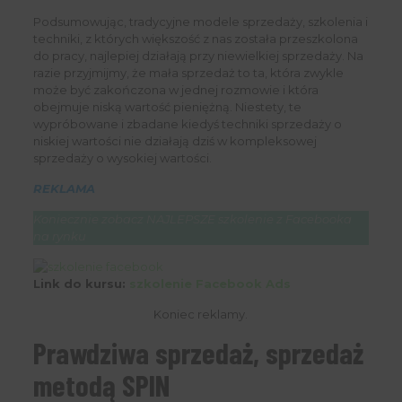
Podsumowując, tradycyjne modele sprzedaży, szkolenia i
techniki, z których większość z nas została przeszkolona
do pracy, najlepiej działają przy niewielkiej sprzedaży. Na
razie przyjmijmy, że mała sprzedaż to ta, która zwykle
może być zakończona w jednej rozmowie i która
obejmuje niską wartość pieniężną. Niestety, te
wypróbowane i zbadane kiedyś techniki sprzedaży o
niskiej wartości nie działają dziś w kompleksowej
sprzedaży o wysokiej wartości.
REKLAMA
Koniecznie zobacz NAJLEPSZE szkolenie z Facebooka
na rynku
Link do kursu:
szkolenie Facebook Ads
Koniec reklamy.
Prawdziwa sprzedaż, sprzedaż
metodą SPIN