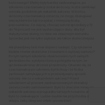
końcowego? Efekty były bardzo zadowalające, po
szkoleniu czas transakcji został skrócony, liczba zamknięć
wzrosła, podobnie jak wskaźnik sukcesu. W końcu
skrócony czas transakcji oznacza, że ​​mogę obsługiwać
więcej klientów lub korzystać z mniejszej liczby
pracowników. Co więcej, chociaż wzrost sprzedaży z 72
do 76 procent nie jest wystarczająco duży, aby był
statystycznie istotny, to idzie we właściwym kierunku.
Sprzedaż jest nie tylko szybsza, ale także skuteczniejsza.
Ale prawdziwy test miał dopiero nadejść. Czy szkolenie
będzie równie skuteczne z towarami o wyższej wartości?
Po tym samym szkoleniu obserwowano tych samych
sprzedawców, a jedyna różnica polegała na tym, że
sprzedawali teraz droższe przedmioty. Okazało się, że
czas transakcji po szkoleniu był krótszy i że liczba
zachowań zamykających w przewidywalny sposób
wzrosła. Ale co z wskaźnikiem sukcesu? Przed
szkoleniem 42 procent zaobserwowanych interakcji
zaowocowało zamówieniem. Było to znacznie mniej niż
wskaźnik sukcesu w przypadku tańszych towarów, ale nie
było to zaskakujące. Ludzie zwykle nie przychodzą do
sklepu, żeby obejrzeć chleb i powiedzieć: