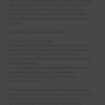
Jeśli teoria Neil’a była poprawna, to im większa decyzja,
tym mniej skuteczne byłyby techniki zamykania. Jak
mogliby to przetestować? Czy był jakiś sposób na
przeprowadzenie eksperymentu w celu sprawdzenia
skuteczności zamknięcia, ponieważ wielkość decyzji
wzrosła?
Oto streszczenie kolejnego badania:
Zamknięcie i rozmiar decyzji
Korzystając z metod zaczerpniętych z wcześniejszych
badań, obserwowano sprzedawców w pracy przed
rozpoczęciem szkolenia. Zmierzono trzy rzeczy:
1. Czas transakcji. Jak długo trwała każda sprzedaż lub
próba sprzedaży?
2. Liczba zamknięć. Jak często sprzedawca stosował
zachowanie zamykające podczas transakcji?
3. Procent sprzedaży. Jaki procent transakcji
spowodował zakup?
Przed zakończeniem szkolenia średni czas transakcji
wynosił nieco ponad 2 minuty, sprzedawca wykorzystał
średnio 1,3 zamknięcia, a 72 procent transakcji
spowodowało sprzedaż. Jaki był efekt szkolenia