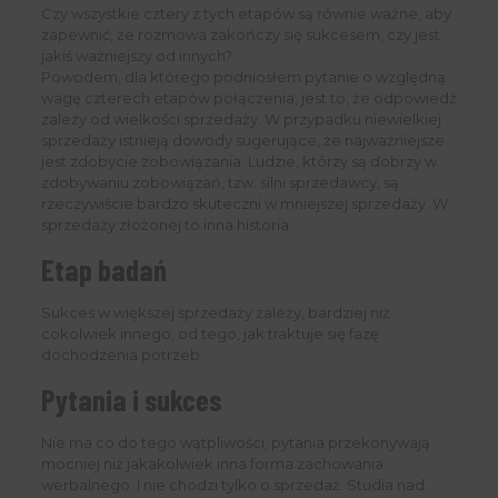
Czy wszystkie cztery z tych etapów są równie ważne, aby
zapewnić, że rozmowa zakończy się sukcesem, czy jest
jakiś ważniejszy od innych?
Powodem, dla którego podniosłem pytanie o względną
wagę czterech etapów połączenia, jest to, że odpowiedź
zależy od wielkości sprzedaży. W przypadku niewielkiej
sprzedaży istnieją dowody sugerujące, że najważniejsze
jest zdobycie zobowiązania. Ludzie, którzy są dobrzy w
zdobywaniu zobowiązań, tzw. silni sprzedawcy, są
rzeczywiście bardzo skuteczni w mniejszej sprzedaży. W
sprzedaży złożonej to inna historia.
Etap badań
Sukces w większej sprzedaży zależy, bardziej niż
cokolwiek innego, od tego, jak traktuje się fazę
dochodzenia potrzeb.
Pytania i sukces
Nie ma co do tego wątpliwości, pytania przekonywają
mocniej niż jakakolwiek inna forma zachowania
werbalnego. I nie chodzi tylko o sprzedaż. Studia nad