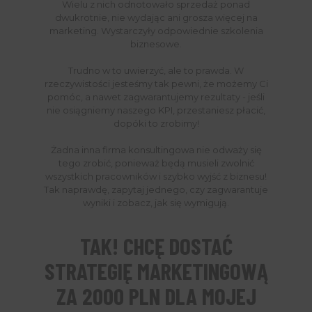
Wielu z nich odnotowało sprzedaż ponad
dwukrotnie, nie wydając ani grosza więcej na
marketing. Wystarczyły odpowiednie szkolenia
biznesowe.
Trudno w to uwierzyć, ale to prawda. W
rzeczywistości jesteśmy tak pewni, że możemy Ci
pomóc, a nawet zagwarantujemy rezultaty - jeśli
nie osiągniemy naszego KPI, przestaniesz płacić,
dopóki to zrobimy!
Żadna inna firma konsultingowa nie odważy się
tego zrobić, ponieważ będą musieli zwolnić
wszystkich pracowników i szybko wyjść z biznesu!
Tak naprawdę, zapytaj jednego, czy zagwarantuje
wyniki i zobacz, jak się wymigują.
TAK! CHCĘ DOSTAĆ
STRATEGIĘ MARKETINGOWĄ
ZA 2000 PLN DLA MOJEJ