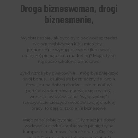
Droga bizneswoman, drogi
biznesmenie,
Wyobraź sobie, jak by to było podwoić sprzedaż
w ciągu najbliższych kilku miesięcy ...
jednocześnie wydając te same (lub nawet
mniejsze) pieniądze na marketing? Mając tylko
najlepsze szkolenia biznesowe.
Zyski wzrosłyby gwałtownie ... mógłbyś zwiększyć
swój bonus ... czułbyś się bezpieczny, że Twoja
firma jest na dobrej drodze ... nie musiałbyś
spędzać weekendów martwiąc się o wzrost...
wreszcie byłbyś w stanie "wyłączyć się" i
rzeczywiście cieszyć z owoców swojej ciężkiej
pracy. To dają Ci szkolenia biznesowe.
Więc zadaj sobie pytanie ... Czy masz już dosyć
wydawania ciężko zarobionych pieniędzy na
kampanie reklamowe, które kosztują Cię zbyt
dużo? Czy masz dość tak zwanych "guru" i