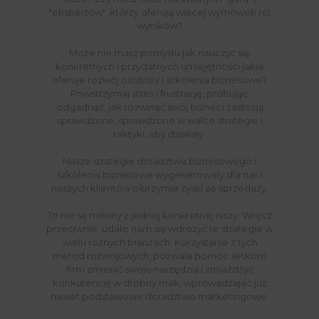
"ekspertów", którzy oferują więcej wymówek niż
wyników?
Może nie masz pomysłu jak nauczyć się
konkretnych i przydatnych umiejętności jakie
oferuje rozwój osobisty i szkolenia biznesowe?
Powstrzymaj stres i frustrację, próbując
odgadnąć, jak rozwinąć swój biznes i zastosuj
sprawdzone, sprawdzone w walce strategie i
taktyki, aby działały.
Nasze strategie doradztwa biznesowego i
szkolenia biznesowe wygenerowały dla nas i
naszych klientów olbrzymie zyski ze sprzedaży.
To nie są miliony z jednej konkretnej niszy. Wręcz
przeciwnie, udało nam się wdrożyć te strategie w
wielu różnych branżach. Korzystanie z tych
metod rozwojowych, pozwala pomóc setkom
firm zmienić swoje narzędzia i zmiażdżyć
konkurencję w drobny mak, wprowadzając już
nawet podstawowe doradztwo marketingowe.