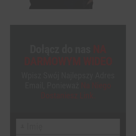
Dołącz do nas
NA
DARMOWYM WIDEO
Wpisz Swój Najlepszy Adres
Email, Ponieważ
Na Niego
Dostaniesz Link.
Imię
F
i