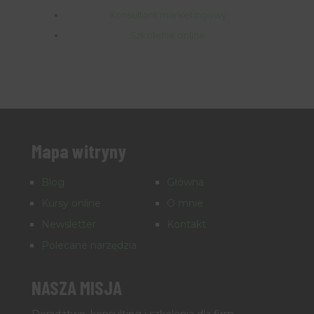
Konsultant marketingowy
Szkolenie online
Mapa witryny
Blog
Główna
Kursy online
O mnie
Newsletter
Kontakt
Polecane narzędzia
NASZA MISJA
Doradztwo, konsulting i szkolenia dla firm