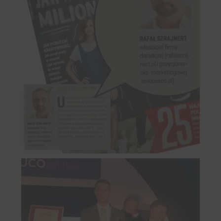
Imię
First
Name
Wpisz swój email
Email
WYŚLIJ