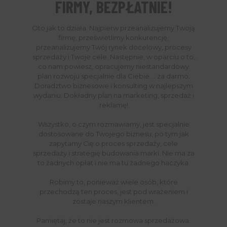
FIRMY, BEZPŁATNIE!
Oto jak to działa. Najpierw przeanalizujemy Twoją
firmę, prześwietlimy konkurencję,
przeanalizujemy Twój rynek docelowy, procesy
sprzedaży i Twoje cele. Następnie, w oparciu o to,
co nam powiesz, opracujemy niestandardowy
plan rozwoju specjalnie dla Ciebie ... za darmo.
Doradztwo biznesowe i konsulting w najlepszym
wydaniu. Dokładny plan na marketing, sprzedaż i
reklamę!
Wszystko, o czym rozmawiamy, jest specjalnie
dostosowane do Twojego biznesu, po tym jak
zapytamy Cię o proces sprzedaży, cele
sprzedaży i strategię budowania marki. Nie ma za
to żadnych opłat i nie ma tu żadnego haczyka.
Robimy to, ponieważ wiele osób, które
przechodzą ten proces, jest pod wrażeniem i
zostaje naszym klientem.
Pamiętaj, że to nie jest rozmowa sprzedażowa.