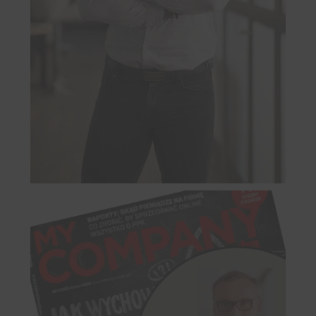
Dołącz do nas
NA ŻYWO
Nie przegap wydarzeń live, podczas których omawiamy
różne tematy i odpowiadamy na pytania, które pomogą Ci
wyprzedzić konkurencję. Zarejestruj się na spotkania,
których gospodarzem jest CEO UniqueSEO - Rafał
Szrajnert.
Live odbywa się 1 w miesiącu i
o terminie powiadamiamy
tylko subskrybentów email.