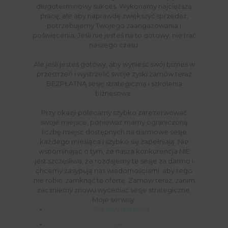
długoterminowy sukces. Wykonamy najcięższą
pracę, ale aby naprawdę zwiększyć sprzedaż,
potrzebujemy Twojego zaangażowania i
poświęcenia. Jeśli nie jesteś na to gotowy, nie trać
naszego czasu.
Ale jeśli jesteś gotowy, aby wynieść swój biznes w
przestrzeń i wystrzelić swoje zyski zamów teraz
BEZPŁATNĄ sesję strategiczną i szkolenia
biznesowe.
Przy okazji polecamy szybko zarezerwować
swoje miejsce, ponieważ mamy ograniczoną
liczbę miejsc dostępnych na darmowe sesje
każdego miesiąca i szybko się zapełniają. Nie
wspominając o tym, że nasza konkurencja NIE
jest szczęśliwa, że rozdajemy te sesje za darmo i
chcemy zasypują nas wiadomościami, aby tego
nie robić. zamknąć tę ofertę. Zamów teraz, zanim
zaczniemy znowu wyceniać sesje strategiczne.
Moje serwisy:
Zdrowy styl życia
SEO