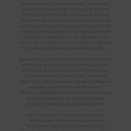
tylko najsilniejsi. Zrobimy wszystko, aby pomóc
zmiażdżyć konkurencję w drobny pył. Właśnie
dlatego nie chodzi tylko o pusty ruch. Nie ma
znaczenia, ile osób odwiedza Twoją stronę, jeśli
żadna z nich nie zamieni się w gotówkę w banku.
Po prostu wyrzucasz wszystkie ciężko zarobione
pieniądze. Poświęcamy czas, aby naprawdę
zrozumieć Twoją firmę i Twoich klientów oferując
Ci najlepsze szkolenia biznesowe na rynku.
Sprawdzamy ją pod każdym kątem i gromadzimy
informacje od osób z pierwszej linii działalności.
Zazwyczaj są to przedstawiciele handlowi lub
BOK (biuro obsługi klienta) - aby dokładnie
zrozumieć, czego oczekują kupujący. Następnie
współpracujemy z Tobą, aby zbudować
skuteczną strategię marketingową, która będzie
przyciągać klientów do Twojego biznesu.
Tworzymy najlepsze szkolenia biznesowe.
Ale to nie wszystko. Zapewnimy także, że
skonfigurujesz system, który zapewnia
niezawodny, stały przypływ potencjalnych