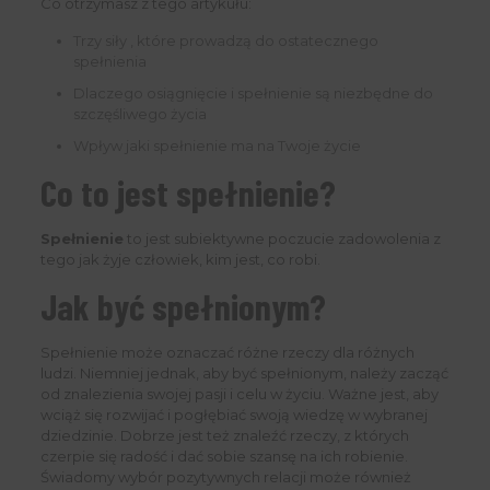
Co otrzymasz z tego artykułu:
Trzy siły , które prowadzą do ostatecznego
spełnienia
Dlaczego osiągnięcie i spełnienie są niezbędne do
szczęśliwego życia
Wpływ jaki spełnienie ma na Twoje życie
Co to jest spełnienie?
Spełnienie
to jest subiektywne poczucie zadowolenia z
tego jak żyje człowiek, kim jest, co robi.
Jak być spełnionym?
Spełnienie może oznaczać różne rzeczy dla różnych
ludzi. Niemniej jednak, aby być spełnionym, należy zacząć
od znalezienia swojej pasji i celu w życiu. Ważne jest, aby
wciąż się rozwijać i pogłębiać swoją wiedzę w wybranej
dziedzinie. Dobrze jest też znaleźć rzeczy, z których
czerpie się radość i dać sobie szansę na ich robienie.
Świadomy wybór pozytywnych relacji może również