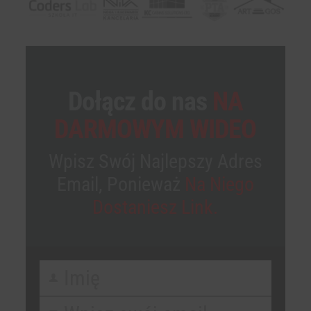
Dołącz do nas
NA
DARMOWYM WIDEO
Wpisz Swój Najlepszy Adres
Email, Ponieważ
Na Niego
Dostaniesz Link.
Imię
First
Name