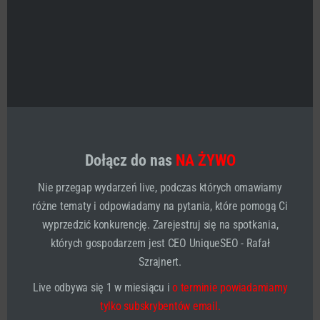
Dołącz do nas
NA ŻYWO
Sprawdź moją ofertę:
szkolenia online
Nie przegap wydarzeń live, podczas których omawiamy
szkolenia u Ciebie w firmie i doradztwo-konsulting
różne tematy i odpowiadamy na pytania, które pomogą Ci
wyprzedzić konkurencję. Zarejestruj się na spotkania,
agencja SEO/SEM
których gospodarzem jest CEO UniqueSEO - Rafał
Szrajnert.
Live odbywa się 1 w miesiącu i
o terminie powiadamiamy
tylko subskrybentów email.