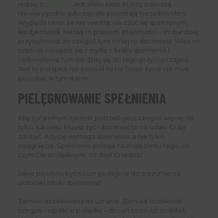
jednej z
potrzeb
. Jest wielu ludzi, którzy odnoszą
niewiarygodne sukcesy, ale pozostają niezadowoleni.
Wygląda na to, że nie wiedzą, jak czuć się spełnionym,
kiedykolwiek. Nazwij to prawem znajomości – im bardziej
przywykniesz do czegoś, tym mniej to doceniasz. Więc im
częściej oswajasz się z myślą o braku spełnienia i
zadowolenia, tym bardziej się do tego przyzwyczajasz.
Jest to pułapka, nie pozwól na to! Twoje życie nie musi
pozostać w tym stanie.
PIELĘGNOWANIE SPEŁNIENIA
Aby żyć pełnym życiem, potrzebujesz czegoś więcej niż
tylko sukcesu. Musisz żyć i doceniać to co udało Ci się
zdobyć. A życie wymaga spełnienia, a nie tylko
osiągnięcia. Spełnienie polega na znalezieniu tego, co
czyni Cię szczęśliwym, co daje Ci radość.
Jakie powinno być nasze podejście do zrozumienia
uczucia i sztuki spełnienia?
Zamień oczekiwania na uznanie. Zamiast oczekiwać
czegoś – wpaść w pułapkę – doceń to co już zrobiłeś.