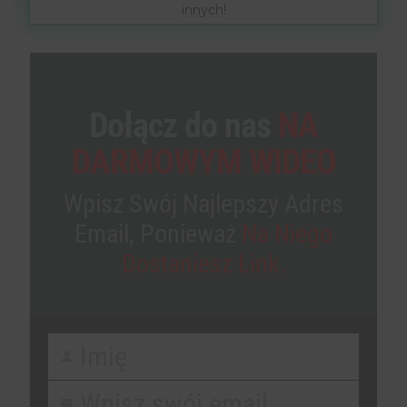
innych!
Dołącz do nas
NA
DARMOWYM WIDEO
Wpisz Swój Najlepszy Adres
Email, Ponieważ
Na Niego
Dostaniesz Link.
Imię
First
Name
Wpisz swój email