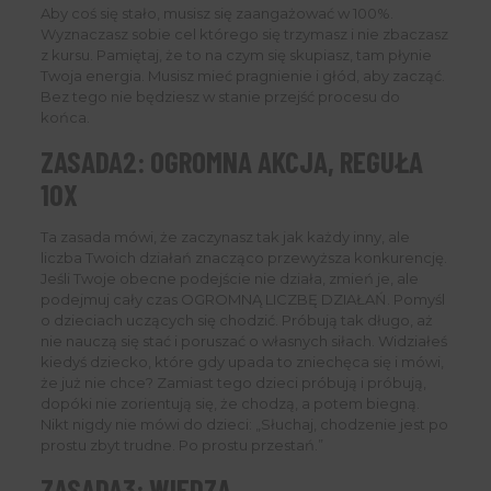
Aby coś się stało, musisz się zaangażować w 100%.
Wyznaczasz sobie cel którego się trzymasz i nie zbaczasz
z kursu. Pamiętaj, że to na czym się skupiasz, tam płynie
Twoja energia. Musisz mieć pragnienie i głód, aby zacząć.
Bez tego nie będziesz w stanie przejść procesu do
końca.
ZASADA2: OGROMNA AKCJA, REGUŁA
10X
Ta zasada mówi, że zaczynasz tak jak każdy inny, ale
liczba Twoich działań znacząco przewyższa konkurencję.
Jeśli Twoje obecne podejście nie działa, zmień je, ale
podejmuj cały czas OGROMNĄ LICZBĘ DZIAŁAŃ. Pomyśl
o dzieciach uczących się chodzić. Próbują tak długo, aż
nie nauczą się stać i poruszać o własnych siłach. Widziałeś
kiedyś dziecko, które gdy upada to zniechęca się i mówi,
że już nie chce? Zamiast tego dzieci próbują i próbują,
dopóki nie zorientują się, że chodzą, a potem biegną.
Nikt nigdy nie mówi do dzieci: „Słuchaj, chodzenie jest po
prostu zbyt trudne. Po prostu przestań.”
ZASADA3: WIEDZA