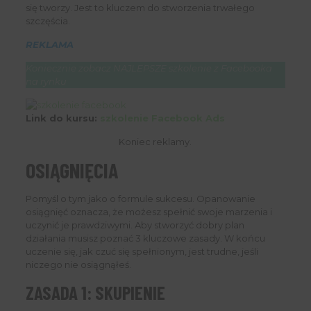
się tworzy. Jest to kluczem do stworzenia trwałego
szczęścia.
REKLAMA
Koniecznie zobacz NAJLEPSZE szkolenie z Facebooka
na rynku
Link do kursu:
szkolenie Facebook Ads
Koniec reklamy.
OSIĄGNIĘCIA
Pomyśl o tym jako o formule sukcesu. Opanowanie
osiągnięć oznacza, że ​​możesz spełnić swoje marzenia i
uczynić je prawdziwymi. Aby stworzyć dobry plan
działania musisz poznać 3 kluczowe zasady. W końcu
uczenie się, jak czuć się spełnionym, jest trudne, jeśli
niczego nie osiągnąłeś.
ZASADA 1: SKUPIENIE