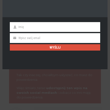
Imię
First
Name
Wpisz swój email
Email
WYŚLIJ
Co myślisz o moim nowym wpisie na blogu?
A może masz pytanie dotyczące strategii lub
techniki jak działać najlepiej?
Tak czy inaczej, chciałbym usłyszeć, co masz do
powiedzenia.
Więc śmiało, teraz
udostępnij ten wpis na
swoich social mediach
i zobacz co inni mają
do powiedzenia.