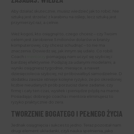
Aby działać skutecznie, musisz wiedzieć jak to robić. Nie
sztuką jest strzelać z karabinu na oślep, lecz sztuką jest
przymierzyć raz, a celnie.
Weź kogoś, kto osiągnął to, czego chcesz – czy Twoim
celem jest zarobienie 5 milionów dolarów w branży
komputerowej, czy chcesz schudnąć – to nie ma
znaczenia. Dowiedz się, jak innym się udało. Co robili.
Coach i
mentorzy
pomagają nam uczyć się szybciej i
bardziej efektywnie. Podążaj za udanymi modelami, a
wyniki osiągniesz tygodnie, miesiące, a nawet
dziesięciolecia szybciej, niż próbowałbyś samodzielnie. D
dodatku zawsze istnieje kolejne ryzyko, że po określonej
liczbie nieudanych prób porzucisz dane zadanie, czy
firmę i cały ten czas, wysiłek i pieniądze pójdą na marne.
Posiadając dobrego coacha i mentora eliminujesz to
ryzyko praktycznie do zera.
TWORZENIE BOGATEGO I PEŁNEGO ŻYCIA
Jednak osiągnięcia i sukces to jedno. Teraz pozostał nam
drugi element układanki, czyli nauka spełnienia, jako