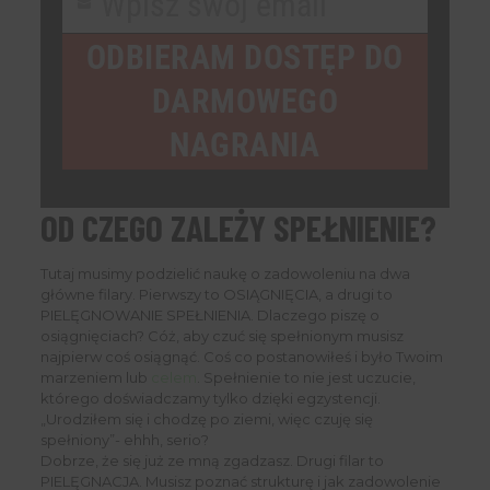
Wpisz swój email
Your
email
ODBIERAM DOSTĘP DO
DARMOWEGO
NAGRANIA
OD CZEGO ZALEŻY SPEŁNIENIE?
Tutaj musimy podzielić naukę o zadowoleniu na dwa
główne filary. Pierwszy to OSIĄGNIĘCIA, a drugi to
PIELĘGNOWANIE SPEŁNIENIA. Dlaczego piszę o
osiągnięciach? Cóż, aby czuć się spełnionym musisz
najpierw coś osiągnąć. Coś co postanowiłeś i było Twoim
marzeniem lub
celem
. Spełnienie to nie jest uczucie,
którego doświadczamy tylko dzięki egzystencji.
„Urodziłem się i chodzę po ziemi, więc czuję się
spełniony”- ehhh, serio?
Dobrze, że się już ze mną zgadzasz. Drugi filar to
PIELĘGNACJA. Musisz poznać strukturę i jak zadowolenie