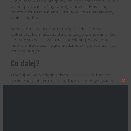
Umysł sam w sobie nie sprawi, że będziesz szczęśliwy. Nie
w ten sposób jesteśmy zaprogramowani. Musisz się
nauczyć sztuki spełnienia. Natura nauczyła nas abyśmy
szukali błędów.
Więc zacznij zwracać na to uwagę. I tak już wiele
dokonałeś bo znasz strukturę naszego zachowania. Od
tego do sukcesu, czyli nauki spełnienia pozostało już
niewiele. Będziesz mógł prawdziwie świętować, zamiast
czuć się pustym.
Co dalej?
Opanuj naukę o osiągnięciach,
doskonaleniu
i sztuce
spełnienia, a otrzymasz narzędzia do trwałego życia w
Clo
szczęściu, które wzbogaca nie tylko Ciebie, ale i bliskich.
this
Zaplanuj swoje życie
według zasad i
zdrowego trybu
,
mod
który tworzysz i nad którym będziesz masz
kontrolę
!
PS. Mam nadzieję, że wyniosłeś wiele z tego artykułu i
wiesz już czym jest spełnienie. Twórz
zdrowe nawyki
i nie
pozwól już nigdy więcej, aby
lęk
czy niezadowolenie po
zakończeniu zadania zasiało w Tobie zwątpienie. Do
zobaczenia wkrótce.