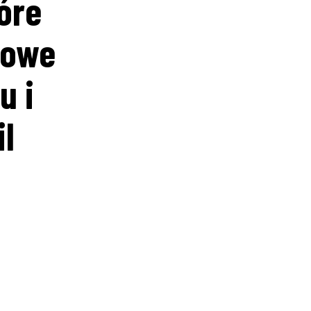
óre
EO - Rafał Szrajnert.
 email.
iowe
u i
il