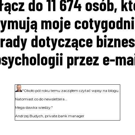
łącz do 11 674 osób, kt
ję. Zarejestruj się na spotkania, których gospodarzem jest CEO UniqueS
dbywa się 1 w miesiącu i
o terminie powiadamiamy tylko subskrybentów
zymują moje cotygodn
rady dotyczące biznes
sychologii przez e-ma
WYŚLIJ
"Około pól roku temu zacząłem czytać wpisy na blogu.
Natomiast co do newslettera...
Mega dawka wiedzy."
Andrzej Budych, private bank manager