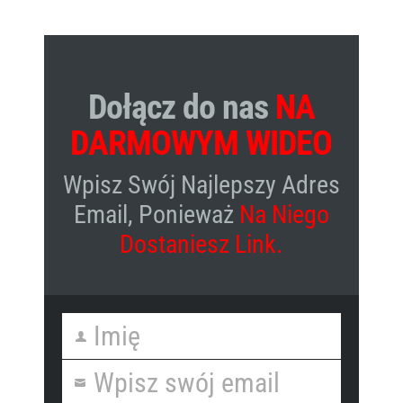
Dołącz do nas
NA
DARMOWYM WIDEO
Wpisz Swój Najlepszy Adres
Email, Ponieważ
Na Niego
Dostaniesz Link.
Imię
F
i
Wpisz swój email
Y
r