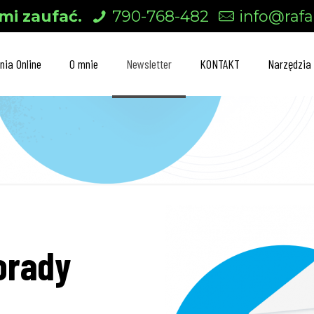
mi zaufać.
790-768-482
info@rafal
nia Online
O mnie
Newsletter
KONTAKT
Narzędzia
orady