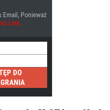
s Email, Ponieważ
sz Link.
TĘP DO
GRANIA
Dołącz do nas
NA ŻYWO
ń live, podczas których omawiamy różne tematy i odpowiadamy na pyta