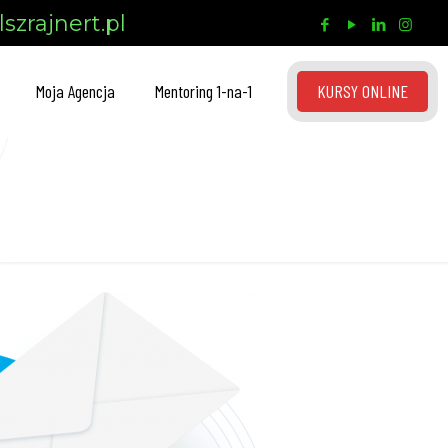
szrajnert.pl
KURSY ONLINE
Moja Agencja
Mentoring 1-na-1