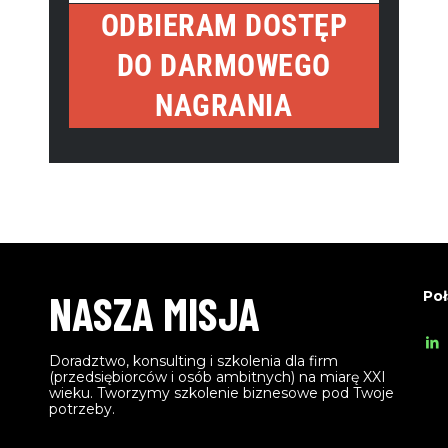
o
s
ODBIERAM DOSTĘP
u
t
DO DARMOWEGO
r
N
e
NAGRANIA
a
m
m
a
e
i
l
NASZA MISJA
Poł
Doradztwo, konsulting i szkolenia dla firm
(przedsiębiorców i osób ambitnych) na miarę XXI
wieku. Tworzymy szkolenie biznesowe pod Twoje
potrzeby.