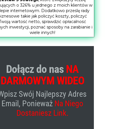
ujących o 326% u jednego z moich klientów w
lepie internetowym. Dodatkowo prześlę rady
iznesowe takie jak policzyć koszty, policzyć
Twoją wartość netto, sprawdzić opłacalność
nych inwestycji, poznać sposoby na zarabianie i
wiele innych!
Dołącz do nas
NA
DARMOWYM WIDEO
Wpisz Swój Najlepszy Adres
Email, Ponieważ
Na Niego
Dostaniesz Link.