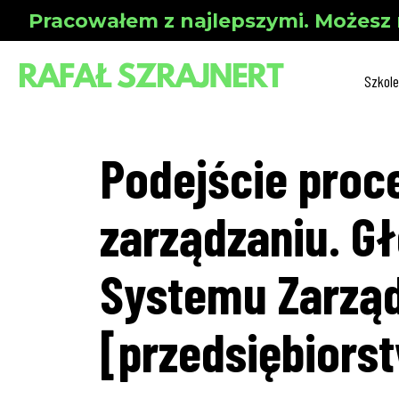
Pracowałem z najlepszymi. Możesz 
Szkole
Podejście pro
zarządzaniu. G
Systemu Zarzą
[przedsiębiorst