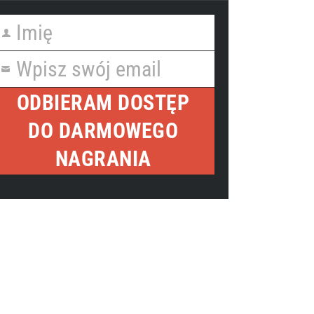
Imię
irst
Name
Wpisz swój email
our
mail
ODBIERAM DOSTĘP
DO DARMOWEGO
NAGRANIA