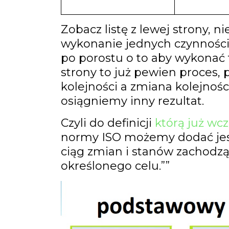
Zobacz listę z lewej strony, n
wykonanie jednych czynności 
po porostu o to aby wykonać t
Imię
First
strony to już pewien proces,
Name
Wpisz swój email
Email
kolejności a zmiana kolejno
osiągniemy inny rezultat.
Czyli do definicji
którą już wcz
normy ISO możemy dodać jes
ciąg zmian i stanów zachodzą
określonego celu.””