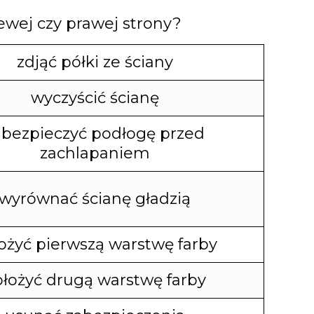
ewej czy prawej strony?
zdjąć półki ze ściany
wyczyścić ścianę
abezpieczyć podłogę przed
zachlapaniem
wyrównać ścianę gładzią
Dołącz do nas
NA ŻYWO
ożyć pierwszą warstwę farby
ń live, podczas których omawiamy różne tematy i odpowiadamy na pyta
łożyć drugą warstwę farby
ję. Zarejestruj się na spotkania, których gospodarzem jest CEO UniqueS
dbywa się 1 w miesiącu i
o terminie powiadamiamy tylko subskrybentów