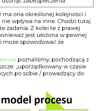
usunąć zabezpieczenia
ie ma ona określonej kolejności i
nie wpływa na inne. Chodzi tutaj
e zadania. Z kolei te z prawej
 ponieważ jest ułożona w pewnej
ści może spowodować że
WYŚLIJ
eśniej
poznaliśmy, pochodzącą z
zcze: „uporządkowany w czasie
cych po sobie / prowadzący do