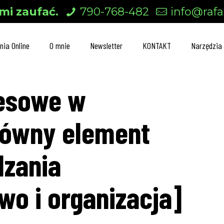
mi zaufać.
790-768-482
info@rafal
nia Online
O mnie
Newsletter
KONTAKT
Narzędzia
cesowe w
łówny element
dzania
wo i organizacja]