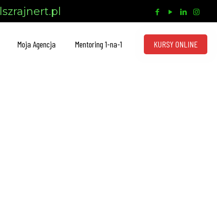
szrajnert.pl
KURSY ONLINE
Moja Agencja
Mentoring 1-na-1