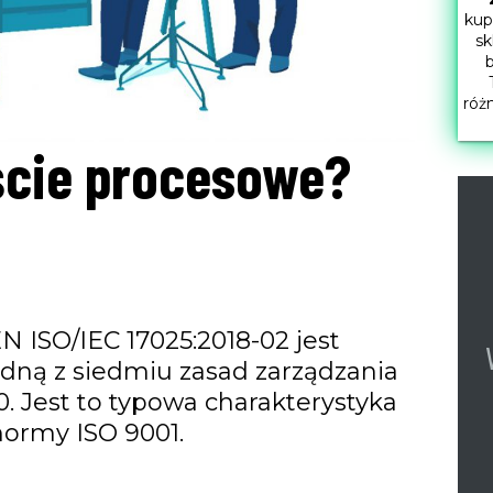
kup
sk
b
róż
jście procesowe?
 ISO/IEC 17025:2018-02 jest
jedną z siedmiu zasad zarządzania
. Jest to typowa charakterystyka
normy ISO 9001.