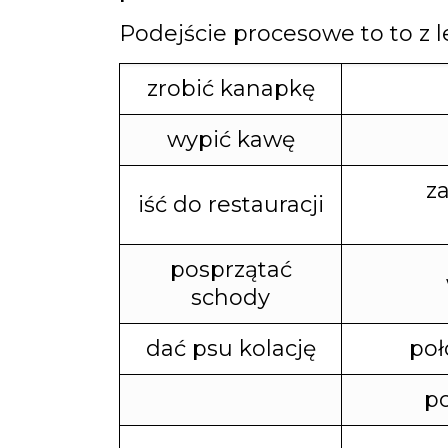
Podejście procesowe to to z l
zrobić kanapkę
wypić kawę
z
iść do restauracji
posprzątać
schody
dać psu kolację
poł
Nie przegap wydarze
po
wyprzedzić konkurenc
Live o