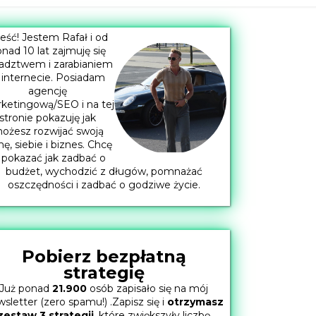
eść! Jestem Rafał i od
nad 10 lat zajmuję się
adztwem i zarabianiem
 internecie. Posiadam
agencję
ketingową/SEO i na tej
stronie pokazuję jak
ożesz rozwijać swoją
mę, siebie i biznes. Chcę
 pokazać jak zadbać o
budżet, wychodzić z długów, pomnażać
oszczędności i zadbać o godziwe życie.
Pobierz bezpłatną
strategię
Już ponad
21.900
osób zapisało się na mój
sletter (zero spamu!) .Zapisz się i
otrzymasz
zestaw 3 strategii
, które zwiększyły liczbę