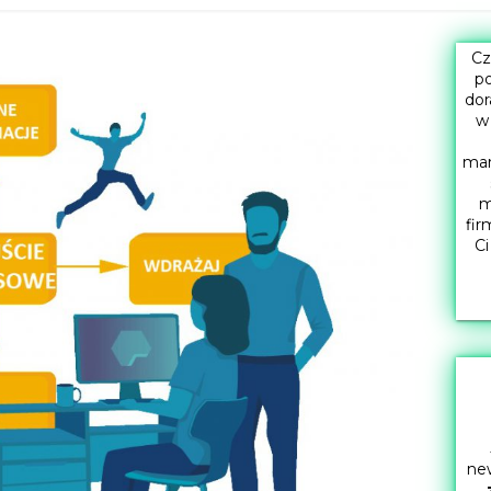
Cz
po
dor
w
mar
m
fir
Ci
new