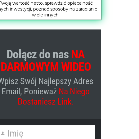
Twoją wartość netto, sprawdzić opłacalność
nych inwestycji, poznać sposoby na zarabianie i
wiele innych!
Dołącz do nas
NA
DARMOWYM WIDEO
Wpisz Swój Najlepszy Adres
Email, Ponieważ
Na Niego
Dostaniesz Link.
Imię
irst