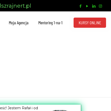
szrajnert.pl
KURSY ONLINE
Moja Agencja
Mentoring 1-na-1
eść! Jestem Rafał i od