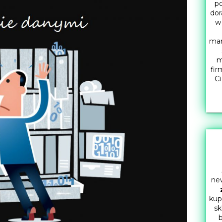
po
dor
w
mar
m
fir
Ci
new
kup
sk
b