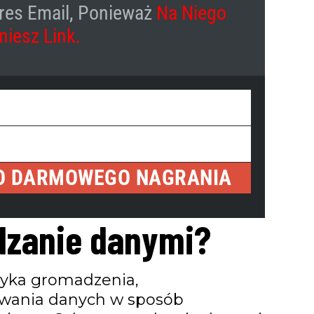
res Email, Ponieważ
Na Niego
niesz Link.
WYŚLIJ
O DARMOWEGO NAGRANIA
dzanie danymi?
tyka gromadzenia,
ywania danych w sposób