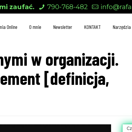
mi zaufać.
790-768-482
info@rafal
nia Online
O mnie
Newsletter
KONTAKT
Narzędzia
ymi w organizacji.
ement [definicja,
Cz