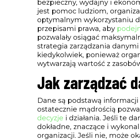
bezpieczny, wydajny i ekono
jest pomoc ludziom, organiz
optymalnym wykorzystaniu da
przepisami prawa, aby
podej
pozwalały osiągać maksymalne 
strategia zarządzania danymi s
kiedykolwiek, ponieważ organ
wytwarzają wartość z zasobó
Jak zarządzać d
Dane są podstawą informacji 
ostatecznie mądrością pozwa
decyzje
i działania. Jeśli te 
dokładne, znaczące i wykona
organizacji. Jeśli nie, może 