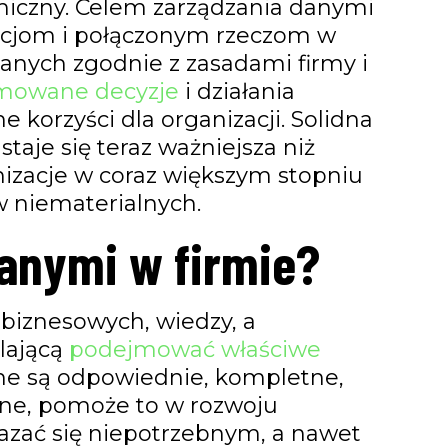
miczny. Celem zarządzania danymi
acjom i połączonym rzeczom w
nych zgodnie z zasadami firmy i
mowane decyzje
i działania
korzyści dla organizacji. Solidna
taje się teraz ważniejsza niż
izacje w coraz większym stopniu
w niematerialnych.
anymi w firmie?
biznesowych, wiedzy, a
lającą
podejmować właściwe
dane są odpowiednie, kompletne,
lne, pomoże to w rozwoju
okazać się niepotrzebnym, a nawet