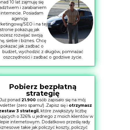
nad 10 lat zajmuję się
adztwem i zarabianiem
 internecie. Posiadam
agencję
ketingową/SEO i na tej
stronie pokazuję jak
ożesz rozwijać swoją
mę, siebie i biznes. Chcę
 pokazać jak zadbać o
budżet, wychodzić z długów, pomnażać
oszczędności i zadbać o godziwe życie.
Pobierz bezpłatną
strategię
Już ponad
21.900
osób zapisało się na mój
sletter (zero spamu!) .Zapisz się i
otrzymasz
zestaw 3 strategii
, które zwiększyły liczbę
ujących o 326% u jednego z moich klientów w
lepie internetowym. Dodatkowo prześlę rady
iznesowe takie jak policzyć koszty, policzyć