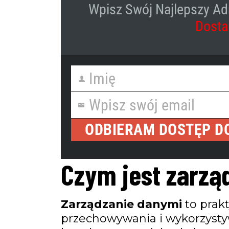
Wpisz Swój Najlepszy Ad
Dosta
Imię
First
Imię
Name
Wpisz swój email
First
Email
Name
Wpisz swój email
Your
email
ODBIERAM DOSTĘP D
Czym jest zarzą
Zarządzanie danymi
to prak
przechowywania i wykorzyst