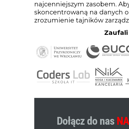
najcenniejszym zasobem. Aby
skoncentrowaną na danych or
zrozumienie tajników zarząd
Zaufali
Nie przegap wydarze
wyprzedzić konkurenc
Dołącz do nas
NA
Live o