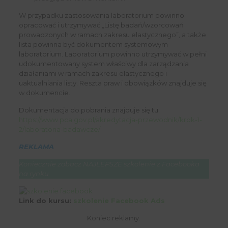
W przypadku zastosowania laboratorium powinno
opracować i utrzymywać „Listę badań/wzorcowań
prowadzonych w ramach zakresu elastycznego”, a także
lista powinna być dokumentem systemowym
laboratorium. Laboratorium powinno utrzymywać w pełni
udokumentowany system właściwy dla zarządzania
działaniami w ramach zakresu elastycznego i
uaktualniania listy. Reszta praw i obowiązków znajduje się
w dokumencie.
Dokumentacja do pobrania znajduje się tu:
https://www.pca.gov.pl/akredytacja-przewodnik/krok-1-
2/laboratoria-badawcze/
REKLAMA
Koniecznie zobacz NAJLEPSZE szkolenie z Facebooka
na rynku
Link do kursu:
szkolenie Facebook Ads
Koniec reklamy.