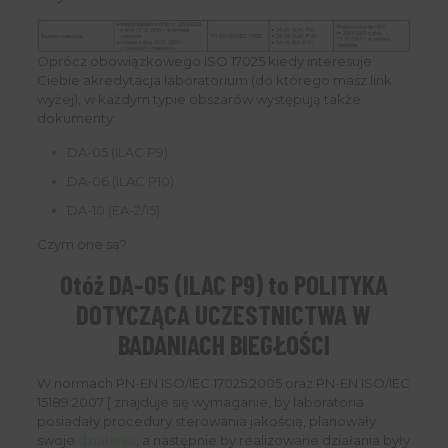
Oprócz obowiązkowego ISO 17025 kiedy interesuje
Ciebie akredytacja laboratorium (do którego masz link
wyżej), w każdym typie obszarów występują także
dokumenty:
DA-05 (ILAC P9)
DA-06 (ILAC P10)
DA-10 (EA-2/15)
Czym one są?
Otóż DA-05 (ILAC P9) to POLITYKA
DOTYCZĄCA UCZESTNICTWA W
BADANIACH BIEGŁOŚCI
W normach PN-EN ISO/IEC 17025:2005 oraz PN-EN ISO/IEC
15189:2007 [ znajduje się wymaganie, by laboratoria
posiadały procedury sterowania jakością, planowały
swoje
działania
, a następnie by realizowane działania były