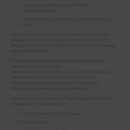
stosowania zaktualizowanych metod
znormalizowanych,
wdrażania nowych własnych i znormalizowanych
metod.
PCA nie dopuszcza, aby laboratorium wykorzystując
zasadę zakresu elastycznego przeszło w ramach
akredytacji do nowej dziedziny technicznej lub nowego
obszaru akredytacji.
PCA jednoznacznie stwierdza, że posiadanie przez
laboratorium elastycznego
zakresu akredytacji nie oznacza, że jest ono bardziej
kompetentne do wykonywania określonych
badań/wzorcowań niż laboratorium realizujące
badania/wzorcowania w stałym zakresie.
Określenie zakresu elastycznego w badaniach może
występować w odniesieniu do:
matryc, próbek, obiektów badań,
badanych cech,