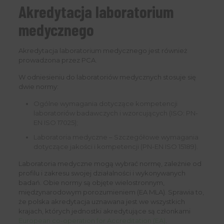
Akredytacja laboratorium
medycznego
Akredytacja laboratorium medycznego jest również
prowadzona przez PCA.
W odniesieniu do laboratoriów medycznych stosuje się
dwie normy:
Ogólne wymagania dotyczące kompetencji
laboratoriów badawczych i wzorcujących (ISO: PN-
EN ISO 17025);
Laboratoria medyczne – Szczegółowe wymagania
dotyczące jakości i kompetencji (PN-EN ISO 15189).
Laboratoria medyczne mogą wybrać normę, zależnie od
profilu i zakresu swojej działalności i wykonywanych
badań. Obie normy są objęte wielostronnym,
międzynarodowym porozumieniem (EA MLA). Sprawia to,
że polska akredytacja uznawana jest we wszystkich
krajach, których jednostki akredytujące są członkami
European co-operation for Accreditation (EA)
.