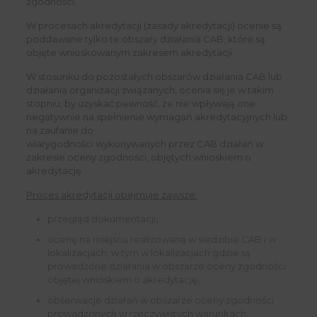
zgodności.
W procesach akredytacji (zasady akredytacji) ocenie są
poddawane tylko te obszary działania CAB, które są
objęte wnioskowanym zakresem akredytacji.
W stosunku do pozostałych obszarów działania CAB lub
działania organizacji związanych, ocenia się je w takim
stopniu, by uzyskać pewność, że nie wpływają one
negatywnie na spełnienie wymagań akredytacyjnych lub
na zaufanie do
wiarygodności wykonywanych przez CAB działań w
zakresie oceny zgodności, objętych wnioskiem o
akredytację.
Proces akredytacji obejmuje zawsze:
przegląd dokumentacji,
ocenę na miejscu realizowaną w siedzibie CAB i w
lokalizacjach, w tym w lokalizacjach gdzie są
prowadzone działania w obszarze oceny zgodności
objętej wnioskiem o akredytację,
obserwacje działań w obszarze oceny zgodności
prowadzonych w rzeczywistych warunkach.