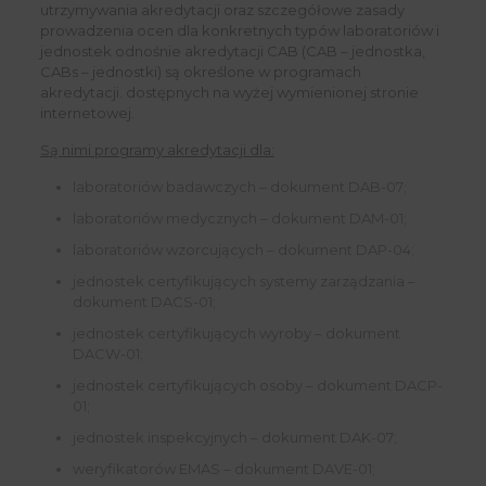
utrzymywania akredytacji oraz szczegółowe zasady
prowadzenia ocen dla konkretnych typów laboratoriów i
jednostek odnośnie akredytacji CAB (CAB – jednostka,
CABs – jednostki) są określone w programach
akredytacji. dostępnych na wyżej wymienionej stronie
internetowej.
Są nimi programy akredytacji dla:
laboratoriów badawczych – dokument DAB-07;
laboratoriów medycznych – dokument DAM-01;
laboratoriów wzorcujących – dokument DAP-04;
jednostek certyfikujących systemy zarządzania –
dokument DACS-01;
jednostek certyfikujących wyroby – dokument
DACW-01;
jednostek certyfikujących osoby – dokument DACP-
01;
jednostek inspekcyjnych – dokument DAK-07;
weryfikatorów EMAS – dokument DAVE-01;