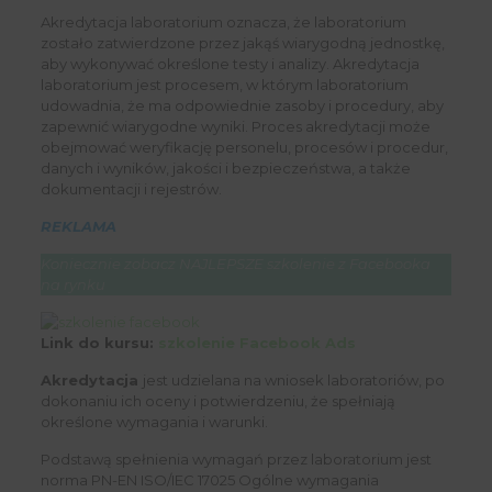
Akredytacja laboratorium oznacza, że laboratorium
zostało zatwierdzone przez jakąś wiarygodną jednostkę,
aby wykonywać określone testy i analizy. Akredytacja
laboratorium jest procesem, w którym laboratorium
udowadnia, że ma odpowiednie zasoby i procedury, aby
zapewnić wiarygodne wyniki. Proces akredytacji może
obejmować weryfikację personelu, procesów i procedur,
danych i wyników, jakości i bezpieczeństwa, a także
dokumentacji i rejestrów.
REKLAMA
Koniecznie zobacz NAJLEPSZE szkolenie z Facebooka
na rynku
Link do kursu:
szkolenie Facebook Ads
Akredytacja
jest udzielana na wniosek laboratoriów, po
dokonaniu ich oceny i potwierdzeniu, że spełniają
określone wymagania i warunki.
Podstawą spełnienia wymagań przez laboratorium jest
norma PN-EN ISO/IEC 17025 Ogólne wymagania