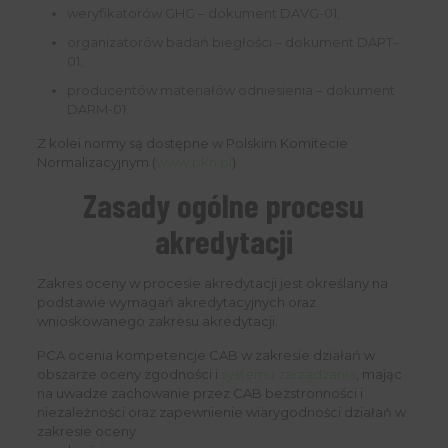
weryfikatorów GHG – dokument DAVG-01;
organizatorów badań biegłości – dokument DAPT-
01;
producentów materiałów odniesienia – dokument
DARM-01.
Z kolei normy są dostępne w Polskim Komitecie
Normalizacyjnym (
www.pkn.pl
)
Zasady ogólne procesu
akredytacji
Zakres oceny w procesie akredytacji jest określany na
podstawie wymagań akredytacyjnych oraz
wnioskowanego zakresu akredytacji.
PCA ocenia kompetencje CAB w zakresie działań w
obszarze oceny zgodności i
systemu zarządzania
, mając
na uwadze zachowanie przez CAB bezstronności i
niezależności oraz zapewnienie wiarygodności działań w
zakresie oceny