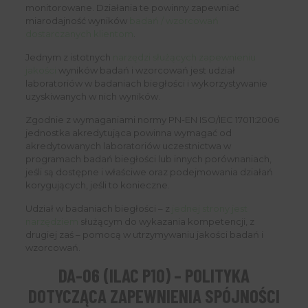
monitorowane. Działania te powinny zapewniać
miarodajność wyników
badań / wzorcowań
dostarczanych klientom
.
Jednym z istotnych
narzędzi służących zapewnieniu
jakości
wyników badań i wzorcowań jest udział
laboratoriów w badaniach biegłości i wykorzystywanie
uzyskiwanych w nich wyników.
Zgodnie z wymaganiami normy PN-EN ISO/IEC 17011:2006
jednostka akredytująca powinna wymagać od
akredytowanych laboratoriów uczestnictwa w
programach badań biegłości lub innych porównaniach,
jeśli są dostępne i właściwe oraz podejmowania działań
korygujących, jeśli to konieczne.
Udział w badaniach biegłości – z
jednej strony jest
narzędziem
służącym do wykazania kompetencji, z
drugiej zaś – pomocą w utrzymywaniu jakości badań i
wzorcowań.
DA-06 (ILAC P10) – POLITYKA
DOTYCZĄCA ZAPEWNIENIA SPÓJNOŚCI