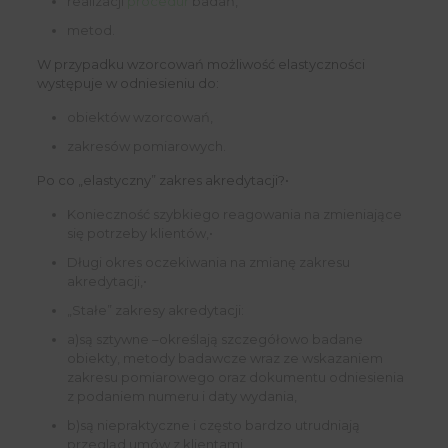
realizacji
procedur
badań,
metod.
W przypadku wzorcowań możliwość elastyczności
występuje w odniesieniu do:
obiektów wzorcowań,
zakresów pomiarowych.
Po co „elastyczny” zakres akredytacji?•
Konieczność szybkiego reagowania na zmieniające
się potrzeby klientów,•
Długi okres oczekiwania na zmianę zakresu
akredytacji,•
„Stałe” zakresy akredytacji:
a)są sztywne –określają szczegółowo badane
obiekty, metody badawcze wraz ze wskazaniem
zakresu pomiarowego oraz dokumentu odniesienia
z podaniem numeru i daty wydania,
b)są niepraktyczne i często bardzo utrudniają
przegląd umów z klientami.