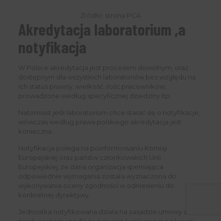
Źródło: strona PCA
Akredytacja laboratorium ,a
notyfikacja
W Polsce akredytacja jest procesem dowolnym, oraz
dostępnym dla wszystkich laboratoriów bez względu na
ich status prawny, wielkość, ilość pracowników,
prowadzone według specyficznej dziedziny itp.
Natomiast jeśli laboratorium chce starać się o notyfikacje,
wówczas według prawa polskiego akredytacja jest
konieczna.
Notyfikacja polega na poinformowaniu Komisji
Europejskiej oraz państw członkowskich Unii
Europejskiej, że dana organizacja spełniająca
odpowiednie wymagania została wyznaczona do
wykonywania oceny zgodności w odniesieniu do
konkretnej dyrektywy.
Jednostka notyfikowana działa na zasadzie umowy z
producentem i podlega prawom konkurencji rynkowej.