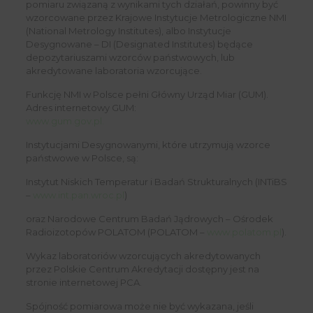
pomiaru związaną z wynikami tych działań, powinny być
wzorcowane przez Krajowe Instytucje Metrologiczne NMI
(National Metrology Institutes), albo Instytucje
Desygnowane – DI (Designated Institutes) będące
depozytariuszami wzorców państwowych, lub
akredytowane laboratoria wzorcujące.
Funkcję NMI w Polsce pełni Główny Urząd Miar (GUM).
Adres internetowy GUM:
www.gum.gov.pl.
Instytucjami Desygnowanymi, które utrzymują wzorce
państwowe w Polsce, są:
Instytut Niskich Temperatur i Badań Strukturalnych (INTiBS
–
www.int.pan.wroc.pl
)
oraz Narodowe Centrum Badań Jądrowych – Ośrodek
Radioizotopów POLATOM (POLATOM –
www.polatom.pl
).
Wykaz laboratoriów wzorcujących akredytowanych
przez Polskie Centrum Akredytacji dostępny jest na
stronie internetowej PCA.
Spójność pomiarowa może nie być wykazana, jeśli