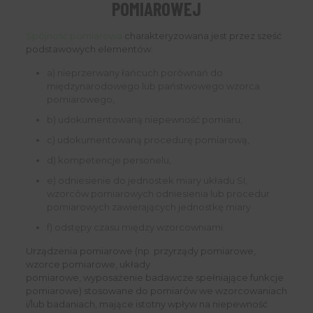
POMIAROWEJ
Spójność pomiarowa
charakteryzowana jest przez sześć
podstawowych elementów:
a) nieprzerwany łańcuch porównań do
międzynarodowego lub państwowego wzorca
pomiarowego,
b) udokumentowaną niepewność pomiaru,
c) udokumentowaną procedurę pomiarową,
d) kompetencje personelu,
e) odniesienie do jednostek miary układu SI,
wzorców pomiarowych odniesienia lub procedur
pomiarowych zawierających jednostkę miary
f) odstępy czasu między wzorcowniami.
Urządzenia pomiarowe (np. przyrządy pomiarowe,
wzorce pomiarowe, układy
pomiarowe, wyposażenie badawcze spełniające funkcje
pomiarowe) stosowane do pomiarów we wzorcowaniach
i/lub badaniach, mające istotny wpływ na niepewność