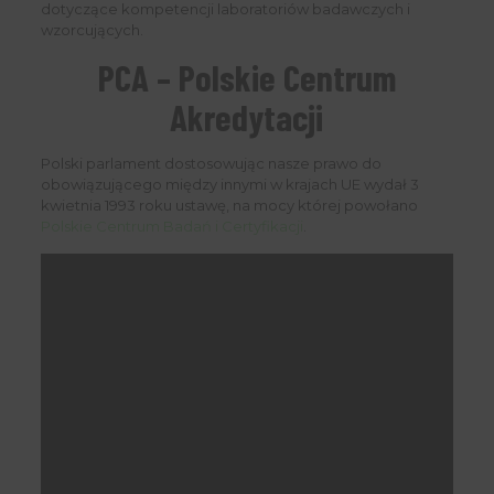
dotyczące kompetencji laboratoriów badawczych i
wzorcujących.
PCA – Polskie Centrum
Akredytacji
Polski parlament dostosowując nasze prawo do
obowiązującego między innymi w krajach UE wydał 3
kwietnia 1993 roku ustawę, na mocy której powołano
Polskie Centrum Badań i Certyfikacji
.