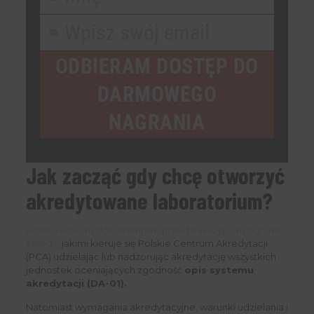
First
Name
Wpisz swój email
Your
email
ODBIERAM DOSTĘP DO
DARMOWEGO
NAGRANIA
Jak zacząć gdy chcę otworzyć
akredytowane laboratorium?
Podstawowym dokumentem przedstawiającym ogólne
zasady
, jakimi kieruje się Polskie Centrum Akredytacji
(PCA) udzielając lub nadzorując akredytację wszystkich
jednostek oceniających zgodność
opis systemu
akredytacji (DA-01).
Natomiast wymagania akredytacyjne, warunki udzielania i