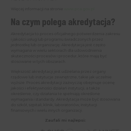
Więcej informacji na stronie
www.pca.gov.pl
Na czym polega akredytacja?
Akredytacja to proces oficjalnego potwierdzenia zakresu
i jakości usług lub programu świadczonych przez
jednostkę lub organizację. Akredytacja jest często
wymagana w wielu sektorach dla udowodnienia
skuteczności procesów i procedur, które mają być
stosowane w tych obszarach.
Większość akredytacji jest udzielana przez organy
rządowe lub instytucje zewnętrzne, takie jak uczelnie
wyższe. Proces akredytacji zazwyczaj obejmuje ocenę
jakości i efektywności działań instytucji, a także
określenie, czy działania te spełniają określone
wymagania i standardy. Akredytacja może być stosowana
do szkół, szpitali, klinik, laboratoriów, instytucji
finansowych i wielu innych organizacji.
Zaufali mi najlepsi: