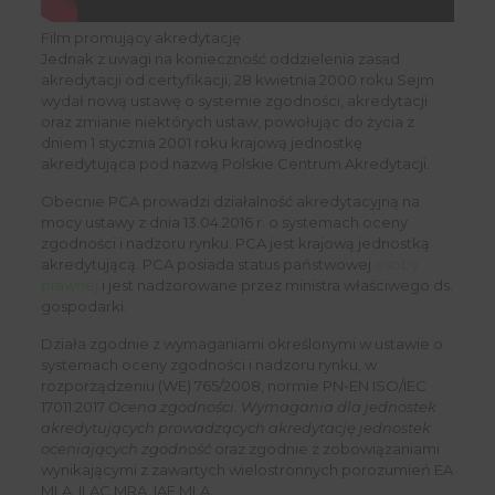
Film promujący akredytację
Jednak z uwagi na konieczność oddzielenia zasad
akredytacji od certyfikacji, 28 kwietnia 2000 roku Sejm
wydał nową ustawę o systemie zgodności, akredytacji
oraz zmianie niektórych ustaw, powołując do życia z
dniem 1 stycznia 2001 roku krajową jednostkę
akredytująca pod nazwą Polskie Centrum Akredytacji.
Obecnie PCA prowadzi działalność akredytacyjną na
mocy ustawy z dnia 13.04.2016 r. o systemach oceny
zgodności i nadzoru rynku. PCA jest krajową jednostką
akredytującą. PCA posiada status państwowej
osoby
prawnej
i jest nadzorowane przez ministra właściwego ds.
gospodarki.
Działa zgodnie z wymaganiami określonymi w ustawie o
systemach oceny zgodności i nadzoru rynku, w
rozporządzeniu (WE) 765/2008, normie PN-EN ISO/IEC
17011:2017
Ocena zgodności. Wymagania dla jednostek
akredytujących prowadzących akredytację jednostek
oceniających zgodność
oraz zgodnie z zobowiązaniami
wynikającymi z zawartych wielostronnych porozumień EA
MLA, ILAC MRA, IAF MLA.