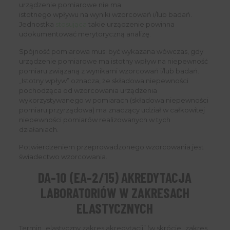
urządzenie pomiarowe nie ma
istotnego wpływu na wyniki wzorcowań i/lub badań.
Jednostka
stosująca
takie urządzenie powinna
udokumentować merytoryczną analizę.
Spójność pomiarowa musi być wykazana wówczas, gdy
urządzenie pomiarowe ma istotny wpływ na niepewność
pomiaru związaną z wynikami wzorcowań i/lub badań.
„Istotny wpływ” oznacza, że składowa niepewności
pochodząca od wzorcowania urządzenia
wykorzystywanego w pomiarach (składowa niepewności
pomiaru przyrządowa) ma znaczący udział w całkowitej
niepewności pomiarów realizowanych w tych
działaniach.
Potwierdzeniem przeprowadzonego wzorcowania jest
świadectwo wzorcowania.
DA-10 (EA-2/15) AKREDYTACJA
LABORATORIÓW W ZAKRESACH
ELASTYCZNYCH
Termin „elastyczny zakres akredytacji” (w skrócie „zakres