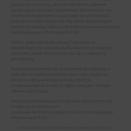
elastyczny”) oznacza, że w określonych w zakresie
elastycznym obszarach działalności, laboratorium ma
możliwość reagowania na potrzeby swoich klientów
poprzez modyfikowanie lub włączanie dodatkowych
metod do swojego zakresu akredytacji bez konieczności
każdorazowego informowania PCA.
Termin „stały zakres akredytacji” oznacza, że
laboratorium nie może modyfikować metod objętych
zakresem, jeżeli chce powoływać się na udzieloną
akredytację.
Możliwość powołania się na udzieloną akredytację w
wypadku modyfikacji metod może mieć miejsce po
złożeniu odpowiedniego wniosku do PCA,
przeprowadzeniu oceny i podjęciu decyzji o zmianie
zakresu akredytacji.
Akredytacja laboratorium w zakresie elastycznym ma
możliwość w określonych
w zakresie akredytacji granicach (bez wcześniejszego
informowania PCA):
stosowania zmodyfikowanych własnych metod,