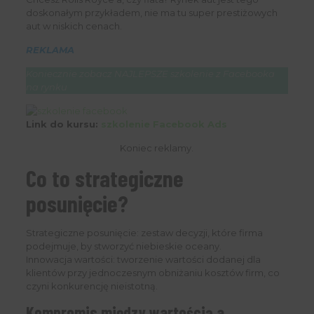
doskonałym przykładem, nie ma tu super prestiżowych
aut w niskich cenach.
REKLAMA
Koniecznie zobacz NAJLEPSZE szkolenie z Facebooka
na rynku
Link do kursu:
szkolenie Facebook Ads
Koniec reklamy.
Co to strategiczne
posunięcie?
Strategiczne posunięcie: zestaw decyzji, które firma
podejmuje, by stworzyć niebieskie oceany.
Innowacja wartości: tworzenie wartości dodanej dla
klientów przy jednoczesnym obniżaniu kosztów firm, co
czyni konkurencję nieistotną.
Kompromis między wartością a