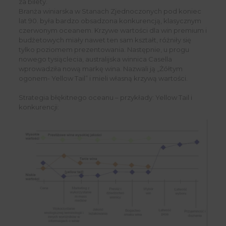
za bilety.
Branża winiarska w Stanach Zjednoczonych pod koniec
lat 90. była bardzo obsadzona konkurencją, klasycznym
czerwonym oceanem. Krzywe wartości dla win premium i
budżetowych miały nawet ten sam kształt, różniły się
tylko poziomem prezentowania. Następnie, u progu
nowego tysiąclecia, australijska winnica Casella
wprowadziła nową markę wina. Nazwali ją „Żółtym
ogonem- Yellow Tail” i mieli własną krzywą wartości.
Strategia błękitnego oceanu – przykłady: Yellow Tail i
konkurencji: