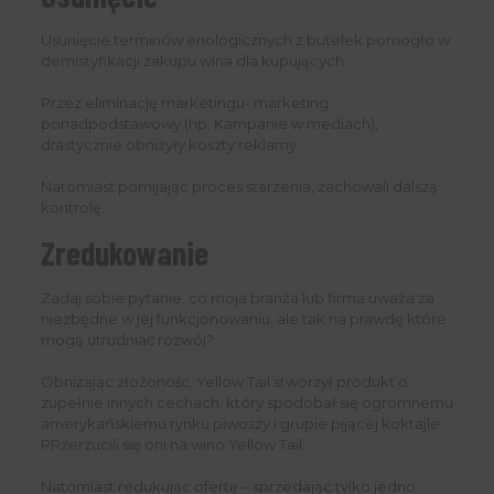
Usunięcie terminów enologicznych z butelek pomogło w
demistyfikacji zakupu wina dla kupujących.
Przez eliminację marketingu- marketing
ponadpodstawowy (np. Kampanie w mediach),
drastycznie obniżyły koszty reklamy.
Natomiast pomijając proces starzenia, zachowali dalszą
kontrolę.
Zredukowanie
Zadaj sobie pytanie, co moja branża lub firma uważa za
niezbędne w jej funkcjonowaniu, ale tak na prawdę które
mogą utrudniać rozwój?
Obniżając złożoność, Yellow Tail stworzył produkt o
zupełnie innych cechach, który spodobał się ogromnemu
amerykańskiemu rynku piwoszy i grupie pijącej koktajle.
PRzerzucili się oni na wino Yellow Tail.
Natomiast redukując ofertę – sprzedając tylko jedno