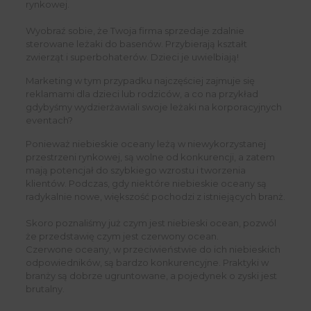
rynkowej.
Wyobraź sobie, że Twoja firma sprzedaje zdalnie
sterowane leżaki do basenów. Przybierają kształt
zwierząt i superbohaterów. Dzieci je uwielbiają!
Marketing w tym przypadku najczęściej zajmuje się
reklamami dla dzieci lub rodziców, a co na przykład
gdybyśmy wydzierżawiali swoje leżaki na korporacyjnych
eventach?
Ponieważ niebieskie oceany leżą w niewykorzystanej
przestrzeni rynkowej, są wolne od konkurencji, a zatem
mają potencjał do szybkiego wzrostu i tworzenia
klientów. Podczas, gdy niektóre niebieskie oceany są
radykalnie nowe, większość pochodzi z istniejących branż.
Skoro poznaliśmy już czym jest niebieski ocean, pozwól
że przedstawię czym jest czerwony ocean.
Czerwone oceany, w przeciwieństwie do ich niebieskich
odpowiedników, są bardzo konkurencyjne. Praktyki w
branży są dobrze ugruntowane, a pojedynek o zyski jest
brutalny.