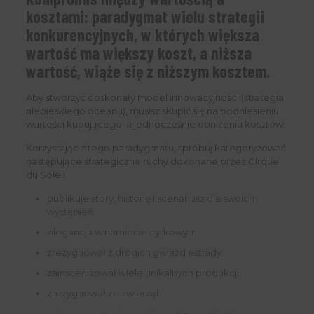
kosztami: paradygmat wielu strategii
konkurencyjnych, w których większa
wartość ma większy koszt, a niższa
wartość, wiąże się z niższym kosztem.
Aby stworzyć doskonały model innowacyjności (strategia
niebieskiego oceanu), musisz skupić się na podniesieniu
wartości kupującego, a jednocześnie obniżeniu kosztów.
Korzystając z tego paradygmatu, spróbuj kategoryzować
następujące strategiczne ruchy dokonane przez Cirque
du Soleil.
publikuje story, historię i scenariusz dla swoich
wystąpień
elegancja w namiocie cyrkowym
zrezygnował z drogich gwiazd estrady
zainscenizował wiele unikalnych produkcji
zrezygnował ze zwierząt