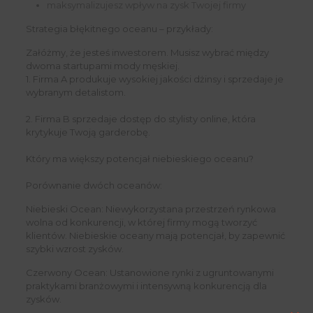
maksymalizujesz wpływ na zysk Twojej firmy
Strategia błękitnego oceanu – przykłady:
Załóżmy, że jesteś inwestorem. Musisz wybrać między
dwoma startupami mody męskiej.
1. Firma A produkuje wysokiej jakości dżinsy i sprzedaje je
wybranym detalistom.
2. Firma B sprzedaje dostęp do stylisty online, która
krytykuje Twoją garderobę.
Który ma większy potencjał niebieskiego oceanu?
Porównanie dwóch oceanów:
Niebieski Ocean: Niewykorzystana przestrzeń rynkowa
wolna od konkurencji, w której firmy mogą tworzyć
klientów. Niebieskie oceany mają potencjał, by zapewnić
szybki wzrost zysków.
Czerwony Ocean: Ustanowione rynki z ugruntowanymi
praktykami branżowymi i intensywną konkurencją dla
zysków.