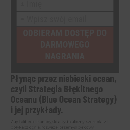
Imię
First
Name
Wpisz swój email
Your
email
ODBIERAM DOSTĘP DO
DARMOWEGO
NAGRANIA
Płynąc przez niebieski ocean,
czyli Strategia Błękitnego
Oceanu (Blue Ocean Strategy)
i jej przykłady.
Guy Laliberte, kanadyjski artysta uliczny, szczudlarz i
połykacz ognia, rozważał przemysł cyrkowy.