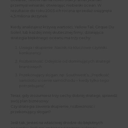
przemysł winiarski, otwierając niebieski ocean. W
rezultacie do roku 2003 ich roczna sprzedaż osiągnęła
4,5 miliona skrzynek.
Kiedy analizujesz krzywą wartości, Yellow Tail, Cirque Du
Soleil, lub każdej innej skutecznej firmy, działająca
strategia błękitnego oceanu ma trzy cechy:
Uwaga i skupienie: Nacisk na kluczowe czynniki
konkurencji.
Rozbieżność: Odejście od dominujących strategii
branżowych.
Przekonujący slogan: np. Southwest’s, „Prędkość
samolotu w cenie samochodu – kiedy tylko tego
potrzebujesz”.
Teraz, gdy zrozumiesz trzy cechy dobrej strategii, sprawdź
swój plan biznesowy.
Czy strategia zawiera skupienie, rozbieżność i
przekonujący slogan?
Jeśli tak, jesteś na właściwej drodze do błękitnych
oceanów. Jeśli nie, spójrz na poniższe wykresy: