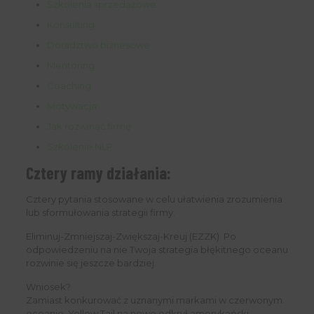
Szkolenia sprzedażowe
Konsulting
Doradztwo biznesowe
Mentoring
Coaching
Motywacja
Jak rozwinąć firmę
Szkolenie NLP
Cztery ramy działania:
Cztery pytania stosowane w celu ułatwienia zrozumienia
lub sformułowania strategii firmy.
Eliminuj-Zmniejszaj-Zwiększaj-Kreuj (EZZK). Po
odpowiedzeniu na nie Twoja strategia błękitnego oceanu
rozwinie się jeszcze bardziej.
Wniosek?
Zamiast konkurować z uznanymi markami w czerwonym
oceanie, Yellow Tail na nowo odkrył amerykański