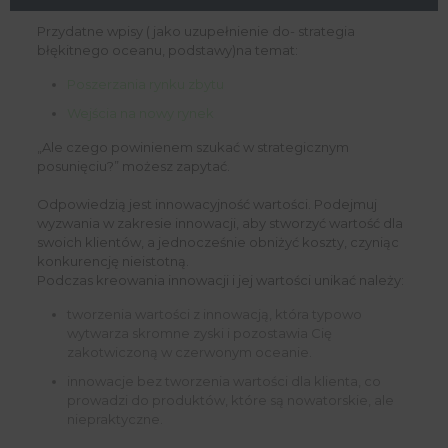
Przydatne wpisy ( jako uzupełnienie do- strategia
błękitnego oceanu, podstawy)na temat:
Poszerzania rynku zbytu
Wejścia na nowy rynek
„Ale czego powinienem szukać w strategicznym
posunięciu?” możesz zapytać.
Odpowiedzią jest innowacyjność wartości. Podejmuj
wyzwania w zakresie innowacji, aby stworzyć wartość dla
swoich klientów, a jednocześnie obniżyć koszty, czyniąc
konkurencję nieistotną.
Podczas kreowania innowacji i jej wartości unikać należy:
tworzenia wartości z innowacją, która typowo
wytwarza skromne zyski i pozostawia Cię
zakotwiczoną w czerwonym oceanie.
innowacje bez tworzenia wartości dla klienta, co
prowadzi do produktów, które są nowatorskie, ale
niepraktyczne.