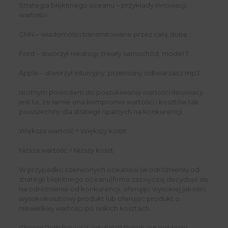
Strategia błękitnego oceanu – przykłady innowacji
wartości:
CNN – wiadomości transmitowane przez całą dobę
Ford – stworzył niedrogi, trwały samochód, model T
Apple – stworzył intuicyjny, przenośny odtwarzacz mp3
Istotnym powodem do poszukiwania wartości innowacji
jest to, że łamie ona kompromis wartości i kosztów tak
powszechny dla strategii opartych na konkurencji.
Większa wartość = Większy koszt
Niższa wartość = Niższy koszt
W przypadku czerwonych oceanów (w odróżnieniu od
strategii błękitnego oceanu)firma zazwyczaj decyduje się
na odróżnienie od konkurencji, oferując wysokiej jakości,
wysokokosztowy produkt lub oferując produkt o
niewielkiej wartości po niskich kosztach.
Chcesz Rolls Royce’a, czy fiata? Rynek aut jest tego