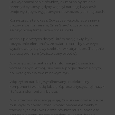
Guy wyobrażał sobie również, jak można by zmienić
przemysł cyrkowy, gdyby włączył narrację i wystawił
swoje występy w wyjątkowych, nowoczesnych miejscach.
Korzystając z tej okazji, Guy zaczął współpracę z innym
ulicznym performerem, Gilles Ste-Croix, aby wspólnie
założyć nową firmę i nowy rodzaj cyrku.
Jedną z pierwszych decyzji, którą podjął Guy, było
pożyczenie elementów ze świata teatru, by stworzyć
wyrafinowany, stylowy spektakl, w którym dorośli chętnie
zapłacą premium (wyższe ceny biletów).
Aby osiągnąć tę teatralną transformację (i uzasadnić
wyższe ceny biletów), Guy musiał podjąć decyzję o tym,
co uwzględnić w swoim nowym cyrku.
Włączył on bardziej wyrafinowany, intelektualny
komponent i wzniosłą fabułę. Oprócz artystycznej muzyki
i tańca, z elementami baletu.
Aby urzeczywistnić swoją wizję, Guy uświadomił sobie, że
musi wyeliminować i zredukować pewne elementy z
tradycyjnych cyrków. Będzie również musiał podnieść
pewne elementy na nowy poziom. W końcu będzie