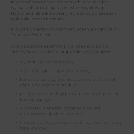
Inny sposób myślenia o czerwonych oceanach jest
wyznacznikiem istniejącej przestrzeni rynkowej.
Natomiast niebieskie oceany reprezentują przestrzeń
rynku, ale jeszcze nieznaną.
Przykład: Smartfony to czerwony ocean, a smart okulary?
Zgadza się! niebieski…
Skoro już poznałeś definicję obu oceanów, spróbuj
zidentyfikować do której grupy zaliczyłbyś poniższe:
wykładniczy wzrost zysków,
wyścig do najniższej wojny cenowej,
konsumenci mogą wybierać spośród wielu marek
oferujących ten sam produkt,
przełom w technologii prowadzi do nowego działu
korporacyjnego,
wizjonerski menedżer zastanawia się nad
najlepszymi praktykami w branży,
firma dostosowuje swój produkt, aby stworzyć nową
bazę klientów,