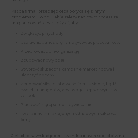
Każda firma i przedsiębiorca boryka się z innymi
problemami. To od Ciebie zależy nad czym chcesz ze
mną pracować. Czy zależy Ci, aby:
Zwiększyć przychody
Usprawnić atmosferę i zmotywować pracowników
Przeprowadzić reorganizację
Zbudować nowy dział
Stworzyć skuteczną kampanię marketingową i
ulepszyć obecny
Zbudować silną osobowość lidera u siebie, bądź
swoich managerów, aby osiągali lepsze wyniki w
zespole
Pracować z grupą. lub indywidualnie
I wiele innych niezbędnych składowych sukcesu
firmy
Jeśli chcesz zyskać jeden z tych, lub innych sposobów na