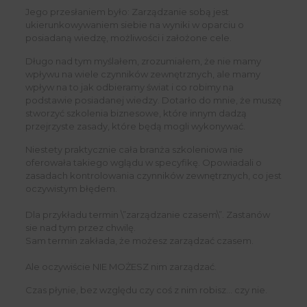
Jego przesłaniem było: Zarządzanie sobą jest
ukierunkowywaniem siebie na wyniki w oparciu o
posiadaną wiedzę, możliwości i założone cele.
Długo nad tym myślałem, zrozumiałem, że nie mamy
wpływu na wiele czynników zewnętrznych, ale mamy
wpływ na to jak odbieramy świat i co robimy na
podstawie posiadanej wiedzy. Dotarło do mnie, że muszę
stworzyć szkolenia biznesowe, które innym dadzą
przejrzyste zasady, które będą mogli wykonywać.
Niestety praktycznie cała branża szkoleniowa nie
oferowała takiego wglądu w specyfikę. Opowiadali o
zasadach kontrolowania czynników zewnętrznych, co jest
oczywistym błędem.
Dla przykładu termin \”zarządzanie czasem\”. Zastanów
sie nad tym przez chwilę.
Sam termin zakłada, że możesz zarządzać czasem.
Ale oczywiście NIE MOŻESZ nim zarządzać.
Czas płynie, bez względu czy coś z nim robisz… czy nie.