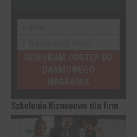
Imię
First
Name
Wpisz swój email
Your
email
ODBIERAM DOSTĘP DO
DARMOWEGO
NAGRANIA
Szkolenia Biznesowe dla firm