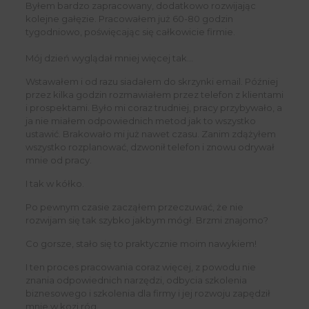
Byłem bardzo zapracowany, dodatkowo rozwijając
kolejne gałęzie. Pracowałem już 60-80 godzin
tygodniowo, poświęcając się całkowicie firmie.
Mój dzień wyglądał mniej więcej tak…
Wstawałem i od razu siadałem do skrzynki email. Później
przez kilka godzin rozmawiałem przez telefon z klientami
i prospektami. Było mi coraz trudniej, pracy przybywało, a
ja nie miałem odpowiednich metod jak to wszystko
ustawić. Brakowało mi już nawet czasu. Zanim zdążyłem
wszystko rozplanować, dzwonił telefon i znowu odrywał
mnie od pracy.
I tak w kółko.
Po pewnym czasie zacząłem przeczuwać, że nie
rozwijam się tak szybko jakbym mógł. Brzmi znajomo?
Co gorsze, stało się to praktycznie moim nawykiem!
I ten proces pracowania coraz więcej, z powodu nie
znania odpowiednich narzędzi, odbycia szkolenia
biznesowego i szkolenia dla firmy i jej rozwoju zapędził
mnie w kozi róg.