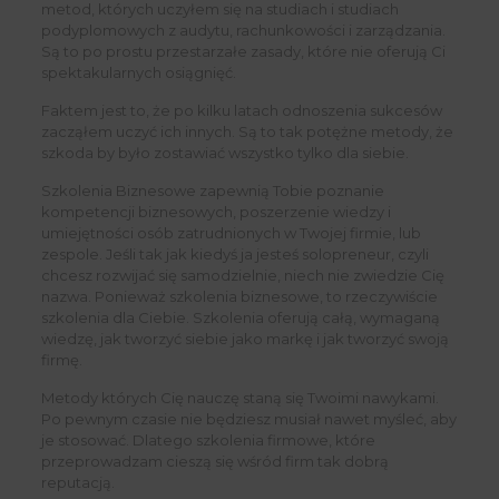
metod, których uczyłem się na studiach i studiach
podyplomowych z audytu, rachunkowości i zarządzania.
Są to po prostu przestarzałe zasady, które nie oferują Ci
spektakularnych osiągnięć.
Faktem jest to, że po kilku latach odnoszenia sukcesów
zacząłem uczyć ich innych. Są to tak potężne metody, że
szkoda by było zostawiać wszystko tylko dla siebie.
Szkolenia Biznesowe zapewnią Tobie poznanie
kompetencji biznesowych, poszerzenie wiedzy i
umiejętności osób zatrudnionych w Twojej firmie, lub
zespole. Jeśli tak jak kiedyś ja jesteś solopreneur, czyli
chcesz rozwijać się samodzielnie, niech nie zwiedzie Cię
nazwa. Ponieważ szkolenia biznesowe, to rzeczywiście
szkolenia dla Ciebie. Szkolenia oferują całą, wymaganą
wiedzę, jak tworzyć siebie jako markę i jak tworzyć swoją
firmę.
Metody których Cię nauczę staną się Twoimi nawykami.
Po pewnym czasie nie będziesz musiał nawet myśleć, aby
je stosować. Dlatego szkolenia firmowe, które
przeprowadzam cieszą się wśród firm tak dobrą
reputacją.