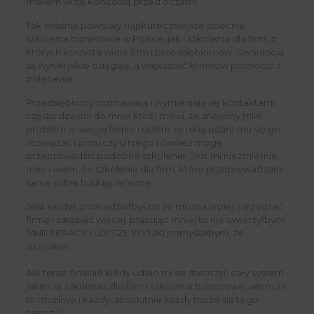
miałem wizję końcową przed oczami.
Tak właśnie powstały najskuteczniejsze obecnie
szkolenia biznesowe w Polsce, jak i szkolenia dla firm, z
których korzysta wiele firm i przedsiębiorców. Gwarancją
są wyniki jakie osiągają, a większość klientów pochodzi z
polecenia.
Przedsiębiorcy rozmawiają i wymieniają się kontaktami,
często dzwoni do mnie ktoś i mówi, że znajomy miał
problem w swojej firmie i razem ze mną udało mu się go
rozwiązać i prosi czy u niego również mogę
przeprowadzić podobne szkolenie. Jest mi niezmiernie
miło i wiem, że szkolenia dla firm, które przeprowadzam
same sobie budują renomę.
Jeśli kiedyś, powiedziałbyś mi że można lepiej zarządzać
firmą i zarabiać więcej, pracując mniej to nie uwierzyłbym.
MNIEJ PRACY I LEPSZE WYNIKI pomyślałbym, że
oszalałeś.
Ale teraz, finalnie kiedy udało mi się stworzyć cały system
jakim są szkolenia dla firm i szkolenia biznesowe, wiem że
to możliwe i każdy, absolutnie każdy może się tego
nauczyć.