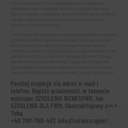
motywacyjnych, które nagradzają pracowników za
efektywne wykorzystanie nowych narzędzi i metod w
pracy. Ponadto, ważne jest stałe monitorowanie efektów
szkoleń i dostosowywanie strategii biznesowych w
oparciu o zdobytą wiedzę.
Trener praktyk, menedżer prowadzący szkolenia otwarte
i szkolenia online, wpływa na sposób realizacji szkoleń.
Kursy biznesowe, na temat jak organizować rozwój
osobisty u sienie w organizacji musi przeprowadzać firma
szkoleniowa z odpowiednim doświadczeniem. Dlatego
wprost polecamy swoje usługi! Cieszy nas pozytywna
opinia setek uczestników szkoleń z zakresu firmowych
zadań jakie nasza akademia ma dla Ciebie! Zaczynamy?
Poniżej znajduje się adres e-mail i
telefon. Napisz wiadomość, w temacie
wpisując SZKOLENIA BIZNESOWE, lub
SZKOLENIA DLA FIRM. Skontaktujemy się z
Tobą
+48 790-768-482
info@rafalszrajnert.pl