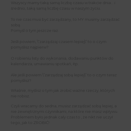
Wszyscy mamy taką samą liczbę czasu w trakcie dnia… i
średnio, taką samą liczbę czasu w naszym życiu.
To nie czas musi być zarządzany, to MY musimy zarządzać
sobą.
Pomyśl o tym jeszcze raz.
Jeśli powiem, \”zarządzaj czasem lepiej\” to o czym
pomyślisz najpierw?
O robieniu listy do wykonania, dodawaniu punktów do
kalendarza, umawianiu spotkań, itp.
Ale jeśli powiem \”zarządzaj sobą lepiej\” to o czym teraz
pomyślisz?
Właśnie, myślisz o tym jak zrobić ważne rzeczy, których
nie robisz.
Czyli wracamy do sedna, musisz zarządzać sobą lepiej, a
nie zewnętrznymi czynnikami, na które nie masz wpływu.
Problemem było jednak caly czas to , że nikt nie uczył
tego, jak to ZROBIĆ!