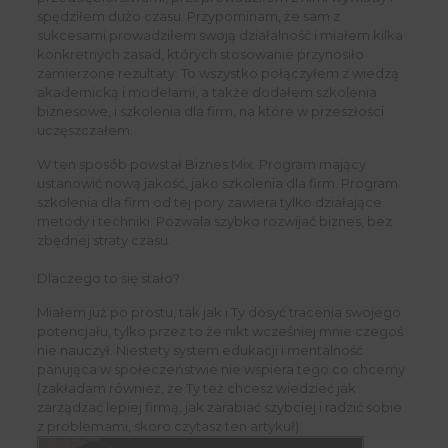
spędziłem dużo czasu. Przypominam, że sam z
sukcesami prowadziłem swoją działalność i miałem kilka
konkretnych zasad, których stosowanie przynosiło
zamierzone rezultaty. To wszystko połączyłem z wiedzą
akademicką i modelami, a także dodałem szkolenia
biznesowe, i szkolenia dla firm, na które w przeszłości
uczęszczałem.
W ten sposób powstał Biznes Mix. Program mający
ustanowić nową jakość, jako szkolenia dla firm. Program
szkolenia dla firm od tej pory zawiera tylko działające
metody i techniki. Pozwala szybko rozwijać biznes, bez
zbędnej straty czasu.
Dlaczego to się stało?
Miałem już po prostu, tak jak i Ty dosyć tracenia swojego
potencjału, tylko przez to że nikt wcześniej mnie czegoś
nie nauczył. Niestety system edukacji i mentalność
panująca w społeczeństwie nie wspiera tego co chcemy
(zakładam również, że Ty też chcesz wiedzieć jak
zarządzać lepiej firmą, jak zarabiać szybciej i radzić sobie
z problemami, skoro czytasz ten artykuł).