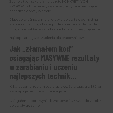
Żadne z tych szkoleń nie uczyło KONKRETNYCH
KROKÓW, które należy wykonać, żeby zarabiać więcej i
napędzać obroty w firmie.
Dlatego właśnie, w mojej głowie pojawił się pomysł na
szkolenia dla firm, a także profesjonalne szkolenia dla
firm, które zakładały konkretne kroki do osiągnięcia celu.
Najpopularniejsze szkolenia dla pracowników:
Jak „złamałem kod”
osiągając MASYWNE rezultaty
w zarabianiu i uczeniu
najlepszych technik…
Kilka lat temu zdałem sobie sprawę, że sytuacja w której
się znajduję jest dosyć interesująca…
Osiągałem dobre wyniki biznesowe i OKAZJE do zarobku
pojawiały się same.