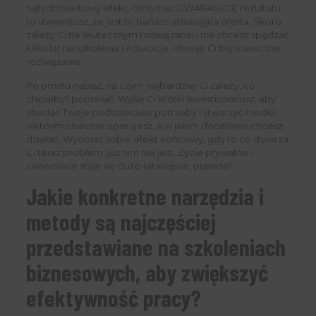
natychmiastowy efekt, otrzymać GWARANCJĘ rezultatu
to stwierdzisz, że jest to bardzo atrakcyjna oferta. Skoro
zależy Ci na skutecznym rozwiązaniu i nie chcesz spędzać
kilku lat na szkolenia i edukację, oferuję Ci błyskawiczne
rozwiązanie.
Po prostu napisz, na czym najbardziej Ci zależy, co
chciałbyś poprawić. Wyślę Ci krótki kwestionariusz, aby
zbadać Twoje podstawowe potrzeby i stworzyć model
wktóym obecnie operujesz, a w jakim docelowo chcesz
działać. Wyobraź sobie efekt końcowy, gdy to co stwarza
Ci teraz problem, już nim nie jest. Zycie prywatne i
zawodowe staje się dużo łatwiejsze, prawda?
Jakie konkretne narzędzia i
metody są najczęściej
przedstawiane na szkoleniach
biznesowych, aby zwiększyć
efektywność pracy?