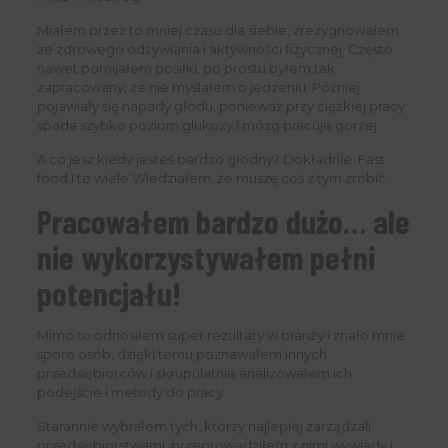
Miałem przez to mniej czasu dla siebie, zrezygnowałem
ze zdrowego odżywiania i aktywności fizycznej. Często
nawet pomijałem posiłki, po prostu byłem tak
zapracowany, że nie myślałem o jedzeniu. Później
pojawiały się napady głodu, ponieważ przy ciężkiej pracy
spada szybko poziom glukozy i mózg pracuje gorzej.
A co jesz kiedy jesteś bardzo głodny? Dokładnie. Fast
food.I to wiele.Wiedziałem, że muszę coś z tym zrobić.
Pracowałem bardzo dużo… ale
nie wykorzystywałem pełni
potencjału!
Mimo to odnosiłem super rezultaty w branży i znało mnie
sporo osób, dzięki temu poznawałem innych
przedsiębiorców i skrupulatnie analizowałem ich
podejście i metody do pracy.
Starannie wybrałem tych, którzy najlepiej zarządzali
przedsiębiorstwami, przeprowadziłem z nimi wywiady i