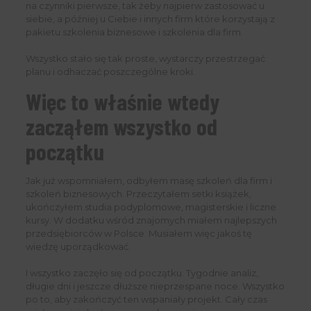
na czynniki pierwsze, tak żeby najpierw zastosować u
siebie, a później u Ciebie i innych firm które korzystają z
pakietu szkolenia biznesowe i szkolenia dla firm.
Wszystko stało się tak proste, wystarczy przestrzegać
planu i odhaczać poszczególne kroki.
Więc to właśnie wtedy
zacząłem wszystko od
początku
Jak już wspomniałem, odbyłem masę szkoleń dla firm i
szkoleń biznesowych. Przeczytałem setki książek,
ukończyłem studia podyplomowe, magisterskie i liczne
kursy. W dodatku wśród znajomych miałem najlepszych
przedsiębiorców w Polsce. Musiałem więc jakoś tę
wiedzę uporządkować.
I wszystko zaczęło się od początku. Tygodnie analiz,
długie dni i jeszcze dłuższe nieprzespane noce. Wszystko
po to, aby zakończyć ten wspaniały projekt. Cały czas