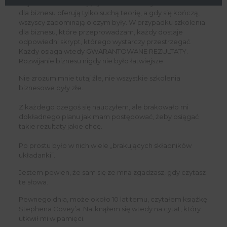
To jest właśnie działający model. Niestety inne szkolenia
dla biznesu oferują tylko suchą teorię, a gdy się kończą,
wszyscy zapominają o czym były. W przypadku szkolenia
dla biznesu, które przeprowadzam, każdy dostaje
odpowiedni skrypt, którego wystarczy przestrzegać.
Każdy osiąga wtedy GWARANTOWANE REZULTATY.
Rozwijanie biznesu nigdy nie było łatwiejsze.
Nie zrozum mnie tutaj źle, nie wszystkie szkolenia
biznesowe były złe.
Z każdego czegoś się nauczyłem, ale brakowało mi
dokładnego planu jak mam postępować, żeby osiągać
takie rezultaty jakie chcę.
Po prostu było w nich wiele „brakujących składników
układanki”.
Jestem pewien, że sam się ze mną zgadzasz, gdy czytasz
te słowa.
Pewnego dnia, może około 10 lat temu, czytałem książkę
Stephena Covey’a. Natknąłem się wtedy na cytat, który
utkwił mi w pamięci.