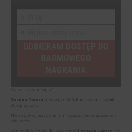
Imię
First
Name
Wpisz swój email
Your
email
ODBIERAM DOSTĘP DO
DARMOWEGO
NAGRANIA
Co musisz zapamiętać:
Zasada Pareto
stanowi, że 80% konsekwencji wynika z
20% przyczyn.
​​Nie wszystko jest równe, a mniejszość jest właścicielem
większości.
W przeciwieństwie do innych zasad,
zasada Pareto
jest