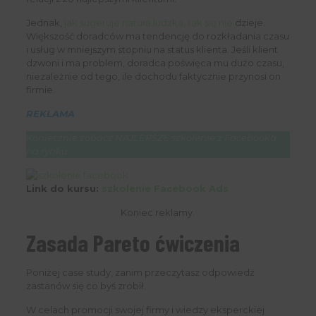
Jednak,
jak sugeruje natura ludzka, tak się nie
dzieje.
Większość doradców ma tendencję do rozkładania czasu
i usług w mniejszym stopniu na status klienta. Jeśli klient
dzwoni i ma problem, doradca poświęca mu dużo czasu,
niezależnie od tego, ile dochodu faktycznie przynosi on
firmie.
REKLAMA
Koniecznie zobacz NAJLEPSZE szkolenie z Facebooka
na rynku
Link do kursu:
szkolenie Facebook Ads
Koniec reklamy.
Zasada Pareto ćwiczenia
Poniżej case study, zanim przeczytasz odpowiedź
zastanów się co byś zrobił.
W celach promocji swojej firmy i wiedzy eksperckiej