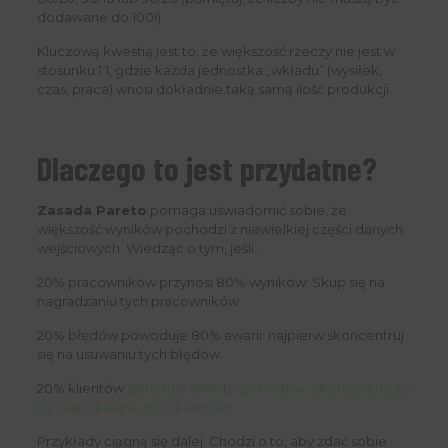
dodawane do 100!).
Kluczową kwestią jest to, że większość rzeczy nie jest w
stosunku 1:1, gdzie każda jednostka „wkładu” (wysiłek,
czas, praca) wnosi dokładnie taką samą ilość produkcji.
Dlaczego to jest przydatne?
Zasada Pareto
pomaga uświadomić sobie, że
większość wyników pochodzi z niewielkiej części danych
wejściowych. Wiedząc o tym, jeśli …
20% pracowników przynosi 80% wyników: Skup się na
nagradzaniu tych pracowników.
20% błędów powoduje 80% awarii: najpierw skoncentruj
się na usuwaniu tych błędów.
20% klientów
generuje 80% przychodów: Skoncentruj się
na zaspokajaniu tych klientów
.
Przykłady ciągną się dalej. Chodzi o to, aby zdać sobie