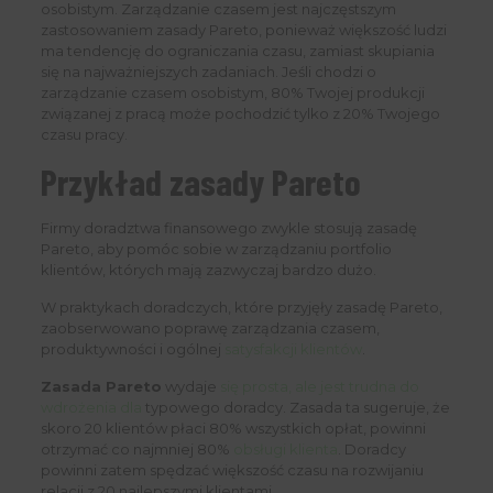
osobistym. Zarządzanie czasem jest najczęstszym
zastosowaniem zasady Pareto, ponieważ większość ludzi
ma tendencję do ograniczania czasu, zamiast skupiania
się na najważniejszych zadaniach. Jeśli chodzi o
zarządzanie czasem osobistym, 80% Twojej produkcji
związanej z pracą może pochodzić tylko z 20% Twojego
czasu pracy.
Przykład zasady Pareto
Firmy doradztwa finansowego zwykle stosują zasadę
Pareto, aby pomóc sobie w zarządzaniu portfolio
klientów, których mają zazwyczaj bardzo dużo.
W praktykach doradczych, które przyjęły zasadę Pareto,
zaobserwowano poprawę zarządzania czasem,
produktywności i ogólnej
satysfakcji klientów
.
Zasada Pareto
wydaje
się prosta, ale jest trudna do
wdrożenia dla
typowego doradcy. Zasada ta sugeruje, że
skoro 20 klientów płaci 80% wszystkich opłat, powinni
otrzymać co najmniej 80%
obsługi klienta
. Doradcy
powinni zatem spędzać większość czasu na rozwijaniu
relacji z 20 najlepszymi klientami.