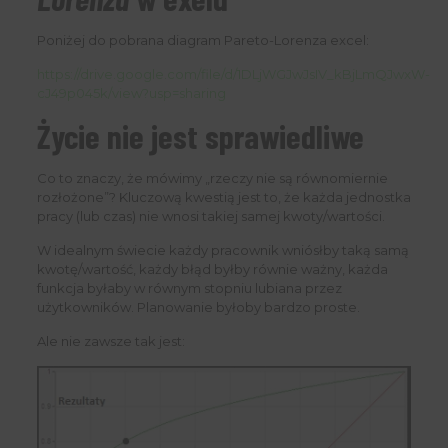
Poniżej do pobrana diagram Pareto-Lorenza
excel:
https://drive.google.com/file/d/1DLjWGJwJsIV_kBjLmQJwxW-
cJ49p045k/view?usp=sharing
Życie nie jest sprawiedliwe
Co to znaczy, że mówimy „rzeczy nie są równomiernie
rozłożone”? Kluczową kwestią jest to, że każda jednostka
pracy (lub czas) nie wnosi takiej samej kwoty/wartości.
W idealnym świecie każdy pracownik wniósłby taką samą
kwotę/wartość, każdy błąd byłby równie ważny, każda
funkcja byłaby w równym stopniu lubiana przez
użytkowników. Planowanie byłoby bardzo proste.
Ale nie zawsze tak jest: