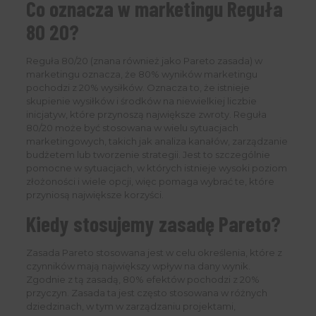
Co oznacza w marketingu Reguła
80 20?
Reguła 80/20 (znana również jako Pareto zasada) w
marketingu oznacza, że ​​80% wyników marketingu
pochodzi z 20% wysiłków. Oznacza to, że istnieje
skupienie wysiłków i środków na niewielkiej liczbie
inicjatyw, które przynoszą największe zwroty. Reguła
80/20 może być stosowana w wielu sytuacjach
marketingowych, takich jak analiza kanałów, zarządzanie
budżetem lub tworzenie strategii. Jest to szczególnie
pomocne w sytuacjach, w których istnieje wysoki poziom
złożoności i wiele opcji, więc pomaga wybrać te, które
przyniosą największe korzyści.
Kiedy stosujemy zasadę Pareto?
Zasada Pareto stosowana jest w celu określenia, które z
czynników mają największy wpływ na dany wynik.
Zgodnie z tą zasadą, 80% efektów pochodzi z 20%
przyczyn. Zasada ta jest często stosowana w różnych
dziedzinach, w tym w zarządzaniu projektami,