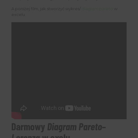
A poniżej film, jak stworzyć wykres/
diagram pareto
w
excelu:
Darmowy
Diagram Pareto
–
Lorenza
w exelu