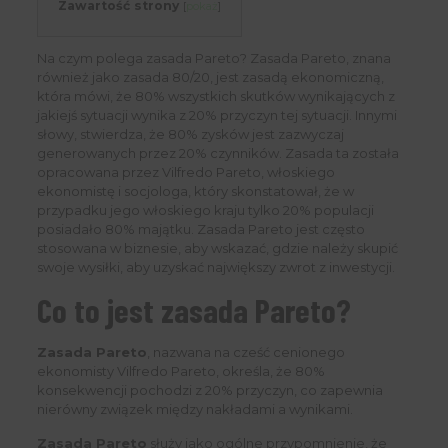
Zawartość strony
[
pokaż
]
Na czym polega zasada Pareto? Zasada Pareto, znana
również jako zasada 80/20, jest zasadą ekonomiczną,
która mówi, że 80% wszystkich skutków wynikających z
jakiejś sytuacji wynika z 20% przyczyn tej sytuacji. Innymi
słowy, stwierdza, że 80% zysków jest zazwyczaj
generowanych przez 20% czynników. Zasada ta została
opracowana przez Vilfredo Pareto, włoskiego
ekonomistę i socjologa, który skonstatował, że w
przypadku jego włoskiego kraju tylko 20% populacji
posiadało 80% majątku. Zasada Pareto jest często
stosowana w biznesie, aby wskazać, gdzie należy skupić
swoje wysiłki, aby uzyskać największy zwrot z inwestycji.
Co to jest zasada Pareto?
Zasada Pareto
, nazwana na cześć cenionego
ekonomisty Vilfredo Pareto, określa, że ​​80%
konsekwencji pochodzi z 20% przyczyn, co zapewnia
nierówny związek między nakładami a wynikami.
Zasada Pareto
służy jako ogólne przypomnienie, że