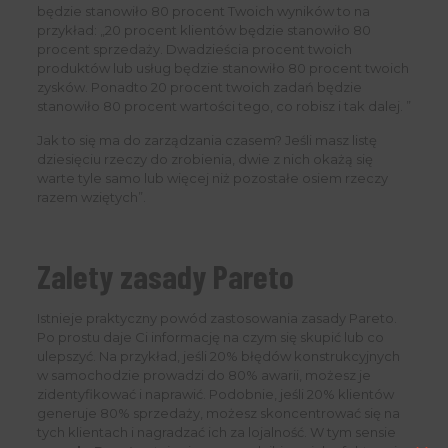
będzie stanowiło 80 procent Twoich wyników to na
przykład: „20 procent klientów będzie stanowiło 80
procent sprzedaży. Dwadzieścia procent twoich
produktów lub usług będzie stanowiło 80 procent twoich
zysków. Ponadto 20 procent twoich zadań będzie
stanowiło 80 procent wartości tego, co robisz i tak dalej. ”
Jak to się ma do zarządzania czasem? Jeśli masz listę
dziesięciu rzeczy do zrobienia, dwie z nich okażą się
warte tyle samo lub więcej niż pozostałe osiem rzeczy
razem wziętych”.
Zalety zasady Pareto
Istnieje praktyczny powód zastosowania zasady Pareto.
Po prostu daje Ci informację na czym się skupić lub co
ulepszyć. Na przykład, jeśli 20% błędów konstrukcyjnych
w samochodzie prowadzi do 80% awarii, możesz je
zidentyfikować i naprawić. Podobnie, jeśli 20% klientów
generuje 80% sprzedaży, możesz skoncentrować się na
tych klientach i nagradzać ich za lojalność. W tym sensie