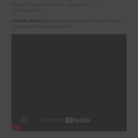
związek między wejściami i wyjściami
nie jest
zrównoważony.
Zasada Pareto
jest również znana jako reguła Pareto,
zasada 80/20 lub reguła 80/20.