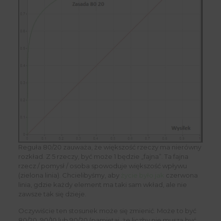
Reguła 80/20 zauważa, że ​​większość rzeczy ma nierówny
rozkład. Z 5 rzeczy, być może 1 będzie „fajna”. Ta fajna
rzecz / pomysł / osoba spowoduje większość wpływu
(zielona linia). Chcielibyśmy, aby
życie było jak
czerwona
linia, gdzie każdy element ma taki sam wkład, ale nie
zawsze tak się dzieje.
Oczywiście ten stosunek może się zmienić. Może to być
80/20, 90/10 lub 90/20 (pamiętaj, że liczby nie muszą być