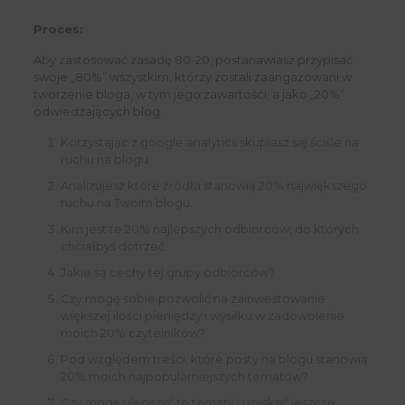
Proces:
Aby zastosować zasadę 80-20, postanawiasz przypisać
swoje „80%” wszystkim, którzy zostali zaangażowani w
tworzenie bloga, w tym jego zawartości; a jako „20%”
odwiedzających blog.
Korzystając z google analytics skupiasz się ściśle na
ruchu na blogu.
Analizujesz które źródła stanowią 20% największego
ruchu na Twoim blogu.
Kim jest te 20% najlepszych odbiorców, do których
chciałbyś dotrzeć.
Jakie są cechy tej grupy odbiorców?
Czy mogę sobie pozwolić na zainwestowanie
większej ilości pieniędzy i wysiłku w zadowolenie
moich 20% czytelników?
Pod względem treści, które posty na blogu stanowią
20% moich najpopularniejszych tematów?
Czy mogę ulepszyć te tematy i uzyskać jeszcze