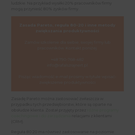
ludzkie. Na przykład wysiłki 20% pracowników firmy
mogą przynieść 80% zysków firmy.
Zasada Pareto, reguła 80-20 i inne metody
zwiększania produktywności
Zamów szkolenie dla siebie, swojej firmy lub
pracowników. Kontakt poniżej.
+48 790-768-482
info@rafalszrajnert.pl
Pisząc wiadomość e-mail prosimy w tytule wpisać-
zwiększenie produktywności
Zasadę Pareto można zastosować zwłaszcza w
przypadku tych przedsiębiorstw, które są oparte na
obsłudze klienta. Został przyjęty przez
różne programy
coachingowe i do zarządzania
relacjami z klientami
(CRM).
Reguła 80 20 ma również zastosowanie na poziomie