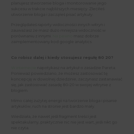
planujesz stworzenie bloga i monitorowanie jego
sukcesu w trakcie najbliższych miesięcy. Zleciłeś
utworzenie bloga i zacząłeś pisać artykuły.
Przeglądałeś raporty widoczności innych witryn i
zauważasz że masz dużo mniejsza widoczność w
porównaniu z innymi.
Na pewno
masz dobrze
zaimplementowany kod google analytics.
Co robisz dalej i kiedy stosujesz regułę 80 20?
W internecie
napotykasz na artykuł o zasadzie Pareta.
Ponieważ powiedziano, że możesz zastosować tę
koncepcję w dowolnej dziedzinie, zaczynasz zastanawiać
się, jak zastosować zasadę 80-20 w swojej witrynie z
blogiem.
Mimo całej zużytej energii na tworzenie bloga i pisanie
artykułów, ruch na stronie jest bardzo mały.
Wiedziała, że ​​nawet jeśli fragment treści jest
spektakularny, praktycznie nic nie jest wart, jeśli nikt go
nie czyta.