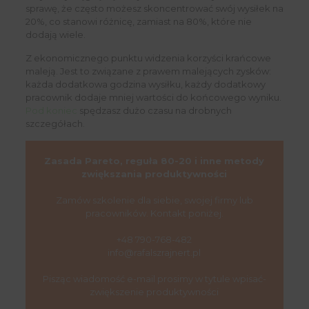
sprawę, że często możesz skoncentrować swój wysiłek na
20%, co stanowi różnicę, zamiast na 80%, które nie
dodają wiele.
Z ekonomicznego punktu widzenia korzyści krańcowe
maleją. Jest to związane z prawem malejących zysków:
każda dodatkowa godzina wysiłku, każdy dodatkowy
pracownik dodaje mniej wartości do końcowego wyniku.
Pod koniec
spędzasz dużo czasu na drobnych
szczegółach.
Zasada Pareto, reguła 80-20 i inne metody
zwiększania produktywności
Zamów szkolenie dla siebie, swojej firmy lub
pracowników. Kontakt poniżej.
+48 790-768-482
info@rafalszrajnert.pl
Pisząc wiadomość e-mail prosimy w tytule wpisać-
zwiększenie produktywności