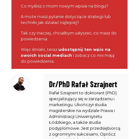
First
Co myślisz o moim nowym wpisie na blogu?
Name
Wpisz swój email
Email
A może masz pytanie dotyczące strategii lub
techniki jak działać najlepiej?
WYŚLIJ
Tak czy inaczej, chciałbym usłyszeć, co masz do
powiedzenia.
Więc śmiało, teraz
udostępnij ten wpis na
swoich social mediach
i zobacz co inni mają
do powiedzenia.
Dr/PhD Rafał Szrajnert
Rafał Szrajnert to doktorant (PhD)
specjalizujący się w zarządzaniu i
marketingu. Ukończył studia
magisterskie na wydziale Prawa i
Administracji Uniwersytetu
Łódzkiego, a także studia
podyplomowe. Jest przedsiębiorcą
z ogromnymi sukcesami, Oprócz