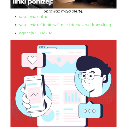
Sprawdź moją ofertę:
szkolenia online
szkolenia u Ciebie w firmie i doradztwo-konsulting
Dołącz do nas
NA ŻYWO
agencja SEO/SEM
Nie przegap wydarzeń live, podczas których omawiamy
różne tematy i odpowiadamy na pytania, które pomogą Ci
wyprzedzić konkurencję. Zarejestruj się na spotkania,
których gospodarzem jest CEO UniqueSEO - Rafał
Szrajnert.
Live odbywa się 1 w miesiącu i
o terminie powiadamiamy
tylko subskrybentów email.
Imię