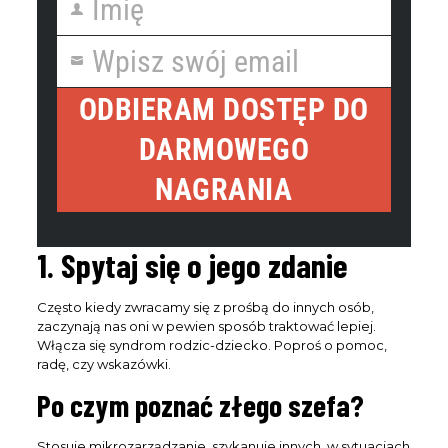
Imię
First
Name
Wpisz swój email
Your
email
ODBIERAM DOSTĘP DO
DARMOWEGO
NAGRANIA
1. Spytaj się o jego zdanie
Często kiedy zwracamy się z prośbą do innych osób,
zaczynają nas oni w pewien sposób traktować lepiej.
Włącza się syndrom rodzic-dziecko. Poproś o pomoc,
radę, czy wskazówki.
Po czym poznać złego szefa?
Stosuje mikrozarządzanie, szykanuje innych, w sytuacjach