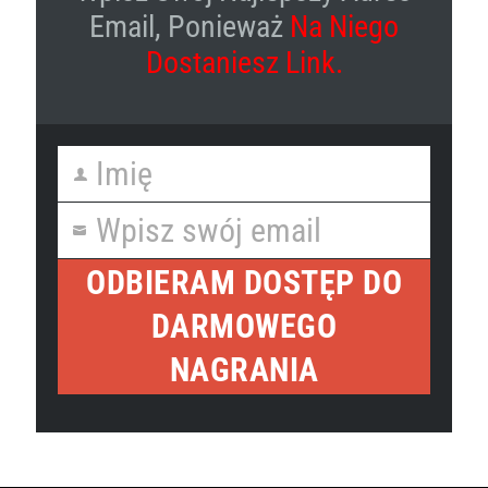
Email, Ponieważ
Na Niego
Dostaniesz Link.
Imię
First
Name
Wpisz swój email
Your
email
ODBIERAM DOSTĘP DO
DARMOWEGO
NAGRANIA