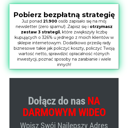
Pobierz bezpłatną strategię
Już ponad
21.900
osób zapisało się na mój
newsletter (zero spamu!) .Zapisz się i
otrzymasz
zestaw 3 strategii
, które zwiększyły liczbę
kupujących o 326% u jednego z moich klientów w
sklepie internetowym. Dodatkowo prześlę rady
biznesowe takie jak policzyć koszty, policzyć Twoją
wartość netto, sprawdzić opłacalność różnych
inwestycji, poznać sposoby na zarabianie i wiele
innych!
Dołącz do nas
NA
DARMOWYM WIDEO
Wpisz Swój Najlepszy Adres