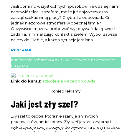
Jeśli pomimo wszystkich tych sposobów nie uda się nam
naprawić relacji z szefem , może już najwyższy czas
zacząć szukać innej pracy? Chyba, że odpowiada Ci
jednak niezdrowa atmosfera w obecnej firmie?
Oczywiście możesz próbować wykonywać dalej swoje
zadania, minimalizując kontakt z szefem. Wybór zawsze
należy do Ciebie, a każda sytuacja jest inna.
REKLAMA
Koniecznie zobacz NAJLEPSZE szkolenie z Facebooka
na rynku
Link do kursu:
szkolenie Facebook Ads
Koniec reklamy.
Jaki jest zły szef?
Zły szef to osoba, która nie szanuje ani swoich
pracowników, ani ich pracy. Zły szef jest autorytarny i
wykorzystuje swoją pozycję do wywierania presji i nacisku