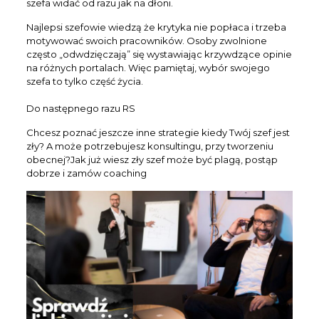
szefa widać od razu jak na dłoni.
Najlepsi szefowie wiedzą że krytyka nie popłaca i trzeba
motywować swoich pracowników. Osoby zwolnione
często „odwdzięczają” się wystawiając krzywdzące opinie
na różnych portalach. Więc pamiętaj, wybór swojego
szefa to tylko część życia.
Do następnego razu RS
Clo
Chcesz poznać jeszcze inne strategie kiedy Twój szef jest
this
mod
zły? A może potrzebujesz konsultingu, przy tworzeniu
obecnej?Jak już wiesz zły szef może być plagą, postąp
dobrze i zamów coaching