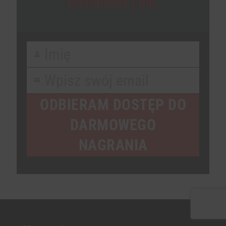
Dostaniesz Link.
Imię
First
Name
Wpisz swój email
Your
email
ODBIERAM DOSTĘP DO
DARMOWEGO
NAGRANIA