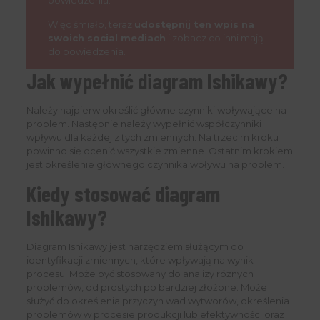
powiedzenia.
Więc śmiało, teraz
udostępnij ten wpis na
swoich social mediach
i zobacz co inni mają
do powiedzenia.
Jak wypełnić diagram Ishikawy?
Należy najpierw określić główne czynniki wpływające na
problem. Następnie należy wypełnić współczynniki
wpływu dla każdej z tych zmiennych. Na trzecim kroku
powinno się ocenić wszystkie zmienne. Ostatnim krokiem
jest określenie głównego czynnika wpływu na problem.
Kiedy stosować diagram
Ishikawy?
Diagram Ishikawy jest narzędziem służącym do
identyfikacji zmiennych, które wpływają na wynik
procesu. Może być stosowany do analizy różnych
problemów, od prostych po bardziej złożone. Może
służyć do określenia przyczyn wad wytworów, określenia
problemów w procesie produkcji lub efektywności oraz