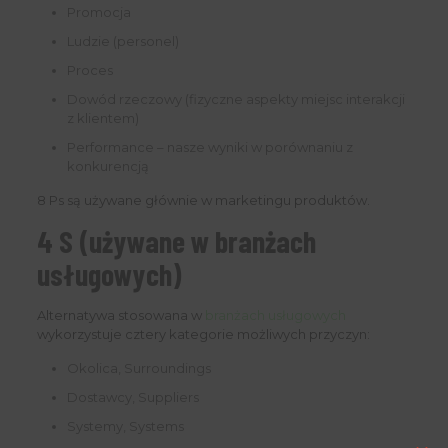
Promocja
Ludzie (personel)
Proces
Dowód rzeczowy (fizyczne aspekty miejsc interakcji
z klientem)
Performance – nasze wyniki w porównaniu z
konkurencją
8 Ps są używane głównie w marketingu produktów.
4 S (używane w branżach
usługowych)
Alternatywa stosowana w
branżach usługowych
wykorzystuje cztery kategorie możliwych przyczyn:
Okolica, Surroundings
Dostawcy, Suppliers
Systemy, Systems