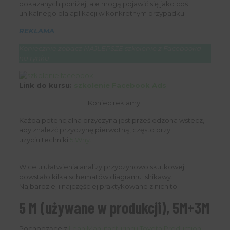
pokazanych poniżej, ale mogą pojawić się jako coś
unikalnego dla aplikacji w konkretnym przypadku.
REKLAMA
Koniecznie zobacz NAJLEPSZE szkolenie z Facebooka
na rynku
Link do kursu:
szkolenie Facebook Ads
Koniec reklamy.
Każda potencjalna przyczyna jest prześledzona wstecz,
aby znaleźć przyczynę pierwotną, często przy
użyciu techniki
5 Why
.
W celu ułatwienia analizy przyczynowo skutkowej
powstało kilka schematów diagramu Ishikawy.
Najbardziej i najczęściej praktykowane z nich to:
5 M (używane w produkcji), 5M+3M
Pochodzące z
Lean Manufacturing i Toyota Production