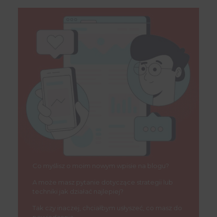
Co myślisz o moim nowym wpisie na blogu?
A może masz pytanie dotyczące strategii lub
techniki jak działać najlepiej?
Tak czy inaczej, chciałbym usłyszeć, co masz do