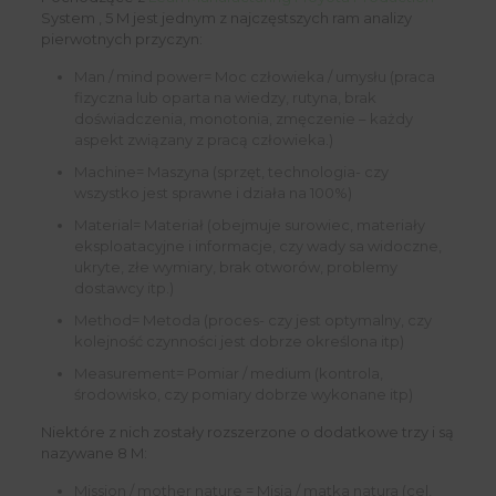
System , 5 M jest jednym z najczęstszych ram analizy
pierwotnych przyczyn:
Man / mind power= Moc człowieka / umysłu (praca
fizyczna lub oparta na wiedzy, rutyna, brak
doświadczenia, monotonia, zmęczenie – każdy
aspekt związany z pracą człowieka.)
Machine= Maszyna (sprzęt, technologia- czy
wszystko jest sprawne i działa na 100%)
Material= Materiał (obejmuje surowiec, materiały
eksploatacyjne i informacje, czy wady sa widoczne,
ukryte, złe wymiary, brak otworów, problemy
dostawcy itp.)
Method= Metoda (proces- czy jest optymalny, czy
kolejność czynności jest dobrze określona itp)
Measurement= Pomiar / medium (kontrola,
środowisko, czy pomiary dobrze wykonane itp)
Niektóre z nich zostały rozszerzone o dodatkowe trzy i są
nazywane 8 M:
Mission / mother nature = Misja / matka natura (cel,