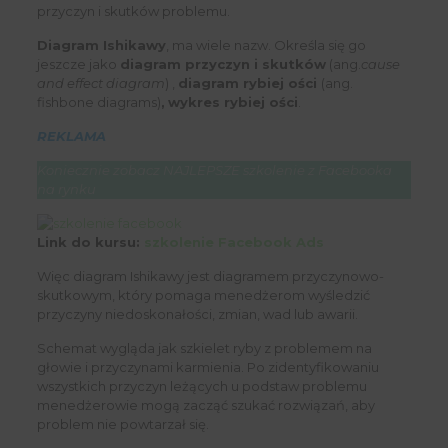
przyczyn i skutków problemu.
Diagram Ishikawy
, ma wiele nazw. Określa się go
jeszcze jako
diagram przyczyn i skutków
(ang.
cause
and effect diagram
) ,
diagram rybiej ości
(ang.
fishbone diagrams)
,
wykres rybiej ości
.
REKLAMA
Koniecznie zobacz NAJLEPSZE szkolenie z Facebooka
na rynku
Link do kursu:
szkolenie Facebook Ads
Więc diagram Ishikawy jest diagramem przyczynowo-
skutkowym, który pomaga menedżerom wyśledzić
przyczyny niedoskonałości, zmian, wad lub awarii.
Schemat wygląda jak szkielet ryby z problemem na
głowie i przyczynami karmienia. Po zidentyfikowaniu
wszystkich przyczyn leżących u podstaw problemu
menedżerowie mogą zacząć szukać rozwiązań, aby
problem nie powtarzał się.