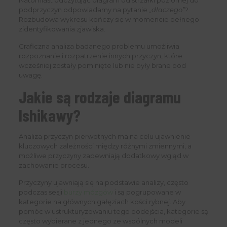
Natomiast odczytując diagram od strzałki poziomej do
podprzyczyn odpowiadamy na pytanie
„dlaczego”
?
Rozbudowa wykresu kończy się w momencie pełnego
zidentyfikowania zjawiska.
Graficzna analiza badanego problemu umożliwia
rozpoznanie i rozpatrzenie innych przyczyn, które
wcześniej zostały pominięte lub nie były brane pod
uwagę.
Jakie są rodzaje diagramu
Ishikawy?
Analiza przyczyn pierwotnych ma na celu ujawnienie
kluczowych zależności między różnymi zmiennymi, a
możliwe przyczyny zapewniają dodatkowy wgląd w
zachowanie procesu.
Przyczyny ujawniają się na podstawie analizy, często
podczas sesji
burzy mózgów
i są pogrupowane w
kategorie na głównych gałęziach kości rybnej. Aby
pomóc w ustrukturyzowaniu tego podejścia, kategorie są
często wybierane z jednego ze wspólnych modeli