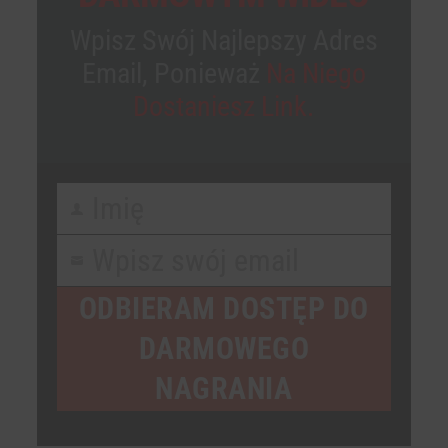
Wpisz Swój Najlepszy Adres
Email, Ponieważ
Na Niego
Dostaniesz Link.
Imię
First
Name
Wpisz swój email
Your
email
ODBIERAM DOSTĘP DO
DARMOWEGO
NAGRANIA