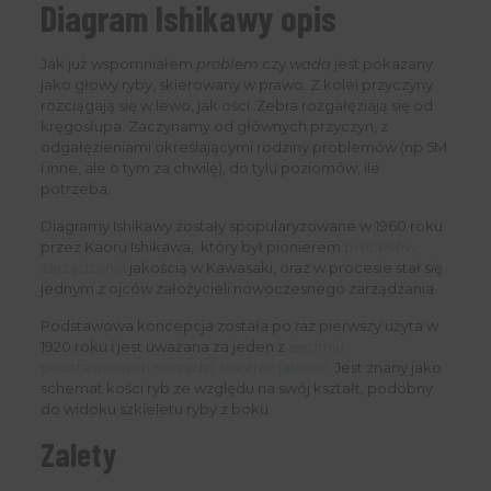
Diagram Ishikawy
opis
Jak już wspomniałem
problem
czy
wada
jest pokazany
jako głowy ryby, skierowany w prawo. Z kolei przyczyny
rozciągają się w lewo, jak ości. Żebra rozgałęziają się od
kręgosłupa. Zaczynamy od głównych przyczyn, z
odgałęzieniami określającymi rodziny problemów (np 5M
i inne, ale o tym za chwilę), do tylu poziomów, ile
potrzeba.
Diagramy Ishikawy zostały spopularyzowane w 1960 roku
przez Kaoru Ishikawa, który był pionierem
procesów
zarządzania
jakością w Kawasaki, oraz w procesie stał się
jednym z ojców założycieli nowoczesnego zarządzania.
Podstawowa koncepcja została po raz pierwszy użyta w
1920 roku i jest uważana za jeden z
siedmiu
podstawowych narzędzi kontroli jakości
. Jest znany jako
schemat kości ryb ze względu na swój kształt, podobny
do widoku szkieletu ryby z boku.
Zalety