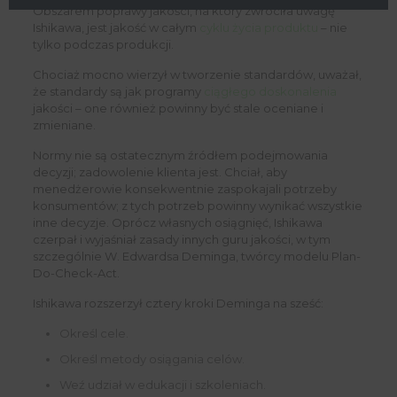
Obszarem poprawy jakości, na który zwróciła uwagę
Ishikawa, jest jakość w całym
cyklu życia produktu
– nie
tylko podczas produkcji.
Chociaż mocno wierzył w tworzenie standardów, uważał,
że standardy są jak programy
ciągłego doskonalenia
jakości – one również powinny być stale oceniane i
zmieniane.
Normy nie są ostatecznym źródłem podejmowania
decyzji; zadowolenie klienta jest. Chciał, aby
menedżerowie konsekwentnie zaspokajali potrzeby
konsumentów; z tych potrzeb powinny wynikać wszystkie
inne decyzje. Oprócz własnych osiągnięć, Ishikawa
czerpał i wyjaśniał zasady innych guru jakości, w tym
szczególnie W. Edwardsa Deminga, twórcy modelu Plan-
Do-Check-Act.
Ishikawa rozszerzył cztery kroki Deminga na sześć:
Określ cele.
Określ metody osiągania celów.
Weź udział w edukacji i szkoleniach.