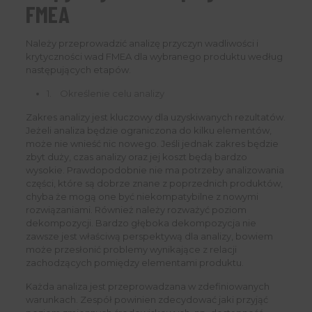
FMEA
Należy przeprowadzić analizę przyczyn wadliwości i
krytyczności wad FMEA dla wybranego produktu według
następujących etapów.
1. Określenie celu analizy
Zakres analizy jest kluczowy dla uzyskiwanych rezultatów.
Jeżeli analiza będzie ograniczona do kilku elementów,
może nie wnieść nic nowego. Jeśli jednak zakres będzie
zbyt duży, czas analizy oraz jej koszt będą bardzo
wysokie. Prawdopodobnie nie ma potrzeby analizowania
części, które są dobrze znane z poprzednich produktów,
chyba że mogą one być niekompatybilne z nowymi
rozwiązaniami. Również należy rozważyć poziom
dekompozycji. Bardzo głęboka dekompozycja nie
zawsze jest właściwą perspektywą dla analizy, bowiem
może przesłonić problemy wynikające z relacji
zachodzących pomiędzy elementami produktu.
Każda analiza jest przeprowadzana w zdefiniowanych
warunkach. Zespół powinien zdecydować jaki przyjąć