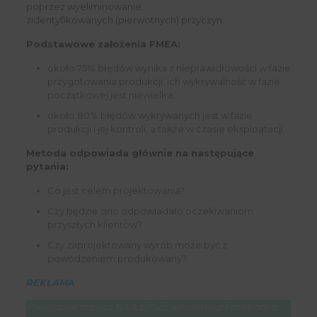
poprzez wyeliminowanie
zidentyfikowanych (pierwotnych) przyczyn.
Podstawowe założenia FMEA:
około 75% błędów wynika z nieprawidłowości w fazie
przygotowania produkcji; ich wykrywalność w fazie
początkowej jest niewielka,
około 80% błędów wykrywanych jest w fazie
produkcji i jej kontroli, a także w czasie eksploatacji.
Metoda odpowiada głównie na następujące
pytania:
Co jest celem projektowania?
Czy będzie ono odpowiadało oczekiwaniom
przyszłych klientów?
Czy zaprojektowany wyrób może być z
powodzeniem produkowany?
REKLAMA
Koniecznie zobacz NAJLEPSZE szkolenie z Facebooka