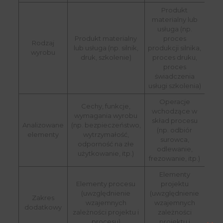
Produkt
materialny lub
usługa (np.
Produkt materialny
proces
Rodzaj
lub usługa (np. silnik,
produkcji silnika,
wyrobu
druk, szkolenie)
proces druku,
proces
świadczenia
usługi szkolenia)
Operacje
Cechy, funkcje,
wchodzące w
wymagania wyrobu
skład procesu
Analizowane
(np. bezpieczeństwo,
(np. odbiór
elementy
wytrzymałość,
surowca,
odporność na złe
odlewanie,
użytkowanie, itp.)
frezowanie, itp.)
Elementy
Elementy procesu
projektu
(uwzględnienie
(uwzględnienie
Zakres
wzajemnych
wzajemnych
dodatkowy
zależności projektu i
zależności
procesu)
projektu i