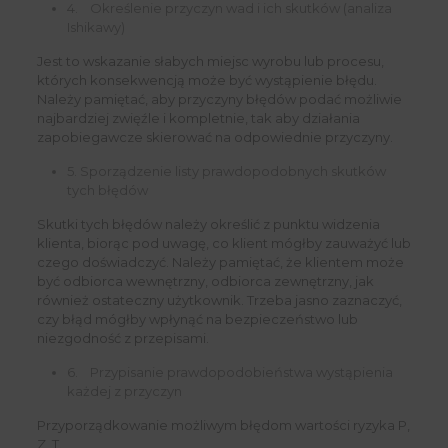
4. Określenie przyczyn wad i ich skutków (analiza
Ishikawy)
Jest to wskazanie słabych miejsc wyrobu lub procesu,
których konsekwencją może być wystąpienie błędu.
Należy pamiętać, aby przyczyny błędów podać możliwie
najbardziej zwięźle i kompletnie, tak aby działania
zapobiegawcze skierować na odpowiednie przyczyny.
5. Sporządzenie listy prawdopodobnych skutków
tych błędów
Skutki tych błędów należy określić z punktu widzenia
klienta, biorąc pod uwagę, co klient mógłby zauważyć lub
czego doświadczyć. Należy pamiętać, że klientem może
być odbiorca wewnętrzny, odbiorca zewnętrzny, jak
również ostateczny użytkownik. Trzeba jasno zaznaczyć,
czy błąd mógłby wpłynąć na bezpieczeństwo lub
niezgodność z przepisami.
6. Przypisanie prawdopodobieństwa wystąpienia
każdej z przyczyn
Przyporządkowanie możliwym błędom wartości ryzyka P,
Z, T.