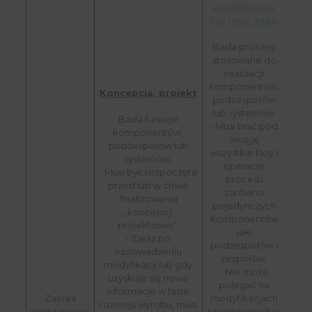
produkcyjny
lub jego etap
Bada procesy
stosowane do
realizacji
komponentów,
Koncepcja, projekt
podzespołów
lub systemów.
Bada funkcje
• Musi brać pod
komponentów,
uwagę
podzespołów lub
wszystkie fazy /
systemów,
operacje
• Musi być rozpoczęta
procesu
przed lub w chwili
zarówno
finalizowania
pojedynczych
„koncepcji
komponentów
projektowej”.
jaki
• Zaraz po
podzespołów i
wprowadzeniu
zespołów.
modyfikacji lub gdy
• Nie może
uzyskuje się nowe
polegać na
informacje w fazie
Zakres
modyfikacjach
rozwoju wyrobu, musi
podstawowy
projektowych w