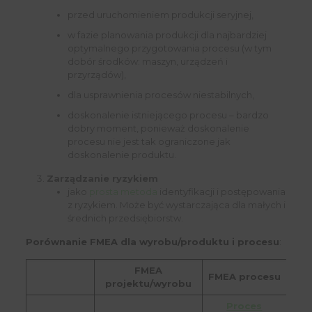
przed uruchomieniem produkcji seryjnej,
w fazie planowania produkcji dla najbardziej
optymalnego przygotowania procesu (w tym
dobór środków: maszyn, urządzeń i
przyrządów),
dla usprawnienia procesów niestabilnych,
doskonalenie istniejącego procesu – bardzo
dobry moment, ponieważ doskonalenie
procesu nie jest tak ograniczone jak
doskonalenie produktu.
Zarządzanie ryzykiem
jako
prosta metoda
identyfikacji i postępowania
z ryzykiem. Może być wystarczająca dla małych i
średnich przedsiębiorstw.
Porównanie FMEA dla wyrobu/produktu i procesu
:
FMEA
FMEA procesu
projektu/wyrobu
Proces