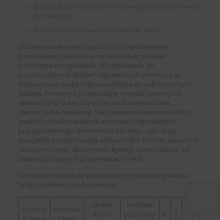
2) zredukowania znaczenia danego błędu dla klienta
do minimum,
3) podwyższenia wykrycia danego błędu.
Główny nacisk należy położyć na zapobieganie
powstawaniu błędów, a nie na ich wykrywanie i
późniejsze korygowanie. W odniesieniu do
poszczególnych działań naprawczych powinny być
wyznaczone osoby odpowiedzialne za wdrożenie tych
działań. Powinny być określone również terminy ich
realizacji (np. data rozpoczęcia i docelowa data
zakończenia działania). Tak opisane działania powinny
znaleźć odzwierciedlenie w postaci odpowiednio
przygotowanego dokumentu. Do tego celu służy
specjalnie przygotowany arkusz FMEA. Forma, zawartość
i złożoność tego dokumentu bywają różne i zależą od
założeń przyjętych przy realizacji FMEA.
Wcześniej w artykule pokazałem przykładowy arkusz,
tutaj inna forma (podstawowa):
Skutki,
Możliwe
Proces/
Możliwe
Dz
które
przyczyny
P
Z
T
C
/funkcja
błędy
nap