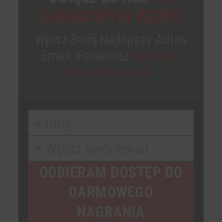
DARMOWYM WIDEO
Wpisz Swój Najlepszy Adres
Email, Ponieważ
Na Niego
Dostaniesz Link.
Imię
First
Name
Wpisz swój email
Your
email
ODBIERAM DOSTĘP DO
DARMOWEGO
NAGRANIA