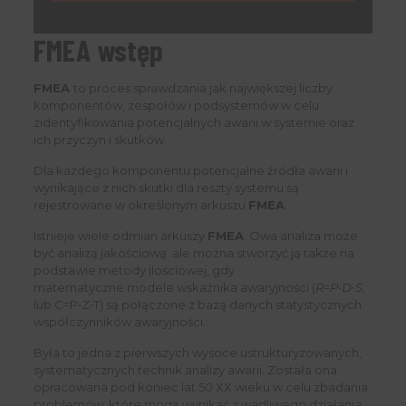
FMEA wstęp
FMEA
to proces sprawdzania jak największej liczby
komponentów, zespołów i podsystemów w celu
zidentyfikowania potencjalnych awarii w systemie oraz
ich przyczyn i skutków.
Dla każdego komponentu potencjalne źródła awarii i
wynikające z nich skutki dla reszty systemu są
rejestrowane w określonym arkuszu
FMEA
.
Istnieje wiele odmian arkuszy
FMEA
. Owa analiza może
być analizą jakościową ale można stworzyć ją także na
podstawie metody ilościowej, gdy
matematyczne modele wskaźnika awaryjności (
R
=
P
⋅
D
⋅
S
,
lub C=P⋅Z⋅T) są połączone z bazą danych statystycznych
współczynników awaryjności.
Była to jedna z pierwszych wysoce ustrukturyzowanych,
systematycznych technik analizy awarii. Została ona
opracowana pod koniec lat 50 XX wieku w celu zbadania
problemów, które mogą wynikać z wadliwego działania