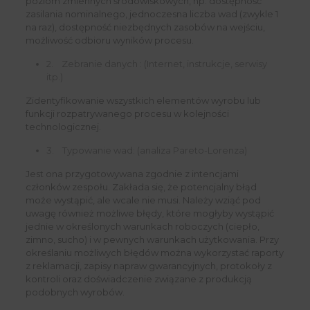
poziom zmiennych środowiskowych, np. dostępność
zasilania nominalnego, jednoczesna liczba wad (zwykle 1
na raz), dostępność niezbędnych zasobów na wejściu,
możliwość odbioru wyników procesu.
2. Zebranie danych : (Internet, instrukcje, serwisy
itp.)
Zidentyfikowanie wszystkich elementów wyrobu lub
funkcji rozpatrywanego procesu w kolejności
technologicznej.
3. Typowanie wad: (analiza Pareto-Lorenza)
Jest ona przygotowywana zgodnie z intencjami
członków zespołu. Zakłada się, że potencjalny błąd
może wystąpić, ale wcale nie musi. Należy wziąć pod
uwagę również możliwe błędy, które mogłyby wystąpić
jednie w określonych warunkach roboczych (ciepło,
zimno, sucho) i w pewnych warunkach użytkowania. Przy
określaniu możliwych błędów można wykorzystać raporty
z reklamacji, zapisy napraw gwarancyjnych, protokoły z
kontroli oraz doświadczenie związane z produkcją
podobnych wyrobów.