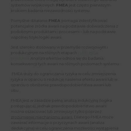
systemów wojskowych.
FMEA
jest często pierwszym
krokiem badania niezawodności systemu.
Pomyślne działanie
FMEA
pomaga zidentyfikować
potencjalne źródła awarii na podstawie doświadczenia z
podobnymi produktami i procesami – lub na podstawie
wspólnej fizyki logiki awarii.
Jest szeroko stosowany w przemyśle rozwojowym i
produkcyjnym na różnych etapach
cyklu życia
produktu
.
Analiza efektów
odnosi się do badania
konsekwencji tych awarii na różnych poziomach systemu.
FMEA służy do ograniczania ryzyka w celu zmniejszenia
ryzyka w oparciu o redukcję nasilenia efektu awarii lub w
oparciu o obniżenie prawdopodobieństwa awarii lub
obu.
FMEA jest w zasadzie pełną analizą indukcyjną (logika
postępująca), jednak prawdopodobieństwo awarii
można oszacować lub zmniejszyć tylko poprzez
zrozumienie mechanizmu awarii.
Dlatego FMEA może
zawierać informacje o przyczynach awarii (analiza
dedukcyjna) w celu ograniczenia możliwości wystąpienia