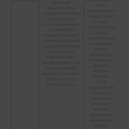
być ciągle
celu
aktualizowana
zamaskowania
• Musi być kompletna
słabych stron
jeszcze przed
procesu.
rozpowszechnieniem
• Musi brać pod
rysunków dla
uwagę
realizacji urządzeń.
charakterystyki
• Nie może zakładać
projektowe
zaufania do kontroli
wyrobu
procesu żeby
wynikające z
maskować słabe
zakładanego
punkty projektu, ale
procesu
musi uwzględniać
obróbki i
granice techniczne i
montażu.
fizyczne procesu
• Musi
produkcyjnego.
zapewniać aby
wyrób w
rozsądnych
granicach
spełniał
wymagania i
oczekiwania
Klienta.