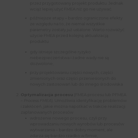
przez przygotowany projekt produktu. Jednak
wciąż lepiej użyć FMEA niż go nie używać.
późniejsze etapy – bardzo ograniczone efekty
ze względu na to, że niemal wszystkie
parametry zostały już ustalone. Warto rozważyć
użycie FMEA przed kolejną aktualizacją
produktu.
gdy istnieje szczególne ryzyko
niebezpieczeństwa i żadne wady nie są
dozwolone,
przy projektowaniu części nowych, części
zmienionych oraz części przeniesionych do
nowych zastosowań lub do innego środowiska
Optymalizacja procesu
(FMEA procesu lub PFMEA
–
Process FMEA
). Umożliwia identyfikację problemów
i zakłóceń, jakie można napotkać w trakcie realizacji
zaplanowanych procesów
wdrożenie nowego procesu, czyli przy
wprowadzaniu nowych wyrobów lub procesów
wytwarzania – bardzo dobry moment, ale
zdarza się bardzo rzadko w firmie,