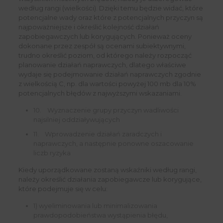
według rangi (wielkości). Dzięki temu będzie widać, które
potencjalne wady oraz które z potencjalnych przyczyn są
najpoważniejsze i określić kolejność działań
zapobiegawczych lub korygujących. Ponieważ oceny
dokonane przez zespół są ocenami subiektywnymi,
trudno określić poziom, od którego należy rozpocząć
planowanie działań naprawczych, dlatego właściwe
wydaje się podejmowanie działań naprawczych zgodnie
z wielkością C, np. dla wartości powyżej 100 mb dla 10%
potencjalnych błędów z najwyższymi wskazaniami.
10. Wyznaczenie grupy przyczyn wadliwości
najsilniej oddziaływujących
11. Wprowadzenie działań zaradczych i
naprawczych, a następnie ponowne oszacowanie
liczb ryzyka
Kiedy uporządkowane zostaną wskaźniki według rangi,
należy określić działania zapobiegawcze lub korygujące,
które podejmuje się w celu:
1) wyeliminowania lub minimalizowania
prawdopodobieństwa wystąpienia błędu,