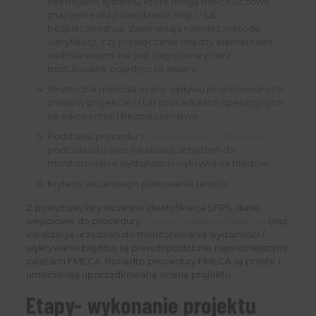
interfejsem systemu, które mogą mieć kluczowe
znaczenie dla powodzenia misji i / lub
bezpieczeństwa. Zapewniają również metodę
weryfikacji, czy przełączanie między elementami
nadmiarowymi nie jest zagrożone przez
postulowane pojedyncze awarie.
Skuteczna metoda oceny wpływu proponowanych
zmian w projekcie i / lub procedurach operacyjnych
na sukces misji i bezpieczeństwo.
Podstawa procedur
rozwiązywania problemów
podczas lotu oraz lokalizacji urządzeń do
monitorowania wydajności i wykrywania błędów.
Kryteria wczesnego planowania testów.
Z powyższej listy wczesna identyfikacja SFPS, dane
wejściowe do procedury
rozwiązywania problemów
oraz
lokalizacja urządzeń do monitorowania wydajności /
wykrywania błędów są prawdopodobnie najważniejszymi
zaletami FMECA. Ponadto procedury FMECA są proste i
umożliwiają uporządkowaną ocenę projektu.
Etapy- wykonanie projektu