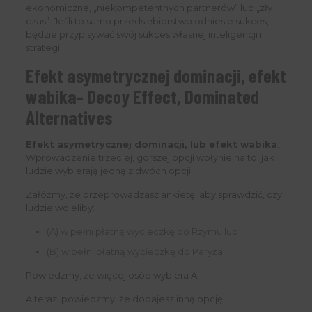
ekonomiczne, „niekompetentnych partnerów” lub „zły
czas”. Jeśli to samo przedsiębiorstwo odniesie sukces,
będzie przypisywać swój sukces własnej inteligencji i
strategii.
Efekt asymetrycznej dominacji, efekt
wabika- Decoy Effect, Dominated
Alternatives
Efekt asymetrycznej dominacji, lub efekt wabika
:
Wprowadzenie trzeciej, gorszej opcji wpłynie na to, jak
ludzie wybierają jedną z dwóch opcji.
Załóżmy, że przeprowadzasz ankietę, aby sprawdzić, czy
ludzie woleliby:
(A) w pełni płatną wycieczkę do Rzymu lub
(B) w pełni płatną wycieczkę do Paryża.
Powiedzmy, że więcej osób wybiera A.
A teraz, powiedzmy, że dodajesz inną opcję: