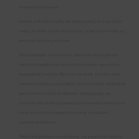
do modelu przetrwania.
Istotnie, jeśli ludzie byliby tak nieracjonalni jak to się często
uważa, to trudno byłoby wytłumaczyć, w jaki sposób udało się
przetrwać naszemu gatunkowi.
Trzeba pamiętać, że rzeczywiste środowisko decyzyjne jest
bardziej skomplikowane niż to, które definiuje ograniczona
racjonalność teoretyka. Może być zatem tak, że ludzie swoje
istnienie zawdzięczają przodkom, którzy rozwinęli zdolność do
przystosowania się do dynamicznie zmieniającego się
otoczenia, nie zaś do optymalnego przetwarzania informacji na
temat statycznych warunków równowagi i rozkładów
prawdopodobieństwa.
Warto tutaj podnieść ważną kwestię: czy
popełnianie błędów