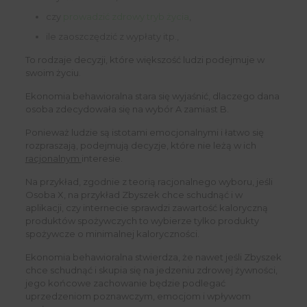
czy
prowadzić zdrowy tryb życia
,
ile zaoszczędzić z wypłaty itp.,
To rodzaje decyzji, które większość ludzi podejmuje w
swoim życiu.
Ekonomia behawioralna stara się wyjaśnić, dlaczego dana
osoba zdecydowała się na wybór A zamiast B.
Ponieważ ludzie są istotami emocjonalnymi i łatwo się
rozpraszają, podejmują decyzje, które nie leżą w ich
racjonalnym
interesie.
Na przykład, zgodnie z teorią racjonalnego wyboru, jeśli
Osoba X, na przykład Zbyszek chce schudnąć i w
aplikacji, czy internecie sprawdzi zawartość kaloryczną
produktów spożywczych to wybierze tylko produkty
spożywcze o minimalnej kaloryczności.
Ekonomia behawioralna stwierdza, że ​​nawet jeśli Zbyszek
chce schudnąć i skupia się na jedzeniu zdrowej żywności,
jego końcowe zachowanie będzie podlegać
uprzedzeniom poznawczym, emocjom i wpływom