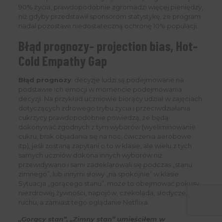
90% życia, prawdopodobnie zgromadzi więcej pieniędzy,
niż gdyby przedstawił sponsorom statystykę, że program
nadal pozostawi niedostateczną ochronę 10% populacji.
Błąd prognozy- projection bias, Hot-
Cold Empathy Gap
Błąd prognozy
: decyzje ludzi są podejmowane na
podstawie ich emocji w momencie podejmowania
decyzji. Na przykład uczniowie biorący udział w zajęciach
dotyczących zdrowego trybu życia i przeciwdziałania
cukrzycy prawdopodobnie powiedzą, że będą
dokonywać zgodnych z tym wyborów (wyeliminowanie
cukru, brak objadania się na noc, ćwiczenia aerobowe
itp), jeśli zostaną zapytani o to w klasie, ale wielu z tych
samych uczniów dokona innych wyborów niż
przewidywano i sami zadeklarowali się podczas „stanu
zimnego”, lub innymi słowy „na spokojnie” w klasie.
Sytuacja „gorącego stanu”, może to obejmować pokusy
niezdrowej żywności, napojów, czekolada, słodycze, brak
ruchu, a zamiast tego oglądanie Netflixa.
„Gorący stan”, „Zimny stan” umieściłem w