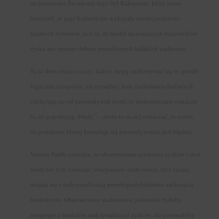
racjonalności.Świadomy tego był Kahneman, który jasno
twierdził, że jego badania nie wykazały nieracjonalności
ludzkich wyborów, lecz to, że model racjonalnych uczestników
rynku nie opisuje dobrze prawdziwych ludzkich zachowań.
Są to dwie różne rzeczy: ludzie mogą zachowywać się w sposób
logicznie niespójny, ale rozsądny. Jeśli zachowania badanych
odchylają się od przewidywań teorii, to niekoniecznie oznacza
to, że popełniają „błędy” – może to raczej oznaczać, że teoria,
na podstawie której formułuje się przewidywania, jest błędna.
Vernon Smith zauważa, że obserwowana asymetria zysków i strat
może nie tyle oznaczać irracjonalne zachowanie, lecz raczej
wiązać się z maksymalizacją prawdopodobieństwa uniknięcia
bankructwa. Obserwowane zachowanie jednostek byłoby
niespójne z modelem maksymalizacji zysków, ale pasowałoby