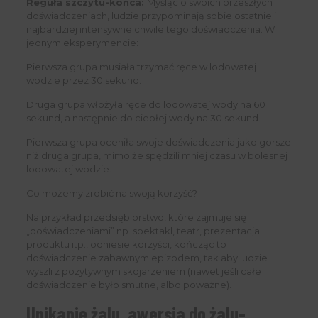
Reguła szczytu-końca:
Myśląc o swoich przeszłych
doświadczeniach, ludzie przypominają sobie ostatnie i
najbardziej intensywne chwile tego doświadczenia. W
jednym eksperymencie:
Pierwsza grupa musiała trzymać ręce w lodowatej
wodzie przez 30 sekund.
Druga grupa włożyła ręce do lodowatej wody na 60
sekund, a następnie do ciepłej wody na 30 sekund.
Pierwsza grupa oceniła swoje doświadczenia jako gorsze
niż druga grupa, mimo że spędzili mniej czasu w bolesnej
lodowatej wodzie.
Co możemy zrobić na swoją korzyść?
Na przykład przedsiębiorstwo, które zajmuje się
„doświadczeniami” np. spektakl, teatr, prezentacja
produktu itp., odniesie korzyści, kończąc to
doświadczenie zabawnym epizodem, tak aby ludzie
wyszli z pozytywnym skojarzeniem (nawet jeśli całe
doświadczenie było smutne, albo poważne).
Unikanie żalu, awersja do żalu-