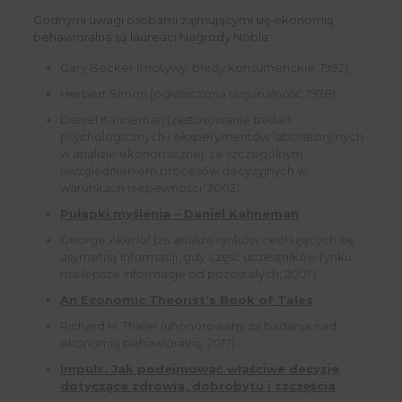
Godnymi uwagi osobami zajmującymi się ekonomią
behawioralną są laureaci Nagrody Nobla:
Gary Becker (motywy, błędy konsumenckie; 1992),
Herbert Simon (ograniczona racjonalność; 1978),
Daniel Kahneman (zastosowanie badań
psychologicznych i eksperymentów laboratoryjnych
w analizie ekonomicznej, ze szczególnym
uwzględnieniem procesów decyzyjnych w
warunkach niepewności; 2002),
Pułapki myślenia – Daniel Kahneman
George Akerlof (za analizę rynków cechujących się
asymetrią informacji, gdy część uczestników rynku
ma lepsze informacje od pozostałych; 2001 )
An Economic Theorist’s Book of Tales
Richard H. Thaler (uhonorowany za badania nad
ekonomią behawioralną; 2017).
Impuls. Jak podejmować właściwe decyzje
dotyczące zdrowia, dobrobytu i szczęścia