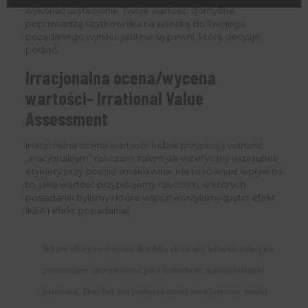
wykonać użytkownik. Twoje wartości domyślne
poprowadzą użytkownika na ścieżkę do Twojego
pożądanego wyniku, jeśli nie są pewni, którą decyzję
podjąć.
Irracjonalna ocena/wycena
wartości- Irrational Value
Assessment
Irracjonalna ocena wartości: ludzie przypisują wartość
„irracjonalnym” rzeczom, takim jak estetyczny wizerunek
etykiety przy ocenie smaku wina. Ma to również wpływ na
to, jaką wartość przypisujemy rzeczom, w których
posiadaniu byliśmy i które współtworzyliśmy (patrz efekt
IKEA i efekt posiadania).
Wbrew obiegowej opinii dorobku ekonomii behawioralnej nie
powinniśmy interpretować jako dowodu na nieracjonalność
jednostek. Dorobek ten podważa raczej neoklasyczny model