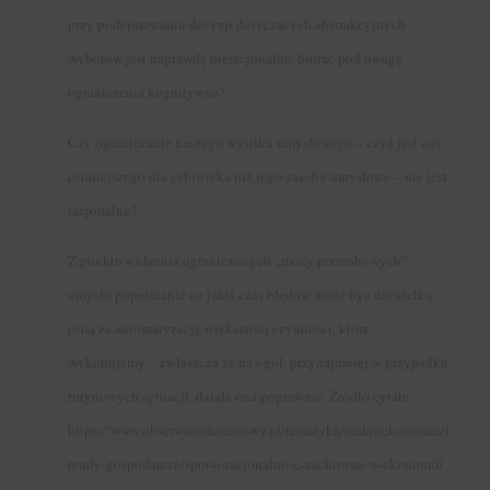
przy podejmowaniu decyzji dotyczących abstrakcyjnych
wyborów jest naprawdę nieracjonalne, biorąc pod uwagę
ograniczenia kognitywne?
Czy ograniczanie naszego wysiłku umysłowego – czyż jest coś
cenniejszego dla człowieka niż jego zasoby umysłowe – nie jest
racjonalne?
Z punktu widzenia ograniczonych „mocy przerobowych”
umysłu popełnianie co jakiś czas błędów może być niewielką
ceną za automatyzację większości czynności, które
wykonujemy – zwłaszcza że na ogół, przynajmniej w przypadku
rutynowych sytuacji, działa ona poprawnie. Źródło cytatu:
https://www.obserwatorfinansowy.pl/tematyka/makroekonomia/t
rendy-gospodarcze/spor-o-racjonalnosc-zachowan-w-ekonomii/