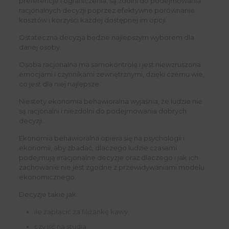
preferencje i ograniczenia, są zdolni do podejmowania
racjonalnych decyzji poprzez efektywne porównanie
kosztów i korzyści każdej dostępnej im opcji.
Ostateczna decyzja będzie najlepszym wyborem dla
danej osoby.
Osoba racjonalna ma samokontrolę i jest niewzruszona
emocjami i czynnikami zewnętrznymi, dzięki czemu wie,
co jest dla niej najlepsze.
Niestety ekonomia behawioralna wyjaśnia, że ​​ludzie nie
są racjonalni i niezdolni do podejmowania dobrych
decyzji.
Ekonomia behawioralna opiera się na psychologii i
ekonomii, aby zbadać, dlaczego ludzie czasami
podejmują irracjonalne decyzje oraz dlaczego i jak ich
zachowanie nie jest zgodne z przewidywaniami modelu
ekonomicznego.
Decyzje takie jak:
ile zapłacić za filiżankę kawy,
czy iść na studia,