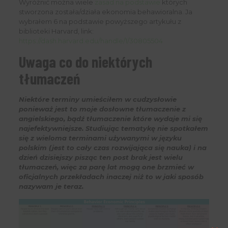
Wyróżnić można wiele
zasad na podstawie
których
stworzona została/działa ekonomia behawioralna. Ja
wybrałem 6 na podstawie powyższego artykułu z
biblioteki Harvard, link:
https://dash.harvard.edu/handle/1/30805504
Uwaga co do niektórych
tłumaczeń
Niektóre terminy umieściłem w cudzysłowie
ponieważ jest to moje dosłowne tłumaczenie z
angielskiego, bądź tłumaczenie które wydaje mi się
najefektywniejsze. Studiując tematykę nie spotkałem
się z wieloma terminami używanymi w języku
polskim (jest to cały czas rozwijająca się nauka) i na
dzień dzisiejszy pisząc ten post brak jest wielu
tłumaczeń, więc za parę lat mogą one brzmieć w
oficjalnych przekładach inaczej niż to w jaki sposób
nazywam je teraz.