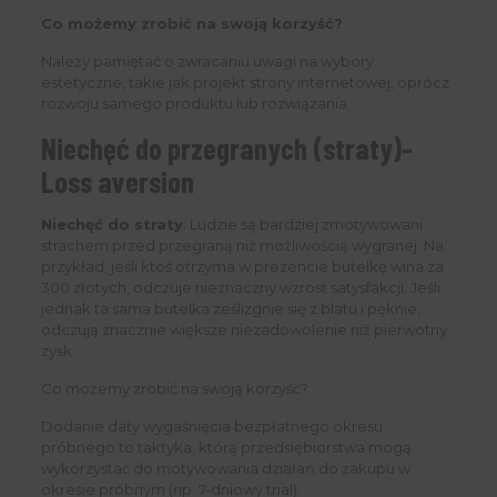
Co możemy zrobić na swoją korzyść?
Należy pamiętać o zwracaniu uwagi na wybory
estetyczne, takie jak projekt strony internetowej, oprócz
rozwoju samego produktu lub rozwiązania.
Niechęć do przegranych (straty)-
Loss aversion
Niechęć do straty
: Ludzie są bardziej zmotywowani
strachem przed przegraną niż możliwością wygranej. Na
przykład, jeśli ktoś otrzyma w prezencie butelkę wina za
300 złotych, odczuje nieznaczny wzrost satysfakcji. Jeśli
jednak ta sama butelka ześlizgnie się z blatu i pęknie,
odczują znacznie większe niezadowolenie niż pierwotny
zysk.
Co możemy zrobić na swoją korzyść?
Dodanie daty wygaśnięcia bezpłatnego okresu
próbnego to taktyka, którą przedsiębiorstwa mogą
wykorzystać do motywowania działań do zakupu w
okresie próbnym (np. 7-dniowy trial).