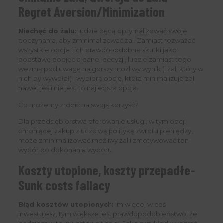
Regret Aversion/Minimization
Niechęć do żalu:
ludzie będą optymalizować swoje
poczynania, aby zminimalizować żal. Zamiast rozważać
wszystkie opcje i ich prawdopodobne skutki jako
podstawę podjęcia danej decyzji, ludzie zamiast tego
wezmą pod uwagę najgorszy możliwy wynik (i żal, który w
nich by wywołał) i wybiorą opcję, która minimalizuje żal,
nawet jeśli nie jest to najlepsza opcja.
Co możemy zrobić na swoją korzyść?
Dla przedsiębiorstwa oferowanie usługi, w tym opcji
chroniącej zakup z uczciwą polityką zwrotu pieniędzy,
może zminimalizować możliwy żal i zmotywować ten
wybór do dokonania wyboru.
Koszty utopione, koszty przepadłe-
Sunk costs fallacy
Błąd kosztów utopionych:
Im więcej w coś
inwestujesz, tym większe jest prawdopodobieństwo, że