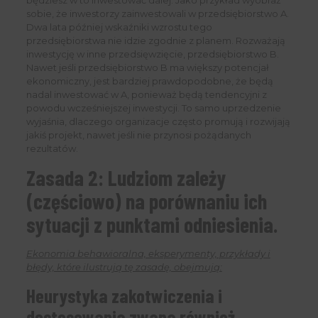
będziesz w to inwestować dalej. Jako przykład wyobraź
sobie, że inwestorzy zainwestowali w przedsiębiorstwo A.
Dwa lata później wskaźniki wzrostu tego
przedsiębiorstwa nie idzie zgodnie z planem. Rozważają
inwestycję w inne przedsięwzięcie, przedsiębiorstwo B.
Nawet jeśli przedsiębiorstwo B ma większy potencjał
ekonomiczny, jest bardziej prawdopodobne, że będą
nadal inwestować w A, ponieważ będą tendencyjni z
powodu wcześniejszej inwestycji. To samo uprzedzenie
wyjaśnia, dlaczego organizacje często promują i rozwijają
jakiś projekt, nawet jeśli nie przynosi pożądanych
rezultatów.
Zasada 2: Ludziom zależy
(częściowo) na porównaniu ich
sytuacji z punktami odniesienia.
Ekonomia behawioralna, eksperymenty, przykłady i
błędy, które ilustrują tę zasadę, obejmują:
Heurystyka zakotwiczenia i
dostosowania
zwana również