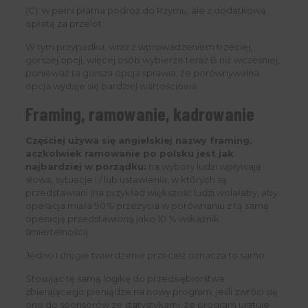
(C): w pełni płatna podróż do Rzymu, ale z dodatkową
opłatą za przelot.
W tym przypadku, wraz z wprowadzeniem trzeciej,
gorszej opcji, więcej osób wybierze teraz B niż wcześniej,
ponieważ ta gorsza opcja sprawia, że ​​porównywalna
opcja wydaje się bardziej wartościowa.
Framing, ramowanie, kadrowanie
Częściej używa się angielskiej nazwy framing,
aczkolwiek ramowanie po polsku jest jak
najbardziej w porządku:
na wybory ludzi wpływają
słowa, sytuacje i / lub ustawienia, w których są
przedstawiani (na przykład większość ludzi wolałaby, aby
operacja miała 90% przeżycia w porównaniu z tą samą
operacją przedstawioną jako 10 % wskaźnik
śmiertelności).
Jedno i drugie twierdzenie przecież oznacza to samo.
Stosując tę ​​samą logikę do przedsiębiorstwa
zbierającego pieniądze na nowy program, jeśli zwróci się
ono do sponsorów ze statystykami, że program uratuje