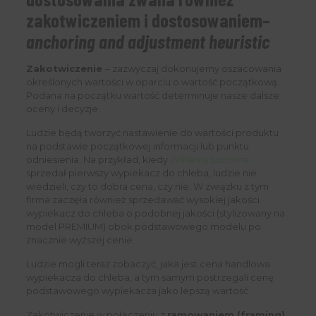
zakotwiczeniem i dostosowaniem
–
anchoring and adjustment heuristic
Zakotwiczenie
– zazwyczaj dokonujemy oszacowania
określonych wartości w oparciu o wartość początkową.
Podana na początku wartość determinuje nasze dalsze
oceny i decyzje.
Ludzie będą tworzyć nastawienie do wartości produktu
na podstawie początkowej informacji lub punktu
odniesienia. Na przykład, kiedy
Williams Sonoma
sprzedał pierwszy wypiekacz do chleba, ludzie nie
wiedzieli, czy to dobra cena, czy nie. W związku z tym
firma zaczęła również sprzedawać wysokiej jakości
wypiekacz do chleba o podobnej jakości (stylizowany na
model PREMIUM) obok podstawowego modelu po
znacznie wyższej cenie.
Ludzie mogli teraz zobaczyć, jaka jest cena handlowa
wypiekacza do chleba, a tym samym postrzegali cenę
podstawowego wypiekacza jako lepszą wartość.
Zakotwiczenie w połączeniu z
ramowaniem (framing)