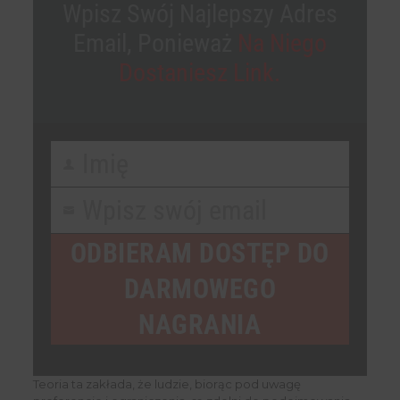
Wpisz Swój Najlepszy Adres
Email, Ponieważ
Na Niego
Dostaniesz Link.
Imię
First
Name
Wpisz swój email
Your
email
ODBIERAM DOSTĘP DO
DARMOWEGO
NAGRANIA
Teoria ta zakłada, że ​​ludzie, biorąc pod uwagę