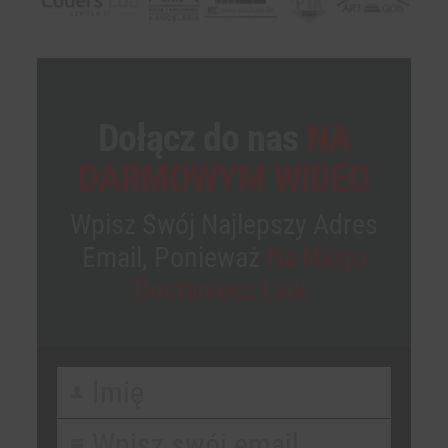
Dołącz do nas
NA
DARMOWYM WIDEO
Wpisz Swój Najlepszy Adres
Email, Ponieważ
Na Niego
Dostaniesz Link.
Imię
First
Name
Wpisz swój email