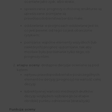
oceniane jako zysk, albo strata;
upraszczania: prognozy o złożonej strukturze są
upraszczane, pomijane są
prawdopodobieństwa bardzo małe;
oddzielania: w prognozach oddzielane jest to,
co jest pewne, od tego co jest obarczone
ryzykiem;
pomijania: wspólne elementy wszystkich (lub
niektórych) prognoz są pomijane, tak aby
możliwe było porównanie tylko tego, co
prognozy różni;
etapu oceny
: dostępne decyzje oceniane są pod
kątem:
wpływu prawdopodobieństw poszczególnych
elementów decyzji (prognozy) na wartość całej
decyzji
subiektywnej wartości możliwych skutków
decyzji względem wybranego (w etapie
obróbki) punktu odniesienia (strata/zysk)
Funkcja oceny