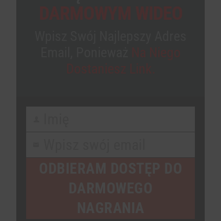
DARMOWYM WIDEO
Wpisz Swój Najlepszy Adres
Email, Ponieważ
Na Niego
Dostaniesz Link.
Imię
First
Name
Wpisz swój email
Your
email
ODBIERAM DOSTĘP DO
DARMOWEGO
NAGRANIA