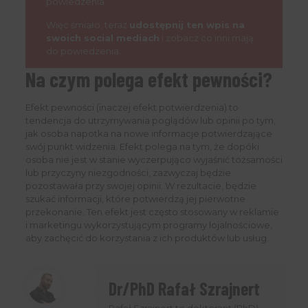
powiedzenia.
Więc śmiało, teraz
udostępnij ten wpis na
swoich social mediach
i zobacz co inni mają
do powiedzenia.
Na czym polega efekt pewności?
Efekt pewności (inaczej efekt potwierdzenia) to
tendencja do utrzymywania poglądów lub opinii po tym,
jak osoba napotka na nowe informacje potwierdzające
swój punkt widzenia. Efekt polega na tym, że dopóki
osoba nie jest w stanie wyczerpująco wyjaśnić tożsamości
lub przyczyny niezgodności, zazwyczaj będzie
pozostawała przy swojej opinii. W rezultacie, będzie
szukać informacji, które potwierdzą jej pierwotne
przekonanie. Ten efekt jest często stosowany w reklamie
i marketingu wykorzystującym programy lojalnościowe,
aby zachęcić do korzystania z ich produktów lub usług.
Dr/PhD Rafał Szrajnert
Rafał Szrajnert to doktorant (PhD)