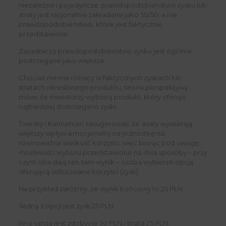
niezależne i pojedyncze, prawdopodobieństwo zysku lub
straty jest racjonalnie zakładane jako 50/50, a nie
prawdopodobieństwo, które jest faktycznie
przedstawione.
Zasadniczo prawdopodobieństwo zysku jest ogólnie
postrzegane jako większe.
Chociaż nie ma różnicy w faktycznych zyskach lub
stratach określonego produktu, teoria perspektywy
mówi, że inwestorzy wybiorą produkt, który oferuje
najbardziej dostrzegane zyski.
Tversky i Kahneman zasugerowali, że straty wywierają
większy wpływ emocjonalny na jednostkę niż
równoważna wielkość korzyści, więc biorąc pod uwagę
możliwości wyboru przedstawione na dwa sposoby – przy
czym oba dają ten sam wynik – osoba wybierze opcję
oferującą odczuwane korzyści (zysk).
Na przykład załóżmy, że wynik końcowy to 25 PLN.
Jedną z opcji jest zysk 25 PLN.
Inną opcją jest zdobycie 50 PLN i strata 25 PLN.