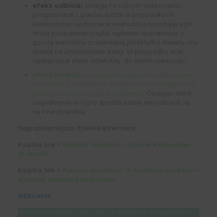
efekt odbicia:
polega na różnym traktowaniu
prognoz strat i zysków, ludzie w przypadkach
konieczności wybrania scenariusza powodującego
stratę poszukiwali ryzyka, wybierali scenariusze z
gorszą wartością oczekiwaną jeżeli tylko dawały one
szansę na zmniejszenie straty. W przypadku strat
występował efekt odwrotny do efektu pewności.
efekt izolacji:
ludzie upraszczają skomplikowane
problemy, a wybieranie sposobu ich rozstrzygnięcia
zależy od sposoby ujęcia problemu
. Opisując dane
zagadnienie w różny sposób ludzie decydowali się
na inne działania.
Najpopularniejsze dzieła Kahnemana:
Książka, link >
Pułapki myślenia – Daniel Kahneman
(E-book)
Książka, link >
Pułapki myślenia. O myśleniu szybkim i
wolnym (wersja papierowa)
REKLAMA
Koniecznie zobacz NAJLEPSZE szkolenie z Facebooka