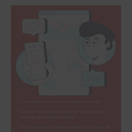
Co myślisz o moim nowym wpisie na blogu?
A może masz pytanie dotyczące strategii lub
techniki jak działać najlepiej?
Tak czy inaczej, chciałbym usłyszeć, co masz do