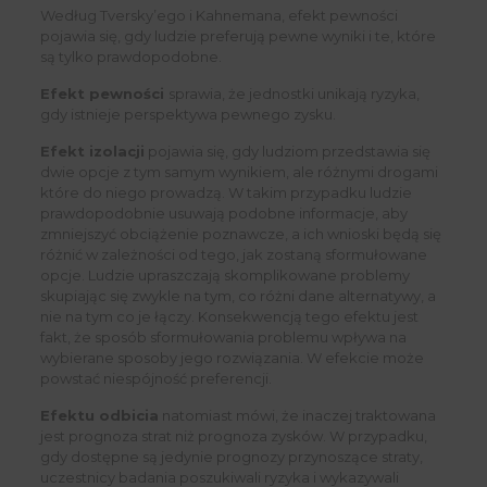
Według Tversky’ego i Kahnemana, efekt pewności
pojawia się, gdy ludzie preferują pewne wyniki i te, które
są tylko prawdopodobne.
Efekt pewności
sprawia, że ​​jednostki unikają ryzyka,
gdy istnieje perspektywa pewnego zysku.
Efekt izolacji
pojawia się, gdy ludziom przedstawia się
dwie opcje z tym samym wynikiem, ale różnymi drogami
które do niego prowadzą. W takim przypadku ludzie
prawdopodobnie usuwają podobne informacje, aby
zmniejszyć obciążenie poznawcze, a ich wnioski będą się
różnić w zależności od tego, jak zostaną sformułowane
opcje. Ludzie upraszczają skomplikowane problemy
skupiając się zwykle na tym, co różni dane alternatywy, a
nie na tym co je łączy. Konsekwencją tego efektu jest
fakt, że sposób sformułowania problemu wpływa na
wybierane sposoby jego rozwiązania. W efekcie może
powstać niespójność preferencji.
Efektu odbicia
natomiast mówi, że inaczej traktowana
jest prognoza strat niż prognoza zysków. W przypadku,
gdy dostępne są jedynie prognozy przynoszące straty,
uczestnicy badania poszukiwali ryzyka i wykazywali