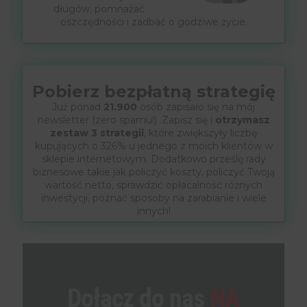
długów, pomnażać
oszczędności i zadbać o godziwe życie.
Pobierz bezpłatną strategię
Już ponad
21.900
osób zapisało się na mój
newsletter (zero spamu!) .Zapisz się i
otrzymasz
zestaw 3 strategii
, które zwiększyły liczbę
kupujących o 326% u jednego z moich klientów w
sklepie internetowym. Dodatkowo prześlę rady
biznesowe takie jak policzyć koszty, policzyć Twoją
wartość netto, sprawdzić opłacalność różnych
inwestycji, poznać sposoby na zarabianie i wiele
innych!
Dołącz do nas
NA