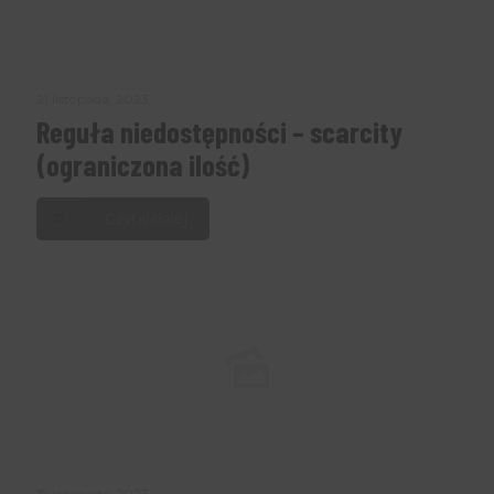
21 listopada, 2023
Reguła niedostępności – scarcity
(ograniczona ilość)
Czytaj dalej
19 listopada, 2023