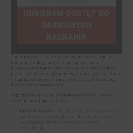
Your
email
ODBIERAM DOSTĘP DO
DARMOWEGO
NAGRANIA
Znana również jako teoria „niechęci do strat”, ogólna
koncepcja polega na tym, że jeśli przed osobą
postawione zostaną dwa wybory, oba równe, z jednym
przedstawionym w kategoriach potencjalnych zysków, a
drugim pod względem możliwych strat, pierwsza opcja
będzie wtedy preferowana.
W podsumowaniu swoich badań Kahneman i Tversky
wyróżnili następujące efekty:
efekt pewności
: ludzie preferują pewny zysk nad
scenariuszami zawierającymi element losowości,
nawet jeśli posiadają one wyższą wartość
oczekiwaną.