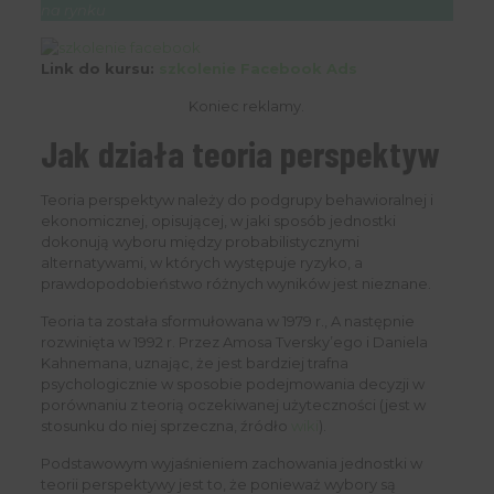
na rynku
Link do kursu:
szkolenie Facebook Ads
Koniec reklamy.
Jak działa teoria perspektyw
Teoria perspektyw należy do podgrupy behawioralnej i
ekonomicznej, opisującej, w jaki sposób jednostki
dokonują wyboru między probabilistycznymi
alternatywami, w których występuje ryzyko, a
prawdopodobieństwo różnych wyników jest nieznane.
Teoria ta została sformułowana w 1979 r., A następnie
rozwinięta w 1992 r. Przez Amosa Tversky’ego i Daniela
Kahnemana, uznając, że jest bardziej trafna
psychologicznie w sposobie podejmowania decyzji w
porównaniu z teorią oczekiwanej użyteczności (jest w
stosunku do niej sprzeczna, źródło
wiki
).
Podstawowym wyjaśnieniem zachowania jednostki w
teorii perspektywy jest to, że ponieważ wybory są