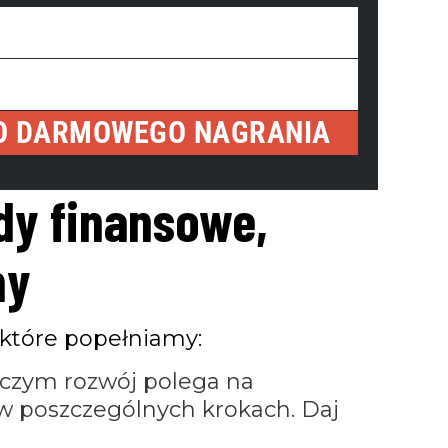
O DARMOWEGO NAGRANIA
WYŚLIJ
dy finansowe,
my
 które popełniamy:
y czym rozwój polega na
 poszczególnych krokach. Daj