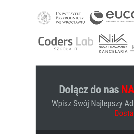
Dołącz do nas
NA
Wpisz Swój Najlepszy Ad
Nie przegap wydarze
Dosta
wyprzedzić konkurenc
Live o