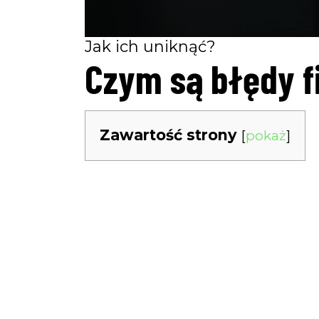
Jak ich uniknąć?
Czym są błędy f
Zawartość strony
[
pokaż
]