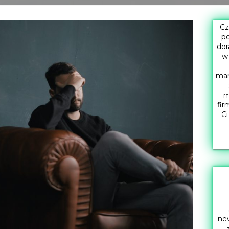
Cz
po
dor
w
mar
m
fir
Ci
new