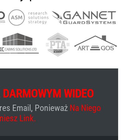
 DARMOWYM WIDEO
Dołącz do nas
NA ŻYWO
res Email, Ponieważ
Na Niego
ń live, podczas których omawiamy różne tematy i odpowiadamy na pyta
niesz Link.
ję. Zarejestruj się na spotkania, których gospodarzem jest CEO UniqueS
dbywa się 1 w miesiącu i
o terminie powiadamiamy tylko subskrybentów