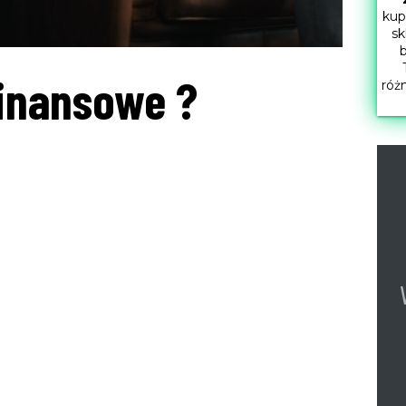
kup
sk
b
inansowe ?
róż