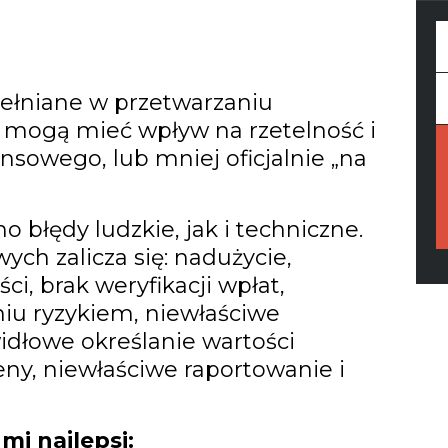
F
pełniane w przetwarzaniu
Y
e mogą mieć wpływ na rzetelność i
e
nsowego, lub mniej oficjalnie „na
łędy ludzkie, jak i techniczne.
ch zalicza się: nadużycie,
i, brak weryfikacji wpłat,
iu ryzykiem, niewłaściwe
widłowe określanie wartości
ny, niewłaściwe raportowanie i
 mi najlepsi: