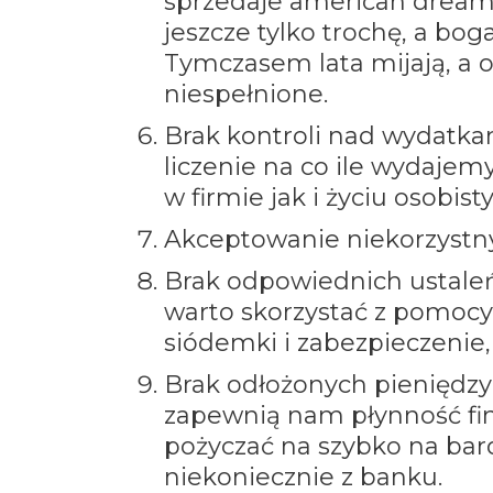
sprzedaje american dream, 
jeszcze tylko trochę, a bog
Tymczasem lata mijają, a o
niespełnione.
Brak kontroli nad wydatka
liczenie na co ile wydajem
w firmie jak i życiu osobist
Akceptowanie niekorzystny
Brak odpowiednich ustale
warto skorzystać z pomocy 
siódemki i zabezpieczenie,
Brak odłożonych pieniędzy 
zapewnią nam płynność fin
pożyczać na szybko na ba
niekoniecznie z banku.