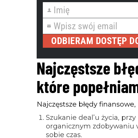
Imię
First
Name
Wpisz swój email
Your
Imię
email
First
ODBIERAM DOSTĘP D
Name
Wpisz swój email
Email
Najczęstsze błę
które popełnia
Najczęstsze błędy finansowe,
Szukanie deal’u życia, prz
organicznym zdobywaniu w
sobie czas.