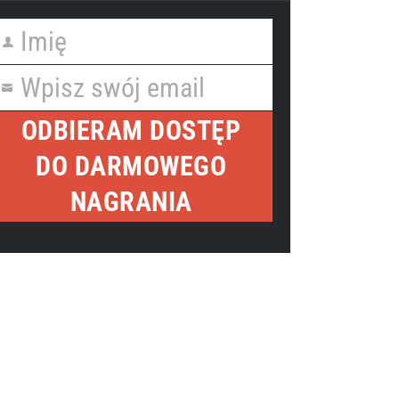
Imię
irst
Name
Wpisz swój email
our
mail
ODBIERAM DOSTĘP
DO DARMOWEGO
NAGRANIA