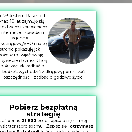
eść! Jestem Rafał i od
nad 10 lat zajmuję się
adztwem i zarabianiem
 internecie. Posiadam
agencję
ketingową/SEO i na tej
stronie pokazuję jak
ożesz rozwijać swoją
mę, siebie i biznes. Chcę
 pokazać jak zadbać o
budżet, wychodzić z długów, pomnażać
oszczędności i zadbać o godziwe życie.
Pobierz bezpłatną
strategię
Już ponad
21.900
osób zapisało się na mój
sletter (zero spamu!) .Zapisz się i
otrzymasz
zestaw 3 strategii
, które zwiększyły liczbę