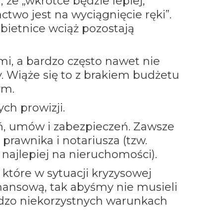
że „wkrótce będzie lepiej,
actwo jest na wyciągnięcie ręki”.
bietnice wciąż pozostają
mi, a bardzo często nawet nie
y. Wiąże się to z brakiem budżetu
ym.
ch prowizji.
ń, umów i zabezpieczeń. Zawsze
prawnika i notariusza (tzw.
 najlepiej na nieruchomości).
które w sytuacji kryzysowej
ansową, tak abyśmy nie musieli
rdzo niekorzystnych warunkach