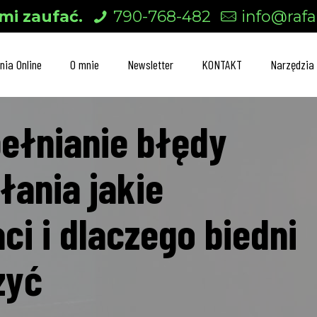
mi zaufać.
790-768-482
info@rafal
nia Online
O mnie
Newsletter
KONTAKT
Narzędzia
pełnianie błędy
łania jakie
i i dlaczego biedni
zyć