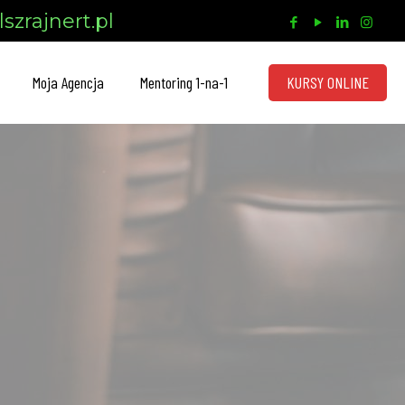
szrajnert.pl
KURSY ONLINE
Moja Agencja
Mentoring 1-na-1