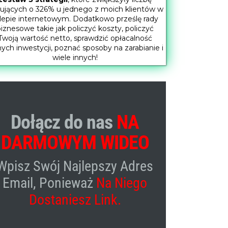
ujących o 326% u jednego z moich klientów w
lepie internetowym. Dodatkowo prześlę rady
iznesowe takie jak policzyć koszty, policzyć
Twoją wartość netto, sprawdzić opłacalność
nych inwestycji, poznać sposoby na zarabianie i
wiele innych!
Dołącz do nas
NA
DARMOWYM WIDEO
Wpisz Swój Najlepszy Adres
Email, Ponieważ
Na Niego
Dostaniesz Link.