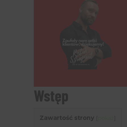
Wstęp
Zawartość strony
[
pokaż
]