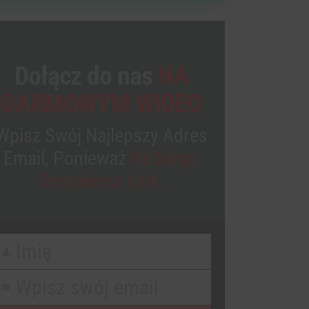
Dołącz do nas
NA
DARMOWYM WIDEO
Wpisz Swój Najlepszy Adres
Email, Ponieważ
Na Niego
Dostaniesz Link.
Imię
irst
Name
Wpisz swój email
our