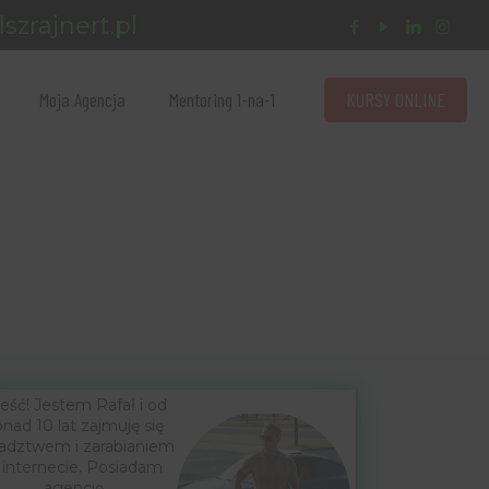
szrajnert.pl
KURSY ONLINE
Moja Agencja
Mentoring 1-na-1
eść! Jestem Rafał i od
nad 10 lat zajmuję się
adztwem i zarabianiem
 internecie. Posiadam
agencję