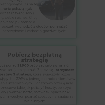
ketingową/SEO i na tej
stronie pokazuję jak
ożesz rozwijać swoją
mę, siebie i biznes. Chcę
 pokazać jak zadbać o
budżet, wychodzić z długów, pomnażać
oszczędności i zadbać o godziwe życie.
Pobierz bezpłatną
strategię
Już ponad
21.900
osób zapisało się na mój
sletter (zero spamu!) .Zapisz się i
otrzymasz
zestaw 3 strategii
, które zwiększyły liczbę
ujących o 326% u jednego z moich klientów w
lepie internetowym. Dodatkowo prześlę rady
iznesowe takie jak policzyć koszty, policzyć
Twoją wartość netto, sprawdzić opłacalność
nych inwestycji, poznać sposoby na zarabianie i
wiele innych!