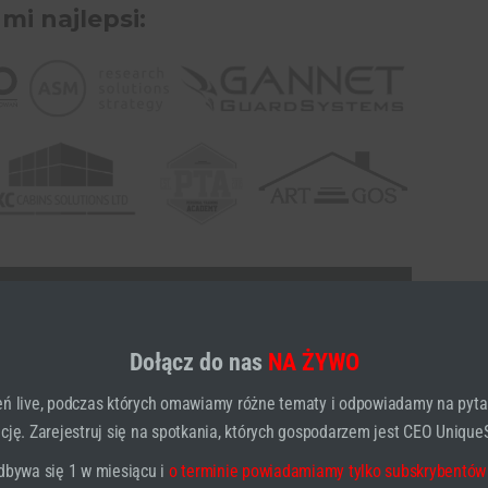
 mi najlepsi:
 DARMOWYM WIDEO
Dołącz do nas
NA ŻYWO
res Email, Ponieważ
Na Niego
ń live, podczas których omawiamy różne tematy i odpowiadamy na pyta
ję. Zarejestruj się na spotkania, których gospodarzem jest CEO UniqueS
niesz Link.
dbywa się 1 w miesiącu i
o terminie powiadamiamy tylko subskrybentów