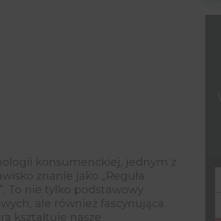
hologii konsumenckiej, jednym z
awisko znanie jako „Reguła
F
y”. To nie tylko podstawowy
wych, ale również fascynująca
Y
ra kształtuje nasze