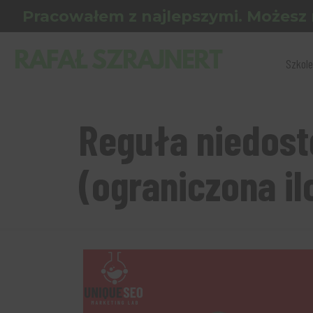
Pracowałem z najlepszymi. Możesz 
Szkole
Reguła niedost
(ograniczona il