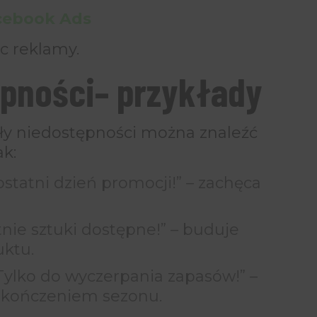
acebook Ads
c reklamy.
pności– przykłady
ły niedostępności można znaleźć
ak:
ostatni dzień promocji!” – zachęca
nie sztuki dostępne!” – buduje
uktu.
Tylko do wyczerpania zapasów!” –
zakończeniem sezonu.