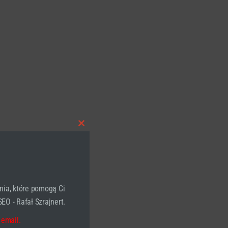
Close
this
module
nia, które pomogą Ci
EO - Rafał Szrajnert.
 email.