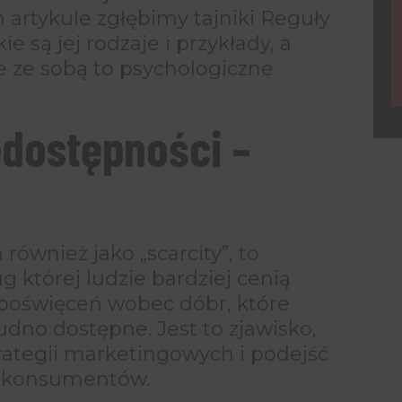
e
artykule zgłębimy tajniki Reguły
ie są jej rodzaje i przykłady, a
ie ze sobą to psychologiczne
edostępności –
również jako „scarcity”, to
 której ludzie bardziej cenią
o poświęceń wobec dóbr, które
udno dostępne. Jest to zjawisko,
trategii marketingowych i podejść
a konsumentów.