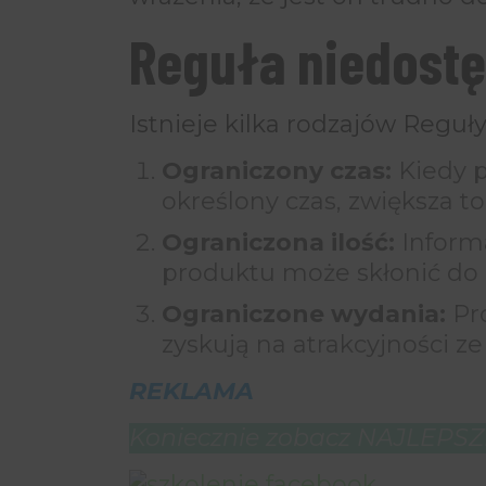
Reguła niedostę
Istnieje kilka rodzajów Reguł
Ograniczony czas:
Kiedy p
określony czas, zwiększa t
Ograniczona ilość:
Informa
produktu może skłonić do
Ograniczone wydania:
Pro
zyskują na atrakcyjności z
REKLAMA
Koniecznie zobacz NAJLEPSZE