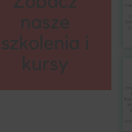
mar
m
fir
Ci
new
kup
sk
b
róż