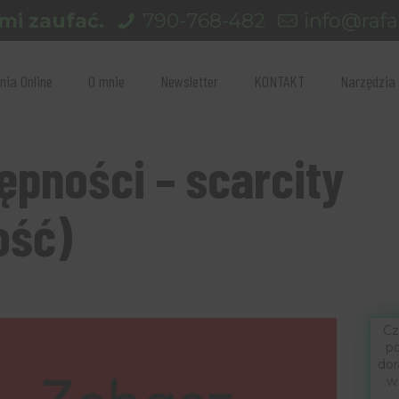
mi zaufać.
790-768-482
info@rafal
nia Online
O mnie
Newsletter
KONTAKT
Narzędzia
ępności – scarcity
ość)
Cz
po
dor
w