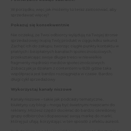
W porządku, więc jak możemy to teraz zastosować, aby
sprzedawać więcej?
Pokazuj się konsekwentnie
Nie oczekuj, że Twoi odbiorcy wylądują na Twojej stronie
sprzedażowej i kupią Twój produkt w ciągu kilku sekund.
Zachęć ich do zakupu, tworząc ciągłe punkty kontaktu w
płatnych i bezpłatnych kanałach społecznościowych,
przekształcając swoje długie treści w niewielkie
fragmenty mądrości mediów społecznościowych.
Zobacz jak ja działam z contentem w B2B gdzie taka
współpraca jest bardzo rozciągnięta w czasie. Bardzo
długi cykl sprzedażowy.
Wykorzystaj kanały niszowe
Kanały niszowe – takie jak podcasty tematyczne,
biuletyny czy blogi – mogą być świetnymi miejscami do
reklamy. Możesz często docierać do bardzo określonej
grupy odbiorców i dopasować swoją markę do marki,
której już ufają, korzystając w ten sposób z efektu aureoli.