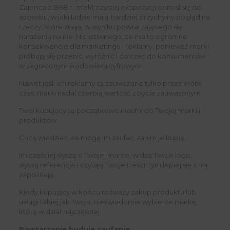
Zajonca z 1968 r., efekt czystej ekspozycji odnosi się do
sposobu, w jaki ludzie mają bardziej przychylny pogląd na
rzeczy, które znają, w wyniku powtarzającego się
narażenia na nie. Nic dziwnego, że ma to ogromne
konsekwencje dla marketingu i reklamy, ponieważ marki
próbują się przebić, wyróżnić i dotrzeć do konsumentów
w zagraconym środowisku cyfrowym.
Nawet jeśli ich reklamy są zauważane tylko przez krótki
czas, marki nadal czerpią wartość z bycia zauważonym
Twoi kupujący są początkowo nieufni do Twojej marki i
produktów.
Chcą wiedzieć, że mogą im zaufać, zanim je kupią.
Im częściej słyszą o Twojej marce, widzą Twoje logo,
słyszą referencje i czytają Twoje treści, tym lepiej się z nią
zapoznają.
Kiedy kupujący w końcu rozważy zakup produktu lub
usługi takiej jak Twoja, nieświadomie wybierze markę,
którą widział najczęściej.
Powtarzanie buduje zaufanie.