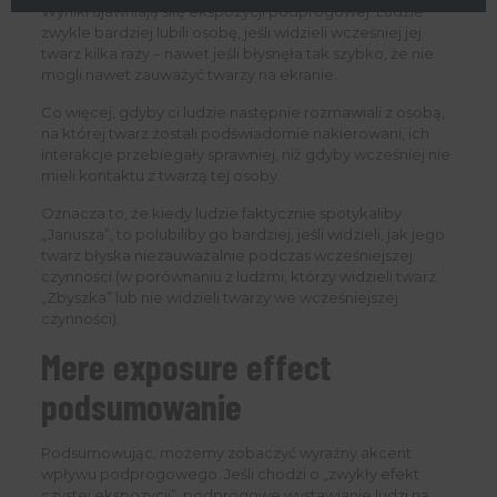
Wyniki ujawniają siłę ekspozycji podprogowej. Ludzie
zwykle bardziej lubili osobę, jeśli widzieli wcześniej jej
twarz kilka razy – nawet jeśli błysnęła tak szybko, że nie
mogli nawet zauważyć twarzy na ekranie.
Co więcej, gdyby ci ludzie następnie rozmawiali z osobą,
na której twarz zostali podświadomie nakierowani, ich
interakcje przebiegały sprawniej, niż gdyby wcześniej nie
mieli kontaktu z twarzą tej osoby.
Oznacza to, że kiedy ludzie faktycznie spotykaliby
„Janusza”, to polubiliby go bardziej, jeśli widzieli, jak jego
twarz błyska niezauważalnie podczas wcześniejszej
czynności (w porównaniu z ludźmi, którzy widzieli twarz
„Zbyszka” lub nie widzieli twarzy we wcześniejszej
czynności).
Mere exposure effect
podsumowanie
Podsumowując, możemy zobaczyć wyraźny akcent
wpływu podprogowego. Jeśli chodzi o „zwykły efekt
czystej ekspozycji”, podprogowe wystawianie ludzi na