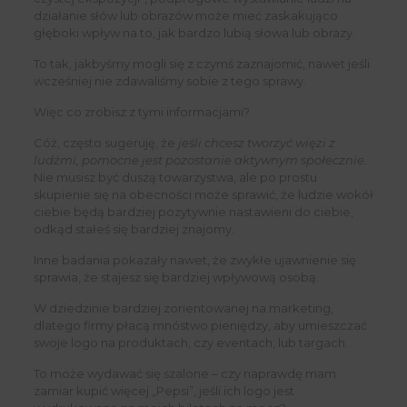
działanie słów lub obrazów może mieć zaskakująco
głęboki wpływ na to, jak bardzo lubią słowa lub obrazy.
To tak, jakbyśmy mogli się z czymś zaznajomić, nawet jeśli
wcześniej nie zdawaliśmy sobie z tego sprawy.
Więc co zrobisz z tymi informacjami?
Cóż, często sugeruję, że
jeśli chcesz tworzyć więzi z
ludźmi, pomocne jest pozostanie aktywnym społecznie.
Nie musisz być duszą towarzystwa, ale po prostu
skupienie się na obecności może sprawić, że ludzie wokół
ciebie będą bardziej pozytywnie nastawieni do ciebie,
odkąd stałeś się bardziej znajomy.
Inne badania pokazały nawet, że zwykłe ujawnienie się
sprawia, że ​​stajesz się bardziej wpływową osobą.
W dziedzinie bardziej zorientowanej na marketing,
dlatego firmy płacą mnóstwo pieniędzy, aby umieszczać
swoje logo na produktach, czy eventach, lub targach.
To może wydawać się szalone – czy naprawdę mam
zamiar kupić więcej „Pepsi”, jeśli ich logo jest