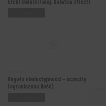
Efekt Galatei (ang. Galatea effect)
Czytaj dalej
21 listopada, 2023
Reguła niedostępności – scarcity
(ograniczona ilość)
Czytaj dalej