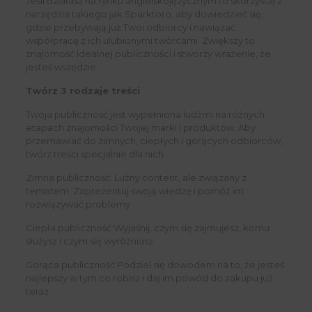
Jeśli działasz na rynku angielskojęzycznym to skorzystaj z
narzędzia takiego jak Sparktoro, aby dowiedzieć się,
gdzie przebywają już Twoi odbiorcy i nawiązać
współpracę z ich ulubionymi twórcami. Zwiększy to
znajomość idealnej publiczności i stworzy wrażenie, że
jesteś wszędzie.
Twórz 3 rodzaje treści
Twoja publiczność jest wypełniona ludźmi na różnych
etapach znajomości Twojej marki i produktów. Aby
przemawiać do zimnych, ciepłych i gorących odbiorców,
twórz treści specjalnie dla nich.
Zimna publiczność: Luźny content, ale związany z
tematem. Zaprezentuj swoją wiedzę i pomóż im
rozwiązywać problemy
Ciepła publiczność:Wyjaśnij, czym się zajmujesz, komu
służysz i czym się wyróżniasz
Gorąca publiczność:Podziel się dowodem na to, że jesteś
najlepszy w tym co robisz i daj im powód do zakupu już
teraz