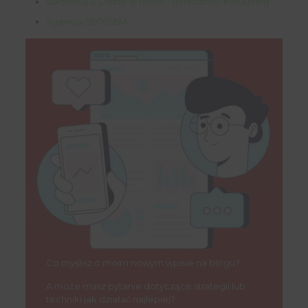
szkolenia u Ciebie w firmie i doradztwo-konsulting
agencja SEO/SEM
Co myślisz o moim nowym wpisie na blogu?
A może masz pytanie dotyczące strategii lub
techniki jak działać najlepiej?