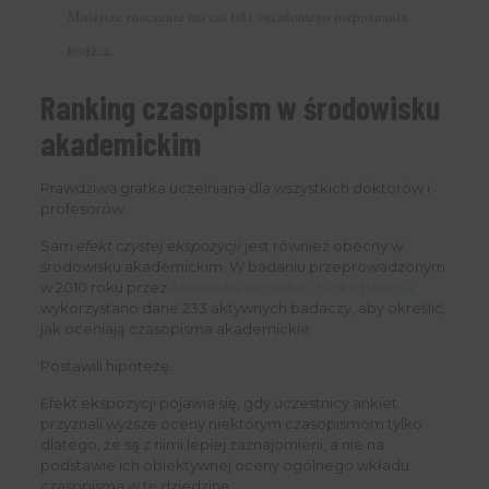
Mniejsze znaczenie ma zaś fakt świadomego rozpoznania
bodźca.
Ranking czasopism w środowisku
akademickim
Prawdziwa gratka uczelniana dla wszystkich doktorów i
profesorów.
Sam
efekt czystej ekspozycji
jest również obecny w
środowisku akademickim. W badaniu przeprowadzonym
w 2010 roku przez
Alexandra Serenko i Nicka Bontisa
wykorzystano dane 233 aktywnych badaczy, aby określić,
jak oceniają czasopisma akademickie.
Postawili hipotezę.
Efekt ekspozycji pojawia się, gdy uczestnicy ankiet
przyznali wyższe oceny niektórym czasopismom tylko
dlatego, że są z nimi lepiej zaznajomieni, a nie na
podstawie ich obiektywnej oceny ogólnego wkładu
czasopisma w tę dziedzinę.