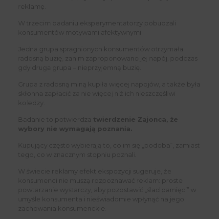
reklamę.
W trzecim badaniu eksperymentatorzy pobudzali
konsumentów motywami afektywnymi.
Jedna grupa spragnionych konsumentów otrzymała
radosną buzię, zanim zaproponowano jej napój, podczas
gdy druga grupa – nieprzyjemną buzię.
Grupa z radosną miną kupiła więcej napojów, a także była
skłonna zapłacić za nie więcej niż ich nieszczęśliwi
koledzy.
Badanie to potwierdza
twierdzenie Zajonca, że ​​
wybory nie wymagają poznania.
Kupujący często wybierają to, co im się „podoba”, zamiast
tego, co w znacznym stopniu poznali.
W świecie reklamy efekt ekspozycji sugeruje, że
konsumenci nie muszą rozpoznawać reklam: proste
powtarzanie wystarczy, aby pozostawić „ślad pamięci” w
umyśle konsumenta i nieświadomie wpłynąć na jego
zachowania konsumenckie.