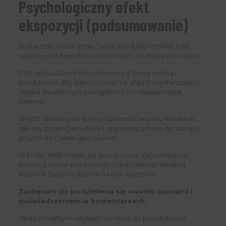
Psychologiczny efekt
ekspozycji (podsumowanie)
Im bardziej ludzie znają Twoje produkty i markę, tym
większe jest prawdopodobieństwo, że kupią od Ciebie.
Potrzeba ludziom kilku interakcji z Twoją marką i
produktami, aby zdecydować, że ufają Ci wystarczająco
ciężko zarobionymi pieniędzmi i, co najważniejsze,
czasem.
Znajdź sposoby na spójną obecność w wielu kanałach,
tak aby potencjalni klienci, gdy będą gotowi do zakupu,
przyszli do Ciebie jako pierwsi.
Od roku 1968 minęło już sporo czasu. Zapamiętaj na
koniec 2 słowa: pokazywać i częstotliwość. Według
Roberta Zajonca dobrze na tym wyjdziesz.
Zachęcam do podzielenia się swoimi opiniami i
doświadczeniem w komentarzach.
Teraz chciałbym usłyszeć, co masz do powiedzenia: