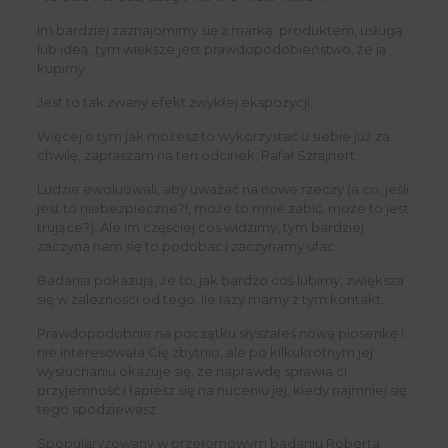
Im bardziej zaznajomimy się z marką, produktem, usługą
lub ideą, tym większe jest prawdopodobieństwo, że ją
kupimy.
Jest to tak zwany efekt zwykłej ekspozycji.
Więcej o tym jak możesz to wykorzystać u siebie już za
chwilę, zapraszam na ten odcinek, Rafał Szrajnert.
Ludzie ewoluowali, aby uważać na nowe rzeczy (a co, jeśli
jest to niebezpieczne?!, może to mnie zabić, może to jest
trujące?). Ale im częściej coś widzimy, tym bardziej
zaczyna nam się to podobać i zaczynamy ufać.
Badania pokazują, że to, jak bardzo coś lubimy, zwiększa
się w zależności od tego, ile razy mamy z tym kontakt.
Prawdopodobnie na początku słyszałeś nową piosenkę i
nie interesowała Cię zbytnio, ale po kilkukrotnym jej
wysłuchaniu okazuje się, że naprawdę sprawia ci
przyjemność i łapiesz się na nuceniu jej, kiedy najmniej się
tego spodziewasz.
Spopularyzowany w przełomowym badaniu Roberta