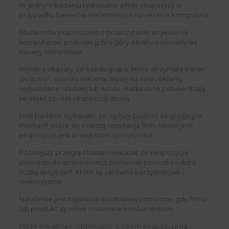
W jednym badaniu testowano efekt ekspozycji w
przypadku banerów reklamowych na ekranie komputera.
Studentów poproszono o przeczytanie artykułu na
komputerze, podczas gdy u góry ekranu pojawiały się
banery reklamowe.
Wyniki pokazały, że każda grupa, która otrzymała baner
„testowy”, oceniła reklamę lepiej niż inne reklamy
wyświetlane rzadziej lub wcale. Badania te potwierdzają,
że efekt czystej ekspozycji działa.
Inne badanie wykazało, że wyższy poziom ekspozycji w
mediach wiąże się z niższą reputacją firm, nawet jeśli
ekspozycja jest w większości pozytywna.
Późniejszy przegląd badań wykazał, że ekspozycja
prowadzi do ambiwalencji, ponieważ powoduje dużą
liczbę skojarzeń, które są zarówno korzystne, jak i
niekorzystne.
Narażenie jest najprawdopodobniej pomocne, gdy firma
lub produkt są nowe i nieznane konsumentom.
Może nie istnieć „optymalny” poziom ekspozycji na