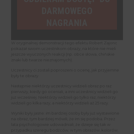
DARMOWEGO
NAGRANIA
W oryginalnej demonstracji tego efektu Robert Zajonc
pokazał swoim uczestnikom obrazy, na które nie mieli
jeszcze wyuczonych reakcji (np. obce słowa, chińskie
znaki lub twarze nieznajomych).
Uczestnicy ci zostali poproszeni o ocenę, jak przyjemne
były te obrazy.
Następnie niektórzy uczestnicy widzieli obraz po raz
pierwszy, kiedy go oceniali, a inni uczestnicy widzieli go
już wcześniej. Niektórzy widzieli go tylko raz, niektórzy
widzieli go kilka razy, a niektórzy widzieli aż 25 razy.
Wyniki były jasne: im bardziej osoby były już wystawione
na obraz, tym bardziej mówili, że im się podoba. Przez
lata psychologowie udowadniali, że dzieje się tak w
przypadku szeregu bodźców, w tym obrazów, kolorów,