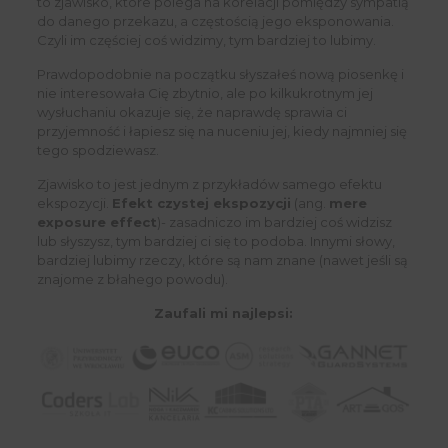
to zjawisko, które polega na korelacji pomiędzy sympatią
do danego przekazu, a częstością jego eksponowania.
Czyli im częściej coś widzimy, tym bardziej to lubimy.
Prawdopodobnie na początku słyszałeś nową piosenkę i
nie interesowała Cię zbytnio, ale po kilkukrotnym jej
wysłuchaniu okazuje się, że naprawdę sprawia ci
przyjemność i łapiesz się na nuceniu jej, kiedy najmniej się
tego spodziewasz.
Zjawisko to jest jednym z przykładów samego efektu
ekspozycji.
Efekt czystej ekspozycji
(ang.
mere
exposure effect
)- zasadniczo im bardziej coś widzisz
lub słyszysz, tym bardziej ci się to podoba. Innymi słowy,
bardziej lubimy rzeczy, które są nam znane (nawet jeśli są
znajome z błahego powodu).
Zaufali mi najlepsi: