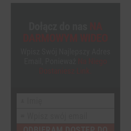
Dołącz do nas
NA
DARMOWYM WIDEO
Wpisz Swój Najlepszy Adres
Email, Ponieważ
Na Niego
Dostaniesz Link.
Imię
First
Name
Wpisz swój email
Your
email
ODBIERAM DOSTĘP DO