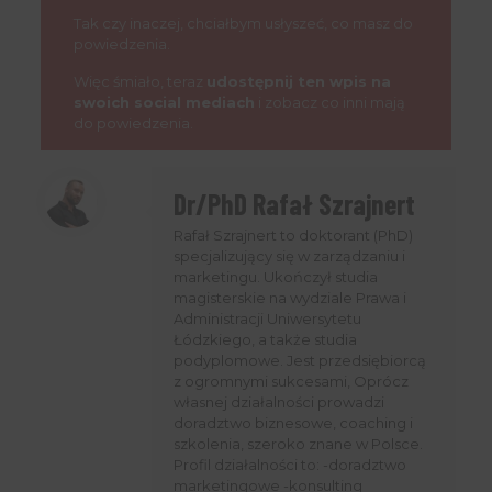
Tak czy inaczej, chciałbym usłyszeć, co masz do
powiedzenia.
Więc śmiało, teraz
udostępnij ten wpis na
swoich social mediach
i zobacz co inni mają
do powiedzenia.
Dr/PhD Rafał Szrajnert
Rafał Szrajnert to doktorant (PhD)
specjalizujący się w zarządzaniu i
marketingu. Ukończył studia
magisterskie na wydziale Prawa i
Administracji Uniwersytetu
Łódzkiego, a także studia
podyplomowe. Jest przedsiębiorcą
z ogromnymi sukcesami, Oprócz
własnej działalności prowadzi
doradztwo biznesowe, coaching i
szkolenia, szeroko znane w Polsce.
Profil działalności to: -doradztwo
marketingowe -konsulting