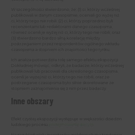
W szczególności stwierdzono, że: (1) ci, którzy wcześniej
publikowali w danym czasopiśmie, oceniali go wyżej niż
ci, którzy tego nie robili; (2) ci, którzy poprzednio byli
recenzentami lub redaktorami danego czasopisma,
również ocenili je wyżej niż ci, którzy tego nie robili; oraz
(3) stwierdzono bardzo silną korelację między
postrzeganiem przez respondentów ogólnego wkładu
czasopisma a stopniem ich znajomości tego rynku.
Ich analiza potwierdziła rolę samego efektu ekspozycji.
Dokładniej mówiąc, odkryli, że badacze, którzy wcześniej
publikowali lub pracowali dla określonego czasopisma,
ocenili je wyżej niż ci, którzy tego nie robili, oraz że
postrzeganie czasopisma było silnie skorelowane ze
stopniem zaznajomienia się z nim przez badaczy.
Inne obszary
Efekt czystej ekspozycji występuje w większości dziedzin
ludzkiego procesu
podejmowania decyzji
.
Na przykład wielu inwestorów giełdowych ma tendencję