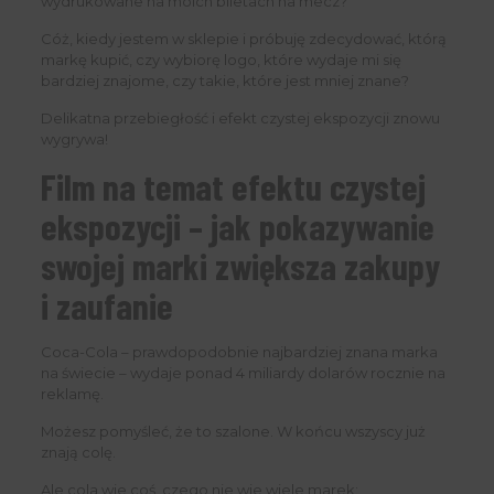
wydrukowane na moich biletach na mecz?
Cóż, kiedy jestem w sklepie i próbuję zdecydować, którą
markę kupić, czy wybiorę logo, które wydaje mi się
bardziej znajome, czy takie, które jest mniej znane?
Delikatna przebiegłość i efekt czystej ekspozycji znowu
wygrywa!
Film na temat efektu czystej
ekspozycji – jak pokazywanie
swojej marki zwiększa zakupy
i zaufanie
Coca-Cola – prawdopodobnie najbardziej znana marka
na świecie – wydaje ponad 4 miliardy dolarów rocznie na
reklamę.
Możesz pomyśleć, że to szalone. W końcu wszyscy już
znają colę.
Ale cola wie coś, czego nie wie wiele marek: