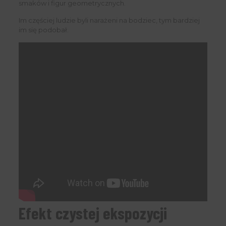
smaków i figur geometrycznych.
Im częściej ludzie byli narażeni na bodziec, tym bardziej
im się podobał.
Efekt czystej ekspozycji