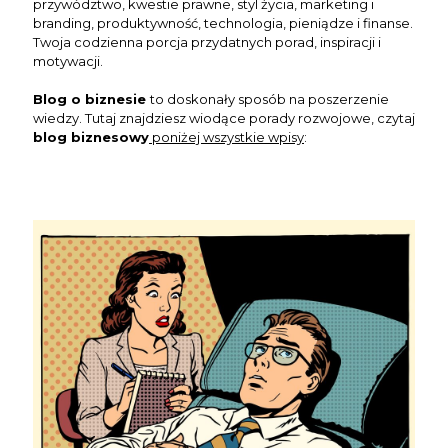
przywództwo, kwestie prawne, styl życia, marketing i
branding, produktywność, technologia, pieniądze i finanse.
Twoja codzienna porcja przydatnych porad, inspiracji i
motywacji.
Blog o biznesie
to doskonały sposób na poszerzenie
wiedzy. Tutaj znajdziesz wiodące porady rozwojowe, czytaj
blog biznesowy
poniżej wszystkie wpisy
:
Clo
this
mod