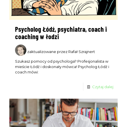
Psycholog Łódź, psychiatra, coach i
coaching w łodzi
zaktualizowane przez Rafał Szrajnert
Szukasz pomocy od psychologa? Profesjonalista w
mieście Łódź i doskonały mówca! Psycholog Łódź i
Dołącz do nas
NA ŻYWO
coach mówi:
Nie przegap wydarzeń live, podczas których omawiamy
Czytaj dalej
różne tematy i odpowiadamy na pytania, które pomogą Ci
wyprzedzić konkurencję. Zarejestruj się na spotkania,
których gospodarzem jest CEO UniqueSEO - Rafał
Szrajnert.
Live odbywa się 1 w miesiącu i
o terminie powiadamiamy