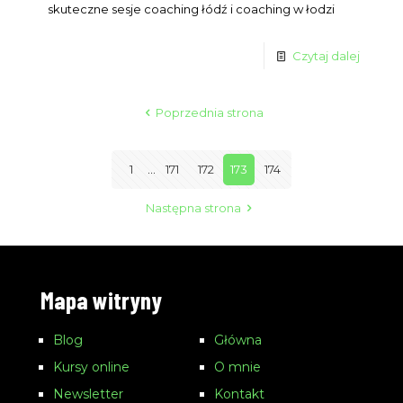
skuteczne sesje coaching łódź i coaching w łodzi
Czytaj dalej
Poprzednia strona
1
...
171
172
173
174
Następna strona
Mapa witryny
Blog
Główna
Kursy online
O mnie
Newsletter
Kontakt