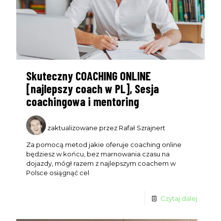
tylko subskrybentów email.
Imię
First
Skuteczny COACHING ONLINE
Name
[najlepszy coach w PL], Sesja
Wpisz swój email
Email
coachingowa i mentoring
WYŚLIJ
zaktualizowane przez Rafał Szrajnert
Za pomocą metod jakie oferuje coaching online
będziesz w końcu, bez marnowania czasu na
dojazdy, mógł razem z najlepszym coachem w
Polsce osiągnąć cel
Czytaj dalej