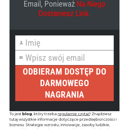
Email, Ponieważ
Na Niego
Dostaniesz Link.
Imię
F
i
Wpisz swój email
r
Y
s
o
t
ODBIERAM DOSTĘP DO
u
N
r
a
DARMOWEGO
e
m
m
e
NAGRANIA
a
i
l
To jest
blog
, który trzeba
regularnie czytać
! Znajdziesz
tutaj wszystkie informacje dotyczące przedsiębiorczości i
biznesu. Strategie wzrostu, innowacje, zasoby ludzkie,