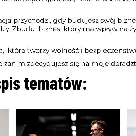
ja przychodzi, gdy budujesz swój bizne
dzy. Zbuduj biznes, który ma wpływ na ży
a, która tworzy wolność i bezpieczeństw
bie zanim zdecydujesz się na moje doradz
 spis tematów: