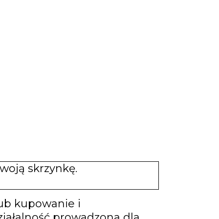
woją skrzynkę.
lub kupowanie i
ziałalność prowadzona dla