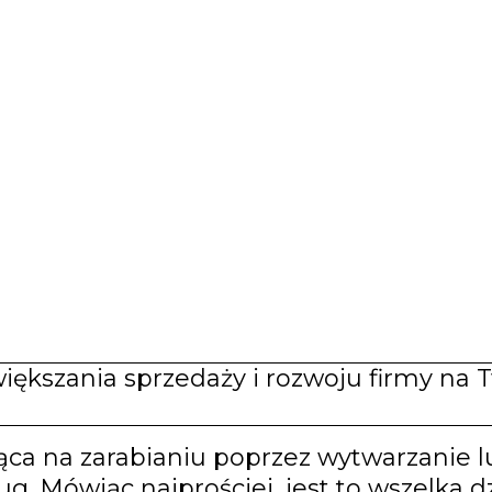
ększania sprzedaży i rozwoju firmy na T
jąca na zarabianiu poprzez wytwarzanie 
. Mówiąc najprościej, jest to wszelka d