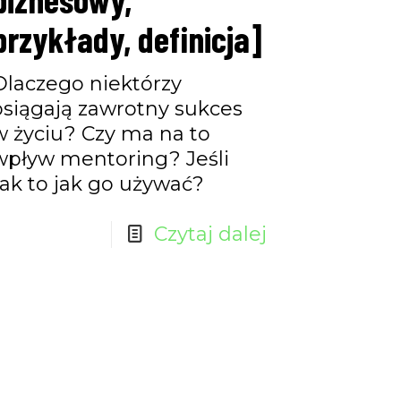
przykłady, definicja]
Dlaczego niektórzy
osiągają zawrotny sukces
w życiu? Czy ma na to
wpływ mentoring? Jeśli
tak to jak go używać?
Czytaj dalej