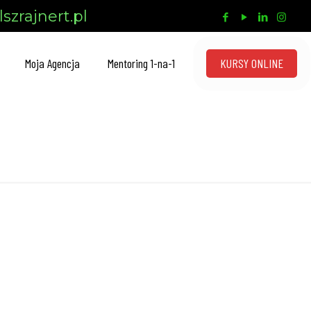
szrajnert.pl
KURSY ONLINE
Moja Agencja
Mentoring 1-na-1