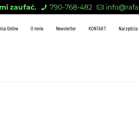
mi zaufać.
790-768-482
info@rafal
nia Online
O mnie
Newsletter
KONTAKT
Narzędzia