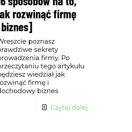
16 sposobów na to,
jak rozwinąć firmę
[biznes]
Wreszcie poznasz
prawdziwe sekrety
prowadzenia firmy. Po
przeczytaniu tego artykułu
będziesz wiedział jak
rozwinąć firmę i
dochodowy biznes
Czytaj dalej