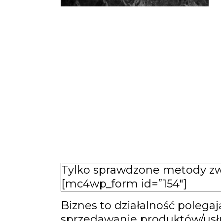
Tylko sprawdzone metody zwi
[mc4wp_form id=”154″]
Biznes to działalność polega
sprzedawanie produktów/usług