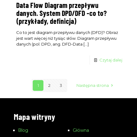
Data Flow Diagram przepływu
danych. System DPD/DFD -co to?
(przykłady, definicja)
Co to jest diagram przepływu danych (DFD)? Obraz
jest wart więcej niż tysiąc słów. Diagram przepływu
danych (pol. DPD, ang. DFD-Data
[…]
Czytaj dalej
1
2
3
Następna strona
Mapa witryny
Blog
Główna