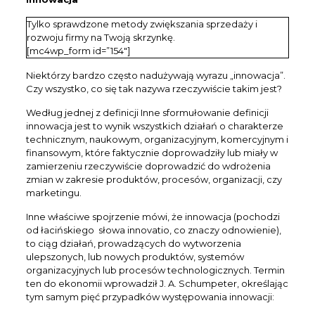
Tylko sprawdzone metody zwiększania sprzedaży i
rozwoju firmy na Twoją skrzynkę.
[mc4wp_form id=”154″]
Niektórzy bardzo często nadużywają wyrazu „innowacja”.
Czy wszystko, co się tak nazywa rzeczywiście takim jest?
Według jednej z definicji Inne sformułowanie definicji
innowacja jest to wynik wszystkich działań o charakterze
technicznym, naukowym, organizacyjnym, komercyjnym i
finansowym, które faktycznie doprowadziły lub miały w
zamierzeniu rzeczywiście doprowadzić do wdrożenia
zmian w zakresie produktów, procesów, organizacji, czy
marketingu.
Inne właściwe spojrzenie mówi, że innowacja (pochodzi
od łacińskiego słowa innovatio, co znaczy odnowienie),
to ciąg działań, prowadzących do wytworzenia
ulepszonych, lub nowych produktów, systemów
organizacyjnych lub procesów technologicznych. Termin
ten do ekonomii wprowadził J. A. Schumpeter, określając
tym samym pięć przypadków występowania innowacji: