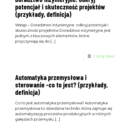
potencjał i skuteczność projektów
(przykłady, definicja)
Wstęp – Doradztwo inżynieryjne: odkryj potencjał i
skuteczność projektów Doradztwo inżynieryjne jest
Clo
jednym z kluczowych elementów, które
this
mod
przyczyniają się do
[…]
Czytaj dalej
Automatyka przemysłowa i
sterowanie -co to jest? (przykłady,
definicja)
Co to jest automatyka przemysłowa? Automatyka
przemysłowa to dziedzina techniki, która zajmuje się
automatyzacją procesów produkcyjnych w różnych
gałęziach przemysłu,
[…]