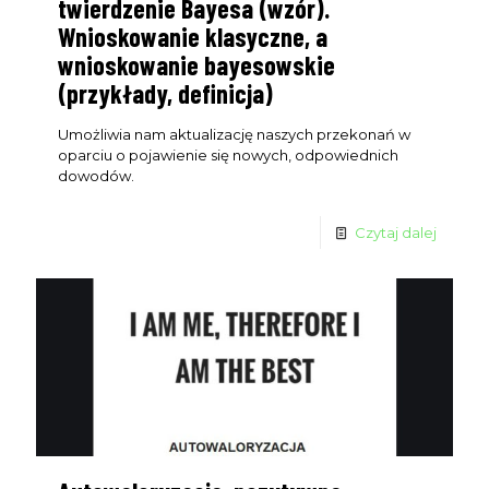
twierdzenie Bayesa (wzór).
Wnioskowanie klasyczne, a
wnioskowanie bayesowskie
(przykłady, definicja)
Umożliwia nam aktualizację naszych przekonań w
Dołącz do nas
NA ŻYWO
oparciu o pojawienie się nowych, odpowiednich
dowodów.
Nie przegap wydarzeń live, podczas których omawiamy
różne tematy i odpowiadamy na pytania, które pomogą Ci
Czytaj dalej
wyprzedzić konkurencję. Zarejestruj się na spotkania,
których gospodarzem jest CEO UniqueSEO - Rafał
Szrajnert.
Live odbywa się 1 w miesiącu i
o terminie powiadamiamy
tylko subskrybentów email.