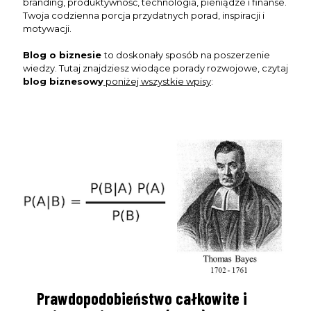
branding, produktywność, technologia, pieniądze i finanse.
Twoja codzienna porcja przydatnych porad, inspiracji i
motywacji.
Blog o biznesie
to doskonały sposób na poszerzenie
wiedzy. Tutaj znajdziesz wiodące porady rozwojowe, czytaj
blog biznesowy
poniżej wszystkie wpisy
:
Clo
this
mod
Prawdopodobieństwo całkowite i