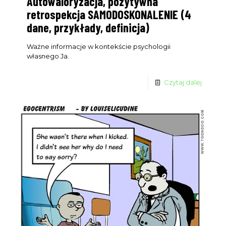
Autowaloryzacja, pozytywna
retrospekcja SAMODOSKONALENIE (4
Imię
First
dane, przykłady, definicja)
Name
Wpisz swój email
Email
Ważne informacje w kontekście psychologii
własnego Ja.
WYŚLIJ
Czytaj dalej