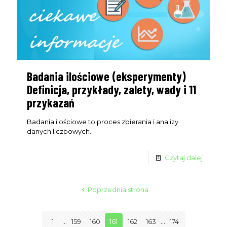
Badania ilościowe (eksperymenty)
Definicja, przykłady, zalety, wady i 11
przykazań
Badania ilościowe to proces zbierania i analizy
danych liczbowych.
Czytaj dalej
Poprzednia strona
1
...
159
160
161
162
163
...
174