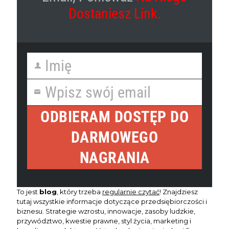
Dostaniesz Link.
Imię
F
i
Wpisz swój email
r
Y
s
o
t
ODBIERAM DOSTĘP DO
u
N
r
a
DARMOWEGO
e
m
m
e
NAGRANIA
a
i
l
To jest
blog
, który trzeba
regularnie czytać
! Znajdziesz
tutaj wszystkie informacje dotyczące przedsiębiorczości i
biznesu. Strategie wzrostu, innowacje, zasoby ludzkie,
przywództwo, kwestie prawne, styl życia, marketing i