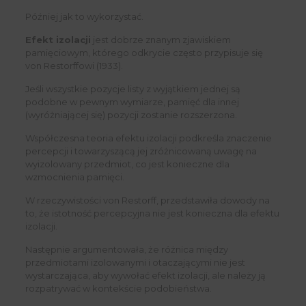
Później jak to wykorzystać.
Efekt izolacji
jest dobrze znanym zjawiskiem
pamięciowym, którego odkrycie często przypisuje się
von Restorffowi (1933).
Jeśli wszystkie pozycje listy z wyjątkiem jednej są
podobne w pewnym wymiarze, pamięć dla innej
(wyróżniającej się) pozycji zostanie rozszerzona.
Współczesna teoria efektu izolacji podkreśla znaczenie
percepcji i towarzyszącą jej zróżnicowaną uwagę na
wyizolowany przedmiot, co jest konieczne dla
wzmocnienia pamięci.
W rzeczywistości von Restorff, przedstawiła dowody na
to, że istotność percepcyjna nie jest konieczna dla efektu
izolacji.
Następnie argumentowała, że ​​różnica między
przedmiotami izolowanymi i otaczającymi nie jest
wystarczająca, aby wywołać efekt izolacji, ale należy ją
rozpatrywać w kontekście podobieństwa.