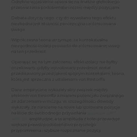
Odrębne wyjaśnienie opiera się na analizie głębokiego
przetwarzania podobieństw i różnic między pozycjami.
Debata dotyczy tego, czy do wywołania tego efektu
niezbędna jest istotność percepcyjna i zróżnicowana
uwaga.
Współczesna teoria utrzymuje, że kontekstualna
niezgodność izolacji prowadzi do zróżnicowanej uwagi
na ten przedmiot.
Opierając się na tym założeniu, efekt izolacji nie byłby
oczekiwany, gdyby wyizolowany przedmiot został
przedstawiony przed jakimś spójnym kontekstem, teoria,
która jest sprzeczna z ustaleniami von Restorffa.
Dane empiryczne wykazały silny związek między
efektem von Restorffa a miarami potencjału związanego
ze zdarzeniami w mózgu. W szczególności dowody
wykazały, że narażenie na nowe lub izolowane pozycje
na liście do swobodnego przywołania
generuje ERP* o
większej
amplitudzie, a ta amplituda z kolei przewiduje
większe prawdopodobieństwo przyszłego
przypomnienia i szybsze rozpoznanie pozycji.