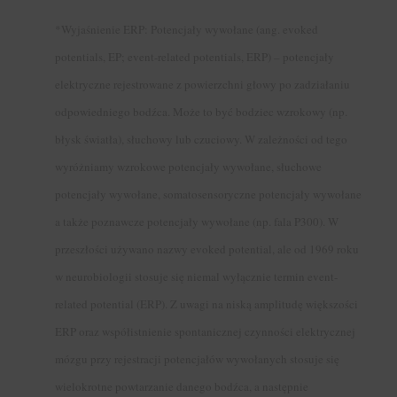
*Wyjaśnienie ERP: Potencjały wywołane (ang. evoked
potentials, EP; event-related potentials, ERP) – potencjały
elektryczne rejestrowane z powierzchni głowy po zadziałaniu
odpowiedniego bodźca. Może to być bodziec wzrokowy (np.
błysk światła), słuchowy lub czuciowy. W zależności od tego
wyróżniamy wzrokowe potencjały wywołane, słuchowe
potencjały wywołane, somatosensoryczne potencjały wywołane
a także poznawcze potencjały wywołane (np. fala P300). W
przeszłości używano nazwy evoked potential, ale od 1969 roku
w neurobiologii stosuje się niemal wyłącznie termin event-
related potential (ERP). Z uwagi na niską amplitudę większości
ERP oraz współistnienie spontanicznej czynności elektrycznej
mózgu przy rejestracji potencjałów wywołanych stosuje się
wielokrotne powtarzanie danego bodźca, a następnie