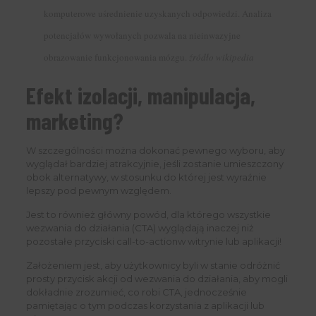
komputerowe uśrednienie uzyskanych odpowiedzi. Analiza
potencjałów wywołanych pozwala na nieinwazyjne
obrazowanie funkcjonowania mózgu.
źródło
wikipedia
Efekt izolacji, manipulacja,
marketing?
W szczególności można dokonać pewnego wyboru, aby
wyglądał bardziej atrakcyjnie, jeśli zostanie umieszczony
obok alternatywy, w stosunku do której jest wyraźnie
lepszy pod pewnym względem.
Jest to również główny powód, dla którego wszystkie
wezwania do działania (CTA) wyglądają inaczej niż
pozostałe przyciski call-to-actionw witrynie lub aplikacji!
Założeniem jest, aby użytkownicy byli w stanie odróżnić
prosty przycisk akcji od wezwania do działania, aby mogli
dokładnie zrozumieć, co robi CTA, jednocześnie
pamiętając o tym podczas korzystania z aplikacji lub