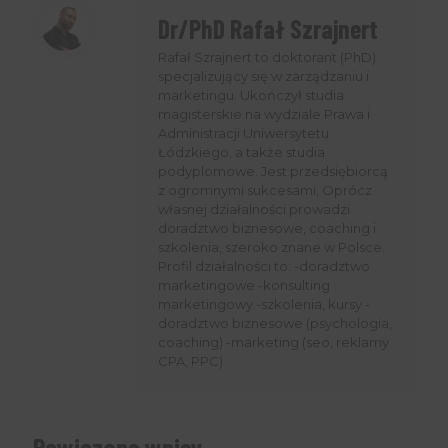
Dr/PhD Rafał Szrajnert
Rafał Szrajnert to doktorant (PhD)
specjalizujący się w zarządzaniu i
marketingu. Ukończył studia
magisterskie na wydziale Prawa i
Administracji Uniwersytetu
Łódzkiego, a także studia
podyplomowe. Jest przedsiębiorcą
z ogromnymi sukcesami, Oprócz
własnej działalności prowadzi
doradztwo biznesowe, coaching i
szkolenia, szeroko znane w Polsce.
Profil działalności to: -doradztwo
marketingowe -konsulting
marketingowy -szkolenia, kursy -
doradztwo biznesowe (psychologia,
coaching) -marketing (seo, reklamy
CPA, PPC)
Powiązane wpisy