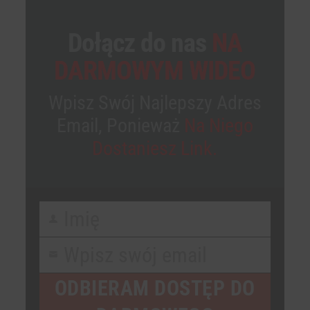
Dołącz do nas
NA
DARMOWYM WIDEO
Wpisz Swój Najlepszy Adres
Email, Ponieważ
Na Niego
Dostaniesz Link.
Imię
First
Name
Wpisz swój email
Your
email
ODBIERAM DOSTĘP DO