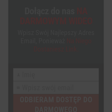
Dołącz do nas
NA
DARMOWYM WIDEO
Wpisz Swój Najlepszy Adres
Email, Ponieważ
Na Niego
Dostaniesz Link.
Imię
First
Name
Wpisz swój email
Your
email
ODBIERAM DOSTĘP DO
DARMOWEGO