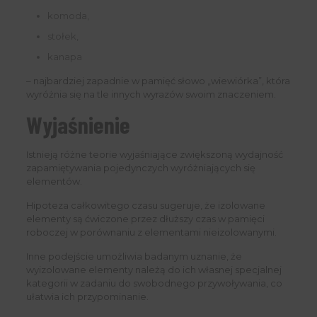
komoda,
stołek,
kanapa
– najbardziej zapadnie w pamięć słowo „wiewiórka”, która
wyróżnia się na tle innych wyrazów swoim znaczeniem.
Wyjaśnienie
Istnieją różne teorie wyjaśniające zwiększoną wydajność
zapamiętywania pojedynczych wyróżniających się
elementów.
Hipoteza całkowitego czasu sugeruje, że izolowane
elementy są ćwiczone przez dłuższy czas w pamięci
roboczej w porównaniu z elementami nieizolowanymi.
Inne podejście umożliwia badanym uznanie, że
wyizolowane elementy należą do ich własnej specjalnej
kategorii w zadaniu do swobodnego przywoływania, co
ułatwia ich przypominanie.