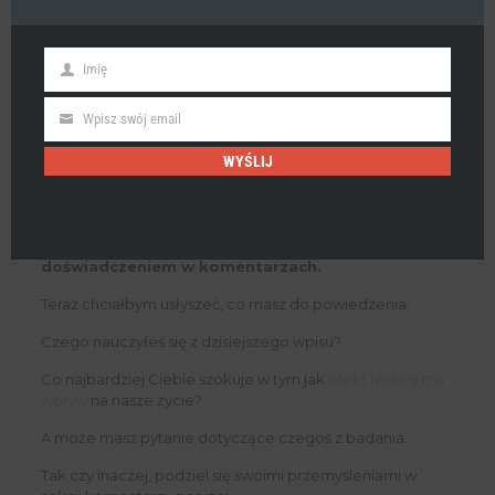
Imię
First
Name
Wpisz swój email
Email
WYŚLIJ
Zachęcam do podzielenia się swoimi opiniami i
doświadczeniem w komentarzach.
Teraz chciałbym usłyszeć, co masz do powiedzenia:
Czego nauczyłeś się z dzisiejszego wpisu?
Co najbardziej Ciebie szokuje w tym jak
efekt izolacji ma
wpływ
na nasze życie?
A może masz pytanie dotyczące czegoś z badania.
Tak czy inaczej, podziel się swoimi przemyśleniami w