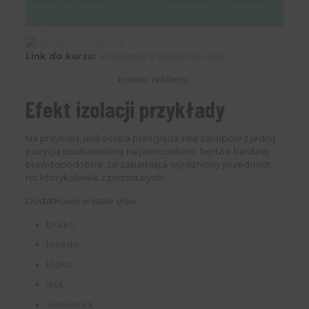
Koniecznie zobacz NAJLEPSZE szkolenie z Facebooka
na rynku
Link do kursu:
szkolenie Facebook Ads
Koniec reklamy.
Efekt izolacji przykłady
Na przykład, jeśli osoba przegląda listę zakupów z jedną
pozycją podświetloną na jasnozielono, będzie bardziej
prawdopodobne, że zapamięta wyróżniony przedmiot
niż którykolwiek z pozostałych.
Dodatkowo w liście słów:
biurko,
krzesło,
łóżko,
stół,
wiewiórka,