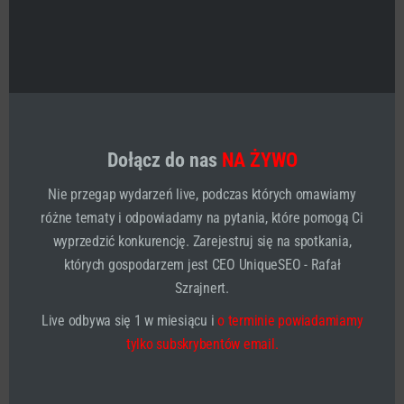
pozycji na liście produktów.
I w ikonie aplikacji, aby przypomnieć nam, że jest
nieprzeczytane powiadomienie.
Dołącz do nas
NA ŻYWO
Nie przegap wydarzeń live, podczas których omawiamy
różne tematy i odpowiadamy na pytania, które pomogą Ci
wyprzedzić konkurencję. Zarejestruj się na spotkania,
których gospodarzem jest CEO UniqueSEO - Rafał
Szrajnert.
Live odbywa się 1 w miesiącu i
o terminie powiadamiamy
tylko subskrybentów email.