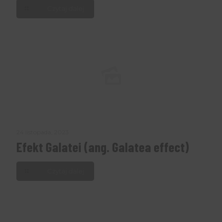
Czytaj dalej
24 listopada, 2023
Efekt Galatei (ang. Galatea effect)
Czytaj dalej