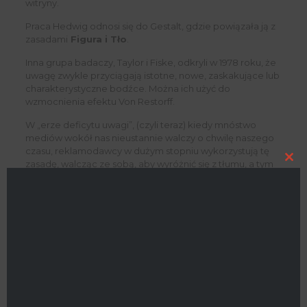
witryny.
Praca Hedwig odnosi się do Gestalt, gdzie powiązała ją z
zasadami
Figura i Tło
.
Inna grupa badaczy, Taylor i Fiske, odkryli w 1978 roku, że
uwagę zwykle przyciągają istotne, nowe, zaskakujące lub
charakterystyczne bodźce. Można ich użyć do
wzmocnienia efektu Von Restorff.
W „erze deficytu uwagi”, (czyli teraz) kiedy mnóstwo
mediów wokół nas nieustannie walczy o chwilę naszego
czasu, reklamodawcy w dużym stopniu wykorzystują tę
zasadę, walcząc ze sobą, aby wyróżnić się z tłumu, a tym
Clo
samym zostać zapamiętanym przez publiczność.
this
mod
Czy projektant UX musi też to
wiedzieć?
Oczywiście, ponieważ cały czas używamy prac Von
Restorff.
Elementu nawigacji musi różnić się od innych. Wyróżniać
musi się „oferta specjalna” lub „nowa” naklejka na jednej