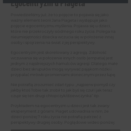
Egocentryzm u Piageta
Powiedzieliśmy już, że to pojęcie to pojawia się jako
ważny element teorii Jana Piageta i występuje jako
pojęcie egocentryzmu myślenia. Pojawia się u dzieci,
które nie przekroczyły siódmego roku życia. Polega na
nieumiejętności dziecka wczucia się w położenie innej
osoby i spojrzenia na świat z jej perspektywy.
Egocentryzm jest skorelowany z agresją. Zdolność
wczuwania się w położenie innych osób (empatia) jest
jednym z najsilniejszych hamulców agresji. Dlatego małe
dzieci bez skrupułów mogą wyrywać pająkom nóżki i
przypalać mrówki promieniami słonecznymi przez lupę.
Nie potrafią zrozumieć zdań typu: „najpierw pomyśl czy
jakby ktoś Tobie tak zrobił to jak byś się czuł i jak teraz
czuje się ten drugi chłopczyk/dziewczynka” itp.
Przykładem na egocentryzm u dzieci jest tak zwany
eksperyment z górami. Piaget udowadnia w nim, że
dzieci poniżej 7 roku życia nie potrafią patrzeć z
perspektywy drugiej osoby. Poglądowe wideo poniżej: