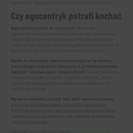
niektórych “obserwatorów”, a on sam jest na “scenie”.
Czy egocentryk potrafi kochać
Egocentryczność w relacjach:
Dla osoby
egocentrycznej życie może wydawać się wyizolowane.
Żyjąc z uprzedzeniami poznawczymi, egocentryczna
osoba może wierzyć, że wszyscy patrzą na nią i że każdy
jej ruch lub decyzja jest zauważana przez innych.
Może to wywołać ogromną presję na tę osobę,
powodując niepokój związany z podejmowaniem
decyzji i interakcjami społecznymi.
Nawet jeśli chcą
nawiązać kontakt z innymi, mogą nie wiedzieć, jak to
zrobić, lub mogą być zdezorientowani, dlaczego ich
wysiłki nie działają.
Bycie w związku z kimś, kto jest egocentryczny
:
pamiętaj, że osoba będąca z kimś kto jest bardzo
egocentryczny może czuć się bardzo samotnie i może
mieć poczucie, że nigdy nie jest widziana, słyszana ani
ceniona w związku.
Twój partner może bez Ciebie
podejmować ważne