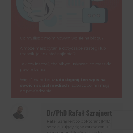
Co myślisz o moim nowym wpisie na blogu?
A może masz pytanie dotyczące strategii lub
techniki jak działać najlepiej?
Tak czy inaczej, chciałbym usłyszeć, co masz do
powiedzenia.
Więc śmiało, teraz
udostępnij ten wpis na
swoich social mediach
i zobacz co inni mają
do powiedzenia.
Dr/PhD Rafał Szrajnert
Rafał Szrajnert to doktorant (PhD)
specjalizujący się w zarządzaniu i
marketingu. Ukończył studia