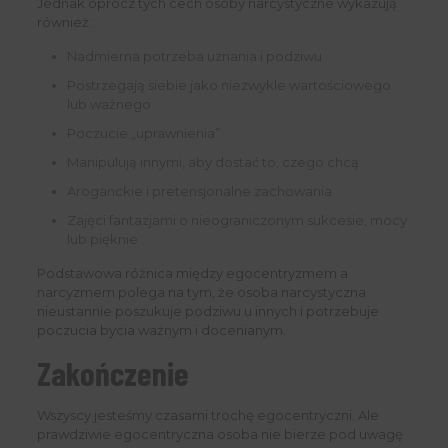
Jednak oprócz tych cech osoby narcystyczne wykazują
również:
Nadmierna potrzeba uznania i podziwu
Postrzegają siebie jako niezwykle wartościowego
lub ważnego
Poczucie „uprawnienia”
Manipulują innymi, aby dostać to, czego chcą
Aroganckie i pretensjonalne zachowania
Zajęci fantazjami o nieograniczonym sukcesie, mocy
lub pięknie
Podstawowa różnica między egocentryzmem a
narcyzmem polega na tym, że osoba narcystyczna
nieustannie poszukuje podziwu u innych i potrzebuje
poczucia bycia ważnym i docenianym.
Zakończenie
Wszyscy jesteśmy czasami trochę egocentryczni. Ale
prawdziwie egocentryczna osoba nie bierze pod uwagę