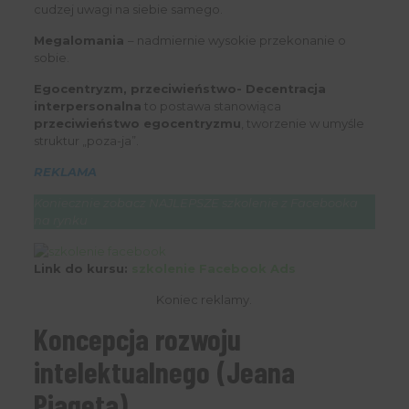
cudzej uwagi na siebie samego.
Megalomania
– nadmiernie wysokie przekonanie o
sobie.
Egocentryzm, przeciwieństwo- Decentracja
interpersonalna
to postawa stanowiąca
przeciwieństwo egocentryzmu
, tworzenie w umyśle
struktur „poza-ja”.
REKLAMA
Koniecznie zobacz NAJLEPSZE szkolenie z Facebooka
na rynku
Link do kursu:
szkolenie Facebook Ads
Koniec reklamy.
Koncepcja rozwoju
intelektualnego (Jeana
Piageta)