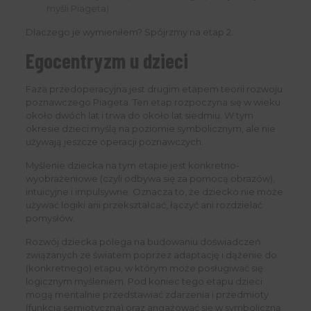
myśli Piageta)
Dlaczego je wymieniłem? Spójrzmy na etap 2.
Egocentryzm u dzieci
Faza przedoperacyjna jest drugim etapem teorii rozwoju
poznawczego Piageta. Ten etap rozpoczyna się w wieku
około dwóch lat i trwa do około lat siedmiu. W tym
okresie dzieci myślą na poziomie symbolicznym, ale nie
używają jeszcze operacji poznawczych.
Myślenie dziecka na tym etapie jest konkretno-
wyobrażeniowe (czyli odbywa się za pomocą obrazów),
intuicyjne i impulsywne. Oznacza to, że dziecko nie może
używać logiki ani przekształcać, łączyć ani rozdzielać
pomysłów.
Rozwój dziecka polega na budowaniu doświadczeń
związanych ze światem poprzez adaptację i dążenie do
(konkretnego) etapu, w którym może posługiwać się
logicznym myśleniem. Pod koniec tego etapu dzieci
mogą mentalnie przedstawiać zdarzenia i przedmioty
(funkcja semiotyczna) oraz angażować się w symboliczną