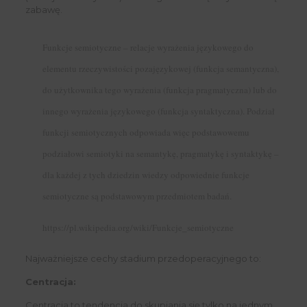
zabawę.
Funkcje semiotyczne – relacje wyrażenia językowego do
elementu rzeczywistości pozajęzykowej (funkcja semantyczna),
do użytkownika tego wyrażenia (funkcja pragmatyczna) lub do
innego wyrażenia językowego (funkcja syntaktyczna). Podział
funkcji semiotycznych odpowiada więc podstawowemu
podziałowi semiotyki na semantykę, pragmatykę i syntaktykę –
dla każdej z tych dziedzin wiedzy odpowiednie funkcje
semiotyczne są podstawowym przedmiotem badań.
https://pl.wikipedia.org/wiki/Funkcje_semiotyczne
Najważniejsze cechy stadium przedoperacyjnego to:
Centracja:
Centracja to tendencja do skupiania się tylko na jednym