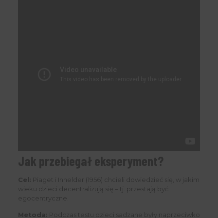
Jak przebiegał eksperyment?
Cel:
Piaget i Inhelder (1956) chcieli dowiedzieć się, w jakim
wieku dzieci decentralizują się – tj. przestają być
egocentryczne.
Metoda:
Podczas testu dzieci sadzane były naprzeciwko