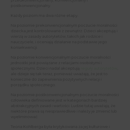
przedkonwencjonalny, konwencjonalny i
postkonwencjonalny.
Każdy poziom ma dwa różne etapy.
Na poziomie prekonwencjonalnym poczucie moralności
dziecka jest kontrolowane z zewnątrz. Dzieci akceptują i
wierzą w zasady autorytetów, takich jak rodzice i
nauczyciele, i oceniają działanie na podstawie jego
konsekwencji.
Na poziomie konwencjonalnym poczucie moralności
jednostki jest powiązane z relacjami osobistymi i
społecznymi. Dzieci nadal akceptują
reguły autorytetów
,
ale dzieje się tak teraz, ponieważ uważają, że jest to
konieczne do zapewnienia pozytywnych relacji i
porządku społecznego.
Na poziomie postkonwencjonalnym poczucie moralności
człowieka definiowane jest w kategoriach bardziej
abstrakcyjnych zasad i wartości. Ludzie tutaj uważają, że
niektóre prawa są niesprawiedliwe i należy je zmienić lub
wyeliminować.
Teoria Kohlberga była krytykowana za jej kulturowe i