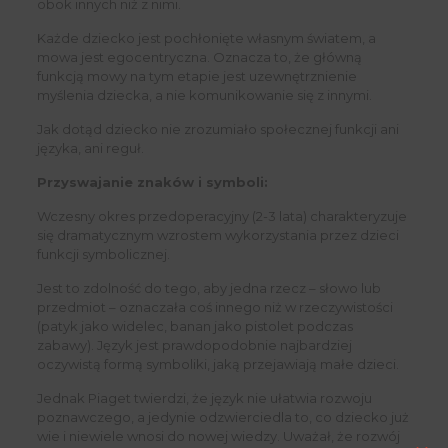
obok innych niż z nimi.
Każde dziecko jest pochłonięte własnym światem, a
mowa jest egocentryczna. Oznacza to, że główną
funkcją mowy na tym etapie jest uzewnętrznienie
myślenia dziecka, a nie komunikowanie się z innymi.
Jak dotąd dziecko nie zrozumiało społecznej funkcji ani
języka, ani reguł.
Przyswajanie znaków i symboli:
Wczesny okres przedoperacyjny (2-3 lata) charakteryzuje
się dramatycznym wzrostem wykorzystania przez dzieci
funkcji symbolicznej.
Jest to zdolność do tego, aby jedna rzecz – słowo lub
przedmiot – oznaczała coś innego niż w rzeczywistości
(patyk jako widelec, banan jako pistolet podczas
zabawy). Język jest prawdopodobnie najbardziej
oczywistą formą symboliki, jaką przejawiają małe dzieci.
Jednak Piaget twierdzi, że język nie ułatwia rozwoju
poznawczego, a jedynie odzwierciedla to, co dziecko już
wie i niewiele wnosi do nowej wiedzy. Uważał, że rozwój