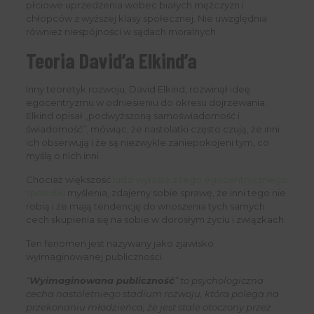
płciowe uprzedzenia wobec białych mężczyzn i
chłopców z wyższej klasy społecznej. Nie uwzględnia
również niespójności w sądach moralnych.
Teoria David’a Elkind’a
Inny teoretyk rozwoju, David Elkind, rozwinął ideę
egocentryzmu w odniesieniu do okresu dojrzewania.
Elkind opisał „podwyższoną samoświadomość i
świadomość”, mówiąc, że nastolatki często czują, że inni
ich obserwują i że są niezwykle zaniepokojeni tym, co
myślą o nich inni.
Chociaż większość
ludzi wyrasta z tego egocentrycznego
sposobu
myślenia, zdajemy sobie sprawę, że inni tego nie
robią i że mają tendencję do wnoszenia tych samych
cech skupienia się na sobie w dorosłym życiu i związkach.
Ten fenomen jest nazywany jako zjawisko
wyimaginowanej publiczności.
“
Wyimaginowana publiczność
” to psychologiczna
cecha nastoletniego stadium rozwoju, która polega na
przekonaniu młodzieńca, że ​​jest stale otoczony przez