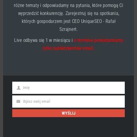
różne tematy i odpowiadamy na pytania, które pomogą Ci
wyprzedzić konkurencję. Zarejestruj się na spotkania,
których gospodarzem jest CEO UniqueSEO - Rafał
Szrajnert.
Live odbywa się 1 w miesiącu i
o terminie powiadamiamy
tylko subskrybentów email.
Jak postępować z
egocentrykiem, psychologia
Imię
First
Name
Najpierw musimy zrozumieć 3 teorie:
Wpisz swój email
Email
Piaget (poruszony wyżej)
WYŚLIJ
Teoria rozwoju moralnego Lawrence’a Kohlberga
Teoria David’a Elkind’a