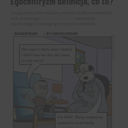
Egocentryzm definicja, co to?
O egocentryzmie możemy mówić w kilku kontekstach
m.in. poruszając
błędy poznawcze
, heurystyki i
psychologię, Dokonajmy poniżej rozróżnienia: