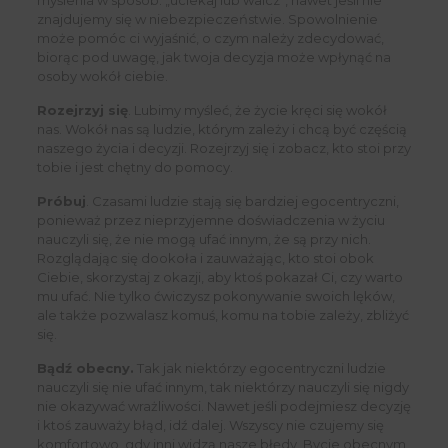
myślenia w sposób: „uciekaj lub walcz”, nawet jeśli nie
znajdujemy się w niebezpieczeństwie. Spowolnienie
może pomóc ci wyjaśnić, o czym należy zdecydować,
biorąc pod uwagę, jak twoja decyzja może wpłynąć na
osoby wokół ciebie.
Rozejrzyj się
. Lubimy myśleć, że życie kręci się wokół
nas. Wokół nas są ludzie, którym zależy i chcą być częścią
naszego życia i decyzji. Rozejrzyj się i zobacz, kto stoi przy
tobie i jest chętny do pomocy.
Próbuj
. Czasami ludzie stają się bardziej egocentryczni,
ponieważ przez nieprzyjemne doświadczenia w życiu
nauczyli się, że nie mogą ufać innym, że są przy nich.
Rozglądając się dookoła i zauważając, kto stoi obok
Ciebie, skorzystaj z okazji, aby ktoś pokazał Ci, czy warto
mu ufać. Nie tylko ćwiczysz pokonywanie swoich lęków,
ale także pozwalasz komuś, komu na tobie zależy, zbliżyć
się.
Bądź obecny.
Tak jak niektórzy egocentryczni ludzie
nauczyli się nie ufać innym, tak niektórzy nauczyli się nigdy
nie okazywać wrażliwości. Nawet jeśli podejmiesz decyzję
i ktoś zauważy błąd, idź dalej. Wszyscy nie czujemy się
komfortowo, gdy inni widzą nasze błędy. Bycie obecnym