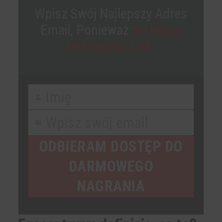
Wpisz Swój Najlepszy Adres
Email, Ponieważ
Na Niego
Dostaniesz Link.
Imię
First
Name
Wpisz swój email
Your
email
ODBIERAM DOSTĘP DO
DARMOWEGO
NAGRANIA