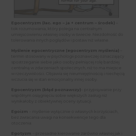
Egocentryzm (łac. ego – ja + centrum – środek)
–
tok rozumowania, który polega na centralnym
umiejscowieniu własnej osoby w świecie. Niezdolność do
tolerowania innych poglądów i postaw niż własne.
Myślenie egocentryczne (egocentryzm myślenia)
–
termin stosowany w psychologii poznawczej oznaczający
spostrzeganie siebie jako osoby pełniącej rolę bardziej
centralną w zdarzeniach społecznych, niż to ma miejsce
w rzeczywistości. Objawia się nieumiejętnością i niechęcią
wczucia się w stan emocjonalny innej osoby.
Egocentryzm (błąd poznawczy)
– przypisywanie przy
wspólnym osiągnięciu sobie większych zasług niż
wynikałoby z obiektywnej oceny sytuacji.
Egoizm
– myślenie wyłącznie o własnych korzyściach,
bez zwracania uwagi na konsekwencje tego dla
otoczenia.
Egotyzm
– przesadne kierowanie zarówno własnej jak i