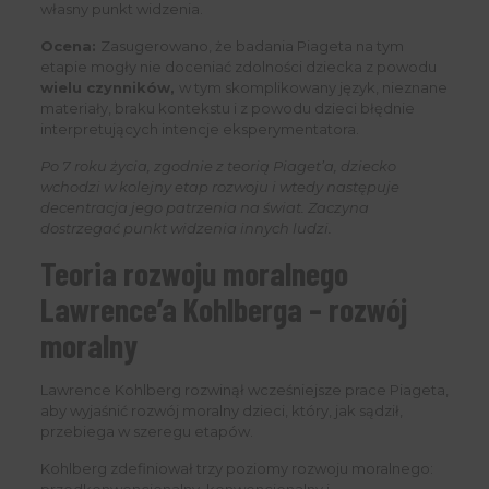
własny punkt widzenia.
Ocena:
Zasugerowano, że badania Piageta na tym
etapie mogły nie doceniać zdolności dziecka z powodu
wielu czynników,
w tym skomplikowany język, nieznane
materiały, braku kontekstu i z powodu dzieci błędnie
interpretujących intencje eksperymentatora.
Po 7 roku życia, zgodnie z teorią Piaget’a, dziecko
wchodzi w kolejny etap rozwoju i wtedy następuje
decentracja jego patrzenia na świat. Zaczyna
dostrzegać punkt widzenia innych ludzi.
Teoria rozwoju moralnego
Lawrence’a Kohlberga – rozwój
moralny
Lawrence Kohlberg rozwinął wcześniejsze prace Piageta,
aby wyjaśnić rozwój moralny dzieci, który, jak sądził,
przebiega w szeregu etapów.
Kohlberg zdefiniował trzy poziomy rozwoju moralnego: