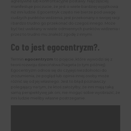
agresywne lub konfrontacyjne postawy. Najczęściej
manifestuje poczucie, że jest o wiele bardziej wyjątkowa
niż inni ludzie. Egocentryk często nie bierze pod uwagę
cudzych punktów widzenia, jest przekonany o swojej racji
i bardzo trudno go przekonać do czegoś innego. Może
być też uwikłany w wiele odmiennych punktów widzenia i
przez to trudno mu znaleźć zgodę z innymi.
Co to jest egocentryzm?.
Termin
egocentryzm
to pojęcie, które wywodzi się z
teorii rozwoju dzieciństwa Piageta (o tym później).
Egocentryzm odnosi się do czyjejś niezdolności do
zrozumienia, że pogląd lub opinia innej osoby może
różnić się od jej własnego. Jest to błąd poznawczy
polegający na tym, że ktoś założyłby, że inni mają taką
samą perspektywę jak oni, nie mogąc sobie wyobrazić, że
inni ludzie mieliby własne postrzeganie.