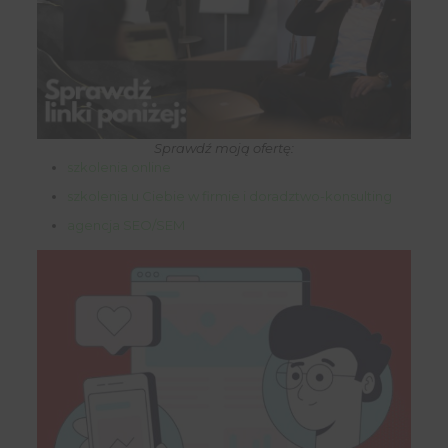
Sprawdź moją ofertę:
szkolenia online
szkolenia u Ciebie w firmie i doradztwo-konsulting
agencja SEO/SEM