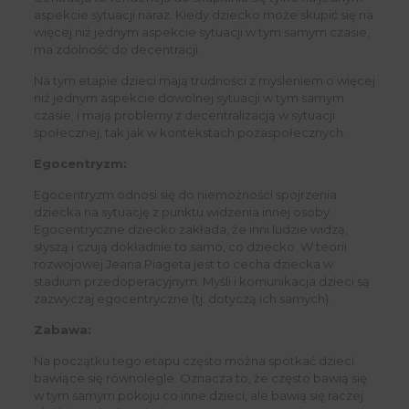
aspekcie sytuacji naraz. Kiedy dziecko może skupić się na
więcej niż jednym aspekcie sytuacji w tym samym czasie,
ma zdolność do decentracji.
Na tym etapie dzieci mają trudności z myśleniem o więcej
niż jednym aspekcie dowolnej sytuacji w tym samym
czasie; i mają problemy z decentralizacją w sytuacji
społecznej, tak jak w kontekstach pozaspołecznych.
Egocentryzm:
Egocentryzm odnosi się do niemożności spojrzenia
dziecka na sytuację z punktu widzenia innej osoby.
Egocentryczne dziecko zakłada, że inni ludzie widzą,
słyszą i czują dokładnie to samo, co dziecko. W teorii
rozwojowej Jeana Piageta jest to cecha dziecka w
stadium przedoperacyjnym. Myśli i komunikacja dzieci są
zazwyczaj egocentryczne (tj. dotyczą ich samych).
Zabawa:
Na początku tego etapu często można spotkać dzieci
bawiące się równolegle. Oznacza to, że często bawią się
w tym samym pokoju co inne dzieci, ale bawią się raczej