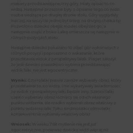
makiety przedstawiającej trzy góry. Miały opisać to co
widzą. Następnie proszone były o opisanie tego co widzi
osoba siedząca po drugiej stronie stołu. Góry wyglądały
inaczej, na szczycie jednej był śnieg, na drugiej chatka itp.
Pozwolono dziecku obejść model, obejrzeć go, a
następnie usiąść z boku. Lalkę umieszcza się następnie w
różnych pozycjach stołu.
Następnie dziecku pokazano 10 zdjęć gór wykonanych z
różnych pozycji i poproszono o wskazanie, które
przedstawia widok z perspektywy lalek. Piaget założył,
że jeśli dziecko prawidłowo wybiera przedstawiając
widok lalki, nie jest egocentryczne.
Wyniki:
Czterolatki prawie zawsze wybierały obraz, który
przedstawiał to, co widzą, i nie wykazywały świadomości,
że widok z perspektywy lalki będzie inny. Sześciolatki
często wybierały obraz różniący się od ich własnego
punktu widzenia, ale rzadko wybierali obraz właściwy z
punktu widzenia lalki. Tylko siedmiolatki i ośmiolatki
konsekwentnie wybierały właściwy obraz.
Wniosek:
W wieku 7 lat myślenie nie jest już
egocentryczne, ponieważ dziecko widzi więcej niż