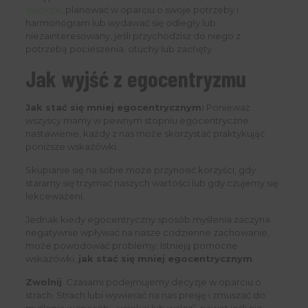
decyzje
, planować w oparciu o swoje potrzeby i
harmonogram lub wydawać się odległy lub
niezainteresowany, jeśli przychodzisz do niego z
potrzebą pocieszenia, otuchy lub zachęty.
Jak wyjść z egocentryzmu
Jak stać się mniej egocentrycznym:
Ponieważ
wszyscy mamy w pewnym stopniu egocentryczne
nastawienie, każdy z nas może skorzystać praktykując
poniższe wskazówki.
Skupianie się na sobie może przynosić korzyści, gdy
staramy się trzymać naszych wartości lub gdy czujemy się
lekceważeni.
Jednak kiedy egocentryczny sposób myślenia zaczyna
negatywnie wpływać na nasze codzienne zachowanie,
może powodować problemy. Istnieją pomocne
wskazówki,
jak stać się mniej egocentrycznym
.
Zwolnij
. Czasami podejmujemy decyzje w oparciu o
strach. Strach lubi wywierać na nas presję i zmuszać do