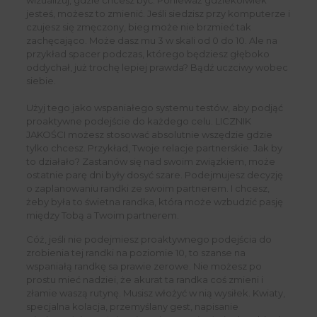
jesteś, możesz to zmienić. Jeśli siedzisz przy komputerze i
czujesz się zmęczony, bieg może nie brzmieć tak
zachęcająco. Może dasz mu 3 w skali od 0 do 10. Ale na
przykład spacer podczas, którego będziesz głęboko
oddychał, już trochę lepiej prawda? Bądź uczciwy wobec
siebie.
Użyj tego jako wspaniałego systemu testów, aby podjąć
proaktywne podejście do każdego celu. LICZNIK
JAKOŚCI możesz stosować absolutnie wszędzie gdzie
tylko chcesz. Przykład, Twoje relacje partnerskie. Jak by
to działało? Zastanów się nad swoim związkiem, może
ostatnie parę dni były dosyć szare. Podejmujesz decyzję
o zaplanowaniu randki ze swoim partnerem. I chcesz,
żeby była to świetna randka, która może wzbudzić pasję
między Tobą a Twoim partnerem.
Cóż, jeśli nie podejmiesz proaktywnego podejścia do
zrobienia tej randki na poziomie 10, to szanse na
wspaniałą randkę sa prawie zerowe. Nie możesz po
prostu mieć nadziei, że akurat ta randka coś zmieni i
złamie waszą rutynę. Musisz włożyć w nią wysiłek. Kwiaty,
specjalna kolacja, przemyślany gest, napisanie