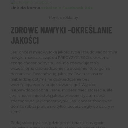
Link do kursu:
szkolenie Facebook Ads
Koniec reklamy.
ZDROWE NAWYKI -OKREŚLANIE
JAKOŚCI
Jeśli chcesz mieć wysoką jakość życia i zbudować zdrowe
nawyki, musisz zacząć od PRECYZYJNEGO określenia,
czego chcesz od życia. Jeśli nie zdecydujesz się
wcześniej na doświadczenie na poziomie 10, to go nie
dostaniesz. Zastanów się, jaka jest Twoja szansa na
najbardziej optymalne doświadczenie bez
wcześniejszego zaprojektowania go? Wysoce
nieprawdopodobna. Jasne, możesz mieć szczęście, ale
jeśli chcesz mieć stałą jakość w swoim życiu, musisz
zdecydować, jaki chcesz wynik. Jeśli chcesz zbudować
dom to robisz plan, a nie tylko rzucasz cegły do dziury w
ziemi.
Zadaj sobie pytanie, gdzie jesteś teraz, a następnie
wizualizuj, gdzie chcesz być. Ponieważ gdziekolwiek