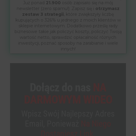
Już ponad
21.900
osób zapisało się na mój
newsletter (zero spamu!) .Zapisz się i
otrzymasz
zestaw 3 strategii
, które zwiększyły liczbę
kupujących o 326% u jednego z moich klientów w
sklepie internetowym. Dodatkowo prześlę rady
biznesowe takie jak policzyć koszty, policzyć Twoją
wartość netto, sprawdzić opłacalność różnych
inwestycji, poznać sposoby na zarabianie i wiele
innych!
Dołącz do nas
NA
DARMOWYM WIDEO
Wpisz Swój Najlepszy Adres
Email, Ponieważ
Na Niego
Dostaniesz Link.