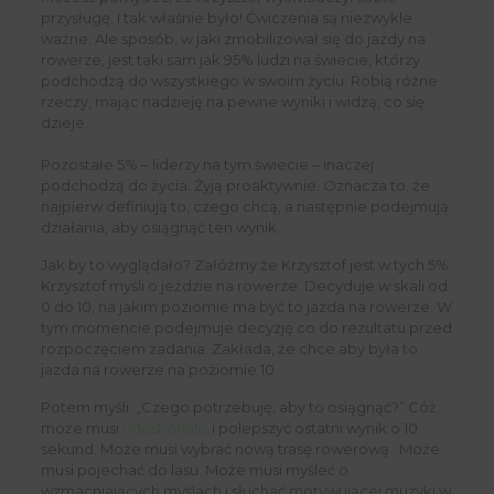
przysługę. I tak właśnie było! Ćwiczenia są niezwykle
ważne. Ale sposób, w jaki zmobilizował się do jazdy na
rowerze, jest taki sam jak ​​95% ludzi na świecie, którzy
podchodzą do wszystkiego w swoim życiu. Robią różne
rzeczy, mając nadzieję na pewne wyniki i widzą, co się
dzieje.
Pozostałe 5% – liderzy na tym świecie – inaczej
podchodzą do życia. Żyją proaktywnie. Oznacza to, że
najpierw definiują to, czego chcą, a następnie podejmują
działania, aby osiągnąć ten wynik.
Jak by to wyglądało? Załóżmy że Krzysztof jest w tych 5%.
Krzysztof myśli o jeździe na rowerze. Decyduje w skali od
0 do 10, na jakim poziomie ma być to jazda na rowerze. W
tym momencie podejmuje decyzję co do rezultatu przed
rozpoczęciem zadania. Zakłada, że chce aby była to
jazda na rowerze na poziomie 10.
Potem myśli: „Czego potrzebuję, aby to osiągnąć?” Cóż,
może musi
udoskonalić
i polepszyć ostatni wynik o 10
sekund. Może musi wybrać nową trasę rowerową . Może
musi pojechać do lasu. Może musi myśleć o
wzmacniających myślach i słuchać motywującej muzyki w