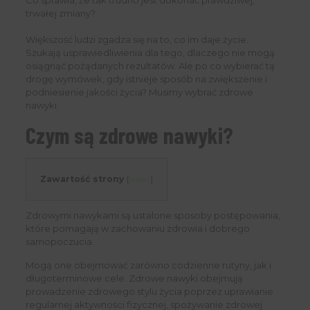
trwałej zmiany?
Większość ludzi zgadza się na to, co im daje życie.
Szukają usprawiedliwienia dla tego, dlaczego nie mogą
osiągnąć pożądanych rezultatów. Ale po co wybierać tą
drogę wymówek, gdy istnieje sposób na zwiększenie i
podniesienie jakości życia? Musimy wybrać zdrowe
nawyki.
Czym są zdrowe nawyki?
Zawartość strony
[
pokaż
]
Zdrowymi nawykami są ustalone sposoby postępowania,
które pomagają w zachowaniu zdrowia i dobrego
samopoczucia.
Mogą one obejmować zarówno codzienne rutyny, jak i
długoterminowe cele. Zdrowe nawyki obejmują
prowadzenie zdrowego stylu życia poprzez uprawianie
regularnej aktywności fizycznej, spożywanie zdrowej