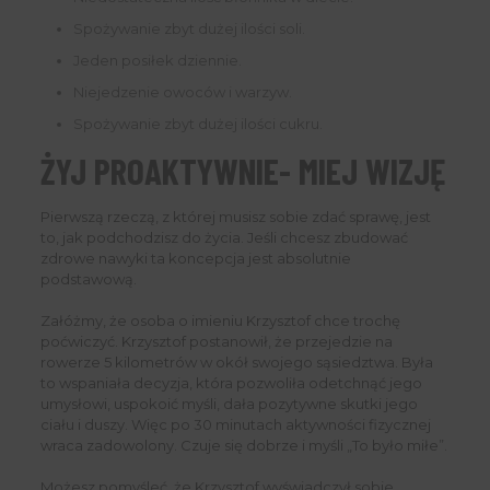
Spożywanie zbyt dużej ilości soli.
Jeden posiłek dziennie.
Niejedzenie owoców i warzyw.
Spożywanie zbyt dużej ilości cukru.
ŻYJ PROAKTYWNIE- MIEJ WIZJĘ
Pierwszą rzeczą, z której musisz sobie zdać sprawę, jest
to, jak podchodzisz do życia. Jeśli chcesz zbudować
zdrowe nawyki ta koncepcja jest absolutnie
podstawową.
Załóżmy, że osoba o imieniu Krzysztof chce trochę
poćwiczyć. Krzysztof postanowił, że przejedzie na
rowerze 5 kilometrów w okół swojego sąsiedztwa. Była
to wspaniała decyzja, która pozwoliła odetchnąć jego
umysłowi, uspokoić myśli, dała pozytywne skutki jego
ciału i duszy. Więc po 30 minutach aktywności fizycznej
wraca zadowolony. Czuje się dobrze i myśli „To było miłe”.
Możesz pomyśleć, że Krzysztof wyświadczył sobie