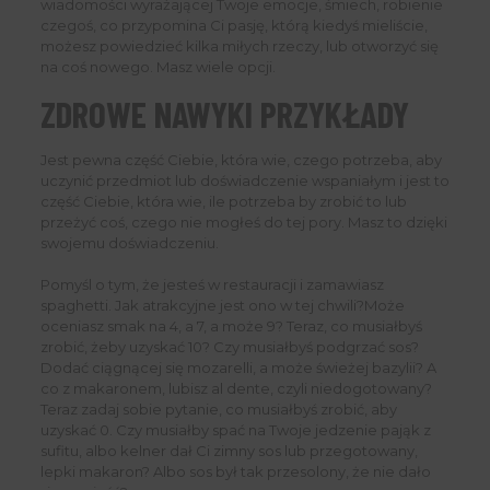
wiadomości wyrażającej Twoje emocje, śmiech, robienie
czegoś, co przypomina Ci pasję, którą kiedyś mieliście,
możesz powiedzieć kilka miłych rzeczy, lub otworzyć się
na coś nowego. Masz wiele opcji.
ZDROWE NAWYKI PRZYKŁADY
Jest pewna część Ciebie, która wie, czego potrzeba, aby
uczynić przedmiot lub doświadczenie wspaniałym i jest to
część Ciebie, która wie, ile potrzeba by zrobić to lub
przeżyć coś, czego nie mogłeś do tej pory. Masz to dzięki
swojemu doświadczeniu.
Pomyśl o tym, że jesteś w restauracji i zamawiasz
spaghetti. Jak atrakcyjne jest ono w tej chwili?Może
oceniasz smak na 4, a 7, a może 9? Teraz, co musiałbyś
zrobić, żeby uzyskać 10? Czy musiałbyś podgrzać sos?
Dodać ciągnącej się mozarelli, a może świeżej bazylii? A
co z makaronem, lubisz al dente, czyli niedogotowany?
Teraz zadaj sobie pytanie, co musiałbyś zrobić, aby
uzyskać 0. Czy musiałby spać na Twoje jedzenie pająk z
sufitu, albo kelner dał Ci zimny sos lub przegotowany,
lepki makaron? Albo sos był tak przesolony, że nie dało