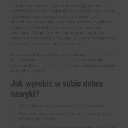
Niezależnie od tego, czy chodzi o zrezygnowanie ze
złych nawyków, takich jak palenie, narkotyki czy alkohol,
lub rozwijanie zdrowszych nawyków, takich jak
prawidłowe odżywianie i ćwiczenia, tworzenie większej
pasji w Twoim związku, czy podejmując właściwe
działania na Twojej ścieżce kariery, istnieje potężne
narzędzie o nazwie LICZNIK JAKOŚCI, które może pomóc
Ci stworzyć trwałą zmianę w Twoim życiu.
To co charakteryzuje ludzi którzy wiedzą
jak osiągnąć cel
,
mają wybitne
cechy przedsiębiorcy
, czy posiadają
odpowiednie
kompetencje lidera
jest właśnie tworzenie
dobrych nawyków.
Jak wyrobić w sobie dobre
nawyki?
Ustal cele i nagradzaj siebie za ich osiągnięcie.
Ustanów ramy czasowe. Ustal sobie konkretny plan i
staraj się go trzymać.
Utrzymuj pozytywne podejście. Pamiętaj, że zmiana