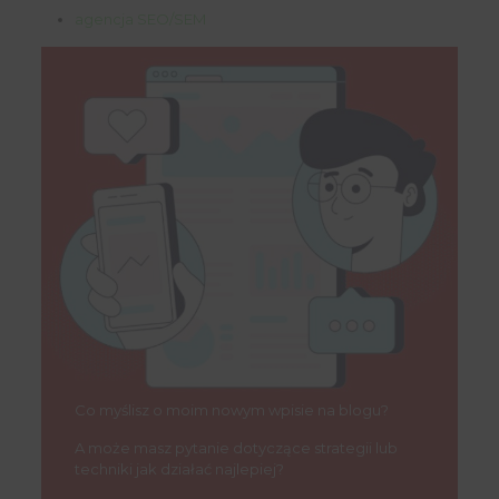
agencja SEO/SEM
Co myślisz o moim nowym wpisie na blogu?
A może masz pytanie dotyczące strategii lub
techniki jak działać najlepiej?