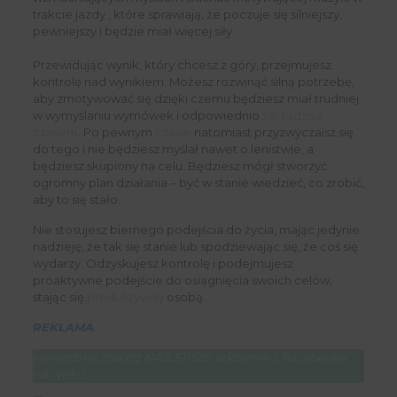
trakcie jazdy , które sprawiają, że poczuje się silniejszy,
pewniejszy i będzie miał więcej siły.
Przewidując wynik, który chcesz z góry, przejmujesz
kontrolę nad wynikiem. Możesz rozwinąć silną potrzebę,
aby zmotywować się dzięki czemu będziesz miał trudniej
w wymyślaniu wymówek i odpowiednio
zarządzisz
czasem
. Po pewnym
czasie
natomiast przyzwyczaisz się
do tego i nie będziesz myślał nawet o lenistwie, a
będziesz skupiony na celu. Będziesz mógł stworzyć
ogromny plan działania – być w stanie wiedzieć, co zrobić,
aby to się stało.
Nie stosujesz biernego podejścia do życia, mając jedynie
nadzieję, że tak się stanie lub spodziewając się, że coś się
wydarzy. Odzyskujesz kontrolę i podejmujesz
proaktywne podejście do osiągnięcia swoich celów,
stając się
produktywną
osobą.
REKLAMA
Koniecznie zobacz NAJLEPSZE szkolenie z Facebooka
na rynku