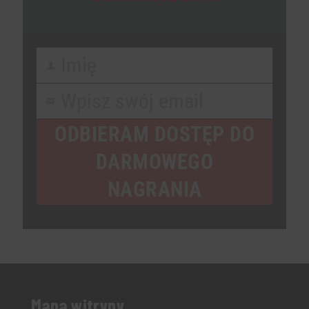
Imię
First
Name
Wpisz swój email
Your
email
ODBIERAM DOSTĘP DO
DARMOWEGO
NAGRANIA
Mapa witryny