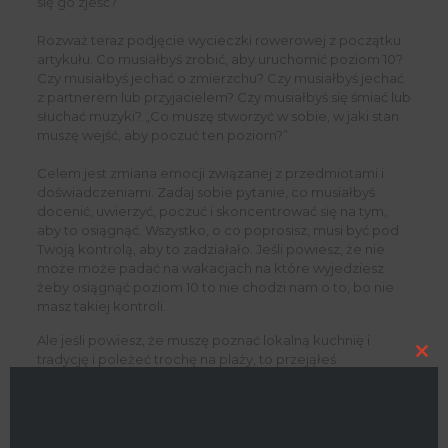
się go zjeść?
Rozważ teraz podjęcie wycieczki rowerowej z początku
artykułu. Co musiałbyś zrobić, aby uruchomić poziom 10?
Czy musiałbyś jechać o zmierzchu? Czy musiałbyś jechać
z partnerem lub przyjacielem? Czy musiałbyś się śmiać lub
słuchać muzyki? „Co muszę stworzyć w sobie, w jaki stan
muszę wejść, aby poczuć ten poziom?”
Celem jest zmiana emocji związanej z przedmiotami i
doświadczeniami. Zadaj sobie pytanie, co musiałbyś
docenić, uwierzyć, poczuć i skoncentrować się na tym,
aby to osiągnąć. Wszystko, o co poprosisz, musi być pod
Twoją kontrolą, aby to zadziałało. Jeśli powiesz, że nie
może może padać na wakacjach na które wyjedziesz
żeby osiągnąć poziom 10 to nie chodzi nam o to, bo nie
masz takiej kontroli.
Ale jeśli powiesz, że muszę poznać lokalną kuchnię i
tradycję i poleżeć trochę na plaży, to przejąłeś
Clo
bezpośrednią kontrolę nad wynikiem. Wtedy Twoje życie
this
mod
staje się wspaniałe, ponieważ zawsze myślisz o
przyszłości i jak ulepszać swoje doznania –
zdecydowałeś, że to jest to, do czego jesteś