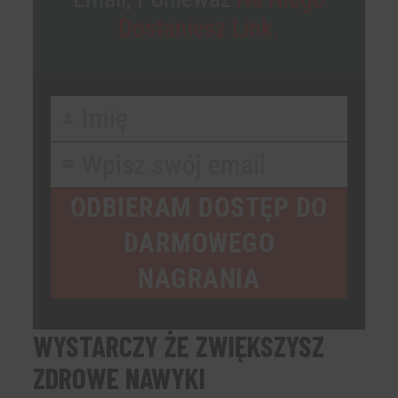
Dostaniesz Link.
Imię
First
Name
Wpisz swój email
Your
email
ODBIERAM DOSTĘP DO
DARMOWEGO
NAGRANIA
WYSTARCZY ŻE ZWIĘKSZYSZ
ZDROWE NAWYKI