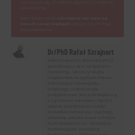
Tak czy inaczej, chciałbym usłyszeć, co masz do
powiedzenia.
Więc śmiało, teraz
udostępnij ten wpis na
swoich social mediach
i zobacz co inni mają
do powiedzenia.
Dr/PhD Rafał Szrajnert
Rafał Szrajnert to doktorant (PhD)
specjalizujący się w zarządzaniu i
marketingu. Ukończył studia
magisterskie na wydziale Prawa i
Administracji Uniwersytetu
Łódzkiego, a także studia
podyplomowe. Jest przedsiębiorcą
z ogromnymi sukcesami, Oprócz
własnej działalności prowadzi
doradztwo biznesowe, coaching i
szkolenia, szeroko znane w Polsce.
Profil działalności to: -doradztwo
marketingowe -konsulting
marketingowy -szkolenia, kursy -