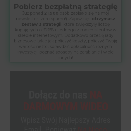
Pobierz bezpłatną strategię
Już ponad
21.900
osób zapisało się na mój
newsletter (zero spamu!) .Zapisz się i
otrzymasz
zestaw 3 strategii
, które zwiększyły liczbę
kupujących o 326% u jednego z moich klientów w
sklepie internetowym. Dodatkowo prześlę rady
biznesowe takie jak policzyć koszty, policzyć Twoją
wartość netto, sprawdzić opłacalność różnych
inwestycji, poznać sposoby na zarabianie i wiele
innych!
Dołącz do nas
NA
DARMOWYM WIDEO
Wpisz Swój Najlepszy Adres
Email, Ponieważ
Na Niego