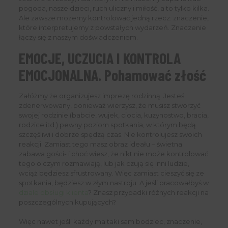
pogoda, nasze dzieci, ruch uliczny i miłość, a to tylko kilka.
Ale zawsze możemy kontrolować jedną rzecz: znaczenie,
które interpretujemy z powstałych wydarzeń. Znaczenie
łączy się z naszym doświadczeniem.
EMOCJE, UCZUCIA I KONTROLA
EMOCJONALNA. Pohamować złość
Załóżmy że organizujesz imprezę rodzinną. Jesteś
zdenerwowany, ponieważ wierzysz, że musisz stworzyć
swojej rodzinie (babcie, wujek, ciocia, kuzynostwo, bracia,
rodzice itd.) pewny poziom spotkania, w którym będą
szczęśliwi i dobrze spędzą czas. Nie kontrolujesz swoich
reakcji. Zamiast tego masz obraz ideału – świetna
zabawa gości- i choć wiesz, że nikt nie może kontrolować
tego o czym rozmawiają, lub jak czują się inni ludzie,
wciąż będziesz sfrustrowany. Więc zamiast cieszyć się ze
spotkania, będziesz w złym nastroju. A jeśli pracowałbyś w
dziale obsługi klienta
? Znasz przypadki różnych reakcji na
poszczególnych kupujących?
Więc nawet jeśli każdy ma taki sam bodziec, znaczenie,