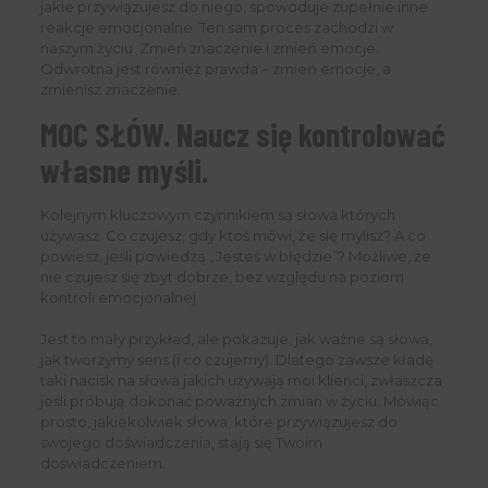
jakie przywiązujesz do niego, spowoduje zupełnie inne
reakcje emocjonalne. Ten sam proces zachodzi w
naszym życiu. Zmień znaczenie i zmień emocje.
Odwrotna jest również prawda – zmień emocje, a
zmienisz znaczenie.
MOC SŁÓW. Naucz się kontrolować
własne myśli.
Kolejnym kluczowym czynnikiem są słowa których
używasz. Co czujesz, gdy ktoś mówi, że się mylisz? A co
powiesz, jeśli powiedzą „Jesteś w błędzie”? Możliwe, że
nie czujesz się zbyt dobrze, bez względu na poziom
kontroli emocjonalnej.
Jest to mały przykład, ale pokazuje, jak ważne są słowa,
jak tworzymy sens (i co czujemy). Dlatego zawsze kładę
taki nacisk na słowa jakich używają moi klienci, zwłaszcza
jeśli próbują dokonać poważnych zmian w życiu. Mówiąc
prosto, jakiekolwiek słowa, które przywiązujesz do
swojego doświadczenia, stają się Twoim
doświadczeniem.