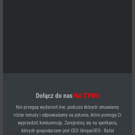
emocjami. Ćwicz, ćwicz i jeszcze raz ćwicz. Po 21 dniach
wejdzie Ci to w nawyk. W razie wątpliwości pytaj, jestem
tu aby pomóc. Nauczymy Cię wspólnie jak kontrolować
emocje.
Najlepszy sposób
kontrolowania emocji aby czuć
kontrolę i zapanować nad
sytuacją
Skoro negatywny stan to coś czego nie chcesz już
odczuwać to pora wreszcie zastosować wskazówki z
tego tekstu. Smutek i gniew to destrukcyjne stany. Pora
poczuć świadomy przypływ szczęścia, to powie Ci każdy
Dołącz do nas
NA ŻYWO
psycholog.
Nie przegap wydarzeń live, podczas których omawiamy
różne tematy i odpowiadamy na pytania, które pomogą Ci
wyprzedzić konkurencję. Zarejestruj się na spotkania,
których gospodarzem jest CEO UniqueSEO - Rafał