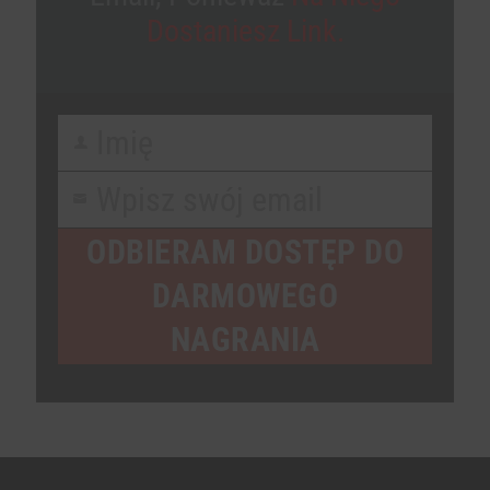
Dostaniesz Link.
Imię
First
Name
Wpisz swój email
Your
email
ODBIERAM DOSTĘP DO
DARMOWEGO
NAGRANIA