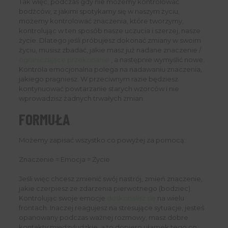
Tak więc, podczas gdy nie możemy kontrolować
bodźców, z jakimi spotykamy się w naszym życiu,
możemy kontrolować znaczenia, które tworzymy,
kontrolując w ten sposób nasze uczucia i szerzej, nasze
życie. Dlatego jeśli próbujesz dokonać zmiany w swoim
życiu, musisz zbadać, jakie masz już nadane znaczenie /
ograniczające przekonanie
, a następnie wymyślić nowe.
Kontrola emocjonalna polega na nadawaniu znaczenia,
jakiego pragniesz. W przeciwnym razie będziesz
kontynuować powtarzanie starych wzorców i nie
wprowadzisz żadnych trwałych zmian.
FORMUŁA
Możemy zapisać wszystko co powyżej za pomocą:
Znaczenie = Emocja = Życie
Jeśli więc chcesz zmienić swój nastrój, zmień znaczenie,
jakie czerpiesz ze zdarzenia pierwotnego (bodziec).
Kontrolując swoje emocje
doskonalisz się
na wielu
frontach. Inaczej reagujesz na stresujące sytuacje, jesteś
opanowany podczas ważnej rozmowy, masz dobre
kontakty międzyludzkie, a to dopiero ułamek tego co