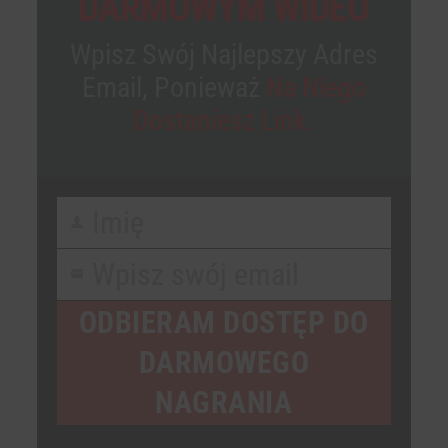
DARMOWYM WIDEO
Wpisz Swój Najlepszy Adres
Email, Ponieważ
Na Niego
Dostaniesz Link.
Imię
First
Name
Wpisz swój email
Your
email
ODBIERAM DOSTĘP DO
DARMOWEGO
NAGRANIA