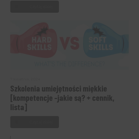
Czytaj dalej
7 kwietnia, 2024
Szkolenia umiejętności miękkie
[kompetencje -jakie są? + cennik,
lista]
Czytaj dalej