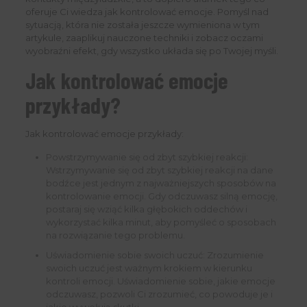
oferuje Ci wiedza jak kontrolować emocje. Pomyśl nad
sytuacją, która nie została jeszcze wymieniona w tym
artykule, zaaplikuj nauczone techniki i zobacz oczami
wyobraźni efekt, gdy wszystko układa się po Twojej myśli.
Jak kontrolować emocje
przykłady?
Jak kontrolować emocje przykłady:
Powstrzymywanie się od zbyt szybkiej reakcji:
Wstrzymywanie się od zbyt szybkiej reakcji na dane
bodźce jest jednym z najważniejszych sposobów na
kontrolowanie emocji. Gdy odczuwasz silną emocję,
postaraj się wziąć kilka głębokich oddechów i
wykorzystać kilka minut, aby pomyśleć o sposobach
na rozwiązanie tego problemu.
Uświadomienie sobie swoich uczuć: Zrozumienie
swoich uczuć jest ważnym krokiem w kierunku
kontroli emocji. Uświadomienie sobie, jakie emocje
odczuwasz, pozwoli Ci zrozumieć, co powoduje je i
jakie wywołują skutki.