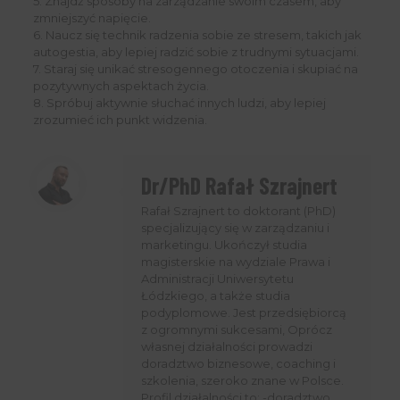
5. Znajdź sposoby na zarządzanie swoim czasem, aby
zmniejszyć napięcie.
6. Naucz się technik radzenia sobie ze stresem, takich jak
autogestia, aby lepiej radzić sobie z trudnymi sytuacjami.
7. Staraj się unikać stresogennego otoczenia i skupiać na
pozytywnych aspektach życia.
8. Spróbuj aktywnie słuchać innych ludzi, aby lepiej
zrozumieć ich punkt widzenia.
Dr/PhD Rafał Szrajnert
Rafał Szrajnert to doktorant (PhD)
specjalizujący się w zarządzaniu i
marketingu. Ukończył studia
magisterskie na wydziale Prawa i
Administracji Uniwersytetu
Łódzkiego, a także studia
podyplomowe. Jest przedsiębiorcą
z ogromnymi sukcesami, Oprócz
własnej działalności prowadzi
doradztwo biznesowe, coaching i
szkolenia, szeroko znane w Polsce.
Profil działalności to: -doradztwo