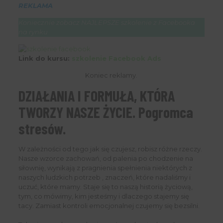
REKLAMA
Koniecznie zobacz NAJLEPSZE szkolenie z Facebooka
na rynku
Link do kursu:
szkolenie Facebook Ads
Koniec reklamy.
DZIAŁANIA I FORMUŁA, KTÓRA
TWORZY NASZE ŻYCIE. Pogromca
stresów.
W zależności od tego jak się czujesz, robisz różne rzeczy.
Nasze wzorce zachowań, od palenia po chodzenie na
siłownię, wynikają z pragnienia spełnienia niektórych z
naszych ludzkich potrzeb , znaczeń, które nadaliśmy i
uczuć, które mamy. Staje się to naszą historią życiową,
tym, co mówimy, kim jesteśmy i dlaczego stajemy się
tacy. Zamiast kontroli emocjonalnej czujemy się bezsilni.