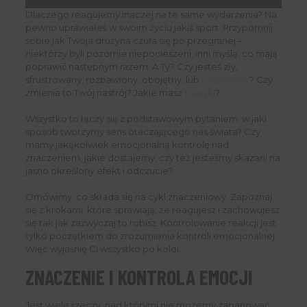
Dlaczego reagujemy inaczej na te same wydarzenia? Na
pewno uprawiałeś w swoim życiu jakiś sport. Przypomnij
sobie jak Twoja drużyna czuła się po przegranej –
niektórzy byli pozornie niepocieszeni, inni myślą, co mają
poprawić następnym razem. A Ty? Czy jesteś zły,
sfrustrowany, rozbawiony, obojętny, lub
czujesz lęk
? Czy
zmienia to Twój nastrój? Jakie masz
nawyki
?
Wszystko to łączy się z podstawowym pytaniem: w jaki
sposób tworzymy sens otaczającego nas świata? Czy
mamy jakąkolwiek emocjonalną kontrolę nad
znaczeniem, jakie dostajemy, czy też jesteśmy skazani na
jasno określony efekt i odczucie?
Omówimy, co składa się na cykl znaczeniowy. Zapoznaj
się z krokami, które sprawiają, że reagujesz i zachowujesz
się tak jak zazwyczaj to robisz. Kontrolowanie reakcji jest
tylko początkiem do zrozumienia kontroli emocjonalnej.
Więc wyjaśnię Ci wszystko po kolei…
ZNACZENIE I KONTROLA EMOCJI
Jest wiele rzeczy, nad którymi nie możemy zapanować: