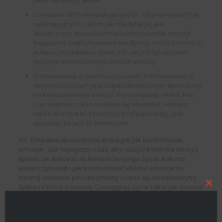
Używanie technik relaksacyjnych: Używanie technik
relaksacyjnych, takich jak medytacja, jest
skutecznym sposobem na kontrolowanie emocji.
Regularne praktykowanie medytacji może pomóc Ci
w lepszym radzeniu sobie z trudnymi sytuacjami i
lepszym kontrolowaniu swoich emocji.
Rozmawianie o swoich uczuciach: Rozmawianie o
swoich uczuciach jest często skutecznym sposobem
na kontrolowanie emocji. Porozmawiaj z kimś, kto
Cię rozumie i z kim możesz się otworzyć. Możesz
także skorzystać z pomocy profesjonalisty, jeśli
uważasz, że jest to konieczne.
PS. Dostałeś sprawdzone strategie jak kontrolować
emocje . Już najwyższy czas, aby ruszyć! Kontrola emocji
sprawi, że staniesz za sterami swojego życia. A skoro
wiesz czym jest i jak kontrolować własne emocje to
zacznij wreszcie proces zmiany i ciesz się dodatkowymi
zyskami które pozwolą Ci osiągnąć życie takie jak zawsze
Clo
chciałeś! Pamiętaj, robisz to dla siebie. Ta nauka, te
this
mod
umiejętności mają na celu tylko jedno. Sprawić abyś
odpowiednio reagował i wiedział jak radzić sobie z