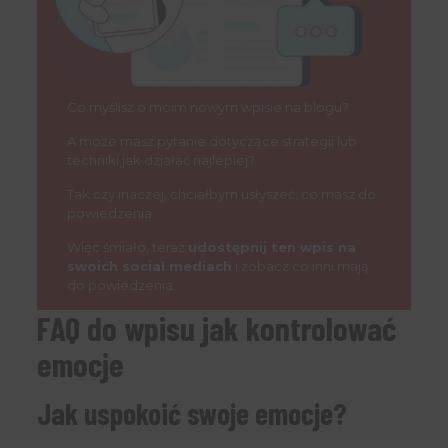
Co myślisz o moim nowym wpisie na blogu?
A może masz pytanie dotyczące strategii lub
techniki jak działać najlepiej?
Tak czy inaczej, chciałbym usłyszeć, co masz do
powiedzenia.
Więc śmiało, teraz
udostępnij ten wpis na
swoich social mediach
i zobacz co inni mają
do powiedzenia.
FAQ do wpisu jak kontrolować
emocje
Jak uspokoić swoje emocje?