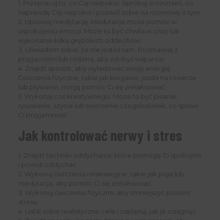
1. Przepracuj to, co Cię niepokoi. Spróbuj zrozumieć, co
naprawdę Cię niepokoi i pozwól sobie na rozmowę o tym.
2. Uprawiaj medytację. Medytacja może pomóc w
uspokojeniu emocji. Może to być chwila w ciszy lub
wykonanie kilku głębokich oddechów.
3. Uświadom sobie, że nie jesteś sam. Rozmawiaj z
przyjaciółmi lub rodziną, aby zdobyć wsparcie.
4. Znajdź sposób, aby wyładować swoją energię.
Ćwiczenia fizyczne, takie jak bieganie, jazda na rowerze
lub pływanie, mogą pomóc Ci się zrelaksować.
5. Wykonaj coś kreatywnego. Może to być pisanie,
rysowanie, szycie lub tworzenie czegokolwiek, co sprawi
Ci przyjemność.
Jak kontrolować nerwy i stres
1. Znajdź techniki oddychania, które pomogą Ci spokojnie
i powoli oddychać.
2. Wykonuj ćwiczenia relaksacyjne, takie jak joga lub
medytacja, aby pomóc Ci się zrelaksować.
3. Wykonuj ćwiczenia fizyczne, aby zmniejszyć poziom
stresu.
4. Ustal sobie realistyczne cele i zaplanuj, jak je osiągnąć.