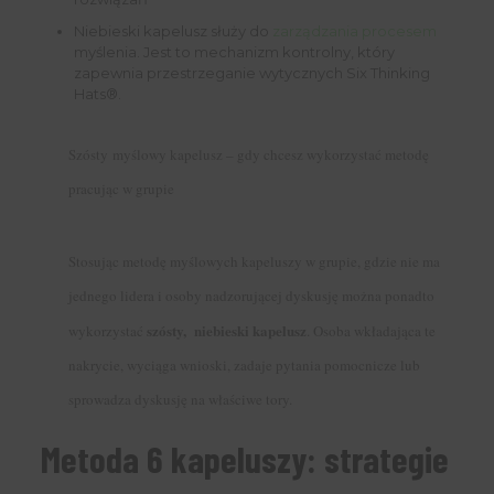
Niebieski kapelusz służy do
zarządzania procesem
myślenia. Jest to mechanizm kontrolny, który
zapewnia przestrzeganie wytycznych Six Thinking
Hats®.
Szósty myślowy kapelusz – gdy chcesz wykorzystać metodę
pracując w grupie
Stosując metodę myślowych kapeluszy w grupie, gdzie nie ma
jednego lidera i osoby nadzorującej dyskusję można ponadto
szósty, niebieski kapelusz
wykorzystać
. Osoba wkładająca te
nakrycie, wyciąga wnioski, zadaje pytania pomocnicze lub
sprowadza dyskusję na właściwe tory.
Metoda 6 kapeluszy: strategie