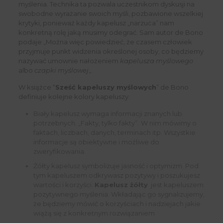
myślenia. Technika ta pozwala uczestnikom dyskusji na
swobodne wyrażanie swoich myśli, pozbawione wszelkiej
krytyki, ponieważ każdy kapelusz „narzuca” nam
konkretną rolę jaką musimy odegrać. Sam autor de Bono
podaje „Można więc powiedzieć, że czasem człowiek
przyjmuje punkt widzenia określonej osoby, co będziemy
nazywać umownie nałożeniem
kapelusza myślowego
albo
czapki myślowej
„.
W książce “
Sześć kapeluszy myślowych
” de Bono
definiuje kolejne kolory kapeluszy:
Biały kapelusz wymaga informacji znanych lub
potrzebnych. „Fakty, tylko fakty”.
W nim mówimy o
faktach, liczbach, danych, terminach itp. Wszystkie
informacje są obiektywne i możliwe do
zweryfikowania.
Żółty kapelusz symbolizuje jasność i optymizm. Pod
tym kapeluszem odkrywasz pozytywy i poszukujesz
wartości i korzyści.
Kapelusz żółty
jest kapeluszem
pozytywnego myślenia. Wkładając go sygnalizujemy,
że będziemy mówić o korzyściach i nadziejach jakie
wiążą się z konkretnym rozwiązaniem