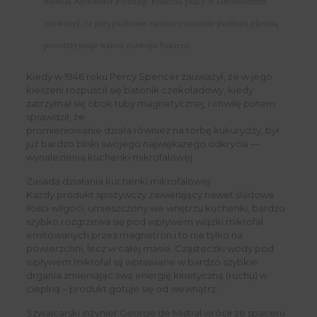
mawiał Alexander Fleming. Podczas pracy w laboratorium
zauważył, że przypadkowe zanieczyszczenie podłoża pleśnią
powstrzymuje wzrost rozwoju bakterii.
Kiedy w 1946 roku Percy Spencer zauważył, że w jego
kieszeni rozpuścił się batonik czekoladowy, kiedy
zatrzymał się obok tuby magnetycznej, i chwilę potem
sprawdził, że
promieniowanie działa również na torbę kukurydzy, był
już bardzo bliski swojego największego odkrycia —
wynalezienia kuchenki mikrofalowej.
Zasada działania kuchenki mikrofalowej:
Każdy produkt spożywczy zawierający nawet śladowe
ilości wilgoci, umieszczony we wnętrzu kuchenki, bardzo
szybko rozgrzewa się pod wpływem wiązki mikrofal
emitowanych przez magnetron i to nie tylko na
powierzchni, lecz w całej masie. Cząsteczki wody pod
wpływem mikrofal są wprawiane w bardzo szybkie
drgania zmieniając swą energię kinetyczną (ruchu) w
cieplną – produkt gotuje się od wewnątrz.
Szwajcarski inżynier George de Mistral wrócił ze spaceru