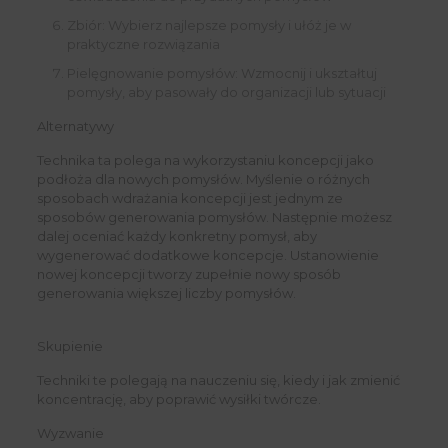
Zbiór: Wybierz najlepsze pomysły i ułóż je w
praktyczne rozwiązania
Pielęgnowanie pomysłów: Wzmocnij i ukształtuj
pomysły, aby pasowały do ​​organizacji lub sytuacji
Alternatywy
Technika ta polega na wykorzystaniu koncepcji jako
podłoża dla nowych pomysłów. Myślenie o różnych
sposobach wdrażania koncepcji jest jednym ze
sposobów generowania pomysłów. Następnie możesz
dalej oceniać każdy konkretny pomysł, aby
wygenerować dodatkowe koncepcje. Ustanowienie
nowej koncepcji tworzy zupełnie nowy sposób
generowania większej liczby pomysłów.
Skupienie
Techniki te polegają na nauczeniu się, kiedy i jak zmienić
koncentrację, aby poprawić wysiłki twórcze.
Wyzwanie