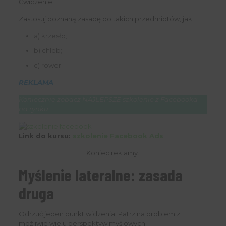
Ćwiczenie
Zastosuj poznaną zasadę do takich przedmiotów, jak:
a) krzesło;
b) chleb;
c) rower.
REKLAMA
Koniecznie zobacz NAJLEPSZE szkolenie z Facebooka
na rynku
Link do kursu:
szkolenie Facebook Ads
Koniec reklamy.
Myślenie lateralne: zasada
druga
Odrzuć jeden punkt widzenia. Patrz na problem z
możliwie wielu perspektyw myślowych.