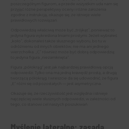
poszczególnym figurom, a przede wszystkim uda nam się
przyjąć różne perspektywy oceny i różne założenia
zgodne z instrukcją, okazuje się, że istnieje wiele
prawidłowych rozwiązań.
Odpowiedzią właściwą może być „trójkąt”, ponieważ to
jedyna figura wykreślona liniami prostymi. Jeżeli wybrałeś
„koło”, dokonałeś także słusznego wyboru, bo tu w
odróżnieniu od innych obiektów, nie ma ani jednego
wierzchołka. „C” również może być dobrą odpowiedzią;
to jedyna figura „niezamknięta”.
Figura „półokrąg” jest jak najbardziej prawidłową opcją
odpowiedzi. Tylko ona ma jedną krawędź prostą, a drugą
tworzącą półokrąg. I wreszcie da się udowodnić, że figura
„E” różni się od pozostałych — jest asymetryczna.
Okazuje się, że rzeczywistość jest względna i istnieje
najczęściej wiele słusznych odpowiedzi, w zależności od
tego, co stanowi cel naszych poszukiwań.
Myślenie lateralne: zasada