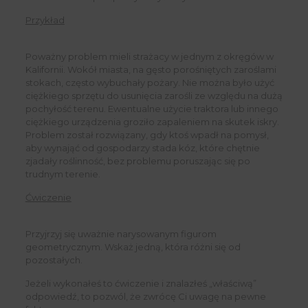
Przykład
Poważny problem mieli strażacy w jednym z okręgów w
Kalifornii. Wokół miasta, na gęsto porośniętych zaroślami
stokach, często wybuchały pożary. Nie można było użyć
ciężkiego sprzętu do usunięcia zarośli ze względu na dużą
pochyłość terenu. Ewentualne użycie traktora lub innego
ciężkiego urządzenia groziło zapaleniem na skutek iskry.
Problem został rozwiązany, gdy ktoś wpadł na pomysł,
aby wynająć od gospodarzy stada kóz, które chętnie
zjadały roślinność, bez problemu poruszając się po
trudnym terenie.
Ćwiczenie
Przyjrzyj się uważnie narysowanym figurom
geometrycznym. Wskaż jedną, która różni się od
pozostałych.
Jeżeli wykonałeś to ćwiczenie i znalazłeś „właściwą”
odpowiedź, to pozwól, że zwrócę Ci uwagę na pewne