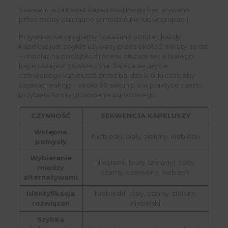
Sekwencje (a nawet kapelusze) mogą być używane
przez osoby pracujące samodzielnie lub w grupach.
Przykładowe programy pokazano poniżej, każdy
kapelusz jest zwykle używany przez około 2 minuty na raz
– chociaż na początku procesu dłuższa sesja białego
kapelusza jest powszechna. Zaleca się użycie
czerwonego kapelusza przez bardzo krótki czas, aby
uzyskać reakcję – około 30 sekund, a w praktyce często
przybiera formę głosowania punktowego.
CZYNNOŚĆ
SEKWENCJA KAPELUSZY
Wstępne
Niebieski, biały, zielony, niebieski
pomysły
Wybieranie
Niebieski, biały, (zielony), żółty,
między
czarny, czerwony, niebieski
alternatywami
Identyfikacja
Niebieski, biały, czarny, zielony,
rozwiązań
niebieski
Szybka