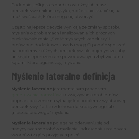
Podobnie, jeśli jesteś bardzo ostrożny lub masz
perspektywę unikania ryzyka, możesz nie skupić się na
możliwościach, które mogą się otworzyć.
Często najlepsze decyzje wynikają ze zmiany sposobu
myślenia o problemach i analizowania ich z różnych
punktów widzenia. „Sześć myślących kapeluszy” i
omówione dodatkowo zasady mogą Ci pomóc spojrzeć
na problemy z różnych perspektyw, ale pojedynczo, aby
uniknąć nieporozumień spowodowanych zbyt wieloma
kątami, które ograniczają myślenie.
Myślenie lateralne definicja
Myślenie lateralne
jest mentalnym procesem
generowania pomysłów
i rozwiązywania problemów
poprzez patrzenie na sytuację lub problem z wyjątkowej
perspektywy. Jest to zdolność do kreatywnego lub
„nieszablonowego” myślenia.
Myślenie lateralne
polega na oderwaniu się od
tradycyjnych sposobów myślenia i odrzuceniu ustalonych
wzorców i z góry przyjętych pojęć.