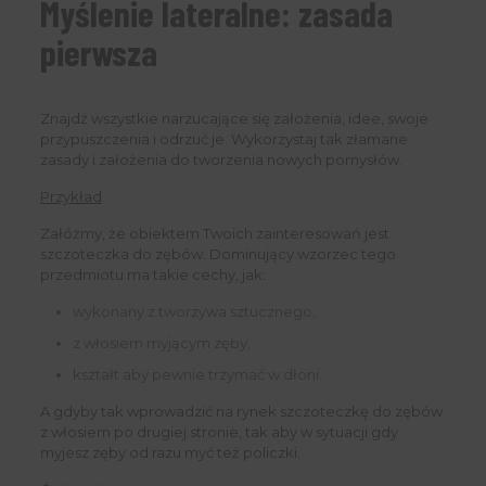
Myślenie lateralne: zasada
pierwsza
Znajdź wszystkie narzucające się założenia, idee, swoje
przypuszczenia i odrzuć je. Wykorzystaj tak złamane
zasady i założenia do tworzenia nowych pomysłów.
Przykład
Załóżmy, że obiektem Twoich zainteresowań jest
szczoteczka do zębów. Dominujący wzorzec tego
przedmiotu ma takie cechy, jak:
wykonany z tworzywa sztucznego,
z włosiem myjącym zęby,
kształt aby pewnie trzymać w dłoni.
A gdyby tak wprowadzić na rynek szczoteczkę do zębów
z włosiem po drugiej stronie, tak aby w sytuacji gdy
myjesz zęby od razu myć też policzki.