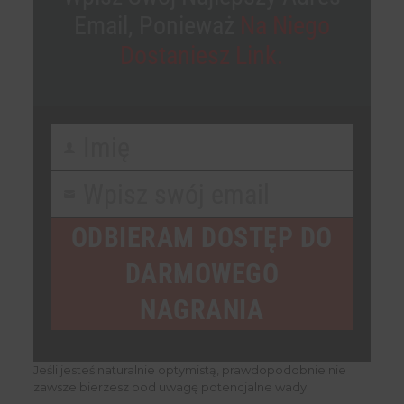
Email, Ponieważ
Na Niego
Dostaniesz Link.
Imię
First
Name
Wpisz swój email
Your
email
ODBIERAM DOSTĘP DO
DARMOWEGO
NAGRANIA
Jeśli jesteś naturalnie optymistą, prawdopodobnie nie
zawsze bierzesz pod uwagę potencjalne wady.