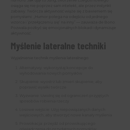
humoru. Jak ujął to Jung, tworzenie czegoś nowego
osiąga się nie poprzez sam intelekt, ale przez instynkt
zabawy. Twórcza aktywność wiąże się z bawieniem się
pomysłami. „Humor polega na odejściu od jednego
wzorca i ’
przełączeniu się
’ na inny” — zauważa de Bono.
Pozwala pozbyć się emocjonalnych blokad i dynamizuje
aktywność.
Myślenie lateralne techniki
Wyjaśnienie technik myślenia lateralnego:
Alternatywy: wykorzystaj koncepcje do
wyhodowania nowych pomysłów
Skupienie: wyostrz lub zmień skupienie, aby
poprawić wysiłki twórcze
Wyzwanie: Uwolnij się od ograniczeń przyjętych
sposobów robienia rzeczy
Losowe wejście: Użyj niepowiązanych danych
wejściowych, aby stworzyć nowe kanały myślenia
Prowokacja: przejdź od prowokującego
oświadczenia do przydatnych pomysłów