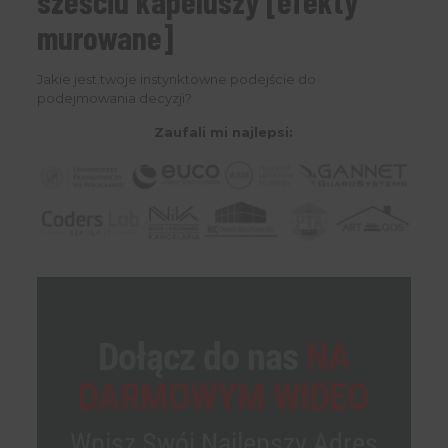
sześciu kapeluszy [efekty
murowane]
Jakie jest twoje instynktowne podejście do
podejmowania decyzji?
Zaufali mi najlepsi:
Dołącz do nas
NA
DARMOWYM WIDEO
Wpisz Swój Najlepszy Adres