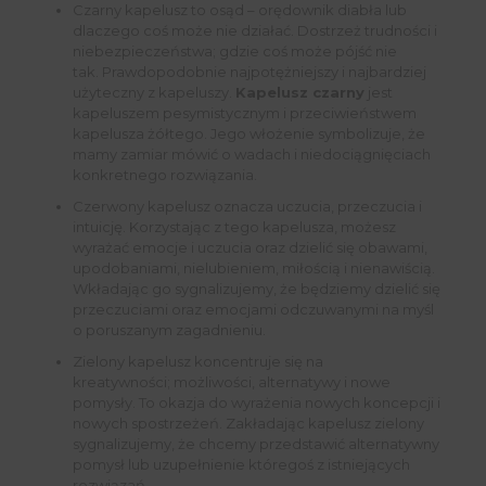
Czarny kapelusz to osąd – orędownik diabła lub
dlaczego coś może nie działać. Dostrzeż trudności i
niebezpieczeństwa; gdzie coś może pójść nie
tak. Prawdopodobnie najpotężniejszy i najbardziej
użyteczny z kapeluszy.
Kapelusz czarny
jest
kapeluszem pesymistycznym i przeciwieństwem
kapelusza żółtego. Jego włożenie symbolizuje, że
mamy zamiar mówić o wadach i niedociągnięciach
konkretnego rozwiązania.
Czerwony kapelusz oznacza uczucia, przeczucia i
intuicję. Korzystając z tego kapelusza, możesz
wyrażać emocje i uczucia oraz dzielić się obawami,
upodobaniami, nielubieniem, miłością i nienawiścią.
Wkładając go sygnalizujemy, że będziemy dzielić się
przeczuciami oraz emocjami odczuwanymi na myśl
o poruszanym zagadnieniu.
Zielony kapelusz koncentruje się na
kreatywności; możliwości, alternatywy i nowe
pomysły. To okazja do wyrażenia nowych koncepcji i
nowych spostrzeżeń. Zakładając kapelusz zielony
sygnalizujemy, że chcemy przedstawić alternatywny
pomysł lub uzupełnienie któregoś z istniejących
rozwiązań