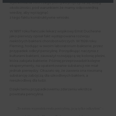
wykreowania twórczego pomysłu przyczynia się zbieg
okoliczności, pod warunkiem że mamy odpowiednią
wiedzę, aby wyciągnąć
z tego faktu konstruktywne wnioski.
W 1897 roku francuski lekarz wojskowy Ernst Duchesne
jako pierwszy opisał fakt występowania rozwoju
niektórych bakterii chorobotwórczych. W 1928 roku
Fleming, hodując w swoim laboratorium bakterie, przez
przypadek odkrył penicylinę. Porządkując naczynia z
kulturami bakterii, zauważył rozwijającą się kolonię pleśni,
która zabijała bakterie. Później przeprowadził kolejne
eksperymenty, na opatentowanie substancji nie miał
jednak pieniędzy. Okazało się, że zawiera ona nieznaną
substancję zabójczą dla szkodliwych bakterii, a
nieszkodliwą dla ludzi.
Dzięki temu przypadkowemu zdarzeniu wkrótce
powstała penicylina.
„To natura wyprodukowała penicylinę, ja ją tylko odkryłem” –