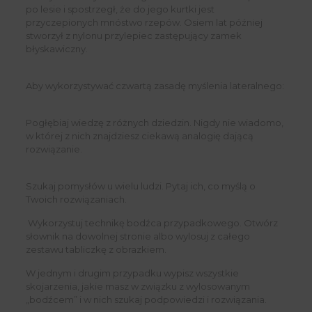
po lesie i spostrzegł, że do jego kurtki jest
przyczepionych mnóstwo rzepów. Osiem lat później
stworzył z nylonu przylepiec zastępujący zamek
błyskawiczny.
Aby wykorzystywać czwartą zasadę myślenia lateralnego:
Pogłębiaj wiedzę z różnych dziedzin. Nigdy nie wiadomo,
w której z nich znajdziesz ciekawą analogię dającą
rozwiązanie.
Szukaj pomysłów u wielu ludzi. Pytaj ich, co myślą o
Twoich rozwiązaniach.
 Wykorzystuj technikę bodźca przypadkowego. Otwórz
słownik na dowolnej stronie albo wylosuj z całego
zestawu tabliczkę z obrazkiem.
W jednym i drugim przypadku wypisz wszystkie
skojarzenia, jakie masz w związku z wylosowanym
„bodźcem” i w nich szukaj podpowiedzi i rozwiązania.