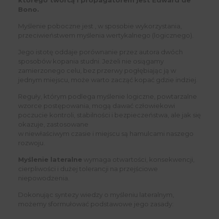
którego twórcą i propagatorem jest Edward de
Bono.
Myślenie poboczne jest , w sposobie wykorzystania,
przeciwieństwem myślenia wertykalnego (logicznego).
Jego istotę oddaje porównanie przez autora dwóch
sposobów kopania studni. Jeżeli nie osiągamy
zamierzonego celu, bez przerwy pogłębiając ją w
jednym miejscu, może warto zacząć kopać gdzie indziej.
Reguły, którym podlega myślenie logiczne, powtarzalne
wzorce postępowania, mogą dawać człowiekowi
poczucie kontroli, stabilności i bezpieczeństwa, ale jak się
okazuje, zastosowane
w niewłaściwym czasie i miejscu są hamulcami naszego
rozwoju.
Myślenie lateralne
wymaga otwartości, konsekwencji,
cierpliwości i dużej tolerancji na przejściowe
niepowodzenia.
Dokonując syntezy wiedzy o myśleniu lateralnym,
możemy sformułować podstawowe jego zasady: