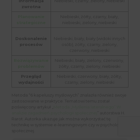
informacja
Niebieski, czarny, zielony, niebieski
zwrotna
Planowanie
Niebieski, żółty, czarny, biały,
strategiczne
niebieski, zielony, niebieski
Doskonalenie
Niebieski, biały, biały (widoki innych
procesów
osób), żółty, czarny, zielony,
czerwony, niebieski
Rozwiązywanie
Niebieski, biały, zielony, czerwony,
problemów
żółty, czarny, zielony, niebieski
Przegląd
Niebieski, czerwony, biały, żółty,
wydajności
czarny, zielony, niebieski
Metoda “6 kapeluszy myślowych” znalazła również swoje
zastosowanie w praktyce. Tematowi temu został
poświęcony artykuł „
Metoda „Myślenia lateralnego” W
analizie zagadnień psychologii społecznej
” autorstwa H.
Rarot. Autorka ukazuje jak można wykorzystać tę
technikę w systemie e-learningowym czy w psychologii
społecznej.