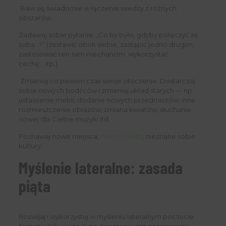
 Baw się świadomie w łączenie wiedzy z różnych
obszarów.
Zadawaj sobie pytanie: „Co by było, gdyby połączyć ze
sobą…?” (zestawić obok siebie, zastąpić jedno drugim,
zastosować ten sam mechanizm, wykorzystać
cechę… itp.).
 Zmieniaj co pewien czas swoje otoczenie. Dostarczaj
sobie nowych bodźców i zmieniaj układ starych — np.
ustawienie mebli, dodanie nowych przedmiotów, inne
rozmieszczenie obrazów, zmiana kwiatów, słuchanie
nowej dla Ciebie muzyki itd.
Poznawaj nowe miejsca,
nowych ludzi
, nieznane sobie
kultury.
Myślenie lateralne: zasada
piąta
Rozwijaj i wykorzystuj w myśleniu lateralnym poczucie