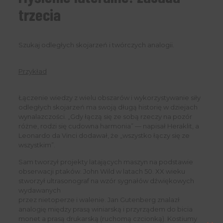
trzecia
Szukaj odległych skojarzeń i twórczych analogii.
Przykład
Łączenie wiedzy z wielu obszarów i wykorzystywanie siły
odległych skojarzeń ma swoją długą historię w dziejach
wynalazczości. „Gdy łączą się ze sobą rzeczy na pozór
różne, rodzi się cudowna harmonia” — napisał Heraklit, a
Leonardo da Vinci dodawał, że „wszystko łączy się ze
wszystkim”.
Sam tworzył projekty latających maszyn na podstawie
obserwacji ptaków. John Wild w latach 50. XX wieku
stworzył ultrasonograf na wzór sygnałów dźwiękowych
wydawanych
przez nietoperze i walenie. Jan Gutenberg znalazł
analogię między prasą winiarską i przyrządem do bicia
monet a prasą drukarską (ruchomą czcionką). Kostiumy