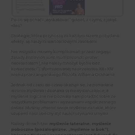
Po co się pchać i „wyskakiwać” gdzieś, z czymś, z jakąś
ideą?
Strategie, które przynoszą za każdym razem pożądane
efekty, są naszymi wartościowymi zasobami.
Nie wszystko musimy komplikować, przestrzegając
zasady
Entia non sunt multiplicando prater
necessitatem
(„Nie należy mnożyć bytów bez
konieczności”), sformułowanej na przełomie XIII i XIV
wieku przez angielskiego filozofa Williama Ockhama.
Jednak od czasu do czasu okazuje się, że posiadane
wzorce myślenia i działania są niewystarczające, a
myślenie logiczne nie pozwala nam poradzić sobie ze
wszystkimi problemami i wyzwaniami współczesnego
świata. Musimy zmienić swoje myślenie na takie, które
uzupełni nasz obecny styl nauki i używania umysłu.
Należy do nich tzw.
myślenie lateralne, myślenie
poboczne (pozalogiczne, „myślenie w bok”),