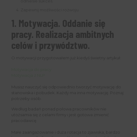
odniesie sukces.
Zapewnij możliwości rozwoju.
1. Motywacja. Oddanie się
pracy. Realizacja ambitnych
celów i przywództwo.
O motywacji przygotowałem już kiedyś świetny artykuł:
Motywacja do pracy
Motywacja z NLP
Musisz nauczyć się odpowiednio tworzyć motywację do
stanowiska i pobudek. Każdy ma inna motywację. Poznaj
potrzeby osób.
Według badań ponad połowa pracowników nie
utożsamia się z celami firmy i jest gotowa zmienić
pracodawcę.
Małe zaangażowanie i duża rotacja to zjawiska, bardzo