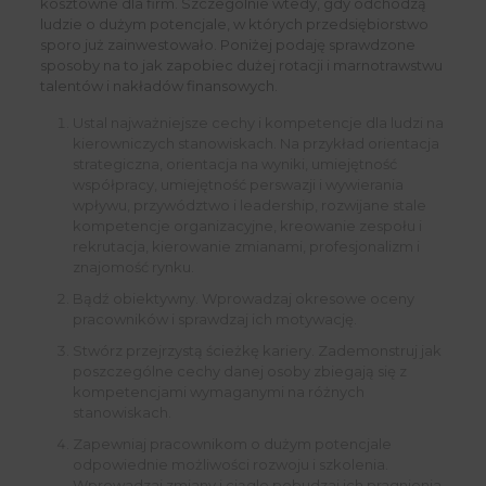
kosztowne dla firm. Szczególnie wtedy, gdy odchodzą
ludzie o dużym potencjale, w których przedsiębiorstwo
sporo już zainwestowało. Poniżej podaję sprawdzone
sposoby na to jak zapobiec dużej rotacji i marnotrawstwu
talentów i nakładów finansowych.
Ustal najważniejsze cechy i kompetencje dla ludzi na
kierowniczych stanowiskach. Na przykład orientacja
strategiczna, orientacja na wyniki, umiejętność
współpracy, umiejętność perswazji i wywierania
wpływu, przywództwo i leadership, rozwijane stale
kompetencje organizacyjne, kreowanie zespołu i
rekrutacja, kierowanie zmianami, profesjonalizm i
znajomość rynku.
Bądź obiektywny. Wprowadzaj okresowe oceny
pracowników i sprawdzaj ich motywację.
Stwórz przejrzystą ścieżkę kariery. Zademonstruj jak
poszczególne cechy danej osoby zbiegają się z
kompetencjami wymaganymi na różnych
stanowiskach.
Zapewniaj pracownikom o dużym potencjale
odpowiednie możliwości rozwoju i szkolenia.
Wprowadzaj zmiany i ciągle pobudzaj ich pragnienia.