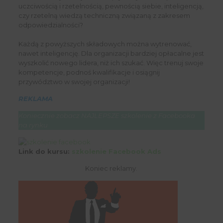
uczciwością i rzetelnością, pewnością siebie, inteligencją,
czy rzetelną wiedzą techniczną związaną z zakresem
odpowiedzialności?
Każdą z powyższych składowych można wytrenować,
nawet inteligencję. Dla organizacji bardziej opłacalne jest
wyszkolić nowego lidera, niż ich szukać. Więc trenuj swoje
kompetencje, podnoś kwalifikacje i osiągnij
przywództwo w swojej organizacji!
REKLAMA
Koniecznie zobacz NAJLEPSZE szkolenie z Facebooka
na rynku
Link do kursu:
szkolenie Facebook Ads
Koniec reklamy.