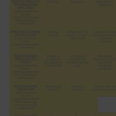
WSPÓŁPRACY I
prośby
kolegów
interakcje z
WYWIERANIA
kolegami
WPŁYWU
zapowiadana
przez
-zaangażowanie
determinację
-ciekawość
PRZEWODZENIE
Kieruje
Wyjaśnia, co
Zależy mu n
ZESPOŁOM
pracą
należy zrobić i
zaangażowan
zapowiadane
dlaczego
członków
przez
zespołu
-zaangażowanie
-ciekawość
BUDOWANIE
Wspiera
Zachęca
Aktywnie
ZDOLNOŚCI
działania
innych do
wspiera rozwó
FIRMY
sprzyjające
doskonalenia
członków
zapowiadane
rozwojowi
się
swojego
przez
zespołu
-zaangażowanie
-przenikliwość
-ciekawość
KIEROWANIE
Akceptuje
Wspiera
Wskazuje na
ZMIANAMI
zmiany
zmiany
potrzebę zmi
zapowiadane
przez
-zaangażowanie
-determinację
-przenikliwość
-ciekawość