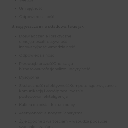
Wiedza
Umiejętność
Odpowiedzialność
Istnieją jeszcze inne składowe, takie jak:
Doświadczenie i praktyczne
umiejętnościKreatywność i
innowacyjnośćSamodzielność
Odpowiedzialność
PrzedsiębiorczośćOrientacja
biznesowaProfesjonalizmDecyzyjność
Dyscyplina
Skuteczność i efektywnośćKompetencje związane z
komunikacją i współpracaEtycznie
postępowanieInteligencja
Kultura osobista i kultura pracy
Asertywność, autorytet i charyzma
Żyje zgodne z wartościami – wzbudza poczucie
szacunku i zaufania