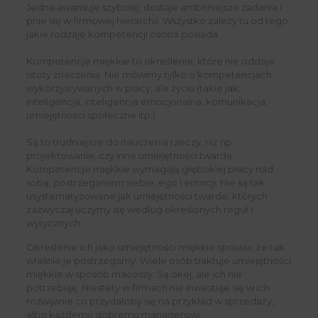
Jedna awansuje szybciej, dostaje ambitniejsze zadania i
pnie się w firmowej hierarchii. Wszystko zależy tu od tego
jakie rodzaje kompetencji osoba posiada.
Kompetencje miękkie to określenie, które nie oddaje
istoty znaczenia. Nie mówimy tylko o kompetencjach
wykorzystywanych w pracy, ale życiu (takie jak:
inteligencja, inteligencja emocjonalna, komunikacja,
umiejętności społeczne itp.)
Są to trudniejsze do nauczenia rzeczy, niż np.
projektowanie, czy inne umiejętności twarde.
Kompetencje miękkie wymagają głębokiej pracy nad
sobą, postrzeganiem siebie, ego i emocji. Nie są tak
usystematyzowane jak umiejętności twarde, których
zazwyczaj uczymy się według określonych reguł i
wytycznych.
Określenie ich jako umiejętności miękkie sprawia, że tak
właśnie je postrzegamy. Wiele osób traktuje umiejętności
miękkie w sposób macoszy. Są okej, ale ich nie
potrzebuję. Niestety w firmach nie inwestuje się w ich
rozwijanie co przydałoby się na przykład w sprzedaży,
albo każdemu dobremu managerowi.