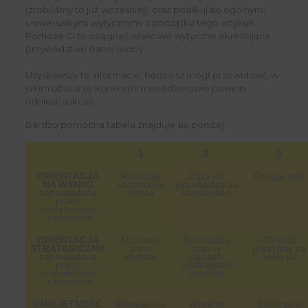
(zrobiliśmy to już wcześniej), oraz posiłkuj się ogólnym,
uniwersalnymi wytycznymi z początku tego artykułu.
Pomoże Ci to osiągnąć właściwe wytyczne określające
przywództwo danej osoby.
Uzyskawszy te informacje, będziesz mógł przewidzieć, w
jakim obszarze konkretni menedżerowie powinni
odnieść sukces.
Bardzo pomocna tabela znajduje się poniżej:
1
2
3
ORIENTACJA
Realizuje
Dąży do
Osiąga cele
NA WYNIKI
zadania do
wprowadzania
zapowiadana
końca
usprawnień
przez
-determinację
-ciekawość
ORIENTACJA
Rozumie
Sporządza
Określa
STRATEGICZNA
pilne
plan w
priorytety na
zapowiadana
kwestie
ramach
wiele lat
przez
ogólniejszej
-przenikliwość
strategii
-ciekawość
UMIEJĘTNOŚĆ
Reaguje na
Wspiera
Zabiega o