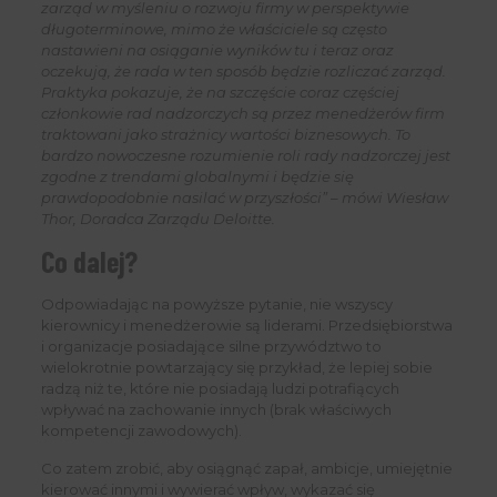
zarząd w myśleniu o rozwoju firmy w perspektywie
długoterminowe, mimo że właściciele są często
nastawieni na osiąganie wyników tu i teraz oraz
oczekują, że rada w ten sposób będzie rozliczać zarząd.
Praktyka pokazuje, że na szczęście coraz częściej
członkowie rad nadzorczych są przez menedżerów firm
traktowani jako strażnicy wartości biznesowych. To
bardzo nowoczesne rozumienie roli rady nadzorczej jest
zgodne z trendami globalnymi i będzie się
prawdopodobnie nasilać w przyszłości” – mówi Wiesław
Thor, Doradca Zarządu Deloitte.
Co dalej?
Odpowiadając na powyższe pytanie, nie wszyscy
kierownicy i menedżerowie są liderami. Przedsiębiorstwa
i organizacje posiadające silne przywództwo to
wielokrotnie powtarzający się przykład, że lepiej sobie
radzą niż te, które nie posiadają ludzi potrafiących
wpływać na zachowanie innych (brak właściwych
kompetencji zawodowych).
Co zatem zrobić, aby osiągnąć zapał, ambicje, umiejętnie
kierować innymi i wywierać wpływ, wykazać się