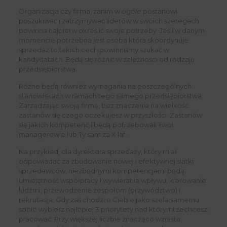
Organizacja czy firma, zanim w ogóle postanowi
poszukiwać i zatrzymywać liderów w swoich szeregach
powinna najpierw określić swoje potrzeby. Jeśli w danym
momencie potrzebna jest osoba która skoordynuje
sprzedaż to takich cech powinniśmy szukać w
kandydatach. Będą się różnić w zależności od rodzaju
przedsiębiorstwa.
Różne będą również wymagania na poszczególnych
stanowiskach w ramach tego samego przedsiębiorstwa.
Zarządzając swoją firmą, bez znaczenia na wielkość
zastanów się czego oczekujesz w przyszłości. Zastanów
się jakich kompetencji będą potrzebowali Twoi
managerowie lub Ty sam za X lat.
Na przykład, dla dyrektora sprzedaży, który miał
odpowiadać za zbudowanie nowej i efektywnej siatki
sprzedawców, niezbędnymi kompetencjami będą:
umiejętność współpracy i wywierania wpływu, kierowanie
ludźmi, przewodzenie zespołom (przywództwo) i
rekrutacja. Gdy zaś chodzi o Ciebie jako szefa samemu
sobie wybierz najlepiej 3 priorytety nad którymi zechcesz
pracować. Przy większej liczbie znacząco wzrasta