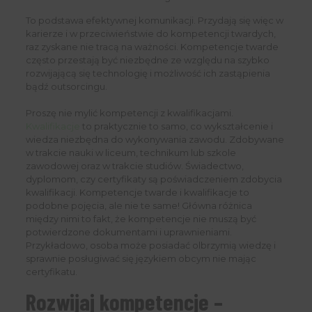
To podstawa efektywnej komunikacji. Przydają się więc w
karierze i w przeciwieństwie do kompetencji twardych,
raz zyskane nie tracą na ważności. Kompetencje twarde
często przestają być niezbędne ze względu na szybko
rozwijającą się technologię i możliwość ich zastąpienia
bądź outsorcingu.
Proszę nie mylić kompetencji z kwalifikacjami.
Kwalifikacje
to praktycznie to samo, co wykształcenie i
wiedza niezbędna do wykonywania zawodu. Zdobywane
w trakcie nauki w liceum, technikum lub szkole
zawodowej oraz w trakcie studiów. Świadectwo,
dyplomom, czy certyfikaty są poświadczeniem zdobycia
kwalifikacji. Kompetencje twarde i kwalifikacje to
podobne pojęcia, ale nie te same! Główna różnica
między nimi to fakt, że kompetencje nie muszą być
potwierdzone dokumentami i uprawnieniami.
Przykładowo, osoba może posiadać olbrzymią wiedzę i
sprawnie posługiwać się językiem obcym nie mając
certyfikatu.
Rozwijaj kompetencje –