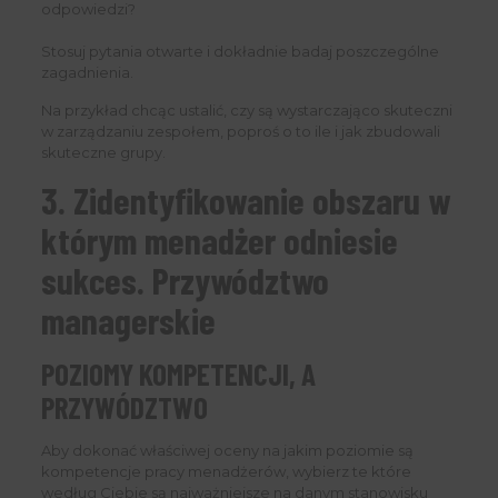
odpowiedzi?
Stosuj pytania otwarte i dokładnie badaj poszczególne
zagadnienia.
Na przykład chcąc ustalić, czy są wystarczająco skuteczni
w zarządzaniu zespołem, poproś o to ile i jak zbudowali
skuteczne grupy.
3. Zidentyfikowanie obszaru w
którym menadżer odniesie
sukces. Przywództwo
managerskie
POZIOMY KOMPETENCJI, A
PRZYWÓDZTWO
Aby dokonać właściwej oceny na jakim poziomie są
kompetencje pracy menadżerów, wybierz te które
według Ciebie są najważniejsze na danym stanowisku