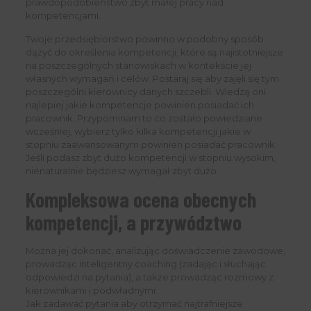
prawdopodobieństwo zbyt małej pracy nad
kompetencjami.
Twoje przedsiębiorstwo powinno w podobny sposób
dążyć do określenia kompetencji, które są najistotniejsze
na poszczególnych stanowiskach w kontekście jej
własnych wymagań i celów. Postaraj się aby zajęli się tym
poszczególni kierownicy danych szczebli. Wiedzą oni
najlepiej jakie kompetencje powinien posiadać ich
pracownik. Przypominam to co zostało powiedziane
wcześniej, wybierz tylko kilka kompetencji jakie w
stopniu zaawansowanym powinien posiadać pracownik.
Jeśli podasz zbyt dużo kompetencji w stopniu wysokim,
nienaturalnie będziesz wymagał zbyt dużo.
Kompleksowa ocena obecnych
kompetencji, a przywództwo
Można jej dokonać, analizując doświadczenie zawodowe,
prowadząc inteligentny coaching (zadając i słuchając
odpowiedzi na pytania), a także prowadząc rozmowy z
kierownikami i podwładnymi.
Jak zadawać pytania aby otrzymać najtrafniejsze