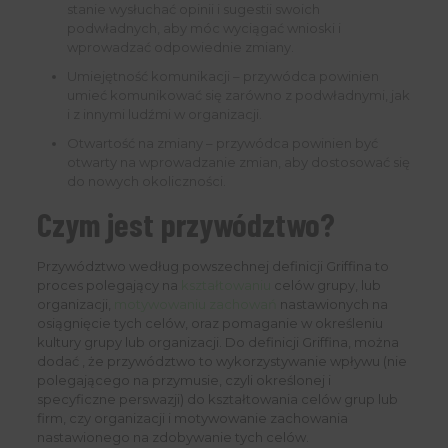
stanie wysłuchać opinii i sugestii swoich
podwładnych, aby móc wyciągać wnioski i
wprowadzać odpowiednie zmiany.
Umiejętność komunikacji – przywódca powinien
umieć komunikować się zarówno z podwładnymi, jak
i z innymi ludźmi w organizacji.
Otwartość na zmiany – przywódca powinien być
otwarty na wprowadzanie zmian, aby dostosować się
do nowych okoliczności.
Czym jest przywództwo?
Przywództwo według powszechnej definicji Griffina to
proces polegający na
kształtowaniu
celów grupy, lub
organizacji,
motywowaniu zachowań
nastawionych na
osiągnięcie tych celów, oraz pomaganie w określeniu
kultury grupy lub organizacji. Do definicji Griffina, można
dodać , że przywództwo to wykorzystywanie wpływu (nie
polegającego na przymusie, czyli określonej i
specyficzne perswazji) do kształtowania celów grup lub
firm, czy organizacji i motywowanie zachowania
nastawionego na zdobywanie tych celów.