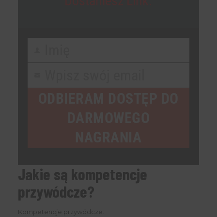
Dostaniesz Link.
Imię
First
Name
Wpisz swój email
Your
email
ODBIERAM DOSTĘP DO
DARMOWEGO
NAGRANIA
Jakie są kompetencje
przywódcze?
Kompetencje przywódcze: