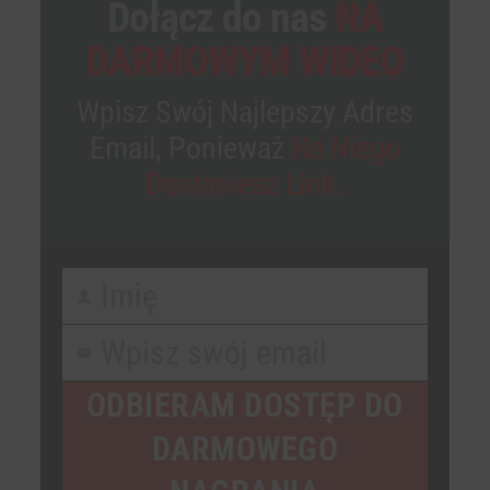
Dołącz do nas
NA
DARMOWYM WIDEO
Wpisz Swój Najlepszy Adres
Email, Ponieważ
Na Niego
Dostaniesz Link.
Imię
First
Name
Wpisz swój email
Your
email
ODBIERAM DOSTĘP DO
DARMOWEGO