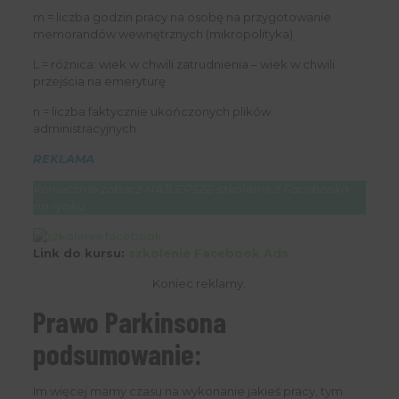
m = liczba godzin pracy na osobę na przygotowanie
memorandów wewnętrznych (mikropolityka)
L = różnica: wiek w chwili zatrudnienia – wiek w chwili
przejścia na emeryturę
n = liczba faktycznie ukończonych plików
administracyjnych
REKLAMA
Koniecznie zobacz NAJLEPSZE szkolenie z Facebooka
na rynku
Link do kursu:
szkolenie Facebook Ads
Koniec reklamy.
Prawo Parkinsona
podsumowanie:
Im więcej mamy czasu na wykonanie jakieś pracy, tym