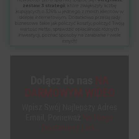
zestaw 3 strategii
, które zwiększyły liczbę
kupujących o 326% u jednego z moich klientów w
sklepie internetowym. Dodatkowo prześlę rady
biznesowe takie jak policzyć koszty, policzyć Twoją
wartość netto, sprawdzić opłacalność różnych
inwestycji, poznać sposoby na zarabianie i wiele
innych!
Dołącz do nas
NA
DARMOWYM WIDEO
Wpisz Swój Najlepszy Adres
Email, Ponieważ
Na Niego
Dostaniesz Link.