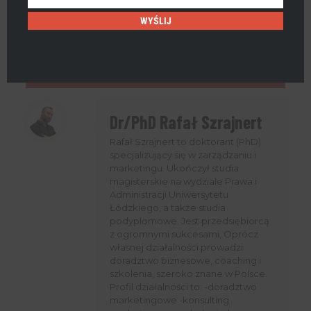
Tak czy inaczej, chciałbym usłyszeć, co masz do
WYŚLIJ
powiedzenia.
Więc śmiało, teraz
udostępnij ten wpis na
swoich social mediach
i zobacz co inni mają
do powiedzenia.
Dr/PhD Rafał Szrajnert
Rafał Szrajnert to doktorant (PhD)
specjalizujący się w zarządzaniu i
marketingu. Ukończył studia
magisterskie na wydziale Prawa i
Administracji Uniwersytetu
Łódzkiego, a także studia
podyplomowe. Jest przedsiębiorcą
z ogromnymi sukcesami, Oprócz
własnej działalności prowadzi
doradztwo biznesowe, coaching i
szkolenia, szeroko znane w Polsce.
Profil działalności to: -doradztwo
marketingowe -konsulting