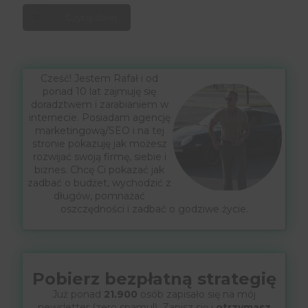
Czytaj dalej
Cześć! Jestem Rafał i od
ponad 10 lat zajmuję się
doradztwem i zarabianiem w
internecie. Posiadam agencję
marketingową/SEO i na tej
stronie pokazuję jak możesz
rozwijać swoją firmę, siebie i
biznes. Chcę Ci pokazać jak
zadbać o budżet, wychodzić z
długów, pomnażać
oszczędności i zadbać o godziwe życie.
Pobierz bezpłatną strategię
Już ponad
21.900
osób zapisało się na mój
newsletter (zero spamu!) .Zapisz się i
otrzymasz