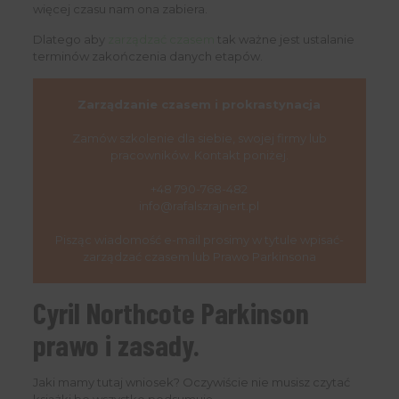
więcej czasu nam ona zabiera.
Dlatego aby
zarządzać czasem
tak ważne jest ustalanie
terminów zakończenia danych etapów.
Zarządzanie czasem i prokrastynacja
Zamów szkolenie dla siebie, swojej firmy lub
pracowników. Kontakt poniżej.
+48 790-768-482
info@rafalszrajnert.pl
Pisząc wiadomość e-mail prosimy w tytule wpisać-
zarządzać czasem lub Prawo Parkinsona
Cyril Northcote Parkinson
prawo i zasady.
Jaki mamy tutaj wniosek? Oczywiście nie musisz czytać