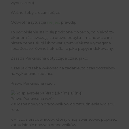
wynosi zero).
Ważne żeby zrozumieć, że:
Odwrotna sytuacja
nie jest
prawdą.
To uogólnienie stało się podobne do tego, co niektórzy
ekonomiści uważają za prawo popytu – mianowicie im
niższa cena usługi lub towaru, tym większa wymagana
ilość. Jest to również określane jako popyt indukowany.
Zasada Parkinsona dotycząca czasu jako:
Czas, jaki trzeba wykonać na zadanie, to czas potrzebny
na wykonanie zadania.
Prawo Parkinsona wzór:
Prawo Parkinsona wzór
x = liczba nowych pracowników do zatrudnienia w ciągu
roku
k = liczba pracowników, którzy chcą awansować poprzez
zatrudnienie nowych pracowników