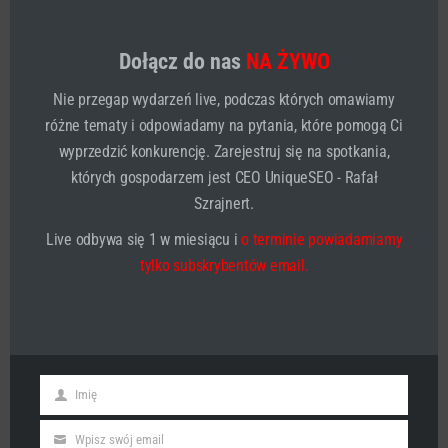
agencja SEO/SEM
Dołącz do nas
NA ŻYWO
Nie przegap wydarzeń live, podczas których omawiamy
różne tematy i odpowiadamy na pytania, które pomogą Ci
wyprzedzić konkurencję. Zarejestruj się na spotkania,
których gospodarzem jest CEO UniqueSEO - Rafał
Szrajnert.
Live odbywa się 1 w miesiącu i
o terminie powiadamiamy
tylko subskrybentów email.
Co myślisz o moim nowym wpisie na blogu?
Imię
First
A może masz pytanie dotyczące strategii lub
Name
techniki jak działać najlepiej?
Wpisz swój email
Email