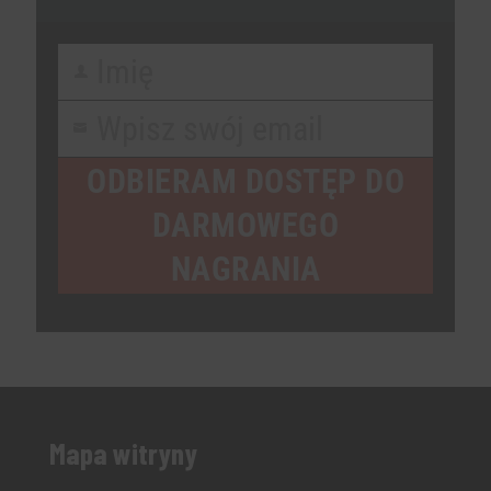
Imię
First
Name
Wpisz swój email
Your
email
ODBIERAM DOSTĘP DO
DARMOWEGO
NAGRANIA
Mapa witryny