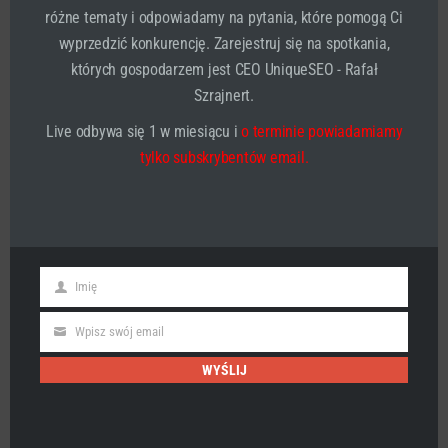
różne tematy i odpowiadamy na pytania, które pomogą Ci
wyprzedzić konkurencję. Zarejestruj się na spotkania,
których gospodarzem jest CEO UniqueSEO - Rafał
Szrajnert.
Live odbywa się 1 w miesiącu i
o terminie powiadamiamy
tylko subskrybentów email.
Imię
First
Name
Wpisz swój email
Email
Wiele osób ma problem żeby zapamiętać to co
chcą.
WYŚLIJ
A jak to pokonał Ebbinghaus?
Zobacz sam.