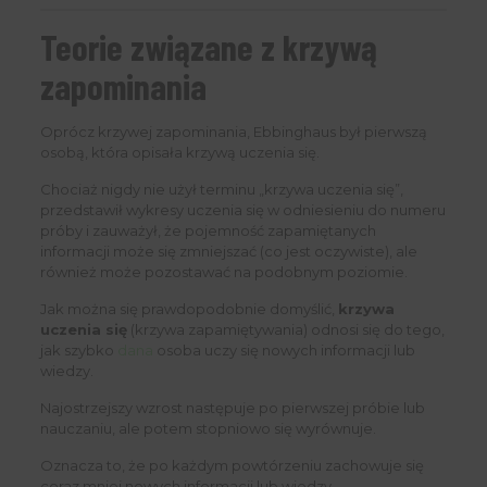
Teorie związane z krzywą
zapominania
Oprócz krzywej zapominania, Ebbinghaus był pierwszą
osobą, która opisała krzywą uczenia się.
Chociaż nigdy nie użył terminu „krzywa uczenia się”,
przedstawił wykresy uczenia się w odniesieniu do numeru
próby i zauważył, że pojemność zapamiętanych
informacji może się zmniejszać (co jest oczywiste), ale
również może pozostawać na podobnym poziomie.
Jak można się prawdopodobnie domyślić,
krzywa
uczenia się
(krzywa zapamiętywania) odnosi się do tego,
jak szybko
dana
osoba uczy się nowych informacji lub
wiedzy.
Najostrzejszy wzrost następuje po pierwszej próbie lub
nauczaniu, ale potem stopniowo się wyrównuje.
Oznacza to, że po każdym powtórzeniu zachowuje się
coraz mniej nowych informacji lub wiedzy.