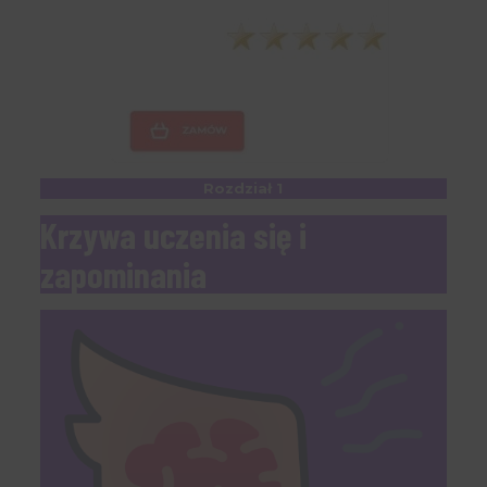
Rozdział 1
Krzywa uczenia się i
zapominania