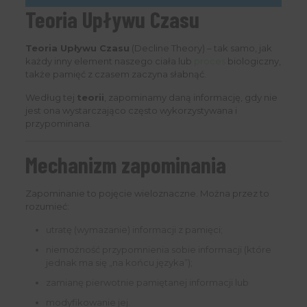
Teoria Upływu Czasu
Teoria Upływu Czasu
(Decline Theory) – tak samo, jak
każdy inny element naszego ciała lub
proces
biologiczny,
także pamięć z czasem zaczyna słabnąć.
Według tej
teorii
, zapominamy daną informację, gdy nie
jest ona wystarczająco często wykorzystywana i
przypominana.
Mechanizm zapominania
Zapominanie to pojęcie wieloznaczne. Można przez to
rozumieć:
utratę (wymazanie) informacji z pamięci;
niemożność przypomnienia sobie informacji (które
jednak ma się „na końcu języka”);
zamianę pierwotnie pamiętanej informacji lub
modyfikowanie jej.