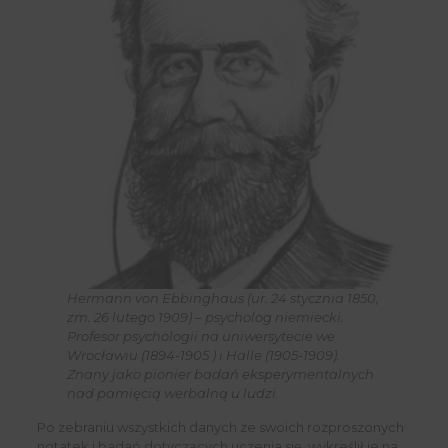
Hermann von Ebbinghaus (ur. 24 stycznia 1850,
zm. 26 lutego 1909) – psycholog niemiecki.
Profesor psychologii na uniwersytecie we
Wrocławiu (1894-1905 ) i Halle (1905-1909).
Znany jako pionier badań eksperymentalnych
nad pamięcią werbalną u ludzi.
Po zebraniu wszystkich danych ze swoich rozproszonych
notatek i badań dotyczących uczenia się, wykreślił je na