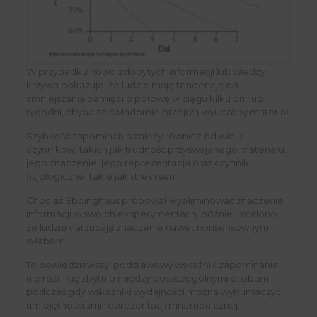
W przypadku nowo zdobytych informacji lub wiedzy
krzywa pokazuje, że ludzie mają tendencję do
zmniejszania pamięci o połowę w ciągu kilku dni lub
tygodni, chyba że świadomie przejrzą wyuczony materiał.
Szybkość zapominania zależy również od wielu
czynników, takich jak trudność przyswajanego materiału,
jego znaczenie, jego reprezentacja oraz czynniki
fizjologiczne, takie jak stres i sen.
Chociaż Ebbinghaus próbował wyeliminować znaczenie
informacji w swoich eksperymentach, później ustalono,
że ludzie narzucają znaczenie nawet nonsensownym
sylabom.
To powiedziawszy, podstawowy wskaźnik zapominania
nie różni się zbytnio między poszczególnymi osobami,
podczas gdy wskaźniki wydajności można wytłumaczyć
umiejętnościami reprezentacji mnemonicznej.