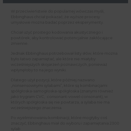
W przeciwieństwie do popularnej wówczas myśli,
Ebbinghaus chciał pokazać, że wyższe procesy
umysłowe można badać poprzez eksperymenty.
Chciał użyć prostego kodowania akustycznego i
powtórek, aby kontrolować potencjalnie zakłócające
zmienne.
Jednak Ebbinghaus potrzebował listy słów, które można
było łatwo zapamiętać, ale które nie miałyby
wcześniejszych skojarzeń poznawczych, ponieważ
wpłynęłoby to na jego wyniki.
Dlatego użył pozycji, które później nazwano
„nonsensownymi sylabami”, które są kombinacjami
spółgłoska-samogłoska-spółgłoska (znanymi również
jako trygram CVC, consonant-vowel-consonant), w
których spółgłoska się nie powtarza, a sylaba nie ma
wcześniejszego znaczenia.
Po wyeliminowaniu kombinacji, które mogłyby coś
znaczyć, Ebbinghaus miał do wyboru i zapamiętania 2300
sylab.