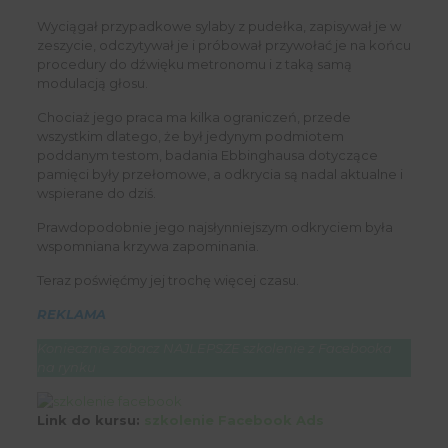
Wyciągał przypadkowe sylaby z pudełka, zapisywał je w
zeszycie, odczytywał je i próbował przywołać je na końcu
procedury do dźwięku metronomu i z taką samą
modulacją głosu.
Chociaż jego praca ma kilka ograniczeń, przede
wszystkim dlatego, że był jedynym podmiotem
poddanym testom, badania Ebbinghausa dotyczące
pamięci były przełomowe, a odkrycia są nadal aktualne i
wspierane do dziś.
Prawdopodobnie jego najsłynniejszym odkryciem była
wspomniana krzywa zapominania.
Teraz poświęćmy jej trochę więcej czasu.
REKLAMA
Koniecznie zobacz NAJLEPSZE szkolenie z Facebooka
na rynku
Link do kursu:
szkolenie Facebook Ads