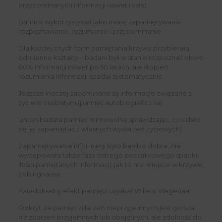
przypominanych informacji nawet rosła).
Bahrick wykorzystywał jako miarę zapamiętywania
rozpoznawanie, rozumienie i przypominanie.
Dla każdej z tych form pamiętania krzywa przybierała
odmienne kształty – badani byli w stanie rozpoznać około
80% informacji nawet po 50 latach, ale stopień
rozumienia informacji spadał systematycznie.
Jeszcze inaczej zapominane są informacje związane z
życiem osobistym (pamięć autobiograficzna).
Linton badała pamięć mimowolną sprawdzając, co udało
się jej zapamiętać z własnych wydarzeń życiowych).
Zapamiętywanie informacji było bardzo dobre, nie
występowała także faza ostrego początkowego spadku
ilości pamiętanych informacji, jak to ma miejsce w krzywej
Ebbinghausa.
Paradoksalny efekt pamięci uzyskał Willem Wagenaar.
Odkrył, że pamięć zdarzeń nieprzyjemnych jest gorsza
niż zdarzeń przyjemnych lub obojętnych, ale zdolność do