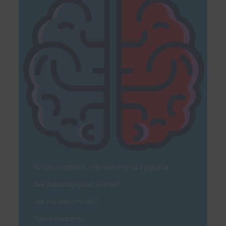
W tym rozdziale odpowiemy na 2 pytania:
Jak zapamiętywać więcej?
Jak nie zapominać?
Także ruszajmy.