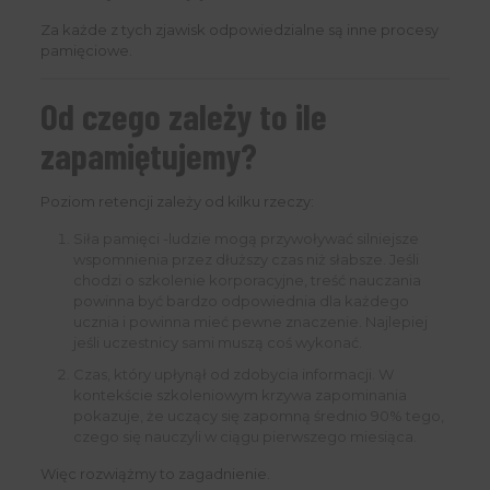
Za każde z tych zjawisk odpowiedzialne są inne procesy
pamięciowe.
Od czego zależy to ile
zapamiętujemy?
Poziom retencji zależy od kilku rzeczy:
Siła pamięci -ludzie mogą przywoływać silniejsze
wspomnienia przez dłuższy czas niż słabsze. Jeśli
chodzi o szkolenie korporacyjne, treść nauczania
powinna być bardzo odpowiednia dla każdego
ucznia i powinna mieć pewne znaczenie. Najlepiej
jeśli uczestnicy sami muszą coś wykonać.
Czas, który upłynął od zdobycia informacji. W
kontekście szkoleniowym krzywa zapominania
pokazuje, że uczący się zapomną średnio 90% tego,
czego się nauczyli w ciągu pierwszego miesiąca.
Więc rozwiążmy to zagadnienie.