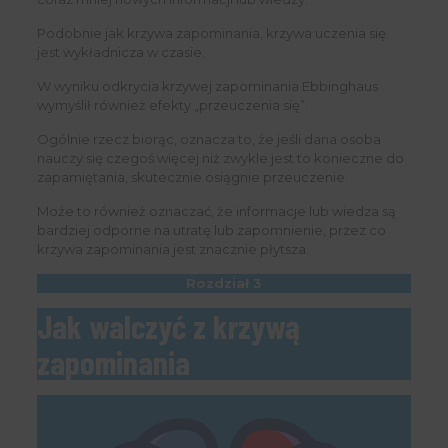
Podobnie jak krzywa zapominania, krzywa uczenia się
jest wykładnicza w czasie.
W wyniku odkrycia krzywej zapominania Ebbinghaus
wymyślił również efekty „przeuczenia się”.
Ogólnie rzecz biorąc, oznacza to, że jeśli dana osoba
nauczy się czegoś więcej niż zwykle jest to konieczne do
zapamiętania, skutecznie osiągnie przeuczenie.
Może to również oznaczać, że informacje lub wiedza są
bardziej odporne na utratę lub zapomnienie, przez co
krzywa zapominania jest znacznie płytsza.
Rozdział 3
Jak walczyć z krzywą
zapominania