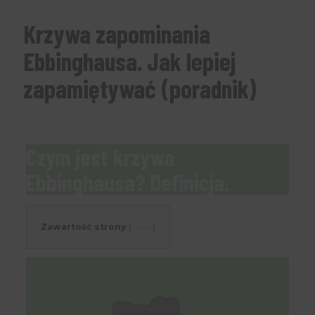
Krzywa zapominania
Ebbinghausa. Jak lepiej
zapamiętywać (poradnik)
Czym jest krzywa
Ebbinghausa? Definicja.
Zawartość strony
[
pokaż
]