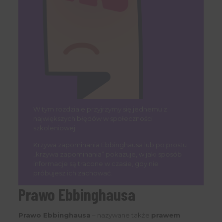
W tym rozdziale przyjrzymy się jednemu z
największych błędów w społeczności
szkoleniowej.
Krzywa zapominania Ebbinghausa lub po prostu
„krzywa zapominania” pokazuje, w jaki sposób
informacje są tracone w czasie, gdy nie
próbujesz ich zachować.
Prawo Ebbinghausa
Prawo Ebbinghausa
– nazywane także
prawem