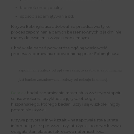
ładunek emocjonalny,
sposób zapamiętywania itd.
Krzywa Ebbinghausa adekwatnie przedstawia tylko
proces zapominania danych bezsensownych, z jakimi nie
mamy do czynienia w życiu codziennym.
Choć wiele badań potwierdza ogólną właściwość
procesu zapominania udowodnioną przez Ebbinghausa:
zapominanie zależy od upływu czasu, to szybkość zapominania
jest bardzo zróżnicowana i zależy od rodzaju informacji.
Bahrick
badał zapominanie materiału o wyższym stopniu
sensowności na przykładzie języka obcego –
hiszpańskiego, którego badani uczyli się w szkole i nigdy
potem nie używali.
Krzywa przybrała inny kształt – następowała stała utrata
informacji przez pierwsze trzy lata życia, po czym krzywa
osiągała stan plateau (okresowo natomiast ilość