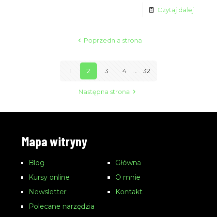
Czytaj dalej
Poprzednia strona
1
2
3
4
...
32
Następna strona
Mapa witryny
Blog
Główna
Kursy online
O mnie
Newsletter
Kontakt
Polecane narzędzia