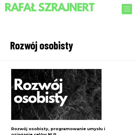
Rozwój osobisty
Rozwój osobisty, programowanie umysłu i
osiąganie celów NLP