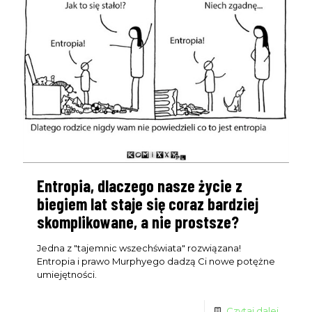
Dołącz do nas
NA ŻYWO
Nie przegap wydarzeń live, podczas których omawiamy
różne tematy i odpowiadamy na pytania, które pomogą Ci
wyprzedzić konkurencję. Zarejestruj się na spotkania,
których gospodarzem jest CEO UniqueSEO - Rafał
Szrajnert.
Live odbywa się 1 w miesiącu i
o terminie powiadamiamy
tylko subskrybentów email.
Entropia, dlaczego nasze życie z
biegiem lat staje się coraz bardziej
skomplikowane, a nie prostsze?
Imię
First
Jedna z "tajemnic wszechświata" rozwiązana!
Name
Entropia i prawo Murphyego dadzą Ci nowe potężne
Wpisz swój email
Email
umiejętności.
WYŚLIJ
Czytaj dalej