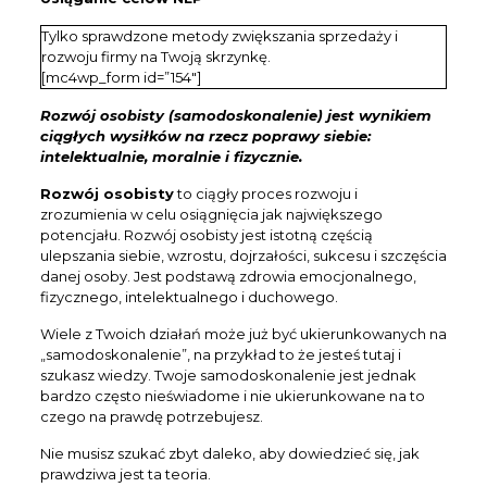
Tylko sprawdzone metody zwiększania sprzedaży i
rozwoju firmy na Twoją skrzynkę.
[mc4wp_form id=”154″]
Rozwój osobisty (samodoskonalenie) jest wynikiem
ciągłych wysiłków na rzecz poprawy siebie:
intelektualnie, moralnie i fizycznie.
Rozwój osobisty
to ciągły proces rozwoju i
zrozumienia w celu osiągnięcia jak największego
potencjału. Rozwój osobisty jest istotną częścią
ulepszania siebie, wzrostu, dojrzałości, sukcesu i szczęścia
danej osoby. Jest podstawą zdrowia emocjonalnego,
fizycznego, intelektualnego i duchowego.
Wiele z Twoich działań może już być ukierunkowanych na
„samodoskonalenie”, na przykład to że jesteś tutaj i
szukasz wiedzy. Twoje samodoskonalenie jest jednak
bardzo często nieświadome i nie ukierunkowane na to
czego na prawdę potrzebujesz.
Nie musisz szukać zbyt daleko, aby dowiedzieć się, jak
prawdziwa jest ta teoria.