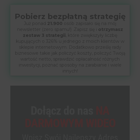
Pobierz bezpłatną strategię
Już ponad
21.900
osób zapisało się na mój
newsletter (zero spamu!) .Zapisz się i
otrzymasz
zestaw 3 strategii
, które zwiększyły liczbę
kupujących o 326% u jednego z moich klientów w
sklepie internetowym. Dodatkowo prześlę rady
biznesowe takie jak policzyć koszty, policzyć Twoją
wartość netto, sprawdzić opłacalność różnych
inwestycji, poznać sposoby na zarabianie i wiele
innych!
Dołącz do nas
NA
DARMOWYM WIDEO
Wpisz Swój Najlepszy Adres