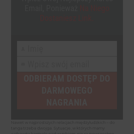
Email, Ponieważ
Na Niego
Dostaniesz Link.
Imię
First
Name
Wpisz swój email
Your
email
ODBIERAM DOSTĘP DO
DARMOWEGO
NAGRANIA
Nawet w najprostszych relacjach międzyludzkich – do
tanga trzeba dwojga. Sytuacje, w których mamy
całkowitą kontrolę nad wynikiem, nie są powszechne.