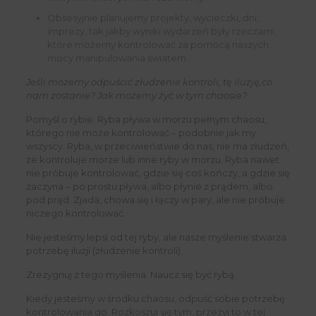
Obsesyjnie planujemy projekty, wycieczki, dni,
imprezy, tak jakby wyniki wydarzeń były rzeczami,
które możemy kontrolować za pomocą naszych
mocy manipulowania światem.
Jeśli możemy odpuścić złudzenie kontroli, tę iluzję,co
nam zostanie? Jak możemy żyć w tym chaosie?
Pomyśl o rybie. Ryba pływa w morzu pełnym chaosu,
Clo
którego nie może kontrolować – podobnie jak my
this
mod
wszyscy. Ryba, w przeciwieństwie do nas, nie ma złudzeń,
że kontroluje morze lub inne ryby w morzu. Ryba nawet
nie próbuje kontrolować, gdzie się coś kończy, a gdzie się
zaczyna – po prostu pływa, albo płynie z prądem, albo
pod prąd. Zjada, chowa się i łączy w pary, ale nie próbuje
niczego kontrolować.
Nie jesteśmy lepsi od tej ryby, ale nasze myślenie stwarza
potrzebę iluzji (złudzenie kontroli).
Zrezygnuj z tego myślenia. Naucz się być rybą.
Kiedy jesteśmy w środku chaosu, odpuść sobie potrzebę
kontrolowania go. Rozkoszuj się tym, przeżyj to w tej