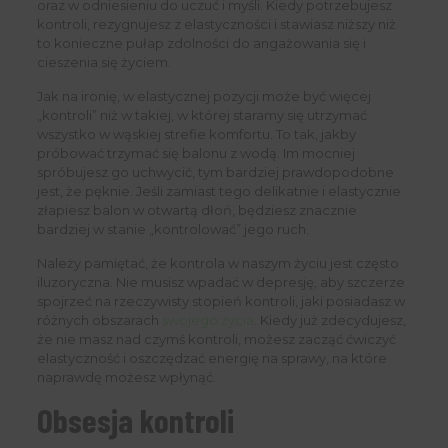
oraz w odniesieniu do uczuć i myśli. Kiedy potrzebujesz
kontroli, rezygnujesz z elastyczności i stawiasz niższy niż
to konieczne pułap zdolności do angażowania się i
cieszenia się życiem.
Jak na ironię, w elastycznej pozycji może być więcej
„kontroli” niż w takiej, w której staramy się utrzymać
wszystko w wąskiej strefie komfortu. To tak, jakby
próbować trzymać się balonu z wodą. Im mocniej
spróbujesz go uchwycić, tym bardziej prawdopodobne
jest, że pęknie. Jeśli zamiast tego delikatnie i elastycznie
złapiesz balon w otwartą dłoń, będziesz znacznie
bardziej w stanie „kontrolować” jego ruch.
Należy pamiętać, że kontrola w naszym życiu jest często
iluzoryczna. Nie musisz wpadać w depresję, aby szczerze
spojrzeć na rzeczywisty stopień kontroli, jaki posiadasz w
różnych obszarach
swojego życia
. Kiedy już zdecydujesz,
że nie masz nad czymś kontroli, możesz zacząć ćwiczyć
elastyczność i oszczędzać energię na sprawy, na które
naprawdę możesz wpłynąć.
Obsesja kontroli