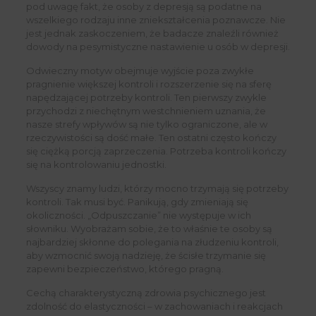
pod uwagę fakt, że osoby z depresją są podatne na
wszelkiego rodzaju inne zniekształcenia poznawcze. Nie
jest jednak zaskoczeniem, że badacze znaleźli również
dowody na pesymistyczne nastawienie u osób w depresji.
Odwieczny motyw obejmuje wyjście poza zwykłe
pragnienie większej kontroli i rozszerzenie się na sferę
napędzającej potrzeby kontroli. Ten pierwszy zwykle
przychodzi z niechętnym westchnieniem uznania, że ​​
nasze strefy wpływów są nie tylko ograniczone, ale w
rzeczywistości są dość małe. Ten ostatni często kończy
się ciężką porcją zaprzeczenia. Potrzeba kontroli kończy
się na kontrolowaniu jednostki.
Wszyscy znamy ludzi, którzy mocno trzymają się potrzeby
kontroli. Tak musi być. Panikują, gdy zmieniają się
okoliczności. „Odpuszczanie” nie występuje w ich
słowniku. Wyobrażam sobie, że to właśnie te osoby są
najbardziej skłonne do polegania na złudzeniu kontroli,
aby wzmocnić swoją nadzieję, że ścisłe trzymanie się
zapewni bezpieczeństwo, którego pragną.
Cechą charakterystyczną zdrowia psychicznego jest
zdolność do elastyczności – w zachowaniach i reakcjach