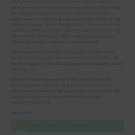
Jednym z najczęstszych przejawów tego zjawiska są
relacje z innymi ludźmi. Możesz na przykład pokłócić się z
kolegą lub przełożonym, mimo że traktujesz ich z
szacunkiem i życzliwością. Łatwo jest winić siebie za tego
rodzaju sytuację, ale w rzeczywistości – druga osoba ma
coś do powiedzenia w sposobie wyrażania relacji. Mogą
nie wiedzieć, że mają zły dzień i sami szukają zwady z
innymi, lub mogą to wiedzieć bardzo dobrze.
Nie masz pełnej kontroli w tej sytuacji. Chociaż masz
kontrolę nad tym, jak odnosisz się do drugiej osoby i jak
na nią reagujesz – oni zachowują kontrolę nad tym, jak cię
traktują.
W latach siedemdziesiątych Ellen Langer, badaczka z
UCLA, wykazała dowody na zjawisko, które nazwała
złudzeniem kontroli. Kolejni badacze potwierdzili tę tak
zwaną pozytywną iluzję w wielu konfiguracjach
eksperymentalnych.
REKLAMA
Koniecznie zobacz NAJLEPSZE szkolenie z Facebooka
na rynku