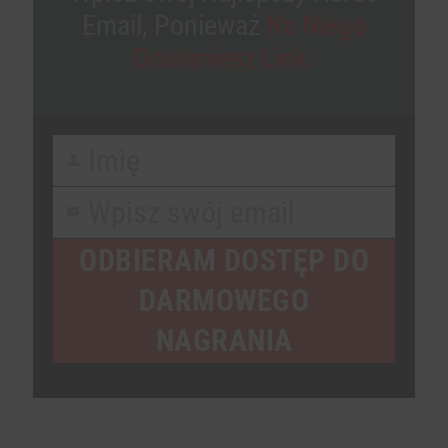
Email, Ponieważ
Na Niego
Dostaniesz Link.
Imię
First
Name
Wpisz swój email
Your
email
ODBIERAM DOSTĘP DO
DARMOWEGO
NAGRANIA