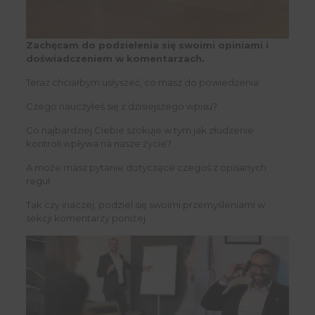
First
Name
Wpisz swój email
Email
Zachęcam do podzielenia się swoimi opiniami i
WYŚLIJ
doświadczeniem w komentarzach.
Teraz chciałbym usłyszeć, co masz do powiedzenia:
Czego nauczyłeś się z dzisiejszego wpisu?
Co najbardziej Ciebie szokuje w tym jak złudzenie
kontroli wpływa na nasze życie?
A może masz pytanie dotyczące czegoś z opisanych
reguł.
Tak czy inaczej, podziel się swoimi przemyśleniami w
sekcji komentarzy poniżej.