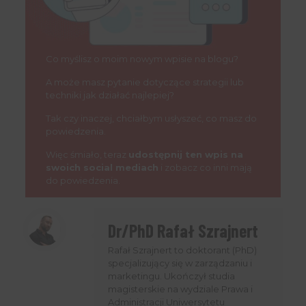
Co myślisz o moim nowym wpisie na blogu?
A może masz pytanie dotyczące strategii lub
techniki jak działać najlepiej?
Tak czy inaczej, chciałbym usłyszeć, co masz do
powiedzenia.
Więc śmiało, teraz
udostępnij ten wpis na
swoich social mediach
i zobacz co inni mają
do powiedzenia.
Dr/PhD Rafał Szrajnert
Rafał Szrajnert to doktorant (PhD)
specjalizujący się w zarządzaniu i
marketingu. Ukończył studia
magisterskie na wydziale Prawa i
Administracji Uniwersytetu