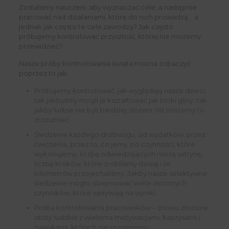
Zostaliśmy nauczeni, aby wyznaczać cele, a następnie
pracować nad działaniami, które do nich prowadzą… a
jednak jak często te cele zawodzą? Jak często
próbujemy kontrolować przyszłość, której nie możemy
przewidzieć?
Nasze próby kontrolowania świata można zobaczyć
poprzez to jak:
Próbujemy kontrolować, jak wyglądają nasze dzieci,
tak jakbyśmy mogli je kształtować jak bloki gliny, tak
jakby ludzie nie byli bardziej złożeni, niż możemy to
zrozumieć.
Śledzenie każdego drobiazgu, od wydatków, przez
ćwiczenia, przez to, co jemy, po czynności, które
wykonujemy, liczbę odwiedzających naszą witrynę,
liczbę kroków, które zrobiliśmy dzisiaj i ile
kilometrów przejechaliśmy. Jakby nasze selektywne
śledzenie mogło obejmować wiele złożonych
czynników, które wpływają na wyniki.
Próba kontrolowania pracowników – znowu złożone
istoty ludzkie z wieloma motywacjami, kaprysami i
nawykami, których nie rozumiemy.