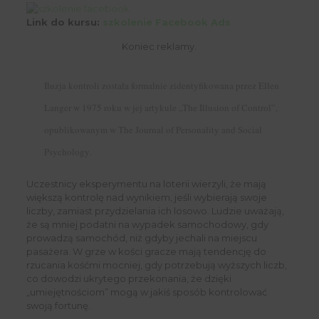
Link do kursu:
szkolenie Facebook Ads
Koniec reklamy.
Iluzja kontroli została formalnie zidentyfikowana przez Ellen
Langer w 1975 roku w jej artykule „The Illusion of Control”,
opublikowanym w The Journal of Personality and Social
Psychology.
Uczestnicy eksperymentu na loterii wierzyli, że mają
większą kontrolę nad wynikiem, jeśli wybierają swoje
liczby, zamiast przydzielania ich losowo. Ludzie uważają,
że są mniej podatni na wypadek samochodowy, gdy
prowadzą samochód, niż gdyby jechali na miejscu
pasażera. W grze w kości gracze mają tendencję do
rzucania kośćmi mocniej, gdy potrzebują wyższych liczb,
co dowodzi ukrytego przekonania, że dzięki
„umiejętnościom” mogą w jakiś sposób kontrolować
swoją fortunę.