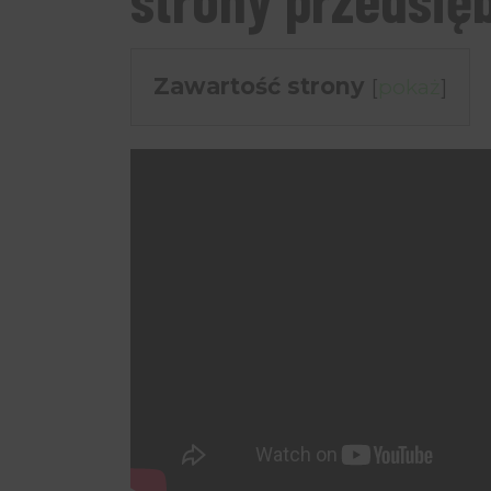
Zawartość strony
[
pokaż
]