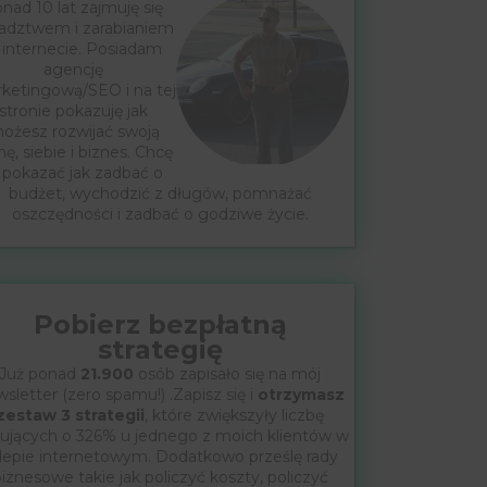
nad 10 lat zajmuję się
adztwem i zarabianiem
 internecie. Posiadam
agencję
ketingową/SEO i na tej
stronie pokazuję jak
ożesz rozwijać swoją
mę, siebie i biznes. Chcę
 pokazać jak zadbać o
budżet, wychodzić z długów, pomnażać
oszczędności i zadbać o godziwe życie.
Pobierz bezpłatną
strategię
Już ponad
21.900
osób zapisało się na mój
sletter (zero spamu!) .Zapisz się i
otrzymasz
zestaw 3 strategii
, które zwiększyły liczbę
ujących o 326% u jednego z moich klientów w
lepie internetowym. Dodatkowo prześlę rady
iznesowe takie jak policzyć koszty, policzyć