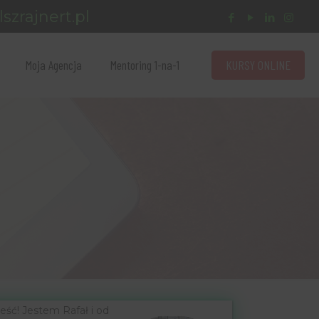
szrajnert.pl
KURSY ONLINE
Moja Agencja
Mentoring 1-na-1
eść! Jestem Rafał i od