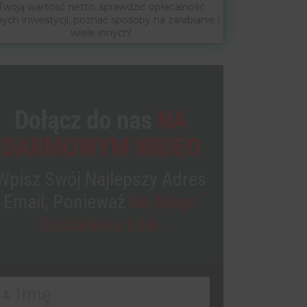
Twoją wartość netto, sprawdzić opłacalność
nych inwestycji, poznać sposoby na zarabianie i
wiele innych!
Dołącz do nas
NA
DARMOWYM WIDEO
Wpisz Swój Najlepszy Adres
Email, Ponieważ
Na Niego
Dostaniesz Link.
Imię
irst