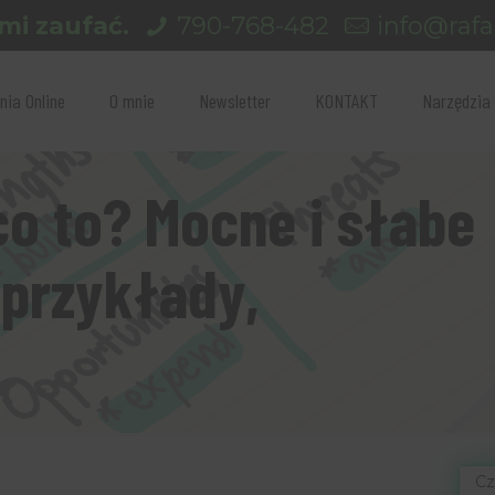
mi zaufać.
790-768-482
info@rafal
nia Online
O mnie
Newsletter
KONTAKT
Narzędzia
co to? Mocne i słabe
(przykłady,
Cz