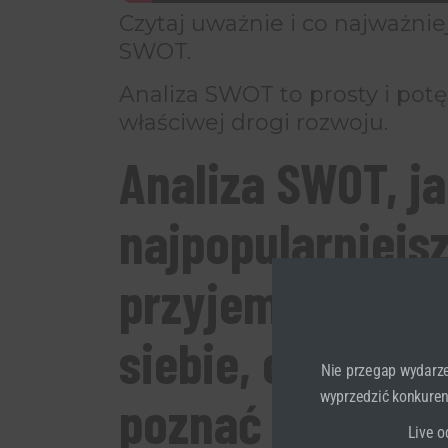
Czytaj uważnie i co najważniej
SWOT.
Analiza SWOT to prosty i pot
właściwej drogi rozwoju.
Analiza SWOT, j
najpopularniejsz
przyjemniejszy
siebie, czy swoj
Nie przegap wydarze
wyprzedzić konkurenc
poznać prosty s
Live o