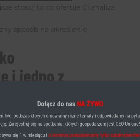
sze stosuj to co oferuje Ci analiza
ężny sposób na określenie
ako
e i jedno z
ch sposobów oceny
Dołącz do nas
NA ŻYWO
ej firmy. Chcesz
ń live, podczas których omawiamy różne tematy i odpowiadamy na pyta
ję. Zarejestruj się na spotkania, których gospodarzem jest CEO UniqueS
posób na jej
dbywa się 1 w miesiącu i
o terminie powiadamiamy tylko subskrybentów