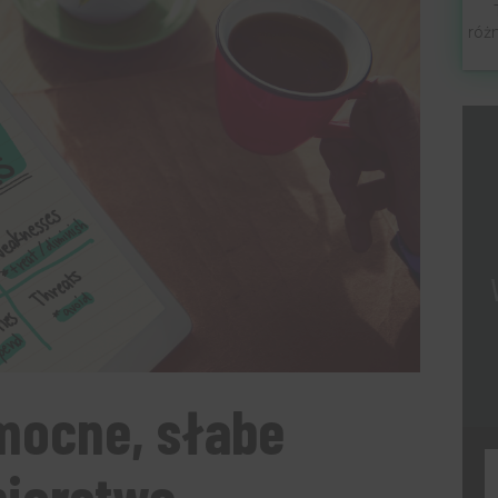
róż
mocne, słabe
biorstwa
F