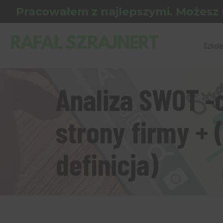
Pracowałem z najlepszymi. Możesz 
Szkole
Analiza SWOT -
strony firmy + 
definicja)