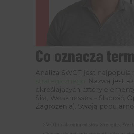
Co oznacza ter
Analiza SWOT jest najpopula
strategicznego
. Nazwa jest 
określających cztery element
Siła, Weaknesses – Słabość, O
Zagrożenia). Swoją popularno
SWOT to akronim od słów Strengths, Weakne
używany do opisania strategii, która zawi