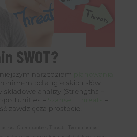
min SWOT?
rniejszym narzędziem
planowania
akronimem od angielskich słów
y składowe analizy (Strengths –
pportunities –
Szanse i Threats
–
ść zawdzięcza prostocie.
sses, Opportunities, Threats. Termin ten jest
era analizę wewnętrznych mocnych i słabych stron