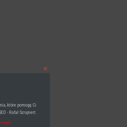
Close
this
module
nia, które pomogą Ci
EO - Rafał Szrajnert.
 email.