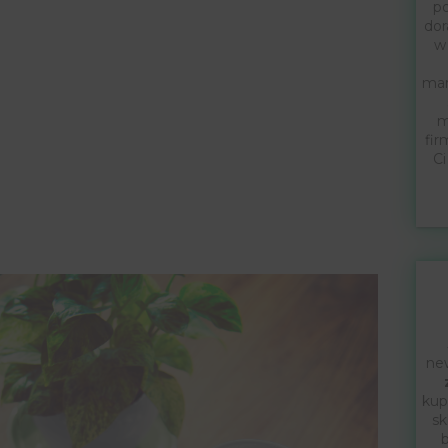
po
dor
w
mar
m
fir
Ci
new
kup
sk
b