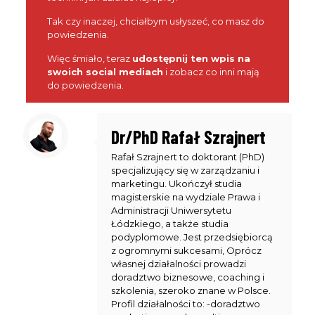
Wpisz swój email
Email
Tak czy inaczej, chciałbym usłyszeć, co masz do
WYŚLIJ
powiedzenia.
Więc śmiało, teraz
udostępnij ten wpis na
swoich social mediach
i zobacz co inni mają
do powiedzenia.
Dr/PhD Rafał Szrajnert
Rafał Szrajnert to doktorant (PhD)
specjalizujący się w zarządzaniu i
marketingu. Ukończył studia
magisterskie na wydziale Prawa i
Administracji Uniwersytetu
Łódzkiego, a także studia
podyplomowe. Jest przedsiębiorcą
z ogromnymi sukcesami, Oprócz
własnej działalności prowadzi
doradztwo biznesowe, coaching i
szkolenia, szeroko znane w Polsce.
Profil działalności to: -doradztwo