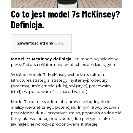
Co to jest model 7s McKinsey?
Definicja.
Zawartość strony
[
pokaż
]
Model 7s McKinsey definicja
– to model wynaleziony
przez Petersa i Watermana w latach osiemdziesiątych.
W skład modelu 7s McKinsey wchodzą: struktura
(structure), strategia (strategy), systemy/procedury
(systems), umiejętności (skills), styl (style), pracownicy
(staff) i wspólne wartości (shared values).
Model 7s opisuje siedem obszarów niezbędnych do
analizy wewnętrznego potencjału. Innymi słowy pozwala
przewidzieć skutki przyszłych zmian, poprawia wydajność
firmy, ułatwia pracę podczas fuzji lub przejęcia i określa
jak najlepiej wdrożyć proponowaną strategię.