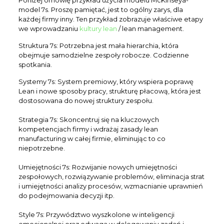
Poniżej omówię przykład użycia modelu McKinseya-
model 7s. Proszę pamiętać, jest to ogólny zarys, dla
każdej firmy inny. Ten przykład zobrazuje właściwe etapy
we wprowadzaniu
kultury lean
/ lean management.
Struktura 7s: Potrzebna jest mała hierarchia, która
obejmuje samodzielne zespoły robocze. Codzienne
spotkania.
Systemy 7s: System premiowy, który wspiera poprawę
Lean i nowe sposoby pracy, strukturę płacową, która jest
dostosowana do nowej struktury zespołu.
Strategia 7s: Skoncentruj się na kluczowych
kompetencjach firmy i wdrażaj zasady lean
manufacturing w całej firmie, eliminując to co
niepotrzebne.
Umiejętności 7s: Rozwijanie nowych umiejętności
zespołowych, rozwiązywanie problemów, eliminacja strat
i umiejętności analizy procesów, wzmacnianie uprawnień
do podejmowania decyzji itp.
Style 7s: Przywództwo wyszkolone w inteligencji