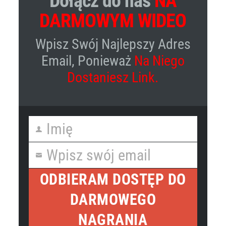
Dołącz do nas
NA
DARMOWYM WIDEO
Wpisz Swój Najlepszy Adres
Email, Ponieważ
Na Niego
Dostaniesz Link.
Imię
First
Name
Wpisz swój email
Your
email
ODBIERAM DOSTĘP DO
DARMOWEGO
NAGRANIA