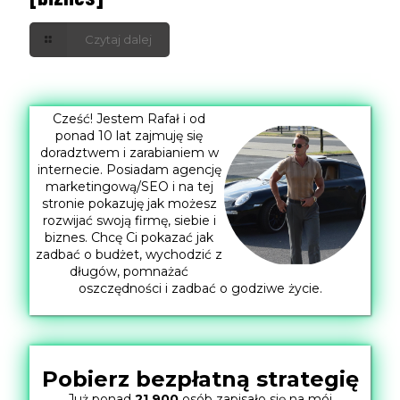
Czytaj dalej
Cześć! Jestem Rafał i od
ponad 10 lat zajmuję się
doradztwem i zarabianiem w
internecie. Posiadam agencję
marketingową/SEO i na tej
stronie pokazuję jak możesz
rozwijać swoją firmę, siebie i
biznes. Chcę Ci pokazać jak
zadbać o budżet, wychodzić z
długów, pomnażać
oszczędności i zadbać o godziwe życie.
Pobierz bezpłatną strategię
Już ponad
21.900
osób zapisało się na mój