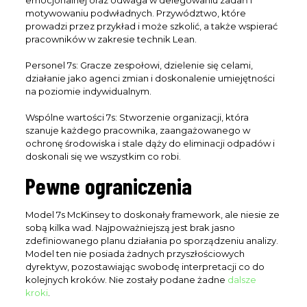
emocjonalnej oraz odwaga w delegowaniu zadań i
motywowaniu podwładnych. Przywództwo, które
prowadzi przez przykład i może szkolić, a także wspierać
pracowników w zakresie technik Lean.
Personel 7s: Gracze zespołowi, dzielenie się celami,
działanie jako agenci zmian i doskonalenie umiejętności
na poziomie indywidualnym.
Wspólne wartości 7s: Stworzenie organizacji, która
szanuje każdego pracownika, zaangażowanego w
ochronę środowiska i stale dąży do eliminacji odpadów i
doskonali się we wszystkim co robi.
Pewne ograniczenia
Model 7s McKinsey to doskonały framework, ale niesie ze
sobą kilka wad. Najpoważniejszą jest brak jasno
zdefiniowanego planu działania po sporządzeniu analizy.
Model ten nie posiada żadnych przyszłościowych
dyrektyw, pozostawiając swobodę interpretacji co do
kolejnych kroków. Nie zostały podane żadne
dalsze
kroki
.