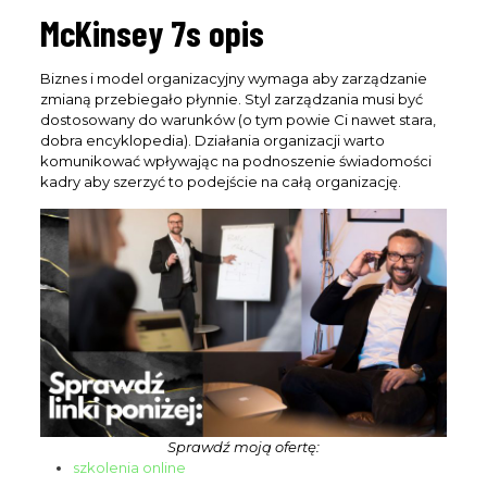
McKinsey 7s opis
Biznes i model organizacyjny wymaga aby zarządzanie
zmianą przebiegało płynnie. Styl zarządzania musi być
dostosowany do warunków (o tym powie Ci nawet stara,
dobra encyklopedia). Działania organizacji warto
Clo
komunikować wpływając na podnoszenie świadomości
this
mod
kadry aby szerzyć to podejście na całą organizację.
Sprawdź moją ofertę:
szkolenia online