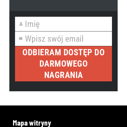
Imię
First
Name
Wpisz swój email
Your
email
ODBIERAM DOSTĘP DO
DARMOWEGO
NAGRANIA
Mapa witryny