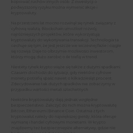
kopiować ruchów innych osób. Z inwestycji o
podwyższony ryzyku można wymienić akcje i
kryptowaluty.
Na przestrzeni lat mocno rozwinął się rynek związany z
cyfrową walutą. Blockchain umożliwił rozwój
najróżniejszych projektów, które wykorzystują
kryptowaluty do wykonywania transakcji. Technologia ta
cechuje się tym, że jest jeszcze we wczesnej fazie i ciągle
się rozwija. Daje to olbrzymie możliwości inwestorom,
którzy mogą dużo zarobić o ile trafią w trend.
Niestety rynek krypto wiąże się także z dużymi spadkami.
Czasami dochodzi do sytuacji, gdy niektóre cyfrowe
monety potrafią spaść nawet o kilkadziesiąt procent.
Zdecydowanie tak dużych spadków nie zobaczymy w
przypadku wartości metali szlachetnych.
Niektóre kryptowaluty dają jednak względne
bezpieczeństwo. Zaliczyć do nich można kryptowalutę
Bitcoin, Ethereum i Binance Coin. Ostatnia z tych
kryptowalut należy do największej giełdy, która oferuje
wymianę i handel cyfrowymi monetami. W krypto
znajdziemy też bezpieczniejsze alternatywy, gdzie nie