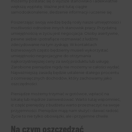
możemy postarać się o wyższe stanowisko i adekwatnie
większą wypłatę. Ważne jest tutaj ciągłe
samodoskonalenie, śledzenie informacji i uczenie się.
Poszerzając swoją wiedzę będą rosły nasze umiejętności i
możliwości odnośnie innych stanowisk pracy. Przydatną
umiejętnością w życiu jest negocjacja. Osoby asertywne,
pewne siebie i potrafiące rozmawiać z ludźmi
zdecydowanie na tym zyskają. W kontaktach
biznesowych często będziemy musieli wykorzystać
umiejętności negocjacyjne do otrzymania
najkorzystniejszej ceny za swój produktu lub usługę.
Zarobione pieniądze nigdy nie możemy w całości wydać.
Najważniejszą zasadą będzie ustalenie stałego procentu
z comiesięcznych dochodów, który zachowamy jako
oszczędności.
Pieniądze możemy trzymać w gotówce, wpłacić na
lokatę lub mądrze zainwestować. Warto tutaj wspomnieć,
iż część pieniędzy z budżetu warto przeznaczyć na swoje
przyjemności. Pieniądze mają nam służyć i dawać radość.
Życie to nie tylko obowiązki, ale i przyjemne chwile.
Na czym oszczędzać