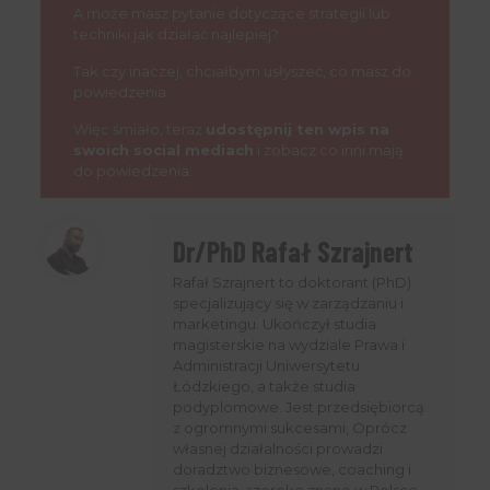
A może masz pytanie dotyczące strategii lub
techniki jak działać najlepiej?
Tak czy inaczej, chciałbym usłyszeć, co masz do
powiedzenia.
Więc śmiało, teraz
udostępnij ten wpis na
swoich social mediach
i zobacz co inni mają
do powiedzenia.
Dr/PhD Rafał Szrajnert
Rafał Szrajnert to doktorant (PhD)
specjalizujący się w zarządzaniu i
marketingu. Ukończył studia
magisterskie na wydziale Prawa i
Administracji Uniwersytetu
Łódzkiego, a także studia
podyplomowe. Jest przedsiębiorcą
z ogromnymi sukcesami, Oprócz
własnej działalności prowadzi
doradztwo biznesowe, coaching i
szkolenia, szeroko znane w Polsce.