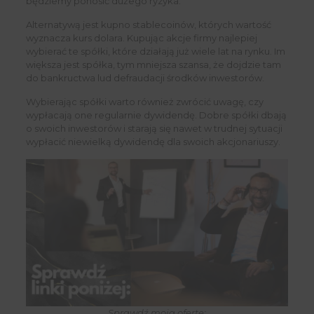
będziemy ponosić dużego ryzyka.
Alternatywą jest kupno stablecoinów, których wartość
wyznacza kurs dolara. Kupując akcje firmy najlepiej
wybierać te spółki, które działają już wiele lat na rynku. Im
większa jest spółka, tym mniejsza szansa, że dojdzie tam
do bankructwa lud defraudacji środków inwestorów.
Wybierając spółki warto również zwrócić uwagę, czy
wypłacają one regularnie dywidendę. Dobre spółki dbają
o swoich inwestorów i starają się nawet w trudnej sytuacji
wypłacić niewielką dywidendę dla swoich akcjonariuszy.
Sprawdź moją ofertę: