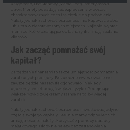
Krugerrand, Liść Klonowy (Maple Leaf) i amerykański
bizon. Monety posiadają zabezpieczenia w postaci
charakterystycznych cech i są ciężkie do podrobienia.
Należy jednak zachować ostrożność i nie kupować srebra
lub złota w niesprawdzonych miejscach. Najlepiej wybrać
mennice, które działają już od lat na rynku i mają zaufanie
klientów.
Jak zacząć pomnażać swój
kapitał?
Zarządzanie finansami to także umiejętność pomnażania
zarobionych pieniędzy. Bezpieczne inwestowanie nie
zawsze będzie nas satysfakcjonowało i niekiedy
będziemy chcieli podjąć większe ryzyko. Podejmując
większe ryzyko zwiększamy szansę na to, by więcej
zarobić.
Należy jednak zachować ostrożność i inwestować jedynie
częścią swojego kapitały. Jeśli nie mamy odpowiednich
umiejętności, to należy skorzystać z pomocy doradcy
majątkowego. Nigdy nie należy bez zastanowienia