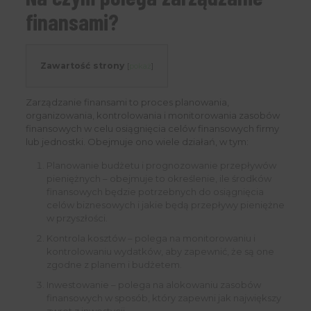
finansami?
Zawartość strony
[
pokaż
]
Zarządzanie finansami to proces planowania,
organizowania, kontrolowania i monitorowania zasobów
finansowych w celu osiągnięcia celów finansowych firmy
lub jednostki. Obejmuje ono wiele działań, w tym:
Planowanie budżetu i prognozowanie przepływów
pieniężnych – obejmuje to określenie, ile środków
finansowych będzie potrzebnych do osiągnięcia
celów biznesowych i jakie będą przepływy pieniężne
w przyszłości.
Kontrola kosztów – polega na monitorowaniu i
kontrolowaniu wydatków, aby zapewnić, że są one
zgodne z planem i budżetem.
Inwestowanie – polega na alokowaniu zasobów
finansowych w sposób, który zapewni jak największy
zwrot z inwestycji.