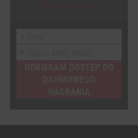
Dostaniesz Link.
Imię
First
Name
Wpisz swój email
Your
email
ODBIERAM DOSTĘP DO
DARMOWEGO
NAGRANIA