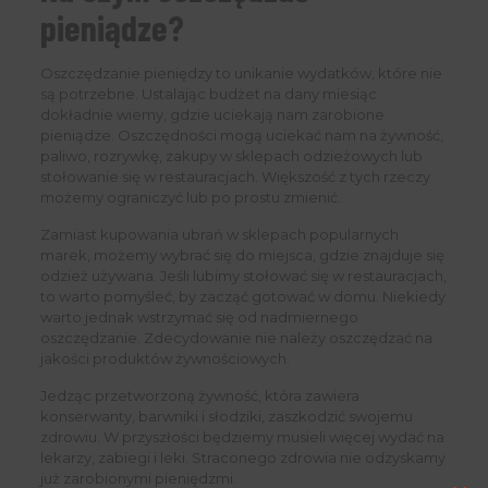
pieniądze?
Oszczędzanie pieniędzy to unikanie wydatków, które nie
są potrzebne. Ustalając budżet na dany miesiąc
dokładnie wiemy, gdzie uciekają nam zarobione
pieniądze. Oszczędności mogą uciekać nam na żywność,
paliwo, rozrywkę, zakupy w sklepach odzieżowych lub
stołowanie się w restauracjach. Większość z tych rzeczy
możemy ograniczyć lub po prostu zmienić.
Zamiast kupowania ubrań w sklepach popularnych
marek, możemy wybrać się do miejsca, gdzie znajduje się
odzież używana. Jeśli lubimy stołować się w restauracjach,
to warto pomyśleć, by zacząć gotować w domu. Niekiedy
warto jednak wstrzymać się od nadmiernego
oszczędzanie. Zdecydowanie nie należy oszczędzać na
jakości produktów żywnościowych.
Jedząc przetworzoną żywność, która zawiera
konserwanty, barwniki i słodziki, zaszkodzić swojemu
zdrowiu. W przyszłości będziemy musieli więcej wydać na
lekarzy, zabiegi i leki. Straconego zdrowia nie odzyskamy
już zarobionymi pieniędzmi.