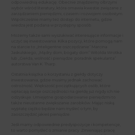
odpowiednią edukację. Obecnie znajdziemy olbrzymi
wybór wśród literatury, która omawia kwestie związane z
zarządzaniem pieniędzmi, czasem i rozwojem osobistym.
Współcześnie mamy też dostęp do internetu, gdzie
wiedza jest podana w przystępny sposób.
Możemy także sami wyszukiwać interesujące informacje i
uczyć się inwestowania. Kilka pozycji, które pomogą nam
na starcie to „Inteligentne oszczędzanie” Marcina
Jaskulskiego, „Mądry dom, bogaty dom” Witolda Wrotka
lub „Giełda, wolność i pieniądze: poradnik spekulanta”
autorstwa Van K. Tharp.
Ostatnia książka o korzystaniu z giełdy dotyczy
inwestowania, gdzie musimy jednak zachować
ostrożność. Większość początkujących osób, które
wpłacają swoje oszczędności na giełdę już nigdy ich nie
odzyskuje. Umiejętne gospodarowanie pieniędzmi to
także nieustanne zwiększanie zarobków. Mając niską
wypłatę ciężko będzie nam myśleć o tym, by
zaoszczędzić jakieś pieniądze.
Jeśli mamy odpowiednie predyspozycje i kompetencje,
to warto pomyśleć o zmianie pracy. Zmieniając pracę