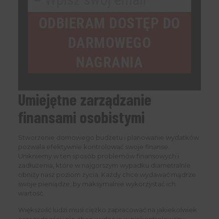
Your
email
ODBIERAM DOSTĘP DO
DARMOWEGO
NAGRANIA
Umiejętne zarządzanie
finansami osobistymi
Stworzenie domowego budżetu i planowanie wydatków
pozwala efektywnie kontrolować swoje finanse.
Unikniemy w ten sposób problemów finansowych i
zadłużenia, które w najgorszym wypadku diametralnie
obniży nasz poziom życia. Każdy chce wydawać mądrze
swoje pieniądze, by maksymalnie wykorzystać ich
wartość.
Większość ludzi musi ciężko zapracować na jakiekolwiek
oszczędności i nie chce wydać je w niekontrolowany