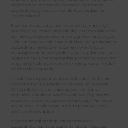
niepotrzebne. W przypadku żywności możemy na
przykład zrezygnować z alkoholu, który będzie nam
jedynie szkodził.
Budżet przeznaczony na paliwo możemy zmniejszyć
poruszając się komunikacją miejską. Oszczędzanie wiąże
się niekiedy z wyrzeczeniami i zrezygnowaniem z wygód.
Umiejętne zarządzanie finansami wiąże się z posiadaniem
oszczędności na tak zwaną czarną chwilę. W życiu
pojawiają się nieprzewidywalne sytuacje, gdzie pieniądze
będą nam nagle znacznie bardziej potrzebne. Powodem
mogą być problemy zdrowotne, kryzys gospodarczy lub
nieszczęśliwy wypadek.
Niezależnie od powodu zawsze wskazane jest, by mieć
odłożone trochę pieniędzy w gotówce lub na koncie.
Ważną rolę w oszczędzaniu odgrywa umiejętne
pomnażanie kapitału. Inwestowanie swoich pieniędzy
pozwoli na więcej odłożyć i ochronić kapitał. Pieniądze
trzymane na koncie w banku często przynoszą stratę,
gdyż ich wartość spada.
W wyniku inflacji każdego miesiąca za swoje
oszczędności kupimy znacznie mniej dóbr. Ostatnią