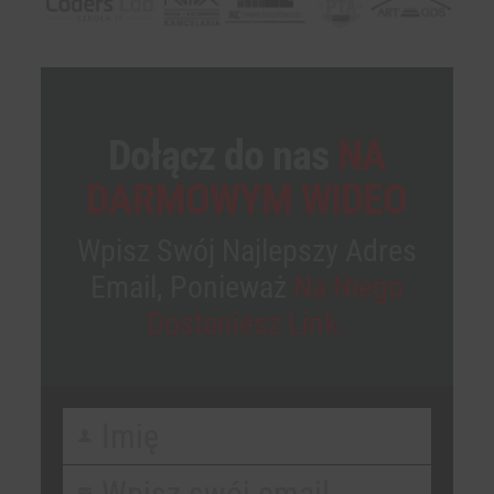
Dołącz do nas
NA
DARMOWYM WIDEO
Wpisz Swój Najlepszy Adres
Email, Ponieważ
Na Niego
Dostaniesz Link.
Imię
First
Name
Wpisz swój email