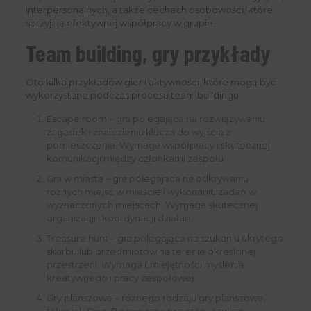
interpersonalnych, a także cechach osobowości, które
sprzyjają efektywnej współpracy w grupie.
Team building, gry przykłady
Oto kilka przykładów gier i aktywności, które mogą być
wykorzystane podczas procesu team buildingu:
Escape room – gra polegająca na rozwiązywaniu
zagadek i znalezieniu klucza do wyjścia z
pomieszczenia. Wymaga współpracy i skutecznej
komunikacji między członkami zespołu.
Gra w miasta – gra polegająca na odkrywaniu
różnych miejsc w mieście i wykonaniu zadań w
wyznaczonych miejscach. Wymaga skutecznej
organizacji i koordynacji działań.
Treasure hunt – gra polegająca na szukaniu ukrytego
skarbu lub przedmiotów na terenie określonej
przestrzeni. Wymaga umiejętności myślenia
kreatywnego i pracy zespołowej.
Gry planszowe – różnego rodzaju gry planszowe,