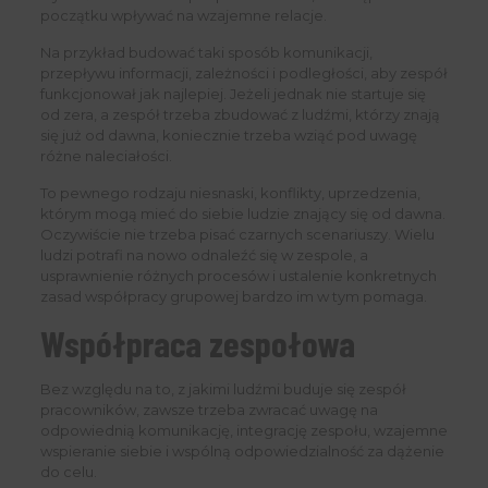
początku wpływać na wzajemne relacje.
Na przykład budować taki sposób komunikacji,
przepływu informacji, zależności i podległości, aby zespół
funkcjonował jak najlepiej. Jeżeli jednak nie startuje się
od zera, a zespół trzeba zbudować z ludźmi, którzy znają
się już od dawna, koniecznie trzeba wziąć pod uwagę
różne naleciałości.
To pewnego rodzaju niesnaski, konflikty, uprzedzenia,
którym mogą mieć do siebie ludzie znający się od dawna.
Oczywiście nie trzeba pisać czarnych scenariuszy. Wielu
ludzi potrafi na nowo odnaleźć się w zespole, a
usprawnienie różnych procesów i ustalenie konkretnych
zasad współpracy grupowej bardzo im w tym pomaga.
Współpraca zespołowa
Bez względu na to, z jakimi ludźmi buduje się zespół
pracowników, zawsze trzeba zwracać uwagę na
odpowiednią komunikację, integrację zespołu, wzajemne
wspieranie siebie i wspólną odpowiedzialność za dążenie
do celu.