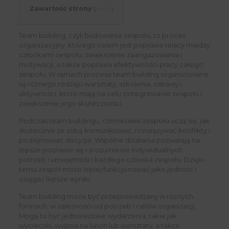
Zawartość strony
[
pokaż
]
Team building, czyli budowanie zespołu, to proces
organizacyjny, którego celem jest poprawa relacji między
członkami zespołu, zwiększenie zaangażowania i
motywacji, a także poprawa efektywności pracy całego
zespołu. W ramach procesu team building organizowane
są różnego rodzaju warsztaty, szkolenia, zabawy i
aktywności, które mają na celu zintegrowanie zespołu i
zwiększenie jego skuteczności.
Podczas team buildingu, członkowie zespołu uczą się, jak
skutecznie ze sobą komunikować, rozwiązywać konflikty i
podejmować decyzje. Wspólne działania pozwalają na
lepsze poznanie się i zrozumienie indywidualnych
potrzeb i umiejętności każdego członka zespołu. Dzięki
temu zespół może lepiej funkcjonować jako jedność i
osiągać lepsze wyniki.
Team building może być przeprowadzany w różnych
formach, w zależności od potrzeb i celów organizacji.
Mogą to być jednorazowe wydarzenia, takie jak
wycieczki, wyjścia na lunch lub warsztaty, a także