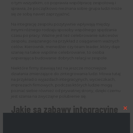
o tym wszystkim, co poprawia współpracę zespołową i
sprawia, że początkowo nieznana sobie grupa ludzi może
się ze sobą nawet zaprzyjaźnić.
Na integrację zespołu pozytywnie wpływają między
innymi różnego rodzaju sposoby wspólnego spędzania
czasu po pracy. Ważne jest też celebrowanie sukcesów
zespołu, związanego na przykład z osiąganiem ważnych
celów. Kierownik, menedżer czy team leader, który daje
szansę na takie wspólne celebrowanie, to osoba
wspierająca budowanie dobrych relacji w zespole.
Niektóre firmy stawiają też na jeszcze mocniejsze
działania zmierzające do zintegrowania ludzi. Mowa tutaj
na przykład o wyjazdach integracyjnych, wycieczkach,
imprezach firmowych, podczas których ludzie mogą
poznać siebie również od prywatnej strony, dzięki czemu
jest szansa na zwyczajne polubienie się.
Jakie są zabawy integracyjne
Clo
na imprezie firmowej?
this
mod
Oto kilka zabaw integracyjnych, które mogą być