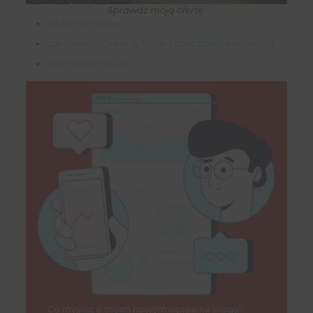
Sprawdź moją ofertę:
szkolenia online
szkolenia u Ciebie w firmie i doradztwo-konsulting
agencja SEO/SEM
Co myślisz o moim nowym wpisie na blogu?