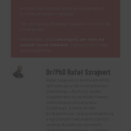
A może masz pytanie dotyczące strategii lub
techniki jak działać najlepiej?
Tak czy inaczej, chciałbym usłyszeć, co masz do
powiedzenia.
Więc śmiało, teraz
udostępnij ten wpis na
swoich social mediach
i zobacz co inni mają
do powiedzenia.
Dr/PhD Rafał Szrajnert
Rafał Szrajnert to doktorant (PhD)
specjalizujący się w zarządzaniu i
marketingu. Ukończył studia
magisterskie na wydziale Prawa i
Administracji Uniwersytetu
Łódzkiego, a także studia
podyplomowe. Jest przedsiębiorcą
z ogromnymi sukcesami, Oprócz
własnej działalności prowadzi
doradztwo biznesowe, coaching i