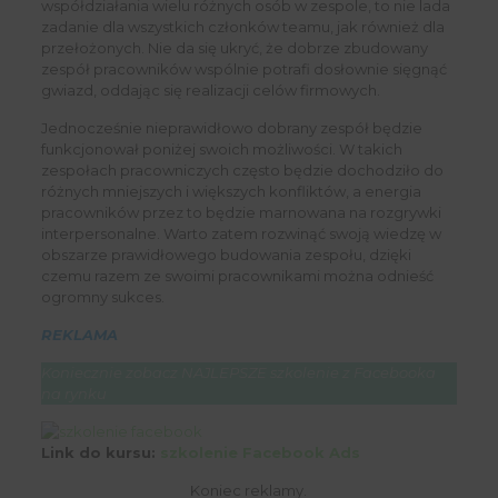
współdziałania wielu różnych osób w zespole, to nie lada
zadanie dla wszystkich członków teamu, jak również dla
przełożonych. Nie da się ukryć, że dobrze zbudowany
zespół pracowników wspólnie potrafi dosłownie sięgnąć
gwiazd, oddając się realizacji celów firmowych.
Jednocześnie nieprawidłowo dobrany zespół będzie
funkcjonował poniżej swoich możliwości. W takich
zespołach pracowniczych często będzie dochodziło do
różnych mniejszych i większych konfliktów, a energia
pracowników przez to będzie marnowana na rozgrywki
interpersonalne. Warto zatem rozwinąć swoją wiedzę w
obszarze prawidłowego budowania zespołu, dzięki
czemu razem ze swoimi pracownikami można odnieść
ogromny sukces.
REKLAMA
Koniecznie zobacz NAJLEPSZE szkolenie z Facebooka
na rynku
Link do kursu:
szkolenie Facebook Ads
Koniec reklamy.