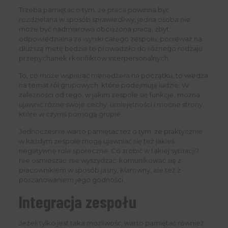
Trzeba pamiętać o tym, że praca powinna być
rozdzielana w sposób sprawiedliwy, jedna osoba nie
może być nadmiarowa obciążona pracą, zbyt
odpowiedzialna za wyniki całego zespołu, ponieważ na
dłuższą metę będzie to prowadziło do różnego rodzaju
przepychanek i konfliktów interpersonalnych.
To, co może wspierać menedżera na początku, to wiedza
na temat ról grupowych, które podejmują ludzie. W
zależności od tego, w jakim zespole się funkcje, można
ujawnić różne swoje cechy, umiejętności i mocne strony,
które w czymś pomogą grupie.
Jednocześnie warto pamiętać też o tym, że praktycznie
w każdym zespole mogą ujawniać się też jakieś
negatywne role społeczne. Co zrobić w takiej sytuacji?
Nie ośmieszać, nie wyszydzać, komunikować się z
pracownikiem w sposób jasny, klarowny, ale też z
poszanowaniem jego godności.
Integracja zespołu
Jeżeli tylko jest taka możliwość, warto pamiętać również