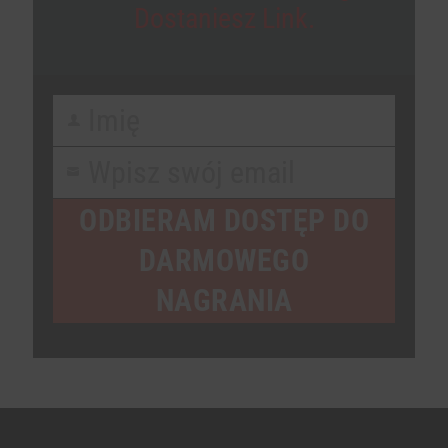
Dostaniesz Link.
Imię
First
Name
Wpisz swój email
Your
email
ODBIERAM DOSTĘP DO
DARMOWEGO
NAGRANIA