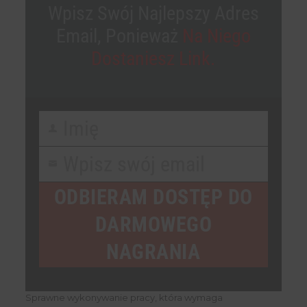
Wpisz Swój Najlepszy Adres
Email, Ponieważ
Na Niego
Dostaniesz Link.
Imię
First
Name
Wpisz swój email
Your
email
ODBIERAM DOSTĘP DO
DARMOWEGO
NAGRANIA
Sprawne wykonywanie pracy, która wymaga