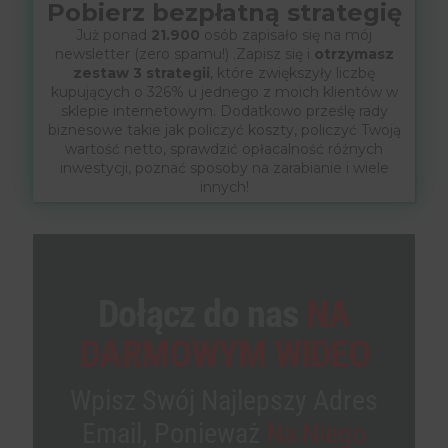
Pobierz bezpłatną strategię
Już ponad
21.900
osób zapisało się na mój
newsletter (zero spamu!) .Zapisz się i
otrzymasz
zestaw 3 strategii
, które zwiększyły liczbę
kupujących o 326% u jednego z moich klientów w
sklepie internetowym. Dodatkowo prześlę rady
biznesowe takie jak policzyć koszty, policzyć Twoją
wartość netto, sprawdzić opłacalność różnych
inwestycji, poznać sposoby na zarabianie i wiele
innych!
Dołącz do nas
NA
DARMOWYM WIDEO
Wpisz Swój Najlepszy Adres
Email, Ponieważ
Na Niego