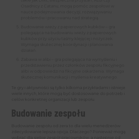
takie jak Dixit, Bezpieczna przystań, Azul czy
Osadnicy z Catanu, mogą pomóc zespołowi w
nauce podejmowania decyzji, rozwiązywaniu
problemów i pracowaniu nad strategią.
Budowanie wieży z papierowych kubków – gra
polegająca na budowaniu wieży z papierowych
kubków przy użyciu taśmy klejącej i nożyczek.
Wymaga skutecznej koordynacji i planowania
działań.
Zabawa w alibi – gra polegająca na wymyśleniu i
przedstawieniu przez członków zespołu fikcyjnego
alibi w odpowiedzi na fikcyjne oskarżenia. Wymaga
skutecznej komunikacji i myślenia kreatywnego.
Te gry i aktywności są tylko kilkoma przykładami i istnieje
wiele innych, które mogą być dostosowane do potrzeb i
celów konkretnej organizacji lub zespołu.
Budowanie zespołu
Budowanie zespołu od zera to dla wielu menedżerów
zdecydowanie lepsza opcja. Dlaczego? Ponieważ mogą
wybrać dla siebie zespół pracowników, a następnie od