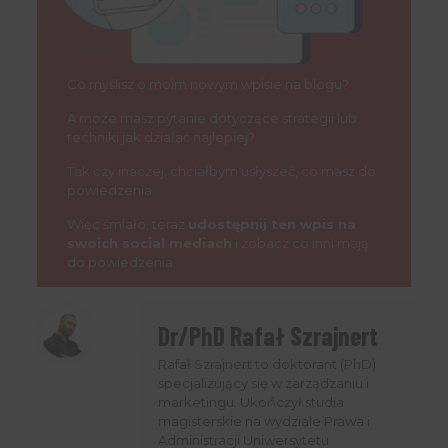
Co myślisz o moim nowym wpisie na blogu?
A może masz pytanie dotyczące strategii lub
techniki jak działać najlepiej?
Tak czy inaczej, chciałbym usłyszeć, co masz do
powiedzenia.
Więc śmiało, teraz
udostępnij ten wpis na
swoich social mediach
i zobacz co inni mają
do powiedzenia.
Dr/PhD Rafał Szrajnert
Rafał Szrajnert to doktorant (PhD)
specjalizujący się w zarządzaniu i
marketingu. Ukończył studia
magisterskie na wydziale Prawa i
Administracji Uniwersytetu