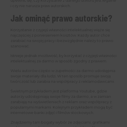
upewnić się, czy korzystanie z danego utworu jest legalne
i czy nie narusza praw autorskich.
Jak ominąć prawo autorskie?
Korzystanie z czyjejś własności intelektualnej wiąże się
najczęściej z poniesieniem kosztów. Każdy autor chce
zarabiać na swojej pracy i bezwzględnie należy to prawo
szanować.
Istnieje jednak możliwość, by korzystać z czyjejś własności
intelektualnej za darmo w sposób zgodny z prawem.
Wielu autorów często w zupełności za darmo udostępnia
swoje materiały dla ludzi. W ten sposób promuje swoją
twórczość lub zarabia na współpracy z reklamodawcami.
Świetnym przykładem jest platforma Youtube, gdzie
autorzy udostępniają swoje filmy za darmo, a w zamian
zarabiają na wyświetleniach z reklam oraz współpracy z
popularnymi markami. Kolejnym przykładem mogą być
internetowe banki zdjęć i filmów stockowych.
Znajdziemy tam bogaty wybór ze zdjęciami, grafikami