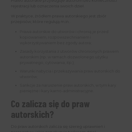
Prawo autorskie przysługuje autorom bez konieczności
rejestracji lub oznaczenia swoich dzieł.
W praktyce, źródłem prawa autorskiego jest zbiór
przepisów, które regulują m.in.:
Prawa autorskie do utworów i chronią je przed
kopiowaniem, rozpowszechnianiem i
wykorzystywaniem bez zgody autora;
Zasady korzystania z utworów chronionych prawem
autorskim (np. w ramach dozwolonego użytku
prywatnego, cytowania, itp.);
Warunki nabycia i przekazywania praw autorskich do
utworów;
Sankcje za naruszenie praw autorskich, w tym kary
pieniężne i kary karno-administracyjne.
Co zalicza się do praw
autorskich?
Do praw autorskich zalicza się szereg uprawnień i
prerogatyw, jakie przysługują twórcom dzieł.