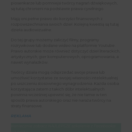
piosenkarze lub pomniejsi twórcy nagrań dźwiękowych,
są tutaj chronieni na podstawie prawa cywilnego.
Mają oni pełne prawo do korzyści finansowych z
rozpowszechniania swoich dzieł. Kolejną kwestią są tutaj
dzieła audiowizualne.
Do tej grupy możemy zaliczyć filmy, programy
rozrywkowe lub dodane wideo na platformie Youtube.
Prawo autorskie może również dotyczyć dzieł literackich,
artystycznych, gier komputerowych, oprogramowania, a
nawet wynalazków.
Twórcy działa mogą odsprzedać swoje prawa lub
umożliwić korzystanie ze swojej własności intelektualnej
po uiszczeniu stosownego wynagrodzenia. Każda osoba
korzystająca zatem z takich dóbr intelektualnych
powinna wcześniej upewnić się, że nie łamie w ten
sposób prawa autorskiego oraz nie naraża twórcy na
straty finansowe.
REKLAMA
Koniecznie zobacz NAJLEPSZE szkolenie z Facebooka
na rynku