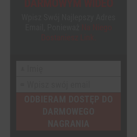
DARMOWYM WIDEO
Wpisz Swój Najlepszy Adres
Email, Ponieważ
Na Niego
Dostaniesz Link.
Imię
First
Name
Wpisz swój email
Your
email
ODBIERAM DOSTĘP DO
DARMOWEGO
NAGRANIA