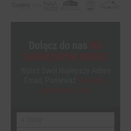
Dołącz do nas
NA
DARMOWYM WIDEO
Wpisz Swój Najlepszy Adres
Email, Ponieważ
Na Niego
Dostaniesz Link.
Imię
First
Name