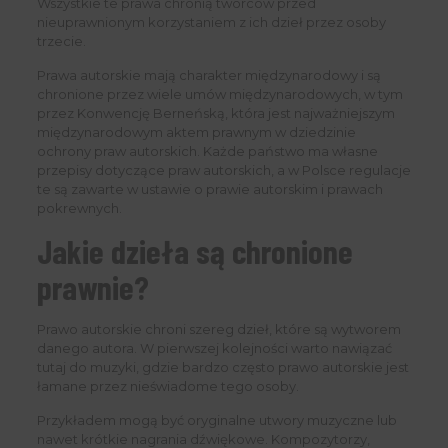
Wszystkie te prawa chronią twórców przed
nieuprawnionym korzystaniem z ich dzieł przez osoby
trzecie.
Prawa autorskie mają charakter międzynarodowy i są
chronione przez wiele umów międzynarodowych, w tym
przez Konwencję Berneńską, która jest najważniejszym
międzynarodowym aktem prawnym w dziedzinie
ochrony praw autorskich. Każde państwo ma własne
przepisy dotyczące praw autorskich, a w Polsce regulacje
te są zawarte w ustawie o prawie autorskim i prawach
pokrewnych.
Jakie dzieła są chronione
prawnie?
Prawo autorskie chroni szereg dzieł, które są wytworem
danego autora. W pierwszej kolejności warto nawiązać
tutaj do muzyki, gdzie bardzo często prawo autorskie jest
łamane przez nieświadome tego osoby.
Przykładem mogą być oryginalne utwory muzyczne lub
nawet krótkie nagrania dźwiękowe. Kompozytorzy,