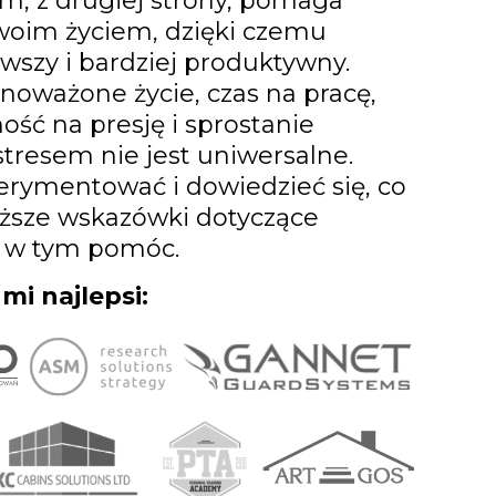
m, z drugiej strony, pomaga
Twoim życiem, dzięki czemu
wszy i bardziej produktywny.
oważone życie, czas na pracę,
ość na presję i sprostanie
tresem nie jest uniwersalne.
erymentować i dowiedzieć się, co
niższe wskazówki dotyczące
i w tym pomóc.
 mi najlepsi: