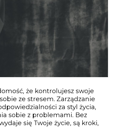
domość, że kontrolujesz swoje
Dołącz do nas
NA ŻYWO
 sobie ze stresem. Zarządzanie
ń live, podczas których omawiamy różne tematy i odpowiadamy na pyta
dpowiedzialności za styl życia,
ję. Zarejestruj się na spotkania, których gospodarzem jest CEO UniqueS
nia sobie z problemami. Bez
wydaje się Twoje życie, są kroki,
dbywa się 1 w miesiącu i
o terminie powiadamiamy tylko subskrybentów