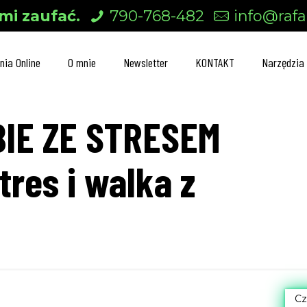
mi zaufać.
790-768-482
info@rafal
nia Online
O mnie
Newsletter
KONTAKT
Narzędzia
BIE ZE STRESEM
res i walka z
Cz