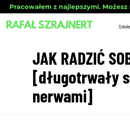
Pracowałem z najlepszymi. Możesz 
Szkole
JAK RADZIĆ SO
[długotrwały st
nerwami]