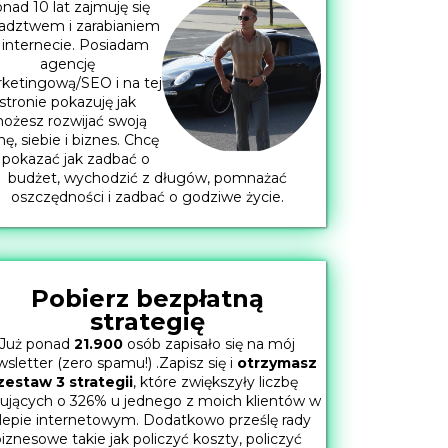
nad 10 lat zajmuję się
adztwem i zarabianiem
 internecie. Posiadam
agencję
ketingową/SEO i na tej
stronie pokazuję jak
ożesz rozwijać swoją
mę, siebie i biznes. Chcę
 pokazać jak zadbać o
budżet, wychodzić z długów, pomnażać
oszczędności i zadbać o godziwe życie.
Pobierz bezpłatną
strategię
Już ponad
21.900
osób zapisało się na mój
sletter (zero spamu!) .Zapisz się i
otrzymasz
zestaw 3 strategii
, które zwiększyły liczbę
ujących o 326% u jednego z moich klientów w
lepie internetowym. Dodatkowo prześlę rady
iznesowe takie jak policzyć koszty, policzyć