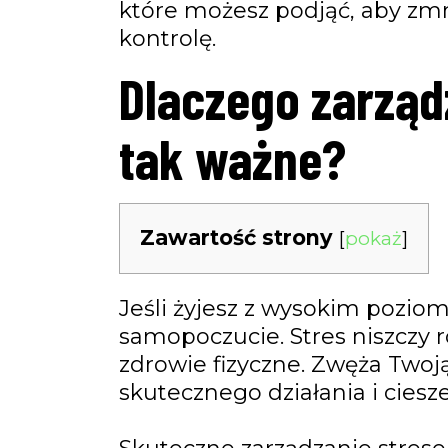
które możesz podjąć, aby zmni
kontrolę.
Dlaczego zarząd
Imię
First
tak ważne?
Name
Wpisz swój email
Email
Zawartość strony
[
pokaż
]
Jeśli żyjesz z wysokim pozio
samopoczucie. Stres niszczy
zdrowie fizyczne. Zwęża Twoj
skutecznego działania i ciesze