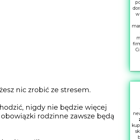
po
dor
w
mar
m
fir
Ci
esz nic zrobić ze stresem.
hodzić, nigdy nie będzie więcej
new
 i obowiązki rodzinne zawsze będą
kup
sk
b