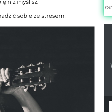
ę niż myślisz.
róż
 radzić sobie ze stresem.
F