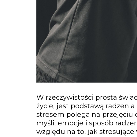
W rzeczywistości prosta świa
życie, jest podstawą radzenia
Nie przegap wydarze
stresem polega na przejęciu o
wyprzedzić konkurenc
myśli, emocje i sposób radze
względu na to, jak stresujące 
Live o