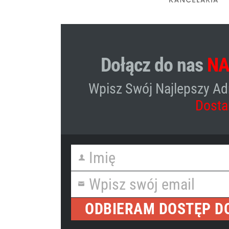
Dołącz do nas
NA
Wpisz Swój Najlepszy Ad
Dosta
Imię
First
Name
Wpisz swój email
Your
email
ODBIERAM DOSTĘP D