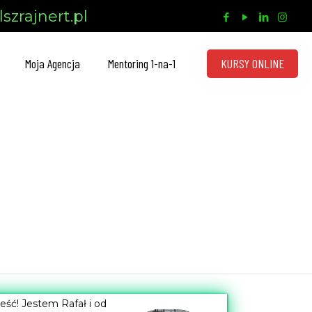
szrajnert.pl
KURSY ONLINE
Moja Agencja
Mentoring 1-na-1
eść! Jestem Rafał i od