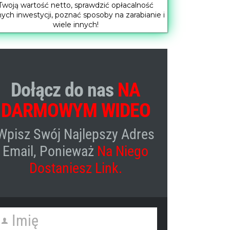
Twoją wartość netto, sprawdzić opłacalność
nych inwestycji, poznać sposoby na zarabianie i
wiele innych!
Dołącz do nas
NA
DARMOWYM WIDEO
Wpisz Swój Najlepszy Adres
Email, Ponieważ
Na Niego
Dostaniesz Link.
Imię
irst