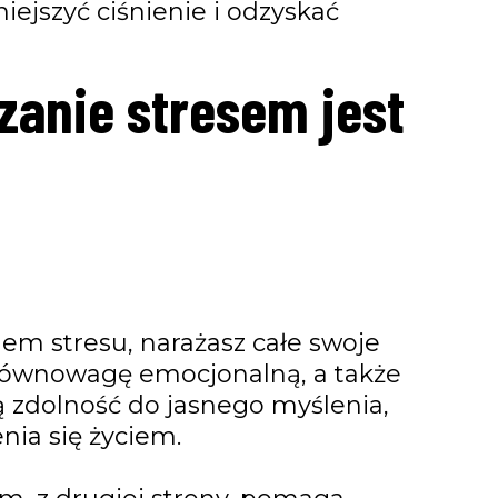
ejszyć ciśnienie i odzyskać
zanie stresem jest
WYŚLIJ
mem stresu, narażasz całe swoje
 równowagę emocjonalną, a także
ą zdolność do jasnego myślenia,
nia się życiem.