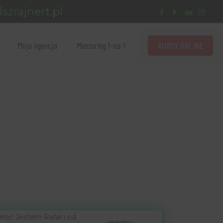
szrajnert.pl
KURSY ONLINE
Moja Agencja
Mentoring 1-na-1
eść! Jestem Rafał i od