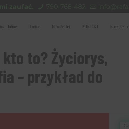
mi zaufać.
790-768-482
info@rafal
nia Online
O mnie
Newsletter
KONTAKT
Narzędzia
 kto to? Życiorys,
fia – przykład do
Cz