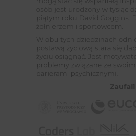
mogą stać się wspaniałą inspi
osób jest urodzony w tysiąc 
piątym roku David Goggins. 
żołnierzem i sportowcem.
W obu tych dziedzinach odnió
postawą życiową stara się da
życiu osiągnąć. Jest motywato
problemy związane ze swoim 
barierami psychicznymi.
Zaufali