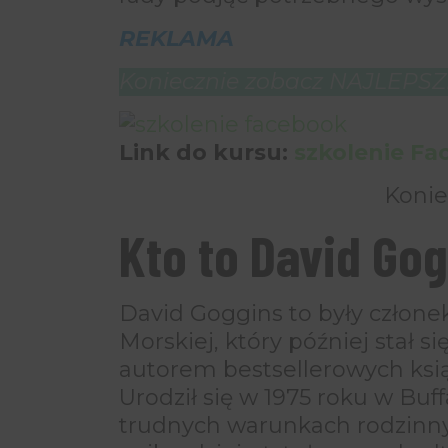
REKLAMA
Koniecznie zobacz NAJLEPSZE
Link do kursu:
szkolenie F
Konie
Kto to David Go
David Goggins to były człone
Morskiej, który później stał s
autorem bestsellerowych ks
Urodził się w 1975 roku w Buf
trudnych warunkach rodzinnyc