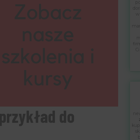
po
dor
w
mar
m
fir
Ci
 przykład do
new
kup
sk
b