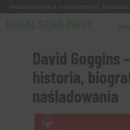
Pracowałem z najlepszymi. Możesz 
Szkole
David Goggins –
historia, biogra
naśladowania