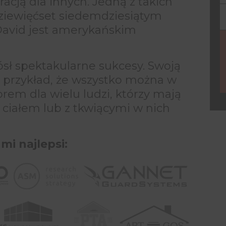
racją dla innych. Jedną z takich
dziewięćset siedemdziesiątym
Y
David jest amerykańskim
e
sł spektakularne sukcesy. Swoją
ć przykład, że wszystko można w
rem dla wielu ludzi, którzy mają
ciałem lub z tkwiącymi w nich
 mi najlepsi: