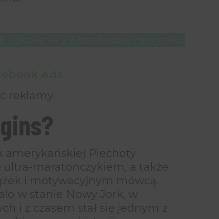
 szkolenie z Facebooka na rynku
acebook Ads
c reklamy.
ggins?
k amerykańskiej Piechoty
ię ultra-maratończykiem, a także
iążek i motywacyjnym mówcą.
falo w stanie Nowy Jork, w
h i z czasem stał się jednym z