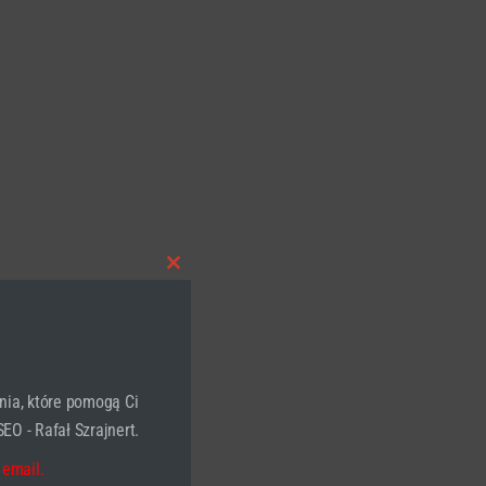
Close
this
module
nia, które pomogą Ci
EO - Rafał Szrajnert.
 email.