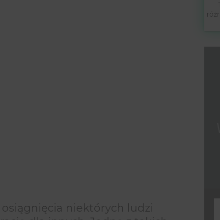
róż
osiągnięcia niektórych ludzi
F