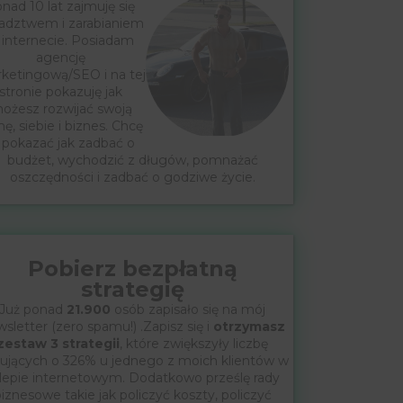
nad 10 lat zajmuję się
adztwem i zarabianiem
 internecie. Posiadam
agencję
ketingową/SEO i na tej
stronie pokazuję jak
ożesz rozwijać swoją
mę, siebie i biznes. Chcę
 pokazać jak zadbać o
budżet, wychodzić z długów, pomnażać
oszczędności i zadbać o godziwe życie.
Pobierz bezpłatną
strategię
Już ponad
21.900
osób zapisało się na mój
sletter (zero spamu!) .Zapisz się i
otrzymasz
zestaw 3 strategii
, które zwiększyły liczbę
ujących o 326% u jednego z moich klientów w
lepie internetowym. Dodatkowo prześlę rady
iznesowe takie jak policzyć koszty, policzyć