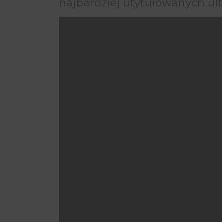
najbardziej utytułowanych ultr