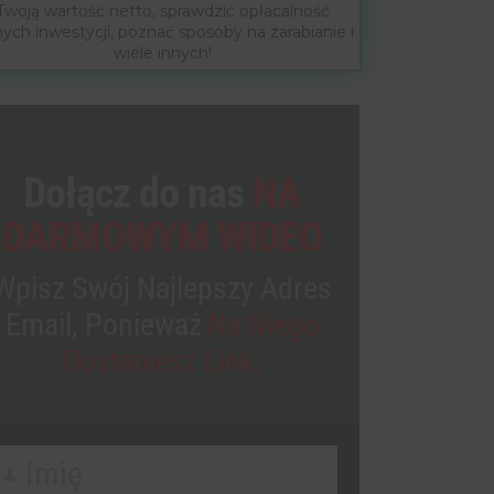
Twoją wartość netto, sprawdzić opłacalność
nych inwestycji, poznać sposoby na zarabianie i
wiele innych!
Dołącz do nas
NA
DARMOWYM WIDEO
Wpisz Swój Najlepszy Adres
Email, Ponieważ
Na Niego
Dostaniesz Link.
Imię
irst