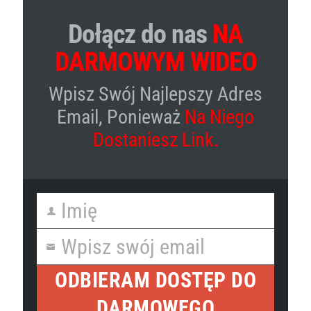
Dołącz do nas
NA
DARMOWYM WIDEO
Wpisz Swój Najlepszy Adres
Email, Ponieważ
Na Niego
Dostaniesz Link.
Imię
First
Name
Wpisz swój email
Your
email
ODBIERAM DOSTĘP DO
DARMOWEGO