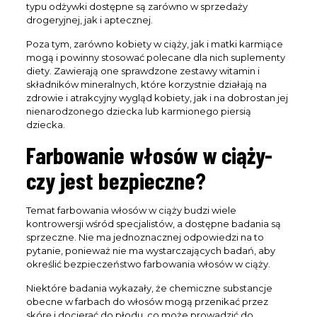
typu odżywki dostępne są zarówno w sprzedaży
drogeryjnej, jak i aptecznej.
Poza tym, zarówno kobiety w ciąży, jak i matki karmiące
mogą i powinny stosować polecane dla nich suplementy
diety. Zawierają one sprawdzone zestawy witamin i
składników mineralnych, które korzystnie działają na
zdrowie i atrakcyjny wygląd kobiety, jak i na dobrostan jej
nienarodzonego dziecka lub karmionego piersią
dziecka.
Farbowanie włosów w ciąży-
czy jest bezpieczne?
Temat farbowania włosów w ciąży budzi wiele
kontrowersji wśród specjalistów, a dostępne badania są
sprzeczne. Nie ma jednoznacznej odpowiedzi na to
pytanie, ponieważ nie ma wystarczających badań, aby
określić bezpieczeństwo farbowania włosów w ciąży.
Niektóre badania wykazały, że chemiczne substancje
obecne w farbach do włosów mogą przenikać przez
skórę i docierać do płodu, co może prowadzić do