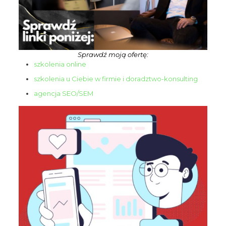
Sprawdź moją ofertę:
szkolenia online
szkolenia u Ciebie w firmie i doradztwo-konsulting
Dołącz do nas
NA ŻYWO
agencja SEO/SEM
Nie przegap wydarzeń live, podczas których omawiamy
różne tematy i odpowiadamy na pytania, które pomogą Ci
wyprzedzić konkurencję. Zarejestruj się na spotkania,
których gospodarzem jest CEO UniqueSEO - Rafał
Szrajnert.
Live odbywa się 1 w miesiącu i
o terminie powiadamiamy
tylko subskrybentów email.