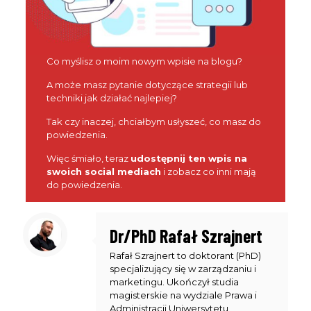
Imię
First
Co myślisz o moim nowym wpisie na blogu?
Name
Wpisz swój email
Email
A może masz pytanie dotyczące strategii lub
techniki jak działać najlepiej?
WYŚLIJ
Tak czy inaczej, chciałbym usłyszeć, co masz do
powiedzenia.
Więc śmiało, teraz
udostępnij ten wpis na
swoich social mediach
i zobacz co inni mają
do powiedzenia.
Dr/PhD Rafał Szrajnert
Rafał Szrajnert to doktorant (PhD)
specjalizujący się w zarządzaniu i
marketingu. Ukończył studia
magisterskie na wydziale Prawa i
Administracji Uniwersytetu