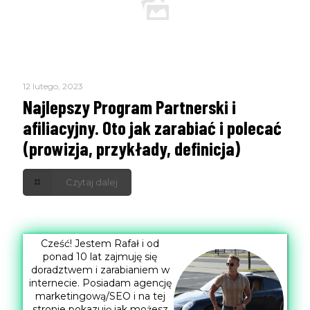
12 lutego, 2023
Najlepszy Program Partnerski i
afiliacyjny. Oto jak zarabiać i polecać
(prowizja, przykłady, definicja)
Czytaj dalej
Cześć! Jestem Rafał i od
ponad 10 lat zajmuję się
doradztwem i zarabianiem w
internecie. Posiadam agencję
marketingową/SEO i na tej
stronie pokazuję jak możesz