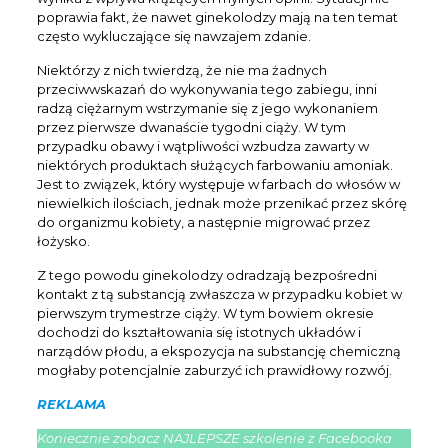
poprawia fakt, że nawet ginekolodzy mają na ten temat
często wykluczające się nawzajem zdanie.
Niektórzy z nich twierdzą, że nie ma żadnych
przeciwwskazań do wykonywania tego zabiegu, inni
radzą ciężarnym wstrzymanie się z jego wykonaniem
przez pierwsze dwanaście tygodni ciąży. W tym
przypadku obawy i wątpliwości wzbudza zawarty w
niektórych produktach służących farbowaniu amoniak.
Jest to związek, który występuje w farbach do włosów w
niewielkich ilościach, jednak może przenikać przez skórę
do organizmu kobiety, a następnie migrować przez
łożysko.
Z tego powodu ginekolodzy odradzają bezpośredni
kontakt z tą substancją zwłaszcza w przypadku kobiet w
pierwszym trymestrze ciąży. W tym bowiem okresie
dochodzi do kształtowania się istotnych układów i
narządów płodu, a ekspozycja na substancję chemiczną
mogłaby potencjalnie zaburzyć ich prawidłowy rozwój.
REKLAMA
Koniecznie zobacz NAJLEPSZE szkolenie z Facebooka