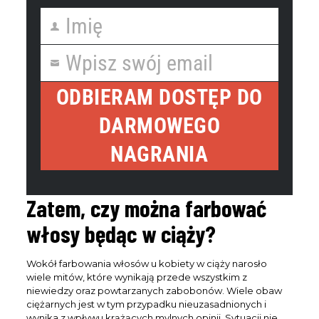
Imię
First
Name
Wpisz swój email
Your
email
ODBIERAM DOSTĘP DO
DARMOWEGO
NAGRANIA
Zatem, czy można farbować
włosy będąc w ciąży?
Wokół farbowania włosów u kobiety w ciąży narosło
wiele mitów, które wynikają przede wszystkim z
niewiedzy oraz powtarzanych zabobonów. Wiele obaw
ciężarnych jest w tym przypadku nieuzasadnionych i
wynika z wpływu krążących mylnych opinii. Sytuacji nie