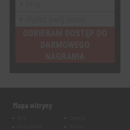
Imię
First
Name
Wpisz swój email
Your
email
ODBIERAM DOSTĘP DO
DARMOWEGO
NAGRANIA
Mapa witryny
Blog
Główna
Kursy online
O mnie