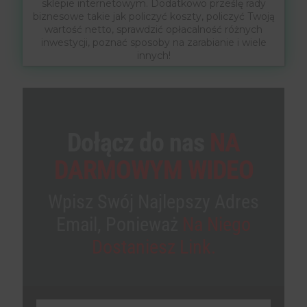
sklepie internetowym. Dodatkowo prześlę rady
biznesowe takie jak policzyć koszty, policzyć Twoją
wartość netto, sprawdzić opłacalność różnych
inwestycji, poznać sposoby na zarabianie i wiele
innych!
Dołącz do nas
NA
DARMOWYM WIDEO
Wpisz Swój Najlepszy Adres
Email, Ponieważ
Na Niego
Dostaniesz Link.