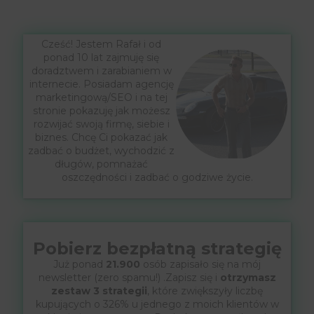
Cześć! Jestem Rafał i od
ponad 10 lat zajmuję się
doradztwem i zarabianiem w
internecie. Posiadam agencję
marketingową/SEO i na tej
stronie pokazuję jak możesz
rozwijać swoją firmę, siebie i
biznes. Chcę Ci pokazać jak
zadbać o budżet, wychodzić z
długów, pomnażać
oszczędności i zadbać o godziwe życie.
Pobierz bezpłatną strategię
Już ponad
21.900
osób zapisało się na mój
newsletter (zero spamu!) .Zapisz się i
otrzymasz
zestaw 3 strategii
, które zwiększyły liczbę
kupujących o 326% u jednego z moich klientów w