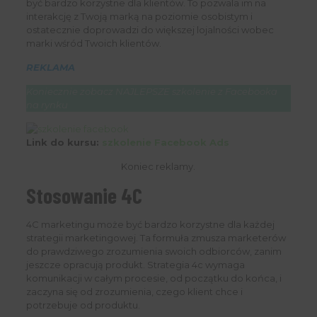
być bardzo korzystne dla klientów. To pozwala im na
interakcję z Twoją marką na poziomie osobistym i
ostatecznie doprowadzi do większej lojalności wobec
marki wśród Twoich klientów.
REKLAMA
Koniecznie zobacz NAJLEPSZE szkolenie z Facebooka
na rynku
Link do kursu:
szkolenie Facebook Ads
Koniec reklamy.
Stosowanie 4C
4C marketingu może być bardzo korzystne dla każdej
strategii marketingowej. Ta formuła zmusza marketerów
do prawdziwego zrozumienia swoich odbiorców, zanim
jeszcze opracują produkt. Strategia 4c wymaga
komunikacji w całym procesie, od początku do końca, i
zaczyna się od zrozumienia, czego klient chce i
potrzebuje od produktu.