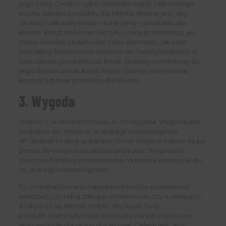
jego ceną. Cena to tylko niewielka część całkowitego
kosztu zakupu produktu dla klienta. Ważne jest, aby
określić całkowity koszt – a nie cenę – produktu dla
klienta. Koszt obejmuje nie tylko cenę przedmiotu, ale
może również obejmować takie elementy, jak czas
potrzebny klientowi na dotarcie do Twojej lokalizacji w
celu zakupu produktu lub koszt dostawy potrzebnej do
jego dostarczenia. Koszt może również obejmować
korzyść lub brak produktu dla klienta.
3. Wygoda
Trzecie C w ramach formuły 4c to wygoda. Wygoda jest
podobna do „miejsca” w strategii marketingowej
4P. Jednak te dwa są bardzo różne. Miejsce odnosi się po
prostu do miejsca sprzedaży produktu. Wygoda to
znacznie bardziej zorientowane na klienta podejście do
tej strategii marketingowej.
Po przeanalizowaniu nawyków klientów powinieneś
wiedzieć, czy robią zakupy w Internecie, czy w sklepach,
a także co są skłonni zrobić, aby kupić Twój
produkt. Całkowity koszt produktu określi częściowo
jego wygodę dla grupy docelowej. Celem jest, aby