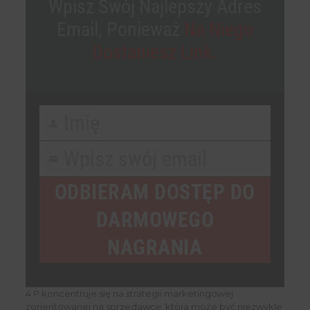
Wpisz Swój Najlepszy Adres
Email, Ponieważ
Na Niego
Dostaniesz Link.
Imię
First
Name
Wpisz swój email
Your
email
ODBIERAM DOSTĘP DO
DARMOWEGO
NAGRANIA
4 P koncentruje się na strategii marketingowej
zorientowanej na sprzedawcę, która może być niezwykle