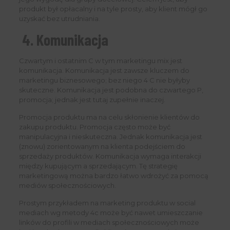
produkt był opłacalny i na tyle prosty, aby klient mógł go
uzyskać bez utrudniania.
4. Komunikacja
Czwartym i ostatnim C w tym marketingu mix jest
komunikacja. Komunikacja jest zawsze kluczem do
marketingu biznesowego; bez niego 4 C nie byłyby
skuteczne. Komunikacja jest podobna do czwartego P,
promocja; jednak jest tutaj zupełnie inaczej.
Promocja produktu ma na celu skłonienie klientów do
zakupu produktu. Promocja często może być
manipulacyjna i nieskuteczna. Jednak komunikacja jest
(znowu) zorientowanym na klienta podejściem do
sprzedaży produktów. Komunikacja wymaga interakcji
między kupującym a sprzedającym. Tę strategię
marketingową można bardzo łatwo wdrożyć za pomocą
mediów społecznościowych.
Prostym przykładem na marketing produktu w social
mediach wg metody 4c może być nawet umieszczanie
linków do profili w mediach społecznościowych może