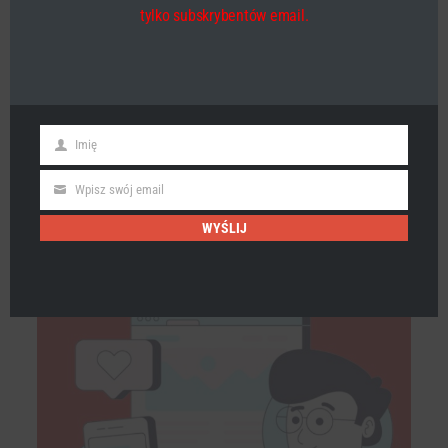
tylko subskrybentów email.
Imię
First
Name
Wpisz swój email
Sprawdź moją ofertę:
Email
szkolenia online
WYŚLIJ
szkolenia u Ciebie w firmie i doradztwo-konsulting
agencja SEO/SEM