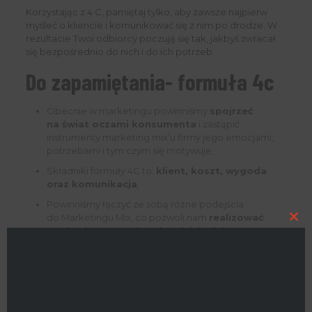
Korzystając z 4 C, pamiętaj tylko, aby zawsze najpierw
myśleć o kliencie i komunikować się z nim po drodze. W
rezultacie Twoi odbiorcy poczują się tak, jakbyś zwracał
się bezpośrednio do nich i do ich potrzeb.
Do zapamiętania- formuła 4c
Obecnie w marketingu powinniśmy
spojrzeć
na świat oczami konsumenta
i zastąpić
instrumenty marketing mix’u firmy jego emocjami,
potrzebami i tym czym się motywuje,
Składniki formuły 4C to:
klient, koszt, wygoda
oraz komunikacja
,
Powinniśmy łączyć ze sobą różne podejścia
do Marketingu Mix, co pozwoli nam
realizować
Clo
marketingowe cele w bardziej efektywny
this
sposób
.
mod
Wolisz 4 P czy 4 C marketingu? Powiedz nam o tym w
komentarzach poniżej!
4c model i inne instrumenty