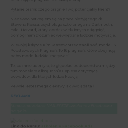
Pytanie brzmi: czego pragnie Twój potencjalny klient?
Niedawno natknąłem się na prace nieżyjącego dr.
Stevena Reissa, psychologa szkolonego na Dartmouth,
Yale i Harvard, który, oprócz wielu innych osiągnięć,
pomógł nam zrozumieć wewnętrzne ludzkie motywacje.
W swojej książce
Kim Jestem?
przedstawił swój model 16
Podstawowych Pragnień. To 16 pragnień, które obejmują
pełny model ludzkiej motywacji.
To, co mnie uderzyło, to głębokie podobieństwa między
tym modelem a listą John’a Caplesa dotyczącą
powodów, dla których ludzie kupują.
Pewnie jesteś mega ciekawy jak wygląda ta l
REKLAMA
Koniecznie zobacz NAJLEPSZE szkolenie z Facebooka
na rynku
Link do kursu:
szkolenie Facebook Ads