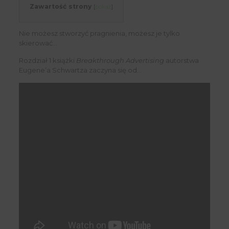
Zawartość strony
[
pokaż
]
Nie możesz stworzyć pragnienia, możesz je tylko
skierować…
Rozdział 1 książki
Breakthrough Advertising
autorstwa
Eugene’a Schwartza zaczyna się od…