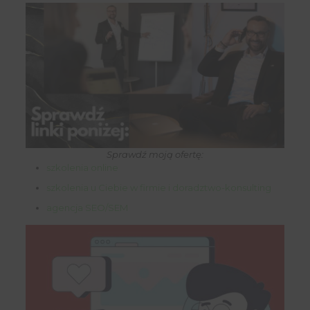
Sprawdź moją ofertę:
szkolenia online
szkolenia u Ciebie w firmie i doradztwo-konsulting
agencja SEO/SEM