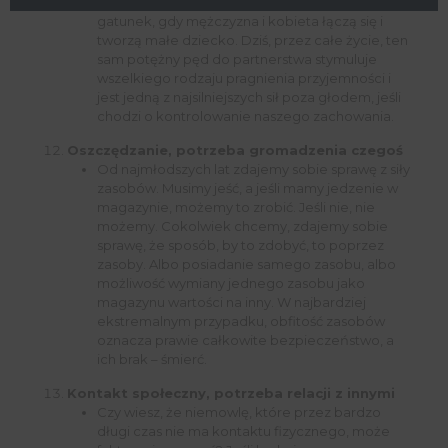
związane są produktem faktu, że kontynuujemy
gatunek, gdy mężczyzna i kobieta łączą się i
tworzą małe dziecko. Dziś, przez całe życie, ten
sam potężny pęd do partnerstwa stymuluje
wszelkiego rodzaju pragnienia przyjemności i
jest jedną z najsilniejszych sił poza głodem, jeśli
chodzi o kontrolowanie naszego zachowania.
Oszczędzanie, potrzeba gromadzenia czegoś
Od najmłodszych lat zdajemy sobie sprawę z siły
zasobów. Musimy jeść, a jeśli mamy jedzenie w
magazynie, możemy to zrobić. Jeśli nie, nie
możemy. Cokolwiek chcemy, zdajemy sobie
sprawę, że sposób, by to zdobyć, to poprzez
zasoby. Albo posiadanie samego zasobu, albo
możliwość wymiany jednego zasobu jako
magazynu wartości na inny. W najbardziej
ekstremalnym przypadku, obfitość zasobów
oznacza prawie całkowite bezpieczeństwo, a
ich brak – śmierć.
Kontakt społeczny, potrzeba relacji z innymi
Czy wiesz, że niemowlę, które przez bardzo
długi czas nie ma kontaktu fizycznego, może