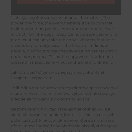
“Let’s get right down to the heart of the matter. The
power, the force, the overwhelming urge to own that
makes advertising work,
comes from the market itself
,
and not from the copy. Copy cannot create desire for a
product. It can only take the hopes, dreams, fears and
desires
that already exist
in the hearts of millions of
people,
and focus those already-existing desires onto a
particular product
. This is the copy writer’s task: not to
create this mass desire — but to channel and direct it.”
Jak to zrobić? O tym w dzisiejszym odcinku. Rafał
Szrajnert – zapraszam!
Jeśli jeden z największych copywriterów, sprzedawców i
marketerów na świecie nie wierzył, że potrafi stworzyć
pragnienie, to warto zwrócić na to uwagę.
Naszym celem, tworząc przekaz marketingowy, jest
zidentyfikowanie pragnień, które już istnieją u naszych
potencjalnych klientów, określenie, które z nich nasza
oferta może spełnić, i opowiedzenie historii, która łączy
te istniejące pragnienia z naszą ofertą.