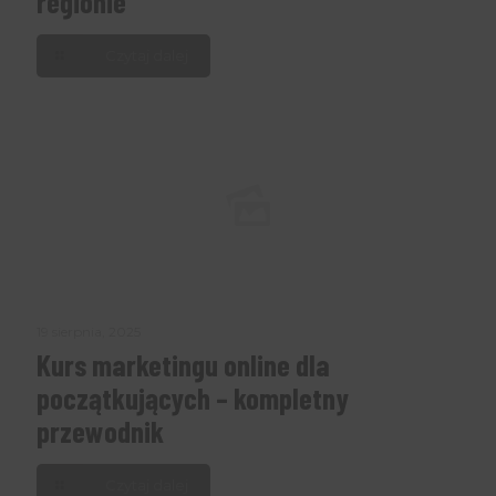
regionie
Czytaj dalej
19 sierpnia, 2025
Kurs marketingu online dla
początkujących – kompletny
przewodnik
Czytaj dalej