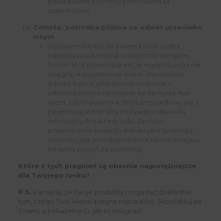
podstawowe potrzeby przetrwania są
zaspokojone.
Zemsta, potrzeba pójścia na odwet przeciwko
innym
Słyszałem kiedyś, że prawie każda osoba
odnosząca sukces ma w swoim tle wersję tej
historii: ktoś powiedział im, że nigdy niczego nie
osiągną, a wszystko, co zrobili, aby odnieść
sukces, było w jakiś sposób związane z
udowodnieniem tej osobie, że się myliła. Nie
wiem, czy to prawda w 100% przypadków, ale z
pewnością jest to silny motywator dla wielu
odnoszących sukcesy ludzi. Zemsta i
przywrócenie swojego statusu jako godnego
szacunku jest prawdopodobnie nawet silniejsza
niż sama pogoń za wartością.
Które z tych pragnień są obecnie najpotężniejsze
dla Twojego rynku?
P.S.
Pamiętaj, że Twoje produkty mogą być dokładnie
tym, czego Twoi klienci pragną najbardziej. Skontaktuj się
z nami, a pokażemy Ci, jak to osiągnąć!