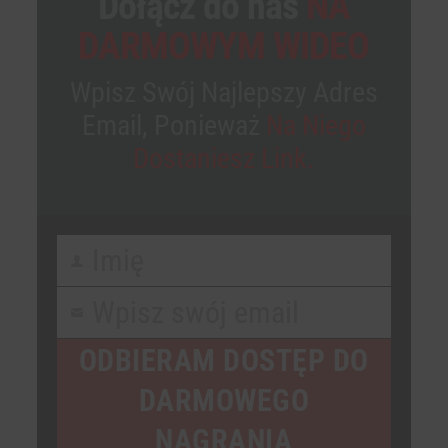
Dołącz do nas
NA
DARMOWYM WIDEO
Wpisz Swój Najlepszy Adres
Email, Ponieważ
Na Niego
Dostaniesz Link.
Imię
First
Name
Wpisz swój email
Your
email
ODBIERAM DOSTĘP DO
DARMOWEGO
NAGRANIA