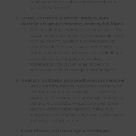
kupić generyk dla siebie, chcemy markę dla
naszych maluchów.)
Honor, potrzeba wierności tradycyjnym
wartościom grupy etnicznej, rodziny lub klanu
W miarę jak dojrzewamy, nasze poczucie siebie
rozszerza się poza nas samych i naszą najbliższą
rodzinę, obejmując plemię, społeczność czy
jeszcze większą grupę. Nowa tożsamość jest
czymś, co będziemy bronić zacięcie, tak długo
jak reprezentuje odgałęzienie naszej
tożsamości. Odwoływanie się do tego to
apelowanie do kluczowego elementu jaźni.
Idealizm, potrzeba sprawiedliwości społecznej
Kiedy jesteśmy młodzi, rozwijamy poczucie, co
jest dobre, a co złe na świecie. I z niewielkimi
wyjątkami, wierzymy, że mamy rację i wiemy, co
jest dobre dla świata. Widząc cały świat pełen
błędów, które trzeba naprawić, mamy silny
motywator, szczególnie gdy nasze podstawowe
potrzeby są zaspokojone.
Niezależność, potrzeba bycia odrębnym i