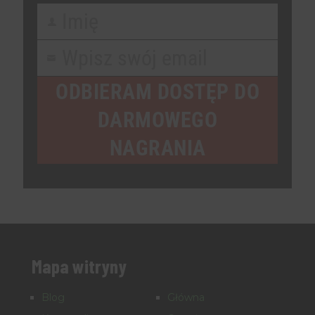
Imię
First
Name
Wpisz swój email
Your
email
ODBIERAM DOSTĘP DO
DARMOWEGO
NAGRANIA
Mapa witryny
Blog
Główna