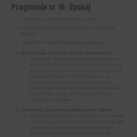
Pragnienie nr 16: Spokój
Cele końcowe: Relaks, bezpieczeństwo
Powiązane emocje: Bezpieczeństwo, poczucie
spokoju
Zachowanie: Unikanie stresujących sytuacji
Akceptacja, potrzeba bycia docenianym
Jako dzieci dostawaliśmy gwiazdkę za pracę
domową i z dumą pokazywaliśmy ją rodzicom,
szukając uznania za dobrze wykonaną pracę. A
bardziej subtelnie, chcieliśmy poczuć, że
jesteśmy wystarczająco dobrzy, że mamy
wartość jako ludzie. Jako dorośli, to pragnienie
nie zniknęło, nawet jeśli lepiej potrafimy je
ukrywać pod maskami.
Ciekawość, potrzeba zdobywania wiedzy
Za każdym razem, gdy odkrywamy coś nowego,
nasz mózg uwalnia trochę dopaminy. To ten sam
chemiczny środek, który daje nam uczucie
dobrze bycia, gdy bierzemy narkotyk jak