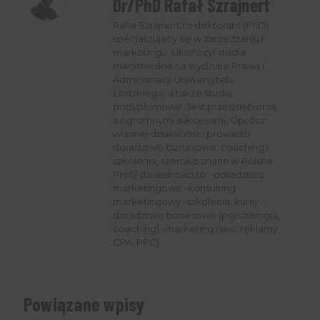
Dr/PhD Rafał Szrajnert
Rafał Szrajnert to doktorant (PhD)
specjalizujący się w zarządzaniu i
marketingu. Ukończył studia
magisterskie na wydziale Prawa i
Administracji Uniwersytetu
Łódzkiego, a także studia
podyplomowe. Jest przedsiębiorcą
z ogromnymi sukcesami, Oprócz
własnej działalności prowadzi
doradztwo biznesowe, coaching i
szkolenia, szeroko znane w Polsce.
Profil działalności to: -doradztwo
marketingowe -konsulting
marketingowy -szkolenia, kursy -
doradztwo biznesowe (psychologia,
coaching) -marketing (seo, reklamy
CPA, PPC)
Powiązane wpisy