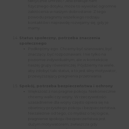
faktycznie umrzeć? Jeśli brakuje nam
fizycznego dotyku, może to wywołać ogromne
zakłócenia w naszym dobrostanie. Z tego
powodu pragnimy wszelkiego rodzaju
kontaktów i naprawdę rozwijamy się, gdy je
mamy.
Status społeczny, potrzeba znaczenia
społecznego
Podkręćmy ego. Chcemy być szanowani, być
znaczący, być rozpoznawani. I nie tylko na
poziomie indywidualnym, ale w kontekście
naszej grupy rówieśniczej. Pójdziemy na wiele,
aby zdobyć taki status, a to jest silny motywator,
przewyższający pragnienia przetrwania.
Spokój, potrzeba bezpieczeństwa i ochrony
Większość z nas pragnie pokoju. Niekoniecznie
chcemy walki czy wojny. W rzeczywistości
uzasadnienie dla wojny często opiera się na
obietnicy przyszłego pokoju i bezpieczeństwa.
Niezależnie od tego, co myślisz o tej logice,
pragnienie spokoju i bezpieczeństwa jest
dużym motywatorem, zwłaszcza gdy