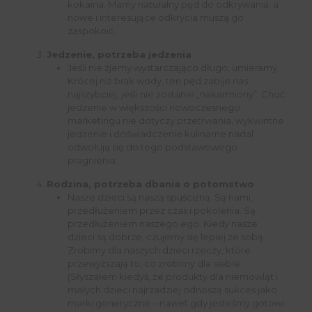
kokaina. Mamy naturalny pęd do odkrywania, a
nowe i interesujące odkrycia muszą go
zaspokoić.
Jedzenie, potrzeba jedzenia
Jeśli nie zjemy wystarczająco długo, umieramy.
Krócej niż brak wody, ten pęd zabije nas
najszybciej, jeśli nie zostanie „nakarmiony”. Choć
jedzenie w większości nowoczesnego
marketingu nie dotyczy przetrwania, wykwintne
jedzenie i doświadczenie kulinarne nadal
odwołują się do tego podstawowego
pragnienia.
Rodzina, potrzeba dbania o potomstwo
Nasze dzieci są naszą spuścizną. Są nami,
przedłużeniem przez czas i pokolenia. Są
przedłużeniem naszego ego. Kiedy nasze
dzieci są dobrze, czujemy się lepiej ze sobą.
Zrobimy dla naszych dzieci rzeczy, które
przewyższają to, co zrobimy dla siebie.
(Słyszałem kiedyś, że produkty dla niemowląt i
małych dzieci najrzadziej odnoszą sukces jako
marki generyczne – nawet gdy jesteśmy gotowi