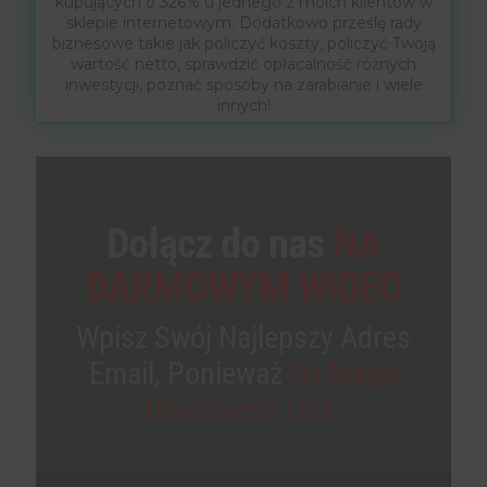
kupujących o 326% u jednego z moich klientów w
sklepie internetowym. Dodatkowo prześlę rady
biznesowe takie jak policzyć koszty, policzyć Twoją
wartość netto, sprawdzić opłacalność różnych
inwestycji, poznać sposoby na zarabianie i wiele
innych!
Dołącz do nas
NA
DARMOWYM WIDEO
Wpisz Swój Najlepszy Adres
Email, Ponieważ
Na Niego
Dostaniesz Link.