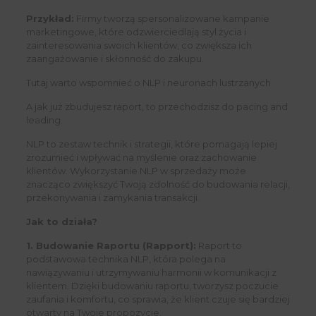
Przykład:
Firmy tworzą spersonalizowane kampanie
marketingowe, które odzwierciedlają styl życia i
zainteresowania swoich klientów, co zwiększa ich
zaangażowanie i skłonność do zakupu.
Tutaj warto wspomnieć o NLP i neuronach lustrzanych
A jak już zbudujesz raport, to przechodzisz do pacing and
leading.
NLP to zestaw technik i strategii, które pomagają lepiej
zrozumieć i wpływać na myślenie oraz zachowanie
klientów. Wykorzystanie NLP w sprzedaży może
znacząco zwiększyć Twoją zdolność do budowania relacji,
przekonywania i zamykania transakcji.
Jak to działa?
1. Budowanie Raportu (Rapport):
Raport to
podstawowa technika NLP, która polega na
nawiązywaniu i utrzymywaniu harmonii w komunikacji z
klientem. Dzięki budowaniu raportu, tworzysz poczucie
zaufania i komfortu, co sprawia, że klient czuje się bardziej
otwarty na Twoje propozycje.