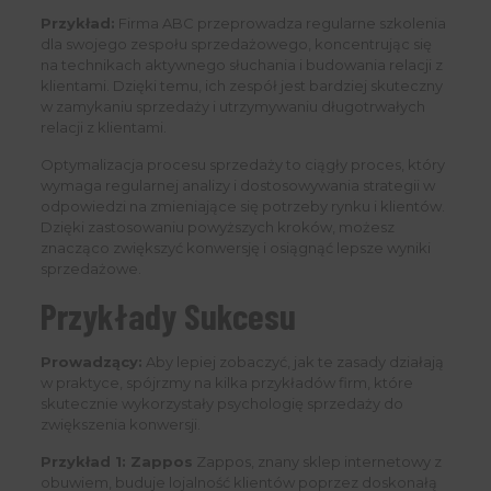
Przykład:
Firma ABC przeprowadza regularne szkolenia
dla swojego zespołu sprzedażowego, koncentrując się
na technikach aktywnego słuchania i budowania relacji z
klientami. Dzięki temu, ich zespół jest bardziej skuteczny
w zamykaniu sprzedaży i utrzymywaniu długotrwałych
relacji z klientami.
Optymalizacja procesu sprzedaży to ciągły proces, który
wymaga regularnej analizy i dostosowywania strategii w
odpowiedzi na zmieniające się potrzeby rynku i klientów.
Dzięki zastosowaniu powyższych kroków, możesz
znacząco zwiększyć konwersję i osiągnąć lepsze wyniki
sprzedażowe.
Przykłady Sukcesu
Prowadzący:
Aby lepiej zobaczyć, jak te zasady działają
w praktyce, spójrzmy na kilka przykładów firm, które
skutecznie wykorzystały psychologię sprzedaży do
zwiększenia konwersji.
Przykład 1: Zappos
Zappos, znany sklep internetowy z
obuwiem, buduje lojalność klientów poprzez doskonałą