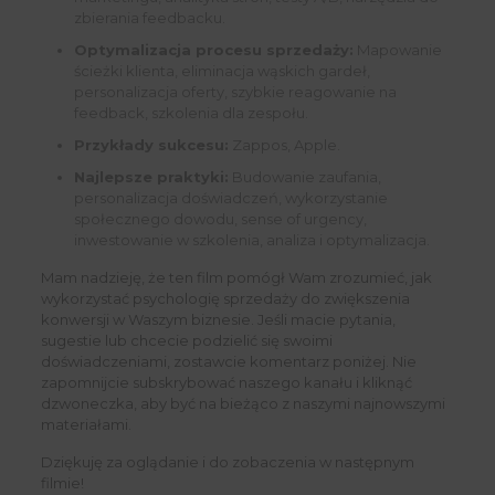
zbierania feedbacku.
Optymalizacja procesu sprzedaży:
Mapowanie
ścieżki klienta, eliminacja wąskich gardeł,
personalizacja oferty, szybkie reagowanie na
feedback, szkolenia dla zespołu.
Przykłady sukcesu:
Zappos, Apple.
Najlepsze praktyki:
Budowanie zaufania,
personalizacja doświadczeń, wykorzystanie
społecznego dowodu, sense of urgency,
inwestowanie w szkolenia, analiza i optymalizacja.
Mam nadzieję, że ten film pomógł Wam zrozumieć, jak
wykorzystać psychologię sprzedaży do zwiększenia
konwersji w Waszym biznesie. Jeśli macie pytania,
sugestie lub chcecie podzielić się swoimi
doświadczeniami, zostawcie komentarz poniżej. Nie
zapomnijcie subskrybować naszego kanału i kliknąć
dzwoneczka, aby być na bieżąco z naszymi najnowszymi
materiałami.
Dziękuję za oglądanie i do zobaczenia w następnym
filmie!