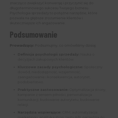
znacząco zwiększyć konwersję i przyczynić się do
długoterminowego sukcesu Twojego biznesu.
Psychologia sprzedaży to potężne narzędzie, które
pozwala na głębsze zrozumienie klientów i
skuteczniejsze ich angażowanie.
Podsumowanie
Prowadzący:
Podsumujmy, co omówiliśmy dzisiaj:
Definicja psychologii sprzedaży:
Nauka o
decyzjach zakupowych klientów.
Kluczowe zasady psychologiczne:
Społeczny
dowód, niedostępność, wzajemność,
zaangażowanie i konsekwencja, autorytet,
podobieństwo.
Praktyczne zastosowanie:
Optymalizacja strony,
kampanie z sensem pilności, personalizacja
komunikacji, budowanie autorytetu, budowanie
relacji.
Narzędzia wspierające:
CRM, automatyzacja
marketingu, analityka stron, testy A/B, narzędzia do