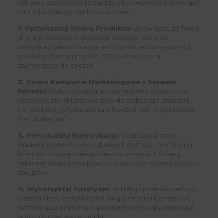
Jak więc zastosować te zasady, aby zwiększyć konwersję?
Oto kilka praktycznych wskazówek:
1. Optymalizuj Stronę Produktu:
Upewnij się, że Twoje
strony produktowe zawierają recenzje klientów,
certyfikaty jakości oraz jasne informacje o dostępności
produktu. Dodaj przyciski CTA (Call to Action)
zachęcające do zakupu.
2. Twórz Kampanie Marketingowe z Sensem
Pilności:
Wykorzystaj ograniczone oferty czasowe lub
ilościowe, aby skłonić klientów do szybszego działania.
Na przykład, „Oferta ważna tylko dziś!” lub „Ograniczona
ilość dostępna!”.
3. Personalizuj Komunikację:
Dostosowuj treści
marketingowe do indywidualnych potrzeb i preferencji
klientów. Używaj imienia klienta w e-mailach i oferuj
rekomendacje produktów na podstawie wcześniejszych
zakupów.
4. Wykorzystaj Autorytet:
Publikuj opinie ekspertów,
case studies i certyfikaty na swojej stronie internetowej.
Współpracuj z influencerami branżowymi, aby zwiększyć
wiarygodność swojej marki.