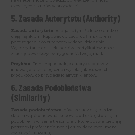
newsletter może prowadzić do większej lojalności i
częstszych zakupów w przyszłości.
5. Zasada Autorytetu (Authority)
Zasada autorytetu
polega na tym, że ludzie bardziej
ufają i są skłonni kupować od osób lub firm, które są
postrzegane jako autorytety w danej dziedzinie.
Wykorzystanie opinii ekspertów i certyfikatów może
znacząco zwiększyć wiarygodność Twojej marki.
Przykład:
Firma Apple buduje autorytet poprzez
innowacje technologiczne i wysoką jakość swoich
produktów, co przyciąga lojalnych klientów.
6. Zasada Podobieństwa
(Similarity)
Zasada podobieństwa
mówi, że ludzie są bardziej
skłonni współpracować i kupować od osób, które są im
podobne. Tworzenie treści i ofert, które odzwierciedlają
potrzeby i preferencje Twojej grupy docelowej, może
zwiększyć konwersję.