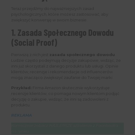
Teraz przejdźmy do najważniejszych zasad
psychologicznych, które możesz zastosować, aby
zwiększyć konwersję w swoim biznesie.
1. Zasada Społecznego Dowodu
(Social Proof)
Pierwszą z nich jest
zasada społecznego dowodu
.
Ludzie często podejmują decyzje zakupowe, widząc, że
inni już skorzystali z danego produktu lub usługi. Opinie
klientów, recenzje i rekomendacje od influencerów
mogą znacząco zwiększyć zaufanie do Twojej marki.
Przykład:
Firma Amazon skutecznie wykorzystuje
recenzje klientów, co pomaga nowym klientom podjąć
decyzję o zakupie, widząc, że inni są zadowoleni z
produktu.
REKLAMA
Koniecznie zobacz NAJLEPSZE szkolenie z Facebooka
na rynku