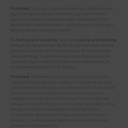
Przykład:
Podczas rozmowy z klientem, naśladowanie
jego tonu głosu, tempa mówienia czy gestów może
pomóc w szybkim nawiązaniu więzi. Jeśli klient mówi
spokojnym, wolnym tempem, dostosuj się do tego stylu,
aby zbudować naturalny rapport.
2. Pacing and Leading:
Technika
pacing and leading
polega na dopasowaniu się do aktualnego stanu klienta
(pacing), a następnie prowadzeniu go do pożądanego
stanu (leading). To subtelna metoda, która pozwala na
płynne przejście klienta od obecnego nastawienia do
pozytywnego podejścia do zakupu.
Przykład:
Jeśli klient wyraża obawy dotyczące ceny,
najpierw potwierdź jego uczucia i zrozumienie sytuacji
(„Rozumiem, że cena jest dla Ciebie ważna i chcesz mieć
pewność, że inwestujesz w coś wartościowego”), a
następnie przejdź do pokazania, jak Twój produkt lub
usługa może spełnić jego oczekiwania i przynieść realne
korzyści („Nasze rozwiązanie nie tylko spełnia te
oczekiwania, ale także pomaga zaoszczędzić czas i
zasoby, co w dłuższej perspektywie przekłada się na
znaczące oszczędności”).