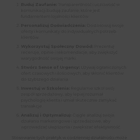
Buduj Zaufanie:
Transparentność i uczciwość w
komunikacji budują zaufanie, które jest
fundamentem lojalności klientów.
Personalizuj Doświadczenia:
Dostosowuj swoje
oferty i komunikaty do indywidualnych potrzeb
klientów.
Wykorzystuj Społeczny Dowód:
Prezentuj
recenzje, opinie i rekomendacje, aby zwiększyć
wiarygodność swojej marki.
Stwórz Sense of Urgency:
Używaj ograniczonych
ofert czasowych i ilościowych, aby skłonić klientów
do szybszego działania.
Inwestuj w Szkolenia:
Regularnie szkol swój
zespół sprzedażowy, aby lepiej rozumiał
psychologię klienta i umiał skutecznie zamykać
transakcje.
Analizuj i Optymalizuj:
Ciągle analizuj swoje
działania marketingowe i sprzedażowe, aby
wprowadzać ulepszenia i zwiększać efektywność.
Stosowanie tych praktyk w codziennej działalności może