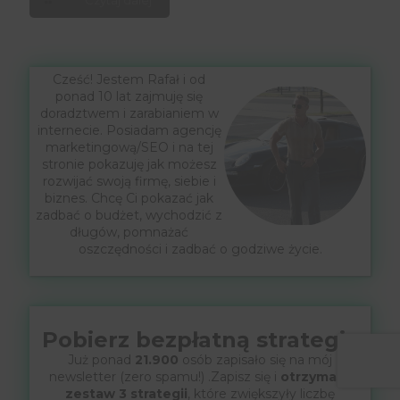
Czytaj dalej
Cześć! Jestem Rafał i od
ponad 10 lat zajmuję się
doradztwem i zarabianiem w
internecie. Posiadam agencję
marketingową/SEO i na tej
stronie pokazuję jak możesz
rozwijać swoją firmę, siebie i
biznes. Chcę Ci pokazać jak
zadbać o budżet, wychodzić z
długów, pomnażać
oszczędności i zadbać o godziwe życie.
Pobierz bezpłatną strategię
Już ponad
21.900
osób zapisało się na mój
newsletter (zero spamu!) .Zapisz się i
otrzymasz
zestaw 3 strategii
, które zwiększyły liczbę