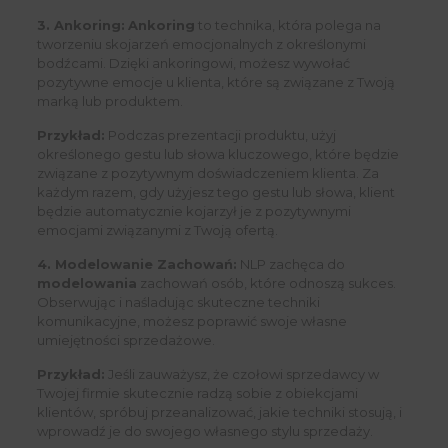
3. Ankoring:
Ankoring
to technika, która polega na
tworzeniu skojarzeń emocjonalnych z określonymi
bodźcami. Dzięki ankoringowi, możesz wywołać
pozytywne emocje u klienta, które są związane z Twoją
marką lub produktem.
Przykład:
Podczas prezentacji produktu, użyj
określonego gestu lub słowa kluczowego, które będzie
związane z pozytywnym doświadczeniem klienta. Za
każdym razem, gdy użyjesz tego gestu lub słowa, klient
będzie automatycznie kojarzył je z pozytywnymi
emocjami związanymi z Twoją ofertą.
4. Modelowanie Zachowań:
NLP zachęca do
modelowania
zachowań osób, które odnoszą sukces.
Obserwując i naśladując skuteczne techniki
komunikacyjne, możesz poprawić swoje własne
umiejętności sprzedażowe.
Przykład:
Jeśli zauważysz, że czołowi sprzedawcy w
Twojej firmie skutecznie radzą sobie z obiekcjami
klientów, spróbuj przeanalizować, jakie techniki stosują, i
wprowadź je do swojego własnego stylu sprzedaży.