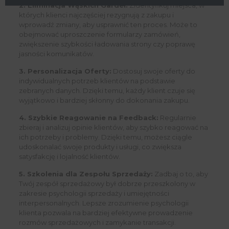
2. Eliminacja Wąskich Gardeł:
Zidentyfikuj miejsca, w
których klienci najczęściej rezygnują z zakupu i
wprowadź zmiany, aby usprawnić ten proces. Może to
obejmować uproszczenie formularzy zamówień,
zwiększenie szybkości ładowania strony czy poprawę
jasności komunikatów.
3. Personalizacja Oferty:
Dostosuj swoje oferty do
indywidualnych potrzeb klientów na podstawie
zebranych danych. Dzięki temu, każdy klient czuje się
wyjątkowo i bardziej skłonny do dokonania zakupu.
4. Szybkie Reagowanie na Feedback:
Regularnie
zbieraj i analizuj opinie klientów, aby szybko reagować na
ich potrzeby i problemy. Dzięki temu, możesz ciągle
udoskonalać swoje produkty i usługi, co zwiększa
satysfakcję i lojalność klientów.
5. Szkolenia dla Zespołu Sprzedaży:
Zadbaj o to, aby
Twój zespół sprzedażowy był dobrze przeszkolony w
zakresie psychologii sprzedaży i umiejętności
interpersonalnych. Lepsze zrozumienie psychologii
klienta pozwala na bardziej efektywne prowadzenie
rozmów sprzedażowych i zamykanie transakcji.