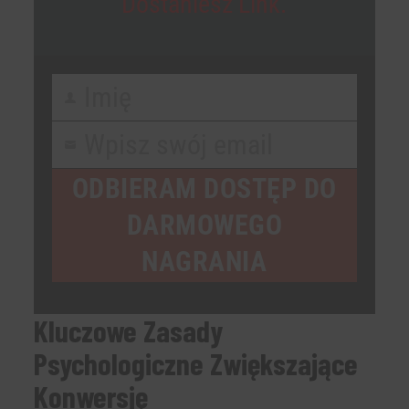
Dostaniesz Link.
Imię
First
Name
Wpisz swój email
Your
email
ODBIERAM DOSTĘP DO
DARMOWEGO
NAGRANIA
Kluczowe Zasady
Psychologiczne Zwiększające
Konwersję