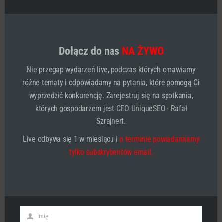
Więc jeśli interesuje Ciebie tematyka strategii
marketingowej i jakie działania marketingowe warto
podjąć zachęcam do przeczytania innych wpisów z tej
tematyki:
Dołącz do nas
NA ŻYWO
4p
Nie przegap wydarzeń live, podczas których omawiamy
7p
różne tematy i odpowiadamy na pytania, które pomogą Ci
4c
wyprzedzić konkurencję. Zarejestruj się na spotkania,
5p
których gospodarzem jest CEO UniqueSEO - Rafał
Czy mix marketingowy to
Szrajnert.
właściwa koncepcja
Live odbywa się 1 w miesiącu i
o terminie powiadamiamy
tylko subskrybentów email.
Każde przedsiębiorstwo może skorzystać zdobywając
świadectwo materialne. Właściwa kompozycja
marketingowa pozwala zaspokajać podstawowe
zachcianki na swój produkt.
Na koniec mam do Ciebie pytanie. Co jest Twoim
zdaniem najważniejsze u Ciebie w firmie? People,
Imię
First