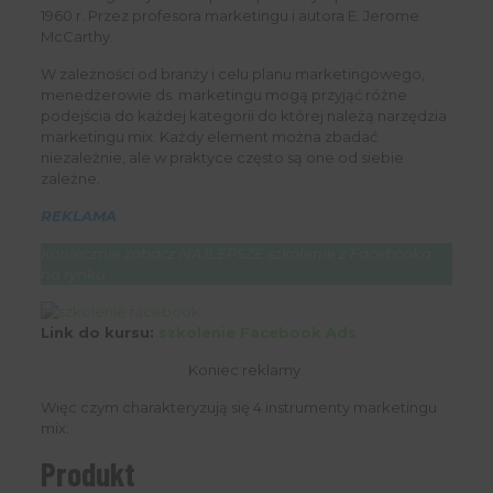
1960 r. Przez profesora marketingu i autora E. Jerome
McCarthy.
W zależności od branży i celu planu marketingowego,
menedżerowie ds. marketingu mogą przyjąć różne
podejścia do każdej kategorii do której należą narzędzia
marketingu mix. Każdy element można zbadać
niezależnie, ale w praktyce często są one od siebie
zależne.
REKLAMA
Koniecznie zobacz NAJLEPSZE szkolenie z Facebooka
na rynku
Link do kursu:
szkolenie Facebook Ads
Koniec reklamy.
Więc czym charakteryzują się 4 instrumenty marketingu
mix:
Produkt