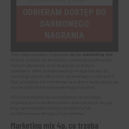
Your
email
ODBIERAM DOSTĘP DO
DARMOWEGO
NAGRANIA
Więc odpowiadając na pytanie
co to marketing mix
miej na uwadze, że skuteczny marketing dotyka wielu
różnych obszarów, a nie skupia się na jednym
przesłaniu. Takie postępowanie pomaga dotrzeć do
szerszego grona odbiorców, a pamiętając o czterech P
(4p), specjaliści od marketingu są w stanie lepiej skupić się
na rzeczach, które naprawdę mają znaczenie.
Skoncentrowanie się na marketing mix pomaga
organizacjom w podejmowaniu strategicznych decyzji
przy wprowadzaniu nowych produktów lub
modyfikowaniu istniejących produktów.
Marketing mix 4p, co trzeba