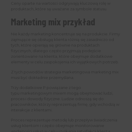
Ceny oparte na wartości odgrywają kluczową rolę w
produktach, które są uważane za symbole statusu.
Marketing mix przykład
Nie każdy marketing koncentruje się na produkcie. Firmy
zajmujące się obsługą klienta różnią się zasadniczo od
tych, które opierają się głównie na produktach
fizycznych, dlatego często przyjmują podejście
zorientowane na klienta, które obejmuje dodatkowe
elementy w celu zaspokojenia ich wyjątkowych potrzeb.
Z tych powodów strategia marketingowa marketing mix
musi być dokładnie przemyślana.
Trzy dodatkowe P powiązane z tego
typu marketingowym mixem mogą obejmować ludzi,
proces i dowody fizyczne. Ludzie odnoszą się do
pracowników, którzy reprezentują firmę, gdy wchodzą w
interakcje z klientami.
Proces reprezentuje metodę lub przepływ świadczenia
usług klientom i często obejmuje monitorowanie
wydajności usług w celu uzyskania satysfakcji klienta.