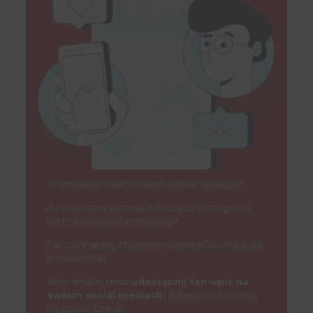
Co myślisz o moim nowym wpisie na blogu?
A może masz pytanie dotyczące strategii lub
techniki jak działać najlepiej?
Tak czy inaczej, chciałbym usłyszeć, co masz do
powiedzenia.
Więc śmiało, teraz
udostępnij ten wpis na
swoich social mediach
i zobacz co inni mają
do powiedzenia.