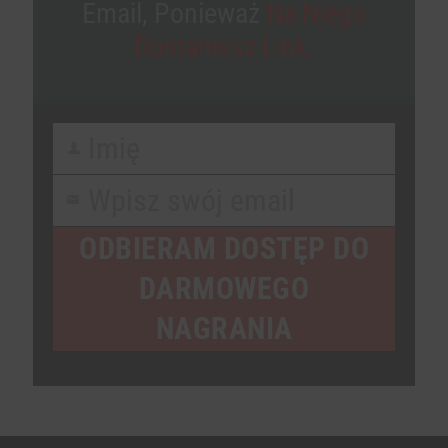
Email, Ponieważ
Na Niego
Dostaniesz Link.
Imię
First
Name
Wpisz swój email
Your
email
ODBIERAM DOSTĘP DO
DARMOWEGO
NAGRANIA