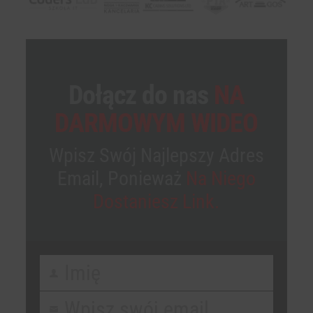
Dołącz do nas
NA
DARMOWYM WIDEO
Wpisz Swój Najlepszy Adres
Email, Ponieważ
Na Niego
Dostaniesz Link.
Imię
First
Name
Wpisz swój email