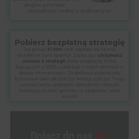
długów, pomnażać
oszczędności i zadbać o godziwe życie.
Pobierz bezpłatną strategię
Już ponad
21.900
osób zapisało się na mój
newsletter (zero spamu!) .Zapisz się i
otrzymasz
zestaw 3 strategii
, które zwiększyły liczbę
kupujących o 326% u jednego z moich klientów w
sklepie internetowym. Dodatkowo prześlę rady
biznesowe takie jak policzyć koszty, policzyć Twoją
wartość netto, sprawdzić opłacalność różnych
inwestycji, poznać sposoby na zarabianie i wiele
innych!
Dołącz do nas
NA