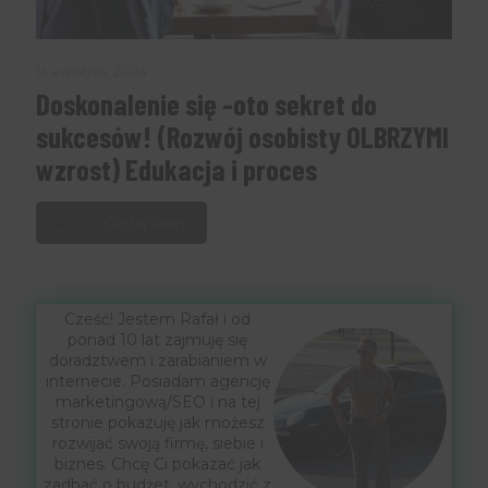
14 kwietnia, 2024
Doskonalenie się -oto sekret do
sukcesów! (Rozwój osobisty OLBRZYMI
wzrost) Edukacja i proces
Czytaj dalej
Cześć! Jestem Rafał i od
ponad 10 lat zajmuję się
doradztwem i zarabianiem w
internecie. Posiadam agencję
marketingową/SEO i na tej
stronie pokazuję jak możesz
rozwijać swoją firmę, siebie i
biznes. Chcę Ci pokazać jak
zadbać o budżet, wychodzić z