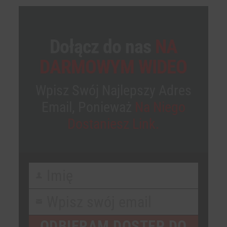
Dołącz do nas
NA
DARMOWYM WIDEO
Wpisz Swój Najlepszy Adres
Email, Ponieważ
Na Niego
Dostaniesz Link.
Imię
First
Name
Wpisz swój email
Your
email
ODBIERAM DOSTĘP DO