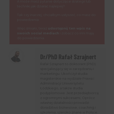
A może masz pytanie dotyczące strategii lub
techniki jak działać najlepiej?
Tak czy inaczej, chciałbym usłyszeć, co masz do
powiedzenia.
Więc śmiało, teraz
udostępnij ten wpis na
swoich social mediach
i zobacz co inni mają
do powiedzenia.
Dr/PhD Rafał Szrajnert
Rafał Szrajnert to doktorant (PhD)
specjalizujący się w zarządzaniu i
marketingu. Ukończył studia
magisterskie na wydziale Prawa i
Administracji Uniwersytetu
Łódzkiego, a także studia
podyplomowe. Jest przedsiębiorcą
z ogromnymi sukcesami, Oprócz
własnej działalności prowadzi
doradztwo biznesowe, coaching i
szkolenia, szeroko znane w Polsce.