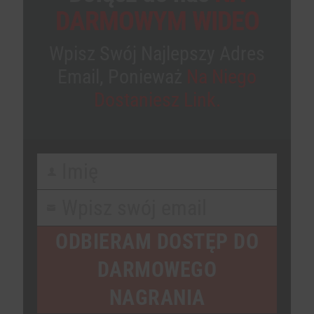
DARMOWYM WIDEO
Wpisz Swój Najlepszy Adres
Email, Ponieważ
Na Niego
Dostaniesz Link.
Imię
First
Name
Wpisz swój email
Your
email
ODBIERAM DOSTĘP DO
DARMOWEGO
NAGRANIA