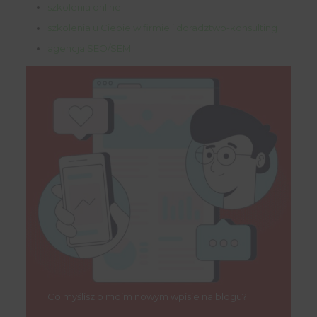
szkolenia online
szkolenia u Ciebie w firmie i doradztwo-konsulting
agencja SEO/SEM
Co myślisz o moim nowym wpisie na blogu?