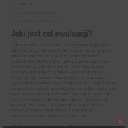
metod;
efektywności treści,
wpływu na otoczenie.
Jaki jest cel ewaluacji?
Celem ewaluacji jest ocena, czy program, projekt lub
działanie osiągnęło swoje cele i cele zamierzone, jakie
były określone na początku, oraz określenie ich
skuteczności, efektywności i jakości. Ewaluacja może
pomóc w identyfikowaniu mocnych i słabych stron
programu lub projektu, a także wskazać obszary, w
których można wprowadzić ulepszenia i usprawnienia.
Ewaluacja ma również na celu zapewnienie, że programy
i projekty są skuteczne i efektywne, a środki publiczne są
wykorzystywane w sposób właściwy. Wyniki ewaluacji
mogą pomóc w podejmowaniu decyzji dotyczących
dalszego finansowania programów lub projektów, a
także w podejmowaniu decyzji na przyszłość i
wprowadzaniu usprawnień w działaniach.
Jak powinna wyglądać
Clo