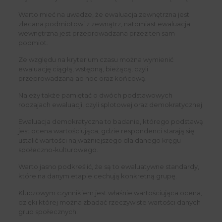
Warto mieć na uwadze, że ewaluacja zewnętrzna jest
zlecana podmiotowi z zewnątrz, natomiast ewaluacja
wewnętrzna jest przeprowadzana przez ten sam
podmiot.
Ze względu na kryterium czasu można wymienić
ewaluację ciągłą, wstępną, bieżącą, czyli
przeprowadzaną ad hoc oraz końcową.
Należy także pamiętać o dwóch podstawowych
rodzajach ewaluacji, czyli splotowej oraz demokratycznej.
Ewaluacja demokratyczna to badanie, którego podstawą
jest ocena wartościująca, gdzie respondenci starają się
ustalić wartości najważniejszego dla danego kręgu
społeczno-kulturowego.
Warto jasno podkreślić, że są to ewaluatywne standardy,
które na danym etapie cechują konkretną grupę.
Kluczowym czynnikiem jest właśnie wartościująca ocena,
dzięki której można zbadać rzeczywiste wartości danych
grup społecznych.