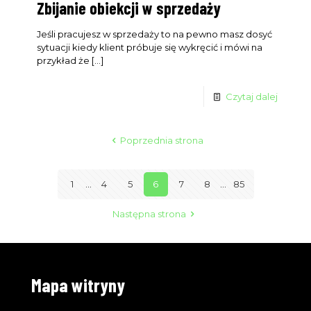
Zbijanie obiekcji w sprzedaży
Jeśli pracujesz w sprzedaży to na pewno masz dosyć
sytuacji kiedy klient próbuje się wykręcić i mówi na
przykład że
[…]
Czytaj dalej
Poprzednia strona
1
...
4
5
6
7
8
...
85
Następna strona
Mapa witryny