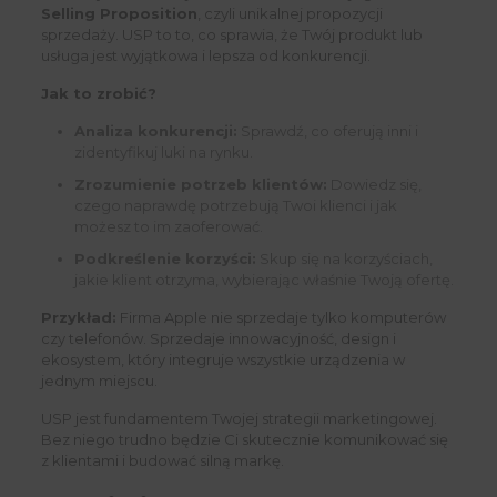
Selling Proposition
, czyli unikalnej propozycji
sprzedaży. USP to to, co sprawia, że Twój produkt lub
usługa jest wyjątkowa i lepsza od konkurencji.
Jak to zrobić?
Analiza konkurencji:
Sprawdź, co oferują inni i
zidentyfikuj luki na rynku.
Zrozumienie potrzeb klientów:
Dowiedz się,
czego naprawdę potrzebują Twoi klienci i jak
możesz to im zaoferować.
Podkreślenie korzyści:
Skup się na korzyściach,
jakie klient otrzyma, wybierając właśnie Twoją ofertę.
Przykład:
Firma Apple nie sprzedaje tylko komputerów
czy telefonów. Sprzedaje innowacyjność, design i
ekosystem, który integruje wszystkie urządzenia w
jednym miejscu.
USP jest fundamentem Twojej strategii marketingowej.
Bez niego trudno będzie Ci skutecznie komunikować się
z klientami i budować silną markę.