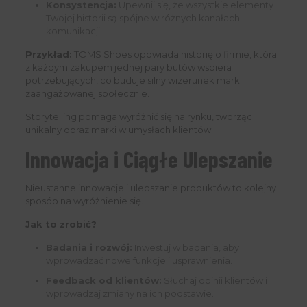
Konsystencja:
Upewnij się, że wszystkie elementy
Twojej historii są spójne w różnych kanałach
komunikacji.
Przykład:
TOMS Shoes opowiada historię o firmie, która
z każdym zakupem jednej pary butów wspiera
potrzebujących, co buduje silny wizerunek marki
zaangażowanej społecznie.
Storytelling pomaga wyróżnić się na rynku, tworząc
unikalny obraz marki w umysłach klientów.
Innowacja i Ciągłe Ulepszanie
Nieustanne innowacje i ulepszanie produktów to kolejny
sposób na wyróżnienie się.
Jak to zrobić?
Badania i rozwój:
Inwestuj w badania, aby
wprowadzać nowe funkcje i usprawnienia.
Feedback od klientów:
Słuchaj opinii klientów i
wprowadzaj zmiany na ich podstawie.