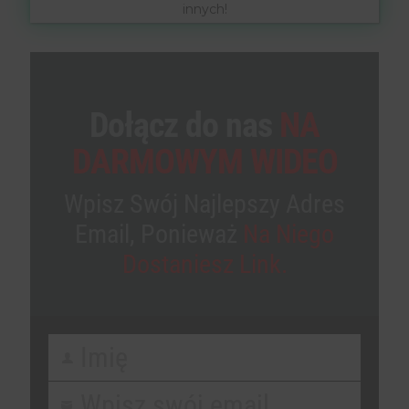
innych!
Dołącz do nas
NA
DARMOWYM WIDEO
Wpisz Swój Najlepszy Adres
Email, Ponieważ
Na Niego
Dostaniesz Link.
Imię
First
Name
Wpisz swój email