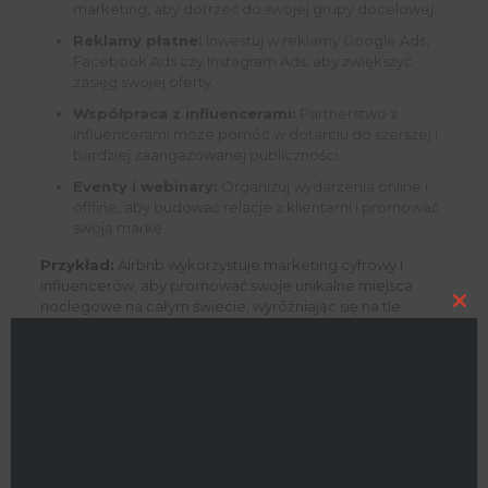
marketing, aby dotrzeć do swojej grupy docelowej.
Reklamy płatne:
Inwestuj w reklamy Google Ads,
Facebook Ads czy Instagram Ads, aby zwiększyć
zasięg swojej oferty.
Współpraca z influencerami:
Partnerstwo z
influencerami może pomóc w dotarciu do szerszej i
bardziej zaangażowanej publiczności.
Eventy i webinary:
Organizuj wydarzenia online i
offline, aby budować relacje z klientami i promować
swoją markę.
Przykład:
Airbnb wykorzystuje marketing cyfrowy i
influencerów, aby promować swoje unikalne miejsca
noclegowe na całym świecie, wyróżniając się na tle
Clo
tradycyjnych hoteli.
this
mod
Efektywne strategie marketingowe pozwalają na
szerokie dotarcie do potencjalnych klientów i
zwiększenie świadomości marki.
Przykłady Sukcesu