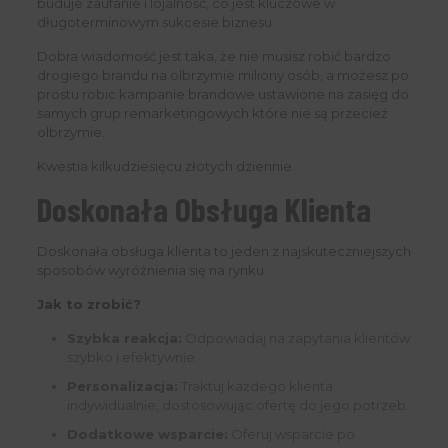
buduje zaufanie i lojalność, co jest kluczowe w
długoterminowym sukcesie biznesu.
Dobra wiadomość jest taka, że nie musisz robić bardzo
drogiego brandu na olbrzymie miliony osób, a możesz po
prostu robic kampanie brandowe ustawione na zasięg do
samych grup remarketingowych które nie są przecież
olbrzymie.
Kwestia kilkudziesięcu złotych dziennie.
Doskonała Obsługa Klienta
Doskonała obsługa klienta to jeden z najskuteczniejszych
sposobów wyróżnienia się na rynku.
Jak to zrobić?
Szybka reakcja:
Odpowiadaj na zapytania klientów
szybko i efektywnie.
Personalizacja:
Traktuj każdego klienta
indywidualnie, dostosowując ofertę do jego potrzeb.
Dodatkowe wsparcie:
Oferuj wsparcie po