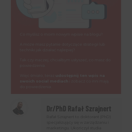
Co myślisz o moim nowym wpisie na blogu?
A może masz pytanie dotyczące strategii lub
techniki jak działać najlepiej?
Tak czy inaczej, chciałbym usłyszeć, co masz do
powiedzenia.
Więc śmiało, teraz
udostępnij ten wpis na
swoich social mediach
i zobacz co inni mają
do powiedzenia.
Dr/PhD Rafał Szrajnert
Rafał Szrajnert to doktorant (PhD)
specjalizujący się w zarządzaniu i
marketingu. Ukończył studia