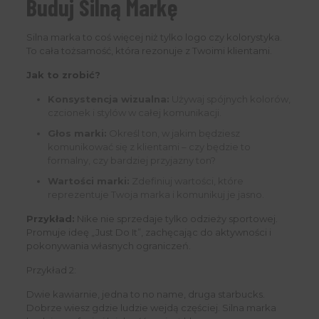
Buduj Silną Markę
Silna marka to coś więcej niż tylko logo czy kolorystyka.
To cała tożsamość, która rezonuje z Twoimi klientami.
Jak to zrobić?
Konsystencja wizualna:
Używaj spójnych kolorów,
czcionek i stylów w całej komunikacji.
Głos marki:
Określ ton, w jakim będziesz
komunikować się z klientami – czy będzie to
formalny, czy bardziej przyjazny ton?
Wartości marki:
Zdefiniuj wartości, które
reprezentuje Twoja marka i komunikuj je jasno.
Przykład:
Nike nie sprzedaje tylko odzieży sportowej.
Promuje ideę „Just Do It”, zachęcając do aktywności i
pokonywania własnych ograniczeń.
Przykład 2:
Dwie kawiarnie, jedna to no name, druga starbucks.
Dobrze wiesz gdzie ludzie wejdą częściej. Silna marka