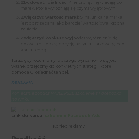
Zbudować lojalność:
Klienci chętniej wracają do
marek, które wyróżniają się czymś wyjątkowym.
Zwiększyć wartość marki:
Silna, unikalna marka
jest postrzegana jako bardziej wartościowa i godna
zaufania.
Zwiększyć konkurencyjność:
Wyróżnienie się
pozwala na lepszą pozycję na rynku i przewagę nad
konkurencją.
Teraz, gdy rozumiemy, dlaczego wyróżnienie się jest
ważne, przejdźmy do konkretnych strategii, które
pomogą Ci osiągnąć ten cel.
REKLAMA
Koniecznie zobacz NAJLEPSZE szkolenie z Facebooka
na rynku
Link do kursu:
szkolenie Facebook Ads
Koniec reklamy.