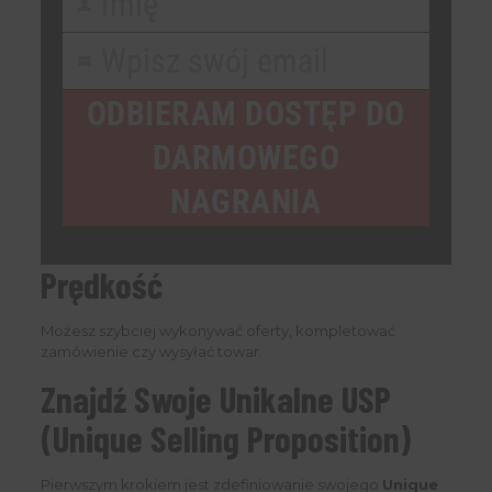
Imię
First
Name
Wpisz swój email
Your
email
ODBIERAM DOSTĘP DO
DARMOWEGO
NAGRANIA
Prędkość
Możesz szybciej wykonywać oferty, kompletować
zamówienie czy wysyłać towar.
Znajdź Swoje Unikalne USP
(Unique Selling Proposition)
Pierwszym krokiem jest zdefiniowanie swojego
Unique