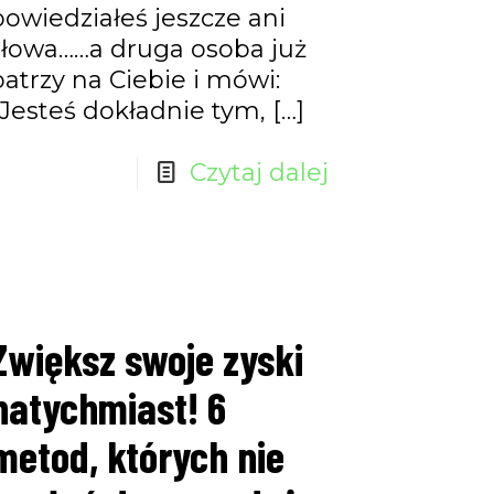
powiedziałeś jeszcze ani
słowa……a druga osoba już
patrzy na Ciebie i mówi:
„Jesteś dokładnie tym,
[…]
Czytaj dalej
Zwiększ swoje zyski
natychmiast! 6
metod, których nie