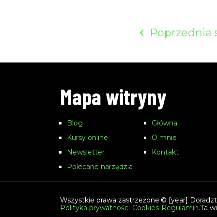
Poprzednia 
Mapa witryny
Blog
Główna
Kursy online
O mnie
Newsletter
Kontakt
Polecane narzędzia
Wszystkie prawa zastrzeżone.© [year] Doradzt
Polityka prywatności-Cookies-Regulamin
.Ta w