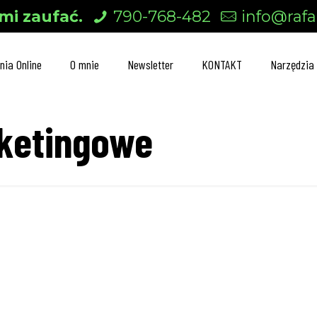
mi zaufać.
790-768-482
info@rafal
nia Online
O mnie
Newsletter
KONTAKT
Narzędzia
ketingowe