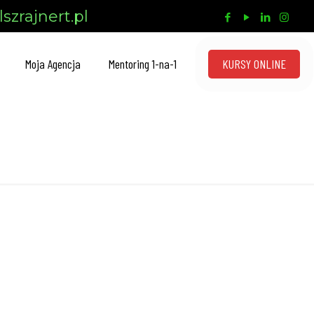
szrajnert.pl
KURSY ONLINE
Moja Agencja
Mentoring 1-na-1