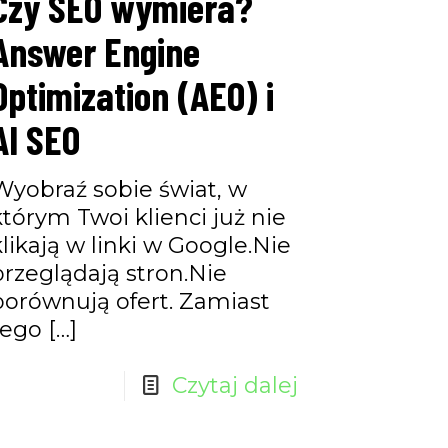
Czy SEO wymiera?
Answer Engine
Optimization (AEO) i
AI SEO
Wyobraź sobie świat, w
którym Twoi klienci już nie
klikają w linki w Google.Nie
przeglądają stron.Nie
porównują ofert. Zamiast
tego
[…]
Czytaj dalej