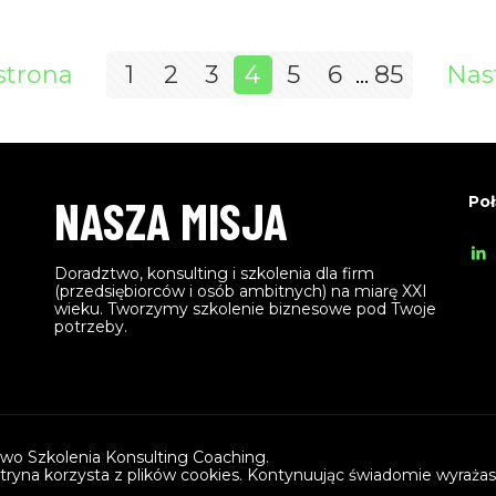
strona
1
2
3
4
5
6
...
85
Nas
NASZA MISJA
Poł
Doradztwo, konsulting i szkolenia dla firm
(przedsiębiorców i osób ambitnych) na miarę XXI
wieku. Tworzymy szkolenie biznesowe pod Twoje
potrzeby.
wo Szkolenia Konsulting Coaching.
itryna korzysta z plików cookies. Kontynuując świadomie wyrażas