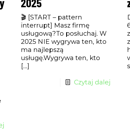
y
2025
🎬 [START – pattern
interrupt] Masz firmę
usługową?To posłuchaj. W
2025 NIE wygrywa ten, kto
ma najlepszą
usługę.Wygrywa ten, kto
[…]
Czytaj dalej
e
ej