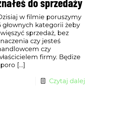
znałeś do sprzedaży
Dzisiaj w filmie poruszymy
6 głownych kategorii żeby
zwięszyć sprzedaż, bez
znaczenia czy jesteś
handlowcem czy
właścicielem firmy. Będize
sporo
[…]
Czytaj dalej