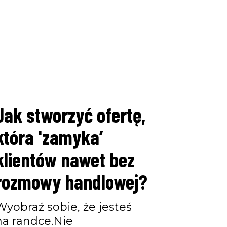
Jak stworzyć ofertę,
która 'zamyka’
klientów nawet bez
rozmowy handlowej?
Wyobraź sobie, że jesteś
na randce.Nie