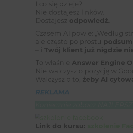
I co się dzieje?
Nie dostajesz linków.
Dostajesz
odpowiedź.
Czasem AI powie: „Według str
ale często po prostu
podsum
– i
Twój klient już nigdzie nie
To właśnie
Answer Engine Op
Nie walczysz o pozycję w Goo
Walczysz o to,
żeby AI cytowa
REKLAMA
Koniecznie zobacz NAJLEPSZE
Link do kursu:
szkolenie F