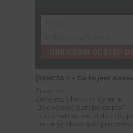
Imię
First
Name
Imię
Wpisz swój email
First
Your
Name
Wpisz swój email
Email
email
ODBIERAM DOSTĘP D
[SEKCJA 2 – Co to jest Answ
Znasz to:
Zadajesz ChatGPT pytanie:
„Jak wybrać pompę ciepła?”
„Która karma jest dobra dla ps
„Jakie są obowiązki pracoda