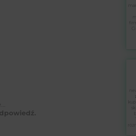
mar
m
fir
Ci
new
kup
e…
sk
dpowiedź.
b
róż