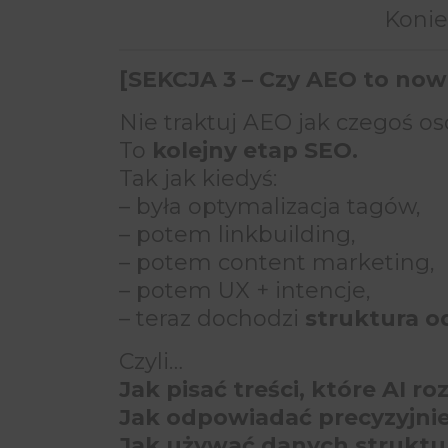
Konie
[SEKCJA 3 – Czy AEO to nowe
Nie traktuj AEO jak czegoś o
To
kolejny etap SEO.
Tak jak kiedyś:
– była optymalizacja tagów,
– potem linkbuilding,
– potem content marketing,
– potem UX + intencje,
– teraz dochodzi
struktura o
Czyli…
Jak pisać treści, które AI ro
Jak odpowiadać precyzyjnie
Jak używać danych struktu