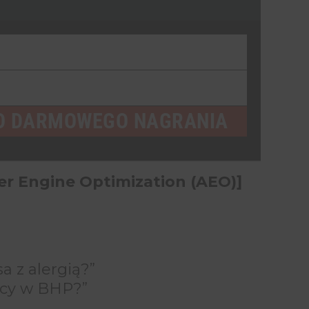
O DARMOWEGO NAGRANIA
WYŚLIJ
er Engine Optimization (AEO)]
a z alergią?”
wcy w BHP?”