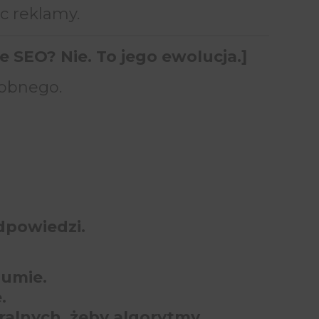
c reklamy.
 SEO? Nie. To jego ewolucja.]
sobnego.
dpowiedzi.
zumie.
.
ralnych, żeby algorytmy