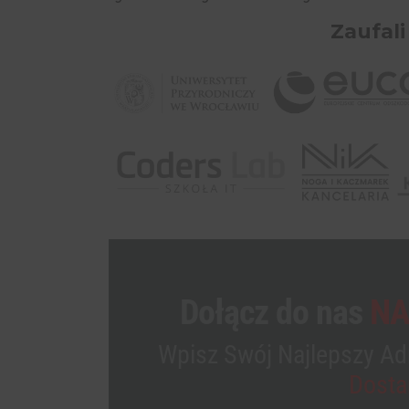
Zaufali
Dołącz do nas
NA
Nie przegap wydarze
Wpisz Swój Najlepszy Ad
wyprzedzić konkurenc
Dosta
Live o