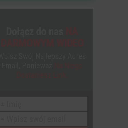
Dołącz do nas
NA
DARMOWYM WIDEO
Wpisz Swój Najlepszy Adres
Email, Ponieważ
Na Niego
Dostaniesz Link.
Imię
irst
Name
Wpisz swój email
our