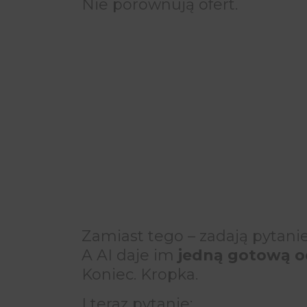
Nie porównują ofert.
Zamiast tego – zadają pytani
A AI daje im
jedną gotową o
Koniec. Kropka.
I teraz pytanie: