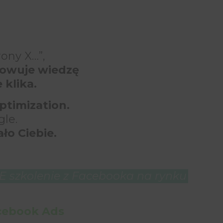
ony X…”,
owuje wiedzę
 klika.
timization.
gle.
ło Ciebie.
 szkolenie z Facebooka na rynku
acebook Ads