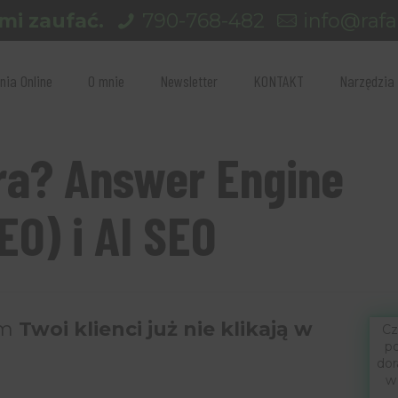
mi zaufać.
790-768-482
info@rafal
nia Online
O mnie
Newsletter
KONTAKT
Narzędzia
ra? Answer Engine
EO) i AI SEO
ym
Twoi klienci już nie klikają w
Cz
po
dor
w