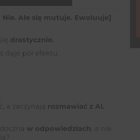
e
 Nie. Ale się mutuje. Ewoluuje]
się
drastycznie.
iś daje pół efektu.
.
ć, a zaczynają
rozmawiać z AI.
widoczna
w odpowiedziach
, a nie
ia?