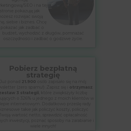
ketingową/SEO i na tej
stronie pokazuję jak
ożesz rozwijać swoją
mę, siebie i biznes. Chcę
 pokazać jak zadbać o
budżet, wychodzić z długów, pomnażać
oszczędności i zadbać o godziwe życie.
Pobierz bezpłatną
strategię
Już ponad
21.900
osób zapisało się na mój
sletter (zero spamu!) .Zapisz się i
otrzymasz
zestaw 3 strategii
, które zwiększyły liczbę
ujących o 326% u jednego z moich klientów w
lepie internetowym. Dodatkowo prześlę rady
iznesowe takie jak policzyć koszty, policzyć
Twoją wartość netto, sprawdzić opłacalność
nych inwestycji, poznać sposoby na zarabianie i
wiele innych!