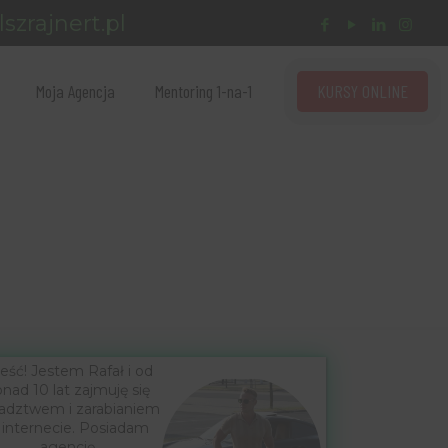
szrajnert.pl
KURSY ONLINE
Moja Agencja
Mentoring 1-na-1
eść! Jestem Rafał i od
nad 10 lat zajmuję się
adztwem i zarabianiem
 internecie. Posiadam
agencję