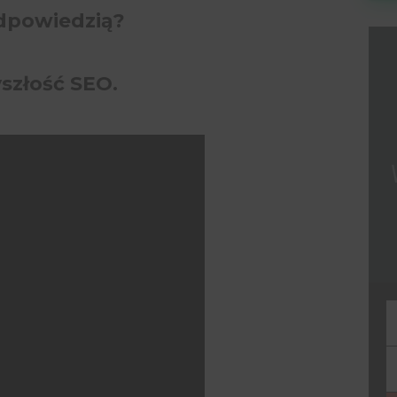
odpowiedzią?
szłość SEO.
F
Y