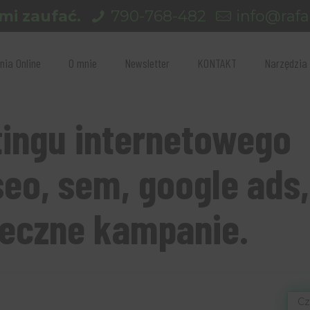
mi zaufać.
790-768-482
info@rafal
nia Online
O mnie
Newsletter
KONTAKT
Narzędzia
ingu internetowego
seo, sem, google ads,
eczne kampanie.
Cz