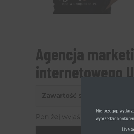
Agencja market
internetowego 
Zawartość strony
[
pokaż
]
Nie przegap wydarze
Poniżej wyjaśniające video:
wyprzedzić konkurenc
Live o