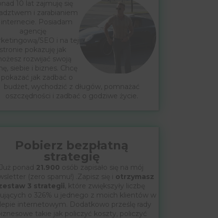
nad 10 lat zajmuję się
adztwem i zarabianiem
 internecie. Posiadam
agencję
ketingową/SEO i na tej
stronie pokazuję jak
ożesz rozwijać swoją
mę, siebie i biznes. Chcę
 pokazać jak zadbać o
budżet, wychodzić z długów, pomnażać
oszczędności i zadbać o godziwe życie.
Pobierz bezpłatną
strategię
Już ponad
21.900
osób zapisało się na mój
sletter (zero spamu!) .Zapisz się i
otrzymasz
zestaw 3 strategii
, które zwiększyły liczbę
ujących o 326% u jednego z moich klientów w
lepie internetowym. Dodatkowo prześlę rady
iznesowe takie jak policzyć koszty, policzyć