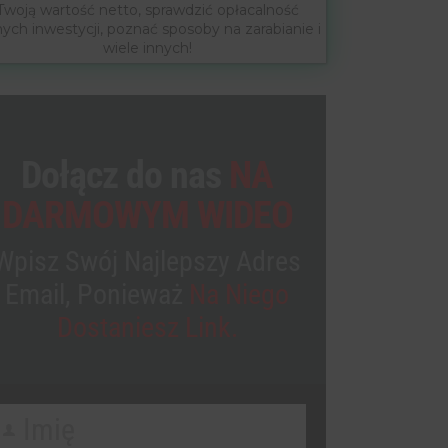
Twoją wartość netto, sprawdzić opłacalność
nych inwestycji, poznać sposoby na zarabianie i
wiele innych!
Dołącz do nas
NA
DARMOWYM WIDEO
Wpisz Swój Najlepszy Adres
Email, Ponieważ
Na Niego
Dostaniesz Link.
Imię
irst