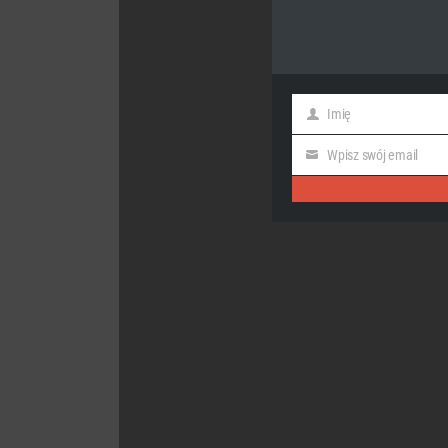
Imię
First
Name
Wpisz swój email
Email