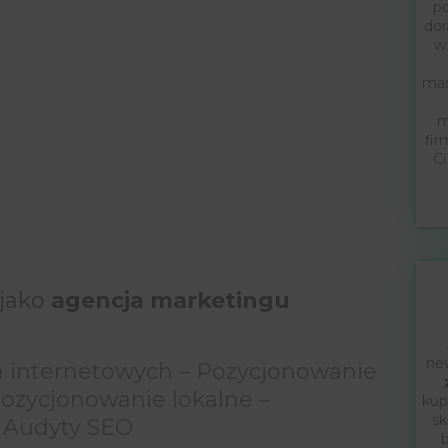
po
dor
w
mar
m
fir
Ci
 jako
agencja marketingu
new
n internetowych – Pozycjonowanie
ozycjonowanie lokalne –
kup
sk
– Audyty SEO
b