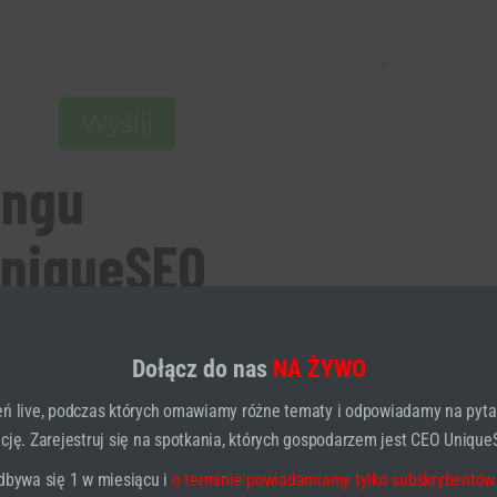
ingu
UniqueSEO
Dołącz do nas
NA ŻYWO
ń live, podczas których omawiamy różne tematy i odpowiadamy na pyta
ję. Zarejestruj się na spotkania, których gospodarzem jest CEO UniqueS
dbywa się 1 w miesiącu i
o terminie powiadamiamy tylko subskrybentów