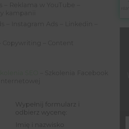
s – Reklama w YouTube –
róż
y kampanii
s – Instagram Ads – Linkedin –
– Copywriting – Content
zkolenia SEO
– Szkolenia Facebook
 Internetowej
Wypełnij formularz i
odbierz wycenę:
Imię i nazwisko
F