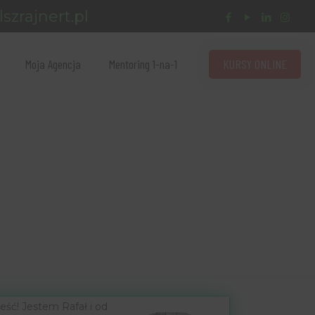
szrajnert.pl
KURSY ONLINE
Moja Agencja
Mentoring 1-na-1
eść! Jestem Rafał i od