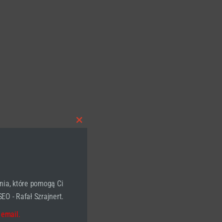
Close
this
module
nia, które pomogą Ci
EO - Rafał Szrajnert.
 email.